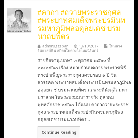
#คาถา #ถวายพระราชกุศล
#พระบาทสมเด็จพระปรมินท
รมหาภูมิพลอดุลยเดช บรม
นาถบพิตร
adminjiggaban
13/10/2017
ในหลวง
รัชกาลที่9 ธ สถิตย์ในดวงใจไทยนิรันดร์
ราชกิจจานุเบกษา ๓ ตุลาคม ๒๕๖๐ ที่
๒๒/๒๕๖๐ เรื่อง หมายกำหนดการ พระราชพิธี
ทรงบําเพ็ญพระราชกุศลครบรอบ ๑ ปี วัน
สวรรคต พระบาทสมเด็จพระปรมินทรมหาภูมิพล
อดุลยเดช บรมนาถบพิตร ณ พระที่นั่งดุสิตมหา
ปราสาท ในพระบรมมหาราชวัง ตุลาคม
พุทธศักราช ๒๕๖๐ ได้แนบ คาถาถวายพระราช
กุศล พระบาทสมเด็จพระปรมินทรมหาภูมิพล
อดุลยเดช บรมนาถบพิตร…
Continue Reading