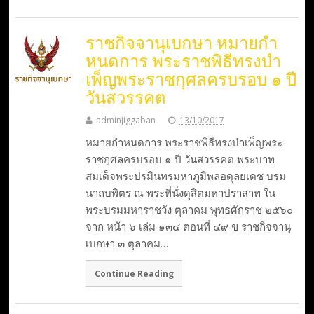
ราชกิจจานุเบกษา หมายกํา
หนดการ พระราชพิธีทรงบํา
เพ็ญพระราชกุศลครบรอบ ๑ ปี
วันสวรรคต
adminjiggaban
13/10/2017
หมายกําหนดการ พระราชพิธีทรงบําเพ็ญพระ
ราชกุศลครบรอบ ๑ ปี วันสวรรคต พระบาท
สมเด็จพระปรมินทรมหาภูมิพลอดุลยเดช บรม
นาถบพิตร ณ พระที่นั่งดุสิตมหาปราสาท ใน
พระบรมมหาราชวัง ตุลาคม พุทธศักราช ๒๕๖๐
จาก หน้า ๖ เล่ม ๑๓๔ ตอนที่ ๔๙ ข ราชกิจจานุ
เบกษา ๓ ตุลาคม…
Continue Reading