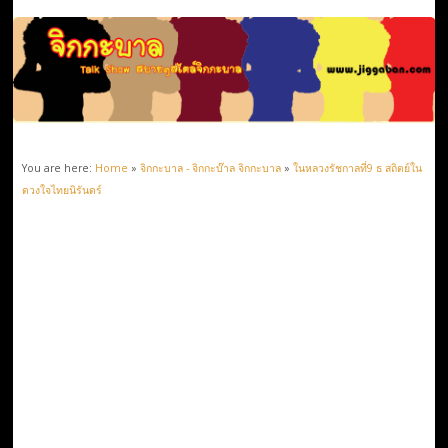
You are here:
Home
»
จิกกะบาล - จิกกะบ๊าล จิกกะบาล
»
ในหลวงรัชกาลที่9 ธ สถิตย์ใน
ดวงใจไทยนิรันดร์