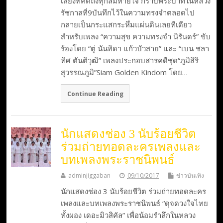
เสียงที่คิดถึงทุกลมหายใจ กราบพระบาทในหลวง
รัชกาลที่9บันทึกไว้ในความทรงจำตลอดไป
กลายเป็นกระแสกระหึ่มแผ่นดินเลยทีเดียว
สำหรับเพลง “ความสุข ความทรงจำ นิรันดร์” ขับ
ร้องโดย “ตู่ นันทิดา แก้วบัวสาย” และ “เบน ชลา
ทิศ ตันติวุฒิ” เพลงประกอบสารคดีชุด“ภูมิสิริ
สุวรรณภูมิ”Siam Golden Kindom โดย…
Continue Reading
นักแสดงช่อง 3 นับร้อยชีวิต
ร่วมถ่ายทอดละครเพลงและ
บทเพลงพระราชนิพนธ์
adminjiggaban
09/10/2017
ข่าวบันเทิง
นักแสดงช่อง 3 นับร้อยชีวิต ร่วมถ่ายทอดละคร
เพลงและบทเพลงพระราชนิพนธ์ “ดุจดวงใจไทย
ทั้งผอง เดอะมิวสิคัล” เพื่อน้อมรำลึกในหลวง