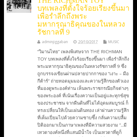
THE RICHMAN TOY
บทเพลงที่ตั้งใจร้อยเรียงขึ้นมา
เพื่อรำลึกถึงพระ
มหากรุณาธิคุณของในหลวง
รัชกาลที่ 9
adminjiggaban
20/10/2017
MUSIC
“วิมานไทย” เพลงพิเศษจาก THE RICHMAN
TOY บทเพลงที่ตั้งใจร้อยเรียงขึ้นมา เพื่อรำลึกถึง
พระมหากรุณาธิคุณของในหลวงรัชกาลที่ 9 ซึ่ง
ถูกบรรจงเขียนผ่านปลายปากกาของ “เงาะ – มือ
กีต้าร์” ถ่ายทอดมุมมองและความรู้สึกของตัวเอง
ที่มองดูพระองค์ท่าน เห็นพระราชกรณียกิจต่างๆ
ของพระองค์ ที่เน้นเรื่องความเป็นอยู่และทุกข์สุข
ของประชาชน จากผืนดินที่ไม่ได้อุดมสมบูรณ์ ก็
ทรงเปลี่ยนให้เป็นแผ่นดินทอง เล่าผ่านความรู้สึก
ที่เต็มเปี่ยมไปด้วยความซาบซึ้ง กลั่นความปลื้ม
ปิติออกมาเป็นภาษาเพลงที่มีความสวยงาม “...มี
เทวดาองค์หนึ่งที่แสนมีน้ำใจ เป็นเทวดาที่ดูก็