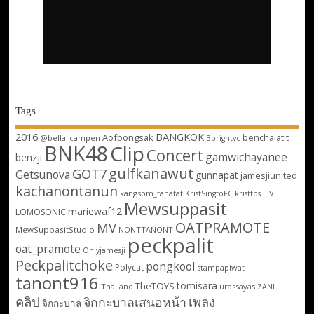
Tags
2016
BANGKOK
Aofpongsak
benchalatit
@bella_campen
Bbrightvc
BNK48
Clip
Concert
gamwichayanee
benzji
gulfkanawut
GOT7
Getsunova
gunnapat
jamesjiunited
kachanontanun
kangsom_tanatat
LIVE
KristSingtoFC
kristtps
Mewsuppasit
mariewaf12
LOMOSONIC
OATPRAMOTE
MV
MewSuppasitStudio
NONTTANONT
peckpalit
oat_pramote
Onlyjamesji
Peckpalitchoke
pongkool
Polycat
stampapiwat
tanont916
tomisara
TheTOYS
Thailand
urassayas
ZANI
คลิป
เพลง
จิกกะบาลเสนอหน้า
จิกกะบาล