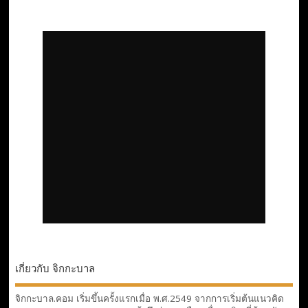
เกี่ยวกับ จิกกะบาล
จิกกะบาล.คอม เริ่มขึ้นครั้งแรกเมื่อ พ.ศ.2549 จากการเริ่มต้นแนวคิด