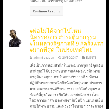
วัฒนะ (หมี คาราบาว) มาสเตอร์ริ่ง…
Continue Reading
#พ่อไม่ได้จากไปไหน
นิทรรศการ #ประติมากรรม
#ในหลวงรัชกาลที่ 9 #ครั้งแรก
#มากที่สุด ในประเทศไทย
adminjiggaban
20/10/2017
EVENTS
เพื่อเป็นการน้อมสำนึกในพระมหากรุณาธิคุณอัน
หาที่สุดมิได้ของพระบาทสมเด็จพระปรมินทรม
หาภูมิพลอดุลยเดช ในหลวงรัชกาลที่ 9 ที่ทรง
ปฏิบัติพระราชกรณียกิจน้อยใหญ่นานับประการ
มาตลอดพระชนม์ชีพของพระองค์ในทั่วทุกเขต
ขัณฑ์ที่ทุรกันดาร เพื่อให้ปวงพสกนิกรชาวไทย
ได้มีความผาสุก ประเทศชาติเป็นปึก แผ่นร่มเย็น
ภายใต้พระบารมีและพระราโชบาย “เราจะครอง