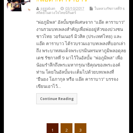
jiggaban
03/10/2017
ในหลวงรัชกาลที่9 ธ
สถิตย์ในดวงใจไทยนิรันดร์
“พ่อภูมิพล” อัลบั้มชุดพิเศษจาก “แอ๊ด คาราบาว”
งานรวมบทเพลงสำคัญเพื่อพ่ออยู่หัวของปวงชน
ชาวไทย วอร์นเนอร์ มิวสิค (ประเทศไทย) และ
แอ๊ด คาราบาว ได้รวบรวมเอาบทเพลงที่บอกเล่า
ถึง พระบาทสมเด็จพระปรมินทรมหาภูมิพลอดุลย
เดช รัชกาลที่ 9 มาไว้ในอัลบั้ม "พ่อภูมิพล" เพื่อ
น้อมรำลึกถึงพระมหากรุณาธิคุณของพระองค์
ท่าน โดยในอัลบั้มจะเต็มไปด้วยบทเพลงที่
“ยืนยง โอภากุล หรือ แอ๊ด คาราบาว” บรรจง
เขียนเอาไว้…
Continue Reading
1
2
3