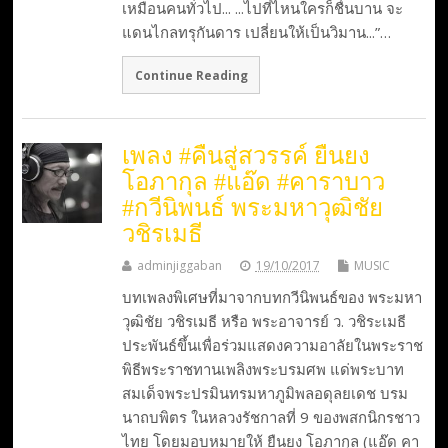
เหมือนคนทั่วไป... ...ไปที่ไหนใครก็ชื่นบาน จะ
แดนไกลทรุกันดาร เปลี่ยนให้เป็นวิมาน...”…
Continue Reading
เพลง #คืนสู่สวรรค์ ยืนยง
โอภากุล #แอ๊ด #คาราบาว
#กวีนิพนธ์ พระมหาวุฒิชัย
วชิรเมธี
adminjiggaban
19/10/2017
MUSIC
บทเพลงพิเศษที่มาจากบทกวีนิพนธ์ของ พระมหา
วุฒิชัย วชิรเมธี หรือ พระอาจารย์ ว. วชิระเมธี
ประพันธ์ขึ้นเพื่อร่วมแสดงความอาลัยในพระราช
พิธีพระราชทานเพลิงพระบรมศพ แด่พระบาท
สมเด็จพระปรมินทรมหาภูมิพลอดุลยเดช บรม
นาถบพิตร ในหลวงรัชกาลที่ 9 ของพสกนิกรชาว
ไทย โดยมอบหมายให้ ยืนยง โอภากุล (แอ๊ด คา