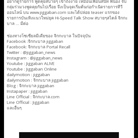
อยากดูรายการ พูดคุยสบายๆ เข้าถึงง่าย เหมือนเพื่อนสนิท พี่น้อง จับ
กลุ่มร่วมวงพูดคุยกันไปเรื่อย จึงเป็นจุดเริ่มต้นก่อกำเนิดรายการทีวี
ออนไลน์ บน www.jiggaban.com และได้ปล่อย teaser แรกของ
รายการบันเทิงแนวใหม่ยุค Hi-Speed Talk Show สบายๆสไตล์
จิกกะ
บาล … มีต่อ
ช่องทางโซเซียลมีเดียของ จิกกะบาล ในปัจจุบัน
Facebook :
จิกกะบาล jiggaban
Facebook:
จิกกะบาล Portal Recall
Twitter : @jiggaban_news
Instagram : @jiggaban_news
Youtube :
Jiggaban ALIVE
Youtube :
Jiggaban Online
dailymotion :
jiggaban
dailymotion :
จิกกะบาล jiggaban
Blog :
จิกกะบาล jiggaban
Instapaper : jiggaban
Line Official :
จิกกะบาล.com
Line Official :
Jiggaban
และอื่นๆ