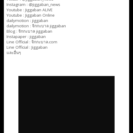
Instagram : @jiggaban_news
Youtube :
Jiggaban ALIVE
Youtube :
Jiggaban Online
dailymotion :
jiggaban
dailymotion :
จิกกะบาล jiggaban
Blog :
จิกกะบาล jiggaban
Instapaper : jiggaban
Line Official :
จิกกะบาล.com
Line Official :
Jiggaban
และอื่นๆ