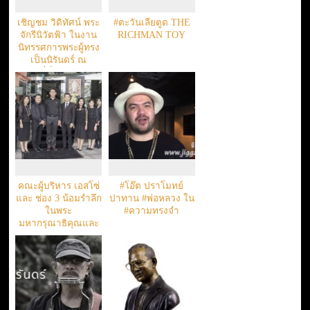
เชิญชม วิดิทัศน์ พระ
#ตะวันเลียตูด THE
จักรีนิวัตฟ้า ในงาน
RICHMAN TOY
นิทรรศการพระผู้ทรง
เป็นนิรันดร์ ณ
พระที่นั่งทรงธรรม
คณะผู้บริหาร เอสโซ่
#โอ๊ต ปราโมทย์
และ ช่อง 3 น้อมรำลึก
ปาทาน #พ่อหลวง ใน
ในพระ
#ความทรงจำ
มหากรุณาธิคุณและ
ถวายความอาลัย