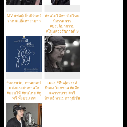
MV #พ่อผู้เป็นนิรันดร์
#พ่อไม่ได้จากไปไหน
จาก #แอ๊ดคาราบาว
นิทรรศการ
#ประติมากรรม
#ในหลวงรัชกาลที่ 9
#ครั้งแรก #มากที่สุด
ในประเทศไทย
#ของขวัญ ภาพยนตร์
เพลง #คืนสู่สวรรค์
แห่งแรงบันดาลใจ
ยืนยง โอภากุล #แอ๊ด
#มอบให้ #คนไทย #ดู
#คาราบาว #กวี
ฟรี ทั้งประเทศ
นิพนธ์ พระมหาวุฒิชัย
วชิรเมธี