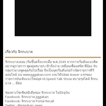
เกี่ยวกับ จิกกะบาล
จิกกะบาล.คอม เริ่มขึ้นครั้งแรกเมื่อ พ.ศ.2549 จากการเริ่มต้นแนวคิด
อยากดูรายการ พูดคุยสบายๆ เข้าถึงง่าย เหมือนเพื่อนสนิท พี่น้อง จับ
กลุ่มร่วมวงพูดคุยกันไปเรื่อย จึงเป็นจุดเริ่มต้นก่อกำเนิดรายการทีวี
ออนไลน์ บน www.jiggaban.com และได้ปล่อย teaser แรกของ
รายการบันเทิงแนวใหม่ยุค Hi-Speed Talk Show สบายๆสไตล์
จิกกะ
บาล … มีต่อ
ช่องทางโซเซียลมีเดียของ จิกกะบาล ในปัจจุบัน
Facebook :
จิกกะบาล jiggaban
Facebook:
จิกกะบาล Portal Recall
Twitter : @jiggaban_news