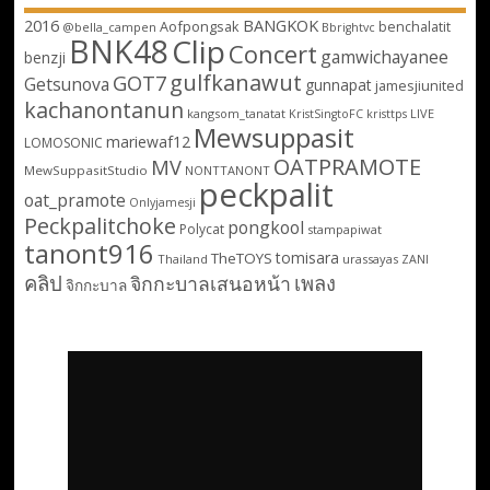
2016
BANGKOK
Aofpongsak
benchalatit
@bella_campen
Bbrightvc
BNK48
Clip
Concert
gamwichayanee
benzji
gulfkanawut
GOT7
Getsunova
gunnapat
jamesjiunited
kachanontanun
kangsom_tanatat
LIVE
KristSingtoFC
kristtps
Mewsuppasit
mariewaf12
LOMOSONIC
OATPRAMOTE
MV
MewSuppasitStudio
NONTTANONT
peckpalit
oat_pramote
Onlyjamesji
Peckpalitchoke
pongkool
Polycat
stampapiwat
tanont916
tomisara
TheTOYS
Thailand
urassayas
ZANI
คลิป
เพลง
จิกกะบาลเสนอหน้า
จิกกะบาล