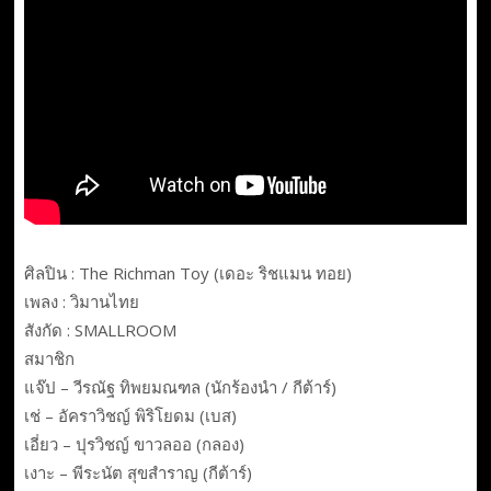
ศิลปิน : The Richman Toy (เดอะ ริชแมน ทอย)
เพลง : วิมานไทย
สังกัด : SMALLROOM
สมาชิก
แจ๊ป – วีรณัฐ ทิพยมณฑล (นักร้องนำ / กีต้าร์)
เช่ – อัคราวิชญ์ พิริโยดม (เบส)
เอี่ยว – ปุรวิชญ์ ขาวลออ (กลอง)
เงาะ – พีระนัต สุขสำราญ (กีต้าร์)