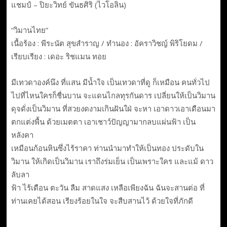
แชมป์ – ปิยะวิทย์ ขันธศิริ (ไวโอลิน)
“วิมานไทย”
เนื้อร้อง : พีระนัต สุขสำราญ / ทำนอง : อัคราวิชญ์ พิริโยดม /
เรียบเรียง : เดอะ ริชแมน ทอย
มีเทวดาองค์นึง ที่แสน มีน้ำใจ เป็นเทวดาที่ดู ก็เหมือน คนทั่วไป
ไปที่ไหนใครก็ชื่นบาน จะแดนไกลทุรกันดาร เปลี่ยนให้เป็นวิมาน
ดุจดั่งเป็นวิมาน ที่สวยงดงามเกินฝันใฝ่ จะหา เอาดาวเอาเดือนมา
ตกแต่งพื้น ด้วยเมตตา เอาเชาว์ปัญญามากลบแผ่นฟ้า เป็น
หลังคา
เหมือนก้อนหินซึ่งไร้ราคา ท่านนำมาทำให้เป็นทอง ประดับใน
วิมาน ให้เกิดเป็นวิมาน เราถึงร่มเย็น เป็นเพราะใคร และแม้ ดาว
ลับลา
ฟ้า ไร้เดือน ตะวัน ลืม สาดแสง เหลือเพียงฉัน ฉันจะสานต่อ ที่
ท่านเคยได้สอน เรียงร้อยในใจ จะสืบสานไว้ ด้วยใจที่ภักดี
——————————————