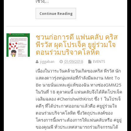
เชวง,…
Continue Reading
ชวนก่อการดี แฟนคลับ คริส
พีรวัส ผุดโปรเจ็ค ยูยู่ร่วมใจ
ตอนร่วมบริจาคโลหิต
jiggaban
01/09/2018
EVENTS
เนื่องในวาระวันคล้ายวันเกิดของคริส พีรวัส นัก
แสดงดาวรุ่งหนุ่มหล่อที่กำลังมีผลงาน Mint To
Be นายนั่นแหละคู่แท้ของฉัน ทางช่องGMM25
ในวันที่ 18 ตุลาคมนี้ แฟนคลับจึงได้คิดโปรเจ็ค
เฉลิมฉลอง #CherishwithKrist ซึ่ง 1 ในโปรเจ็
คดีๆ ที่ได้ประกาศออกมาแล้วคือ #ยูยู่ร่วมใจ
ตอนร่วมบริจาคโลหิต ซึ่งวัตถุประสงค์ของ
โครงการนี้เพราะต้องการให้แฟนคลับหรือ #ยูยู่
ของคุณพี ทั่วประเทศสามารถร่วมกิจกรรมได้