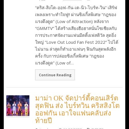
“คริส-สิงโต-ออฟ-กัน-เต-นิว-ไบร์ท-วิน” เสิร์ฟ
เพลงเพราะทำใจฟู!! ผ่านซิงเกิ้ลพิเศษ “กฎของ
แรงดึงดูด” (Low of Attraction) หลังจาก
“GMMTV” ได้สร้างเสียงฮือฮาสนั่นโซเชียลกับ
การประกาศจัดงานแฟนมีตติ้งเฟสติวัล สุดยิ่ง
ใหญ่ “Love Out Loud Fan Fest 2022” ไปได้
ไม่นาน ล่าสุดก็ทำเอาแฟนๆ ฟินกันสุดพลังอีก
ครั้ง กับการปล่อยซิงเกิ้ลพิเศษ “กฎของ
แรงดึงดูด” (Low of…
Continue Reading
มาม่า OK จัดปาร์ตี้คอนเสิร์ต
สุดฟิน ส่ง ไบร์ทวิน คริสสิงโต
ออฟกัน เอาใจแฟนคลับส่ง
ท้ายปี