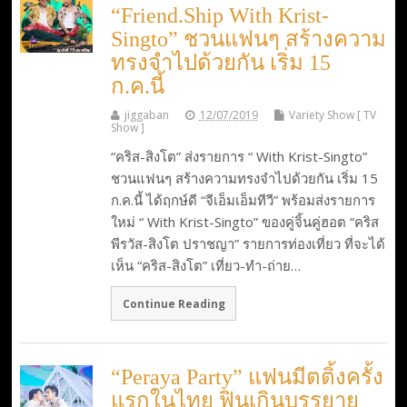
“Friend.Ship With Krist-
Singto” ชวนแฟนๆ สร้างความ
ทรงจำไปด้วยกัน เริ่ม 15
ก.ค.นี้
jiggaban
12/07/2019
Variety Show [ TV
Show ]
“คริส-สิงโต” ส่งรายการ “ With Krist-Singto”
ชวนแฟนๆ สร้างความทรงจำไปด้วยกัน เริ่ม 15
ก.ค.นี้ ได้ฤกษ์ดี “จีเอ็มเอ็มทีวี” พร้อมส่งรายการ
ใหม่ “ With Krist-Singto” ของคู่จิ้นคู่ฮอต “คริส
พีรวัส-สิงโต ปราชญา” รายการท่องเที่ยว ที่จะได้
เห็น “คริส-สิงโต” เที่ยว-ทำ-ถ่าย…
Continue Reading
“Peraya Party” แฟนมีตติ้งครั้ง
แรกในไทย ฟินเกินบรรยาย