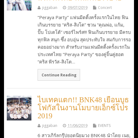
jiggaban
09/07/2019
Concert
“Peraya Party” แฟนมีตติ้งครั้งแรกในไทย ฟิน
เกินบรรยาย “คริส-สิงโต” ชวน “คุณพ่อ, แก้ม,
ปั๊บ โปเตโต้” เซอร์ไพร์ส!!! ฟินเกินบรรยาย มีครบ
ทุกฟิล สนุก ซึ้ง อบอุ่น สุดประทับใจ สมกับการรอ
คอยอย่างมาก สำหรับงานแฟนมีตติ้งครั้งแรกใน
ประเทศไทย “Peraya Party” ของคู่จิ้นคู่ฮอต
“คริส พีรวัส-สิงโต…
Continue Reading
ไบเทคแตก!! BNK48 เยือนบูธ
โฟกัสในงานโมบายเอ็กซ์โปร
2019
jiggaban
11/06/2019
EVENTS
6 สาวเกิร์ลกรุ๊ปยอดนิยมวง BNK48 นำโดย เนย,