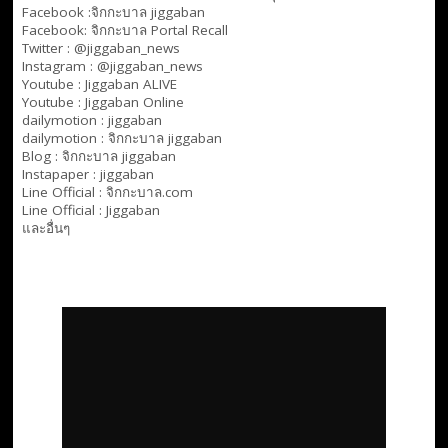
Facebook :
จิกกะบาล jiggaban
Facebook:
จิกกะบาล Portal Recall
Twitter : @jiggaban_news
Instagram : @jiggaban_news
Youtube :
Jiggaban ALIVE
Youtube :
Jiggaban Online
dailymotion :
jiggaban
dailymotion :
จิกกะบาล jiggaban
Blog :
จิกกะบาล jiggaban
Instapaper : jiggaban
Line Official :
จิกกะบาล.com
Line Official :
Jiggaban
และอื่นๆ