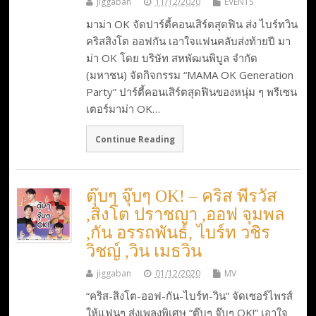
jiggaban
11/12/2020
EVENTS
มาม่า OK จัดปาร์ตี้คอนเสิร์ตสุดฟิน ส่ง ไบร์ทวิน
คริสสิงโต ออฟกัน เอาใจแฟนคลับส่งท้ายปี มา
ม่า OK โดย บริษัท สหพัฒนพิบูล จำกัด
(มหาชน) จัดกิจกรรม “MAMA OK Generation
Party” ปาร์ตี้คอนเสิร์ตสุดฟินของหนุ่ม ๆ พรีเซน
เตอร์มาม่า OK…
Continue Reading
ตุ๊บๆ จุ๊บๆ OK! – คริส พีรวัส
,สิงโต ปราชญา ,ออฟ จุมพล
,กัน อรรถพันธ์, ไบร์ท วชิร
วิชญ์ ,วิน เมธวิน
jiggaban
01/12/2020
MV
“คริส-สิงโต-ออฟ-กัน-ไบร์ท-วิน” จัดเซอร์ไพรส์
ให้แฟนๆ ส่งเพลงพิเศษ “ตุ๊บๆ จุ๊บๆ OK!” เอาใจ