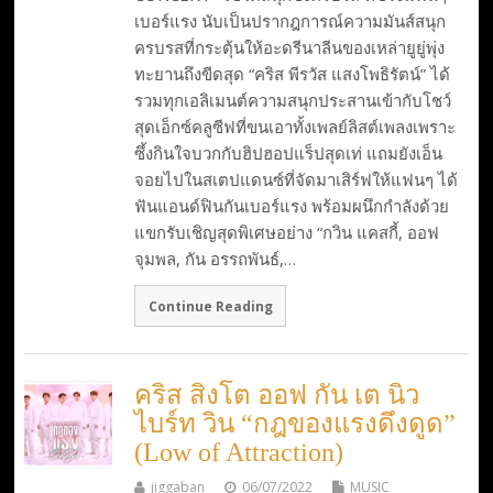
เบอร์แรง นับเป็นปรากฎการณ์ความมันส์สนุก
ครบรสที่กระตุ้นให้อะดรีนาลีนของเหล่ายูยู่พุ่ง
ทะยานถึงขีดสุด “คริส พีรวัส แสงโพธิรัตน์” ได้
รวมทุกเอลิเมนต์ความสนุกประสานเข้ากับโชว์
สุดเอ็กซ์คลูซีฟที่ขนเอาทั้งเพลย์ลิสต์เพลงเพราะ
ซึ้งกินใจบวกกับฮิปฮอปแร็ปสุดเท่ แถมยังเอ็น
จอยไปในสเตปแดนซ์ที่จัดมาเสิร์ฟให้แฟนๆ ได้
ฟันแอนด์ฟินกันเบอร์แรง พร้อมผนึกกำลังด้วย
แขกรับเชิญสุดพิเศษอย่าง “กวิน แคสกี้, ออฟ
จุมพล, กัน อรรถพันธ์,…
Continue Reading
คริส สิงโต ออฟ กัน เต นิว
ไบร์ท วิน “กฎของแรงดึงดูด”
(Low of Attraction)
jiggaban
06/07/2022
MUSIC