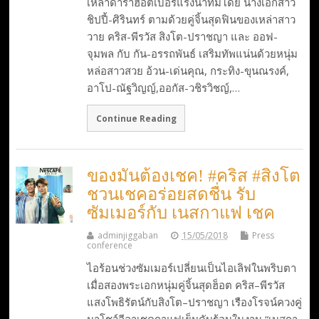
เหล่าดาราฮอตเบอร์แรงนำทีมโดย นางเอกสาว
ชิปปี้-ศิรินทร์ ตามด้วยคู่จิ้นสุดฟินของเหล่าสาว
วาย คริส-พีรวัส สิงโต-ปราชญา และ ออฟ-
จุมพล กับ กัน-อรรถพันธ์ เสริมทัพแน่นด้วยหนุ่ม
หล่อสาวสวย อ้วน-เด่นคุณ, กระทิง-ขุนณรงค์,
อาโป-ณัฐวิญญ์,ออกัส-วชิรวิชญ์,…
Continue Reading
ของมันต้องเชค! #คริส #สิงโต
ชวนเชคอร่อยสดชื่น รับ
ซัมเมอร์กับ เนสกาแฟ เชค
adminjiggaban
15/05/2018
Press
conference
ไอร้อนช่วงซัมเมอร์เปลี่ยนเป็นไอเลิฟในพริบตา
เมื่อสองพระเอกหนุ่มคู่จิ้นสุดฮ็อต คริส–พีรวัส
แสงโพธิรัตน์กับสิงโต–ปราชญา เรืองโรจน์ควงคู่
มาโชว์ลีลาเชคกาแฟเย็นดับร้อนในงาน “เนสกา