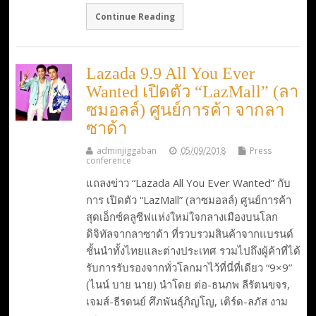
Continue Reading
Lazada 9.9 All You Ever
Wanted เปิดตัว “LazMall” (ลา
ซมอลล์) ศูนย์การค้า จากลา
ซาด้า
adminjiggaban
05/09/2018
Press
conference
แถลงข่าว “Lazada All You Ever Wanted” กับ
การ เปิดตัว “LazMall” (ลาซมอลล์) ศูนย์การค้า
สุดเอ็กซ์คลูซีฟแห่งใหม่ใจกลางเมืองบนโลก
ดิจิทัลจากลาซาด้า ที่รวบรวมสินค้าจากแบรนด์
ชั้นนำทั้งไทยและต่างประเทศ รวมไปถึงผู้ค้าที่ได้
รับการรับรองจากทั่วโลกมาไว้ที่นี่ที่เดียว “9×9”
(ไนน์ บาย นาย) นำโดย ต่อ-ธนภพ ลีรัตนขจร,
เจมส์-ธีรดนย์ ศึภพันธุ์ภิญโญ, เติร์ด-ลภัส งาม