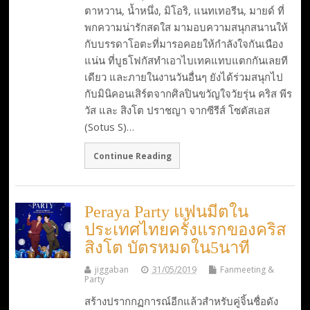
ตาหวาน, น้ำหนึ่ง, มิโอริ, แนทเทอรีน, มายด์ ที่
พกความน่ารักสดใส มามอบความสนุกสนานให้
กับบรรดาโอตะที่มารอคอยให้กำลังใจกันเนือง
แน่น ที่บูธโฟกัสทำเอาไบเทคแทบแตกกันเลยที
เดียว และภายในงานวันอื่นๆ ยังได้ร่วมสนุกไป
กับมินิคอนเสิร์ตจากศิลปินขวัญใจวัยรุ่น คริส พีร
วัส และ สิงโต ปราชญา จากซีรีส์ โซตัสเอส
(Sotus S)…
Continue Reading
Peraya Party แฟนมีตใน
ประเทศไทยครั้งแรกของคริส
สิงโต บัตรหมดใน5นาที
jiggaban
31/05/2019
Fanmeeting &
Party
สร้างปรากกฏการณ์อีกแล้วสำหรับคู่จิ้นชื่อดัง