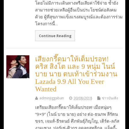
โดยไม่มีภาระเดินทางหรือเสียค่าใช้จ่าย ซ้ำยัง
สามารถช่วยเหลือผู้อื่นเป็นประโยชน์ต่อสังคม
ด้วย ผู้ที่สุขภาพแข็งแรงสมบูรณ์และต้องการร่วม
โครงการนี้…
Continue Reading
เสียงกรี๊ดมาให้เต็มปรอท!
คริส สิงโต และ 9 หนุ่ม ไนน์
บาย นาย ตบเท้าเข้าร่วมงาน
Lazada 9.9 All You Ever
Wanted
adminjiggaban
30/08/2018
ข่าวบันเทิง
เตรียมเสียงกรี๊ดมาให้เต็มปรอท! เมื่อหนุ่มๆ
“9×9” (ไนน์ บาย นาย) อย่าง ต่อ-ธนภพ ลีรัตน
ขจร, เจมส์-ธีรดนย์ ศึภพันธุ์ภิญโญ, เติร์ด-ลภัส
งามเชวง, ปอร์เช่-ศิวกร อดุลยสุทธิกุล, แจ็คกี้-