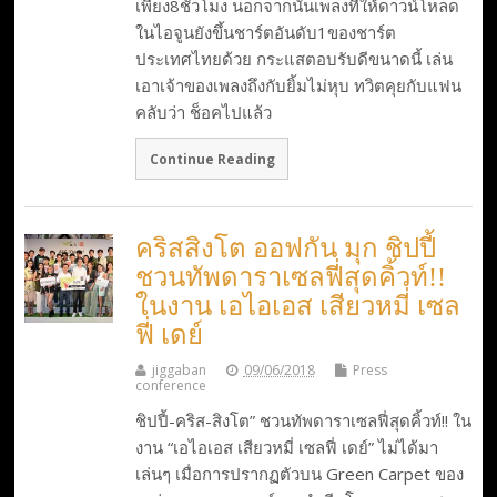
เพียง8ชั่วโมง นอกจากนั้นเพลงที่ให้ดาวน์โหลด
ในไอจูนยังขึ้นชาร์ตอันดับ1ของชาร์ต
ประเทศไทยด้วย กระแสตอบรับดีขนาดนี้ เล่น
เอาเจ้าของเพลงถึงกับยิ้มไม่หุบ ทวิตคุยกับแฟน
คลับว่า ช็อคไปแล้ว
Continue Reading
คริสสิงโต ออฟกัน มุก ชิปปี้
ชวนทัพดาราเซลฟี่สุดคิ้วท์!!
ในงาน เอไอเอส เสียวหมี่ เซล
ฟี่ เดย์
jiggaban
09/06/2018
Press
conference
ชิปปี้-คริส-สิงโต” ชวนทัพดาราเซลฟี่สุดคิ้วท์!! ใน
งาน “เอไอเอส เสียวหมี่ เซลฟี่ เดย์” ไม่ได้มา
เล่นๆ เมื่อการปรากฏตัวบน Green Carpet ของ