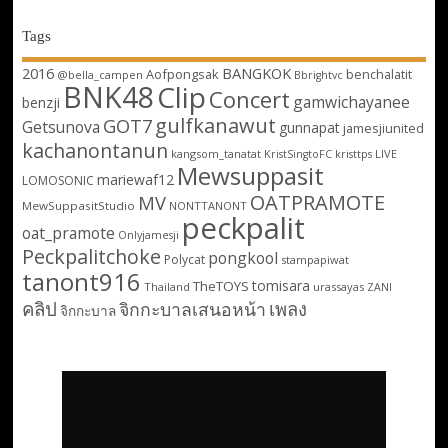
Tags
2016
BANGKOK
Aofpongsak
benchalatit
@bella_campen
Bbrightvc
BNK48
Clip
Concert
gamwichayanee
benzji
gulfkanawut
GOT7
Getsunova
gunnapat
jamesjiunited
kachanontanun
kangsom_tanatat
LIVE
KristSingtoFC
kristtps
Mewsuppasit
mariewaf12
LOMOSONIC
OATPRAMOTE
MV
MewSuppasitStudio
NONTTANONT
peckpalit
oat_pramote
Onlyjamesji
Peckpalitchoke
pongkool
Polycat
stampapiwat
tanont916
tomisara
TheTOYS
Thailand
urassayas
ZANI
คลิป
เพลง
จิกกะบาลเสนอหน้า
จิกกะบาล