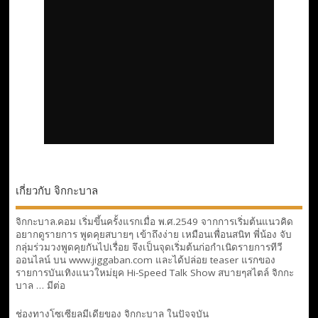
เกี่ยวกับ จิกกะบาล
จิกกะบาล.คอม เริ่มขึ้นครั้งแรกเมื่อ พ.ศ.2549 จากการเริ่มต้นแนวคิด
อยากดูรายการ พูดคุยสบายๆ เข้าถึงง่าย เหมือนเพื่อนสนิท พี่น้อง จับ
กลุ่มร่วมวงพูดคุยกันไปเรื่อย จึงเป็นจุดเริ่มต้นก่อกำเนิดรายการทีวี
ออนไลน์ บน www.jiggaban.com และได้ปล่อย teaser แรกของ
รายการบันเทิงแนวใหม่ยุค Hi-Speed Talk Show สบายๆสไตล์
จิกกะ
บาล … มีต่อ
ช่องทางโซเซียลมีเดียของ จิกกะบาล ในปัจจุบัน