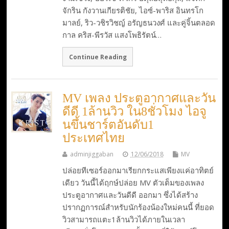
จักริน กังวานเกียรติชัย, ไอซ์-พาริส อินทรโก
มาลย์, ริว-วชิรวิชญ์ อรัญธนวงศ์ และคู่จิ้นตลอด
กาล คริส-พีรวัส แสงโพธิรัตน์…
Continue Reading
MV เพลง ประตูอากาศและวัน
ดีดี 1ล้านวิว ใน8ชั่วโมง ไอจู
นขึ้นชาร์ตอันดับ1
ประเทศไทย
adminjiggaban
12/06/2018
MV
ปล่อยทีเซอร์ออกมาเรียกกระแสเพียงแค่อาทิตย์
เดียว วันนี้ได้ฤกษ์ปล่อย MV ตัวเต็มของเพลง
ประตูอากาศและวันดีดี ออกมา ซึ่งได้สร้าง
ปรากฏการณ์สำหรับนักร้องน้องใหม่คนนี้ ที่ยอด
วิวสามารถแตะ1ล้านวิวได้ภายในเวลา