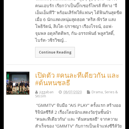
คนแอบรัก เรียกว่าเป็นบิ๊กเซอร์ไพรส์ ที่ทาง “จี
เอ็มเอ็มทีวี” พร้อมเสิร์ฟให้แฟนๆ ได้ฟินกันสุดขีด
เมื่อ 6 นักแสดงหนุ่มสุดฮอต “คริส-พีรวัส แสง
โพธิรัตน์, สิงโต-ปราชญา เรืองโรจน์, ออฟ-
จุมพล อดุลกิตติพร, กัน-อรรถพันธ์ พลูสวัสดิ์,
ไบร์ท-วชิรวิชญ์…
Continue Reading
เปิดตัว #คนละทีเดียวกัน และ
#ต้นหนชลธี
jiggaban
08/07/2020
Drama, Series &
Sitcom
​ “GMMTV” จับมือ “AIS PLAY” ครั้งแรก สร้างออ
ริจินัลซีรีส์ 2 เรื่องโดยนักแสดงวัยรุ่นชั้นนำ
“คนละทีเดียวกัน” และ “ต้นหนชลธี” ​จากความ
สำเร็จของ “GMMTV” กับการเป็นเจ้าแห่งซีรีส์วัย