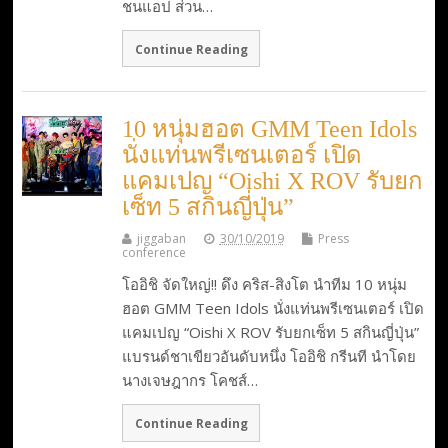
ชนแอป ส่วน…
Continue Reading
10 หนุ่มฮอต GMM Teen Idols
นั่งแท่นพรีเซนเตอร์ เปิด
แคมเปญ “Oishi X ROV รับยก
เซ็ท 5 สกินญี่ปุ่น”
jiggaban
30/10/2019
Press
conference
โออิชิ จัดใหญ่!! ดึง คริส-สิงโต นำทีม 10 หนุ่ม
ฮอต GMM Teen Idols นั่งแท่นพรีเซนเตอร์ เปิด
แคมเปญ “Oishi X ROV รับยกเซ็ท 5 สกินญี่ปุ่น”
แบรนด์ชาเขียวอันดับหนึ่ง โออิชิ กรีนที นำโดย
นางเจษฎากร โคชส์…
Continue Reading