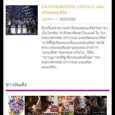
DA ENDORPHINE UPSTAGE แสบ
สนิทคอนเสิร์ต
jiggaban
18/05/2026
อีกหนึ่งหน้าความสำเร็จของคอนเสิร์ตไทย “ดา
เอ็นโดรฟิน” ทำถึง!!พาฟินทุกโมเมนต์ ใน “DA
ENDORPHINE UPSTAGE แสบสนิทคอนเสิร์ต”
“ปาร์ตี้รียูเนียนของเพื่อนแสบคนสนิท” จัดให้
ครบ แฟนเพลงร้องตามทุกเพลง ถ้าคำว่า
“คอนเสิร์ต” ยังธรรมดาเกินไป…นี่คือ
“ปรากฏการณ์รียูเนียนของคนทั้งยุค” “DA
ENDORPHINE UPSTAGE แสบสนิท
คอนเสิร์ต”…
ข่าวบันเทิง