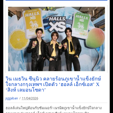
วิน เมธวิน ซีนุนิว คลายร้อนภูเขาน้ำแข็งยักษ์
ใจกลางกรุงเทพฯ เปิดตัว ‘ฮอลล์ เอ็กซ์เอส’ X
‘สิงห์ เลมอนโซดา’
jiggaban
11/04/2026
ฮอลล์เล่นใหญ่ต้อนรับซัมเมอร์! เนรมิตภูเขาน้ำแข็งยักษ์ใจกลาง