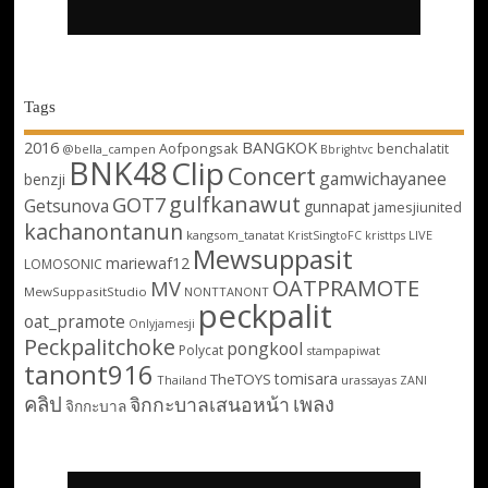
Tags
2016
BANGKOK
Aofpongsak
benchalatit
@bella_campen
Bbrightvc
BNK48
Clip
Concert
gamwichayanee
benzji
gulfkanawut
GOT7
Getsunova
gunnapat
jamesjiunited
kachanontanun
kangsom_tanatat
LIVE
KristSingtoFC
kristtps
Mewsuppasit
mariewaf12
LOMOSONIC
OATPRAMOTE
MV
MewSuppasitStudio
NONTTANONT
peckpalit
oat_pramote
Onlyjamesji
Peckpalitchoke
pongkool
Polycat
stampapiwat
tanont916
tomisara
TheTOYS
Thailand
urassayas
ZANI
คลิป
เพลง
จิกกะบาลเสนอหน้า
จิกกะบาล