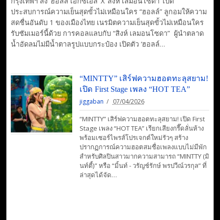
กรุงเทพฯ ส่ง ‘ฮอลล์ เอ็กซ์เอส’ X ‘สิงห์ เลมอนโซดา’ เปิด
ประสบการณ์ความเย็นสุดขั้วไม่เหมือนใคร “ฮอลล์” ลูกอมให้ความ
สดชื่นอันดับ 1 ของเมืองไทย เนรมิตความเย็นสุดขั้วไม่เหมือนใคร
รับซัมเมอร์นี้ด้วย การคอลแลบกับ “สิงห์ เลมอนโซดา” ผู้นำตลาด
น้ำอัดลมไม่มีน้ำตาลรูปแบบกระป๋อง เปิดตัว ‘ฮอลล์…
“MINTTY” เสิร์ฟความฮอตทะลุสยาม!
เปิด First Stage เพลง “HOT TEA”
jiggaban
07/04/2026
“MINTTY” เสิร์ฟความฮอตทะลุสยาม! เปิด First
Stage เพลง “HOT TEA” เรียกเสียงกรี๊ดลั่นห้าง
พร้อมเซอร์ไพรส์โปรเจกต์ใหม่รัวๆ สร้าง
ปรากฏการณ์ความฮอตสมชื่อเพลงแบบไม่มีพัก
สำหรับศิลปินสาวมากความสามารถ “MINTTY (มิ
นท์ตี้)” หรือ “มิ้นท์ - วรัญช์รักษ์ พรปวีณ์วรกุล” ที่
ล่าสุดได้จัด…