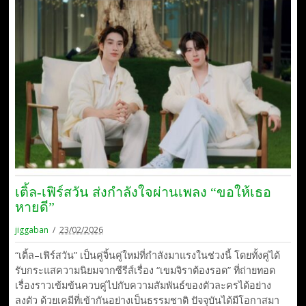
เติ้ล-เฟิร์สวัน ส่งกำลังใจผ่านเพลง “ขอให้เธอ
หายดี”
jiggaban
23/02/2026
“เติ้ล–เฟิร์สวัน” เป็นคู่จิ้นคู่ใหม่ที่กำลังมาแรงในช่วงนี้ โดยทั้งคู่ได้
รับกระแสความนิยมจากซีรีส์เรื่อง “เขมจิราต้องรอด” ที่ถ่ายทอด
เรื่องราวเข้มข้นควบคู่ไปกับความสัมพันธ์ของตัวละครได้อย่าง
ลงตัว ด้วยเคมีที่เข้ากันอย่างเป็นธรรมชาติ ปัจจุบันได้มีโอกาสมา