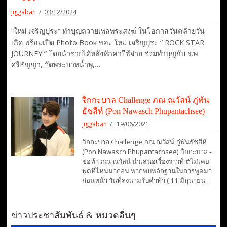
jiggaban
03/12/2024
“ใหม่ เจริญปุระ” ทำบุญถวายเพลพระสงฆ์ ในโอกาสวันคล้ายวัน
เกิด พร้อมเปิด Photo Book ของ ใหม่ เจริญปุระ “ ROCK STAR
JOURNEY “ โดยนำรายได้หลังหักค่าใช้จ่าย ร่วมทำบุญกับ ร.พ
ศรีธัญญา, วัดพระบาทน้ำพุ,…
จิกกะบาล Challenge ภณ ณวัสน์ ภู่พัน
ธัชสีห์ (Pon Nawasch Phupantachsee)
jiggaban
19/06/2021
จิกกะบาล Challenge ภณ ณวัสน์ ภู่พันธัชสีห์
(Pon Nawasch Phupantachsee) จิกกะบาล -
ขอท้า ภณ ณวัสน์ นำเสนอเรื่องราวที่ #ไม่เคย
พูดที่ไหนมาก่อน หากพบหลักฐานในการพูดมา
ก่อนหน้า วันที่ลงนามรับคำท้า ( 11 มิถุนายน…
ข่าวประชาสัมพันธ์ & หมวดอื่นๆ