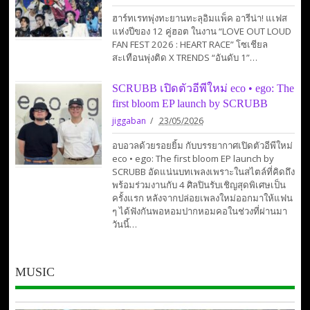
ฮาร์ทเรทพุ่งทะยานทะลุอิมแพ็ค อารีน่า! แเฟส
แห่งปีของ 12 คู่ฮอต ในงาน “LOVE OUT LOUD
FAN FEST 2026 : HEART RACE” โซเชียล
สะเทือนพุ่งติด X TRENDS “อันดับ 1”…
SCRUBB เปิดตัวอีพีใหม่ eco • ego: The
first bloom EP launch by SCRUBB
jiggaban
23/05/2026
อบอวลด้วยรอยยิ้ม กับบรรยากาศเปิดตัวอีพีใหม่
eco • ego: The first bloom EP launch by
SCRUBB อัดแน่นบทเพลงเพราะในสไตล์ที่คิดถึง
พร้อมร่วมงานกับ 4 ศิลปินรับเชิญสุดพิเศษเป็น
ครั้งแรก หลังจากปล่อยเพลงใหม่ออกมาให้แฟน
ๆ ได้ฟังกันพอหอมปากหอมคอในช่วงที่ผ่านมา
วันนี้…
MUSIC