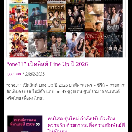
“one31” เปิดลิสต์ Line Up ปี 2026
jiggaban
26/02/2026
“one31” เปิดลิสต์ Line Up ปี 2026 ยกทัพ “ละคร – ซีรีส์ – รายการ”
จัดเต็มครบรส ไม่มีกั๊ก แอป oneD ชูจุดเด่น ศูนย์รวม “คอนเทนต์
จริตไทย เพื่อคนไทย”…
คนโสด รุ่นใหม่ กำลังปรับตัวเรื่อง
ความรัก ด้วยการละทิ้งความสัมพันธ์ที่
ไม่ชัดเจน