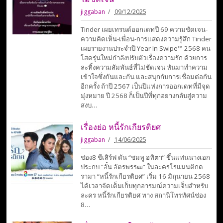
jiggaban
09/12/2025
Tinder เผยเทรนด์ออกเดทปี 69 ความชัดเจน-
ความคิดเห็น-เพื่อน-การแสดงความรู้สึก Tinder
เผยรายงานประจำปี Year In Swipe™ 2568 คน
โสดรุ่นใหม่กำลังปรับตัวเรื่องความรัก ด้วยการ
ละทิ้งความสัมพันธ์ที่ไม่ชัดเจน หันมาทำความ
เข้าใจซึ่งกันและกัน และสนุกกับการเชื่อมต่อกัน
อีกครั้ง ถ้าปี 2567 เป็นปีแห่งการออกเดทที่มีจุด
มุ่งหมาย ปี 2568 ก็เป็นปีที่ทุกอย่างกลับสู่ความ
สงบ…
เรื่องย่อ หนี้รักเกียรติยศ
jiggaban
14/06/2025
ช่อง8 ชีเสิร์ฟ ดัน “ชมพู อทิตา” ขึ้นแท่นนางเอก
ประกบ “อั๋น อัตรพรรฒ” ในละครโรแมนติกด
รามา “หนี้รักเกียรติยศ” เริ่ม 16 มิถุนายน 2568
ได้เวลาจัดเต็มเก็บทุกอารมณ์ความเจ็บสำหรับ
ละคร หนี้รักเกียรติยศ ทาง สถานีโทรทัศน์ช่อง
8…