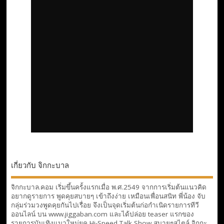
เกี่ยวกับ จิกกะบาล
จิกกะบาล.คอม เริ่มขึ้นครั้งแรกเมื่อ พ.ศ.2549 จากการเริ่มต้นแนวคิด
อยากดูรายการ พูดคุยสบายๆ เข้าถึงง่าย เหมือนเพื่อนสนิท พี่น้อง จับ
กลุ่มร่วมวงพูดคุยกันไปเรื่อย จึงเป็นจุดเริ่มต้นก่อกำเนิดรายการทีวี
ออนไลน์ บน www.jiggaban.com และได้ปล่อย teaser แรกของ
รายการบันเทิงแนวใหม่ยุค Hi-Speed Talk Show สบายๆสไตล์
จิกกะ