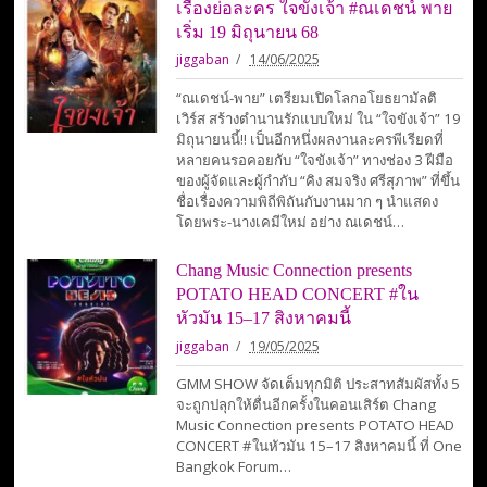
เรื่องย่อละคร ใจขังเจ้า #ณเดชน์ พาย
เริ่ม 19 มิถุนายน 68
jiggaban
14/06/2025
“ณเดชน์-พาย” เตรียมเปิดโลกอโยธยามัลติ
เวิร์ส สร้างตำนานรักแบบใหม่ ใน “ใจขังเจ้า” 19
มิถุนายนนี้!! เป็นอีกหนึ่งผลงานละครพีเรียดที่
หลายคนรอคอยกับ “ใจขังเจ้า” ทางช่อง 3 ฝีมือ
ของผู้จัดและผู้กำกับ “คิง สมจริง ศรีสุภาพ” ที่ขึ้น
ชื่อเรื่องความพิถีพิถันกับงานมาก ๆ นำแสดง
โดยพระ-นางเคมีใหม่ อย่าง ณเดชน์…
Chang Music Connection presents
POTATO HEAD CONCERT #ใน
หัวมัน 15–17 สิงหาคมนี้
jiggaban
19/05/2025
GMM SHOW จัดเต็มทุกมิติ ประสาทสัมผัสทั้ง 5
จะถูกปลุกให้ตื่นอีกครั้งในคอนเสิร์ต Chang
Music Connection presents POTATO HEAD
CONCERT #ในหัวมัน 15–17 สิงหาคมนี้ ที่ One
Bangkok Forum…