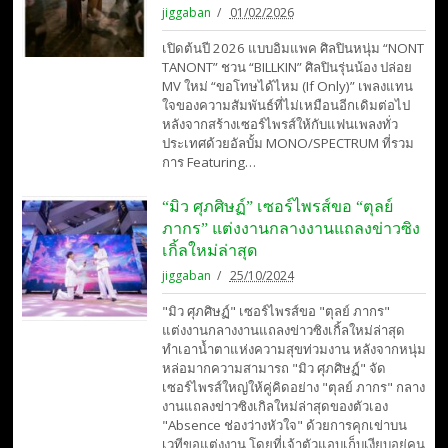
jiggaban
01/02/2026
เปิดต้นปี 2026 แบบอิมแพค ศิลปินหนุ่ม “NONT
TANONT” ชวน “BILLKIN” ศิลปินรุ่นน้อง ปล่อย
MV ใหม่ “ขอโทษได้ไหม (If Only)” เพลงแทน
ใจของความสัมพันธ์ที่ไม่เหมือนอีกเดิมต่อไป
หลังจากสร้างเซอร์ไพรส์ให้กับแฟนเพลงทั่ว
ประเทศด้วยอัลบั้ม MONO/SPECTRUM ที่รวม
การ Featuring…
“มิว ศุภศิษฏ์” เซอร์ไพรส์ขอ “ตุลย์
ภากร” แต่งงานกลางงานแถลงข่าวซิง
เกิ้ลใหม่ล่าสุด
jiggaban
25/10/2024
"มิว ศุภศิษฏ์" เซอร์ไพรส์ขอ "ตุลย์ ภากร"
แต่งงานกลางงานแถลงข่าวซิงเกิ้ลใหม่ล่าสุด
ทำเอาน้ำตาแห่งความสุขท่วมงาน หลังจากหนุ่ม
หล่อมากความสามารถ "มิว ศุภศิษฏ์" จัด
เซอร์ไพรส์ใหญ่ให้คู่คิดอย่าง "ตุลย์ ภากร" กลาง
งานแถลงข่าวซิงเกิลใหม่ล่าสุดของตัวเอง
"Absence ช่องว่างหัวใจ" ด้วยการคุกเข่าบน
เวทีขอแต่งงาน โดยที่เจ้าตัวแอบเก็บเงียบอยู่คน