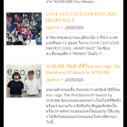
งาน “KLEAR With You Always…
LOVE OUT LOUD FAN FEST 2026 :
HEART RACE
jiggaban
24/05/2026
ฮาร์ทเรทพุ่งทะยานทะลุอิมแพ็ค อารีน่า! แเฟส
แห่งปีของ 12 คู่ฮอต ในงาน “LOVE OUT LOUD
FAN FEST 2026 : HEART RACE” โซเชียล
สะเทือนพุ่งติด X TRENDS “อันดับ 1”…
SCRUBB เปิดตัวอีพีใหม่ eco • ego: The
first bloom EP launch by SCRUBB
jiggaban
23/05/2026
อบอวลด้วยรอยยิ้ม กับบรรยากาศเปิดตัวอีพีใหม่
eco • ego: The first bloom EP launch by
SCRUBB อัดแน่นบทเพลงเพราะในสไตล์ที่คิดถึง
พร้อมร่วมงานกับ 4 ศิลปินรับเชิญสุดพิเศษเป็น
ครั้งแรก หลังจากปล่อยเพลงใหม่ออกมาให้แฟน
ๆ ได้ฟังกันพอหอมปากหอมคอในช่วงที่ผ่านมา
วันนี้…