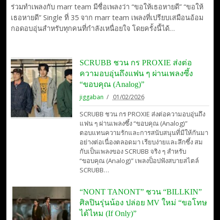
ร่วมทำเพลงกับ marr team มีชื่อเพลงว่า “ขอให้เธอหายดี” “ขอให้
เธอหายดี” Single ที่ 35 จาก marr team เพลงที่เปรียบเสมือนอ้อม
กอดอบอุ่นสำหรับทุกคนที่กำลังเหนื่อยใจ โดยครั้งนี้ได้…
SCRUBB ชวน กร PROXIE ส่งต่อ
ความอบอุ่นถึงแฟน ๆ ผ่านเพลงซึ้ง
“ขอบคุณ (Analog)”
jiggaban
01/02/2026
SCRUBB ชวน กร PROXIE ส่งต่อความอบอุ่นถึง
แฟน ๆ ผ่านเพลงซึ้ง “ขอบคุณ (Analog)”
ตอบแทนความรักและการสนับสนุนที่มีให้กันมา
อย่างต่อเนื่องตลอดมา เรียบง่ายและลึกซึ้ง สม
กับเป็นเพลงของ SCRUBB จริง ๆ สำหรับ
“ขอบคุณ (Analog)” เพลงป็อปฟังสบายสไตล์
SCRUBB…
“NONT TANONT” ชวน “BILLKIN”
ศิลปินรุ่นน้อง ปล่อย MV ใหม่ “ขอโทษ
ได้ไหม (If Only)”