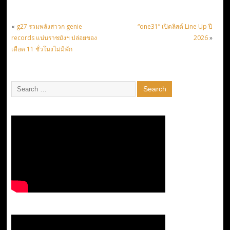
«
g27 รวมพลังสาวก genie
“one31” เปิดลิสต์ Line Up ปี
records แน่นราชมังฯ ปล่อยของ
2026
»
เดือด 11 ชั่วโมงไม่มีพัก