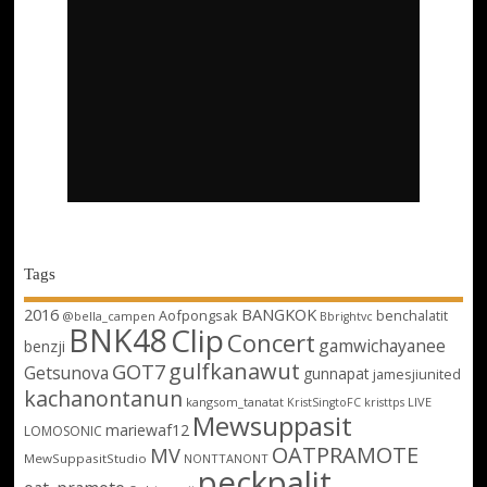
Tags
2016
BANGKOK
Aofpongsak
benchalatit
@bella_campen
Bbrightvc
BNK48
Clip
Concert
gamwichayanee
benzji
gulfkanawut
GOT7
Getsunova
gunnapat
jamesjiunited
kachanontanun
kangsom_tanatat
LIVE
KristSingtoFC
kristtps
Mewsuppasit
mariewaf12
LOMOSONIC
OATPRAMOTE
MV
MewSuppasitStudio
NONTTANONT
peckpalit