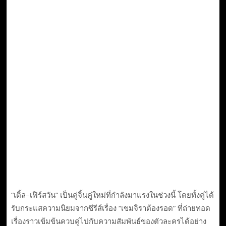
“เติ้ล–เฟิร์สวัน” เป็นคู่จิ้นคู่ใหม่ที่กำลังมาแรงในช่วงนี้ โดยทั้งคู่ได้
รับกระแสความนิยมจากซีรีส์เรื่อง “เขมจิราต้องรอด” ที่ถ่ายทอด
เรื่องราวเข้มข้นควบคู่ไปกับความสัมพันธ์ของตัวละครได้อย่าง