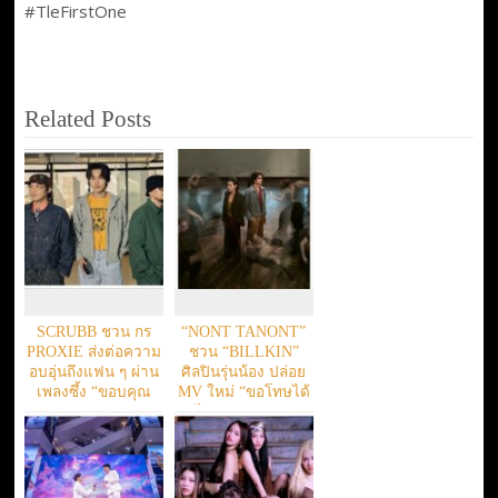
#TleFirstOne
Related Posts
SCRUBB ชวน กร
“NONT TANONT”
PROXIE ส่งต่อความ
ชวน “BILLKIN”
อบอุ่นถึงแฟน ๆ ผ่าน
ศิลปินรุ่นน้อง ปล่อย
เพลงซึ้ง “ขอบคุณ
MV ใหม่ “ขอโทษได้
(Analog)”
ไหม (If Only)”