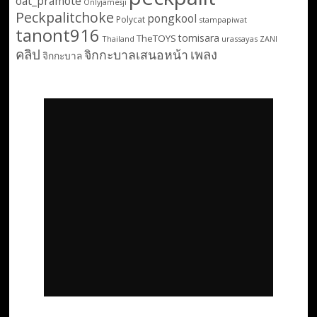
oat_pramote
Onlyjamesji
Peckpalitchoke
pongkool
Polycat
stampapiwat
tanont916
tomisara
TheTOYS
Thailand
urassayas
ZANI
คลิป
เพลง
จิกกะบาลเสนอหน้า
จิกกะบาล