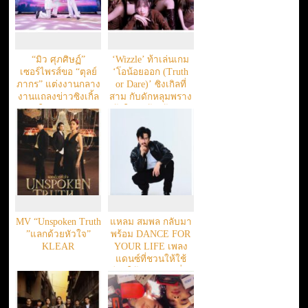
“มิว ศุภศิษฏ์”
‘Wizzle’ ท้าเล่นเกม
เซอร์ไพรส์ขอ “ตุลย์
‘โอน้อยออก (Truth
ภากร” แต่งงานกลาง
or Dare)’ ซิงเกิลที่
งานแถลงข่าวซิงเกิ้ล
สาม กับดักหลุมพราง
ใหม่ล่าสุด
ถ้าใครแพ้…ต้องรัก
ก่อน!
MV “Unspoken Truth
แหลม สมพล กลับมา
”แลกด้วยหัวใจ”
พร้อม DANCE FOR
KLEAR
YOUR LIFE เพลง
แดนซ์ที่ชวนให้ใช้
ชีวิตให้สนุกสุดเหวี่ยง