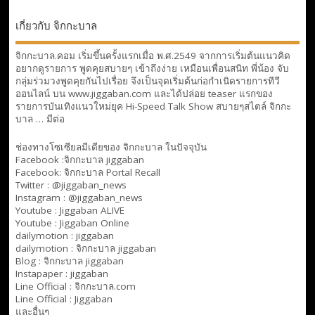
เกี่ยวกับ จิกกะบาล
จิกกะบาล.คอม เริ่มขึ้นครั้งแรกเมื่อ พ.ศ.2549 จากการเริ่มต้นแนวคิด
อยากดูรายการ พูดคุยสบายๆ เข้าถึงง่าย เหมือนเพื่อนสนิท พี่น้อง จับ
กลุ่มร่วมวงพูดคุยกันไปเรื่อย จึงเป็นจุดเริ่มต้นก่อกำเนิดรายการทีวี
ออนไลน์ บน www.jiggaban.com และได้ปล่อย teaser แรกของ
รายการบันเทิงแนวใหม่ยุค Hi-Speed Talk Show สบายๆสไตล์
จิกกะ
บาล … มีต่อ
ช่องทางโซเซียลมีเดียของ จิกกะบาล ในปัจจุบัน
Facebook :
จิกกะบาล jiggaban
Facebook:
จิกกะบาล Portal Recall
Twitter : @jiggaban_news
Instagram : @jiggaban_news
Youtube :
Jiggaban ALIVE
Youtube :
Jiggaban Online
dailymotion :
jiggaban
dailymotion :
จิกกะบาล jiggaban
Blog :
จิกกะบาล jiggaban
Instapaper : jiggaban
Line Official :
จิกกะบาล.com
Line Official :
Jiggaban
และอื่นๆ