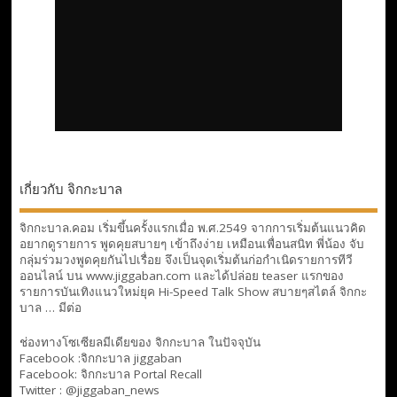
เกี่ยวกับ จิกกะบาล
จิกกะบาล.คอม เริ่มขึ้นครั้งแรกเมื่อ พ.ศ.2549 จากการเริ่มต้นแนวคิด
อยากดูรายการ พูดคุยสบายๆ เข้าถึงง่าย เหมือนเพื่อนสนิท พี่น้อง จับ
กลุ่มร่วมวงพูดคุยกันไปเรื่อย จึงเป็นจุดเริ่มต้นก่อกำเนิดรายการทีวี
ออนไลน์ บน www.jiggaban.com และได้ปล่อย teaser แรกของ
รายการบันเทิงแนวใหม่ยุค Hi-Speed Talk Show สบายๆสไตล์
จิกกะ
บาล … มีต่อ
ช่องทางโซเซียลมีเดียของ จิกกะบาล ในปัจจุบัน
Facebook :
จิกกะบาล jiggaban
Facebook:
จิกกะบาล Portal Recall
Twitter : @jiggaban_news