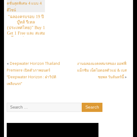
“ฉลองครบรอบ 19 ปี
บู๊ทส์ รีเทล
(ประเทศไทย)” Buy 1
Get 1 Free และ สะสม
สติ๊กเกอร์ แลกคอลเล
คชั่นสุดพิเศษ 4 แบบ
4 ดีไซน์
«
Deepwater Horizon Thailand
งานฉลองมงคลสมรสของ ออฟฟี่
Premiere เปิดตัวภาพยนตร์
แม็กซิม เน็ตไอดอลตัวแม่ & เบส
“Deepwater Horizon : ฝ่าวิบัติ
ชยพล วันจันทร์นี้
»
เพลิงนรก”