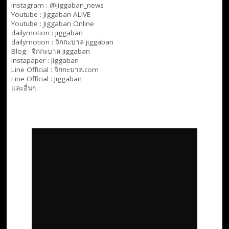
Instagram : @jiggaban_news
Youtube :
Jiggaban ALIVE
Youtube :
Jiggaban Online
dailymotion :
jiggaban
dailymotion :
จิกกะบาล jiggaban
Blog :
จิกกะบาล jiggaban
Instapaper : jiggaban
Line Official :
จิกกะบาล.com
Line Official :
Jiggaban
และอื่นๆ