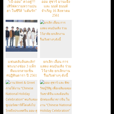
“เป้-ออม” ควงคู่!!!
ออม สุชาร์ มานะยิ่ง
เสิร์ฟความหวานปน
และ นนท์ ธนนท์
ฮา ในซีรีส์ “แต้มรัก”
จำเริญ 16 สิงหาคม
2561
แฟนคลับล้นทะลัก!
ยกเลิก เลื่อน การ
พระนางช่อง 3 แท็ก
แสดง คนบันเทิง ร่วม
ทีมแจกลายเซ็น
ไว้อาลัย ยกเลิกงาน
#ปฏิทินดารา ปี 2561
รื่นเริงต่างๆ ดังนี้