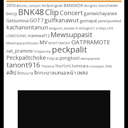
2016
BANGKOK
Aofpongsak
benchalatit
@bella_campen
Bbrightvc
BNK48
Clip
Concert
gamwichayanee
benzji
gulfkanawut
GOT7
Getsunova
gunnapat
jamesjiunited
kachanontanun
kangsom_tanatat
LIVE
KristSingtoFC
kristtps
Mewsuppasit
mariewaf12
LOMOSONIC
OATPRAMOTE
MV
MewSuppasitStudio
NONTTANONT
peckpalit
oat_pramote
Onlyjamesji
Peckpalitchoke
pongkool
Polycat
stampapiwat
tanont916
tomisara
TheTOYS
Thailand
urassayas
ZANI
คลิป
เพลง
จิกกะบาลเสนอหน้า
จิกกะบาล