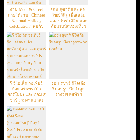
งาน Meet & Greet
ออม-สุชาร์ และ พิช-
ภายใต้งาน “Chinese
วิชญ์วิสิฐ เพื่อเฉลิม
National Holiday
ฉลองวันชาติจีน และ
Celebration” พบกับ
ต้อนรับนักท่องเที่ยว
สองซูเปอร์สตาร์ที่โด่ง
ชาวจีน ในงาน
ดังไปไกลถึงประเทศ
“Chinese National
จีน ออม-สุชาร์ มานะ
Holiday Celebration”
ยิ่ง และ พิช-วิชญ์วิสิฐ
หิรัญวงษ์กุล
วี วิโอเล็ต วอเทียร์,
ออม สุชาร์ ดีใจเก้อ
ก้อย อรัชพร (ดิว
รีบลบรูป นึกว่าถูก
ฮอร์โมน) และ ออม สุ
รางวัลเลขท้าย
ชาร์ ร่วมงานแถลง
ข่าวโปรเจค Long
Story Short รวมหนัง
สั้นระดับรางวัลเข้า
ฉายโรงภาพยนตร์