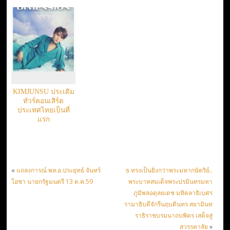
KIMJUNSU ประเดิม
ทัวร์คอนเสิร์ต
ประเทศไทยเป็นที่
แรก
«
แถลงการณ์ พล.อ.ประยุทธ์ จันทร์
ธ ทรงเป็นยิ่งกว่าพระมหากษัตริย์..
โอชา นายกรัฐมนตรี 13 ต.ค.59
พระบาทสมเด็จพระปรมินทรมหา
ภูมิพลอดุลยเดช มหิตลาธิเบศร
รามาธิบดีจักรีนฤบดินทร สยามินท
ราธิราชบรมนาถบพิตร เสด็จสู่
สวรรคาลัย
»