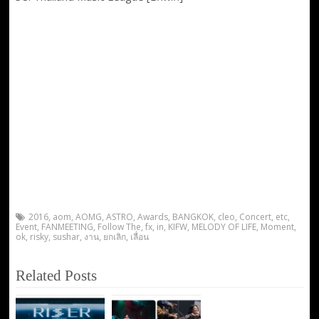
2016
,
aom
,
AOMG
,
ASTRO
,
Awards
,
BANGKOK
,
cleo
,
Concert
,
etc
,
Event
,
FANMEETING
,
Follow The
,
fx
,
in
,
KIFW
,
MELODY OF LIFE
,
Moment
,
ok
,
risky
,
sushar
,
งาน
,
ยกเลิก
,
เลื่อน
Related Posts