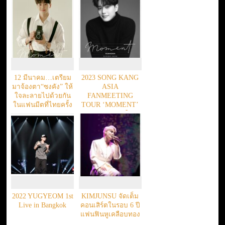
12 มีนาคม…เตรียม
2023 SONG KANG
มาจ้องตา“ซงคัง” ให้
ASIA
ใจละลายไปด้วยกัน
FANMEETING
ในแฟนมีตที่ไทยครั้ง
TOUR ‘MOMENT’
แรก!!
IN BANGKOK ในวัน
อาทิตย์ที่ 12 มีนาคม
2566
2022 YUGYEOM 1st
KIMJUNSU จัดเต็ม
Live in Bangkok
คอนเสิร์ตในรอบ 6 ปี
แฟนฟินหูเคลือบทอง