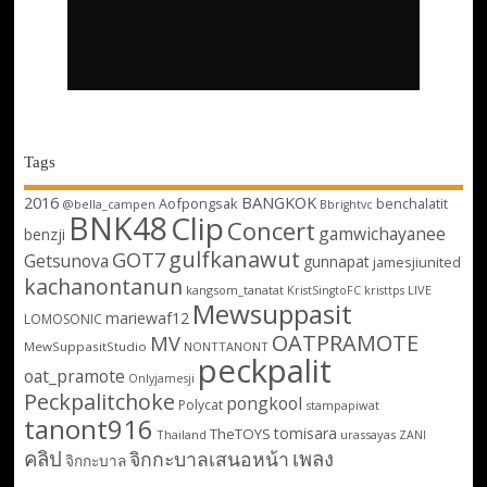
Tags
2016
BANGKOK
Aofpongsak
benchalatit
@bella_campen
Bbrightvc
BNK48
Clip
Concert
gamwichayanee
benzji
gulfkanawut
GOT7
Getsunova
gunnapat
jamesjiunited
kachanontanun
kangsom_tanatat
LIVE
KristSingtoFC
kristtps
Mewsuppasit
mariewaf12
LOMOSONIC
OATPRAMOTE
MV
MewSuppasitStudio
NONTTANONT
peckpalit
oat_pramote
Onlyjamesji
Peckpalitchoke
pongkool
Polycat
stampapiwat
tanont916
tomisara
TheTOYS
Thailand
urassayas
ZANI
คลิป
เพลง
จิกกะบาลเสนอหน้า
จิกกะบาล