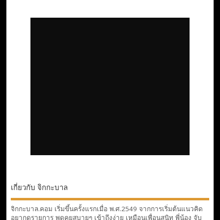
เกี่ยวกับ จิกกะบาล
จิกกะบาล.คอม เริ่มขึ้นครั้งแรกเมื่อ พ.ศ.2549 จากการเริ่มต้นแนวคิด
อยากดูรายการ พูดคุยสบายๆ เข้าถึงง่าย เหมือนเพื่อนสนิท พี่น้อง จับ