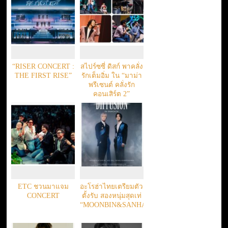
“RISER CONCERT :
สไปร์ซซี่ ดิสก์ พาคลั่ง
THE FIRST RISE”
รักเต็มอิ่ม ใน “มาม่า
พรีเซนต์ คลั่งรัก
คอนเสิร์ต 2”
ETC ชวนมาแจม
อะโรฮ่าไทยเตรียมตัว
CONCERT
ตั้งรับ สองหนุ่มสุดเท่
“MOONBIN&SANHA(ASTRO)”