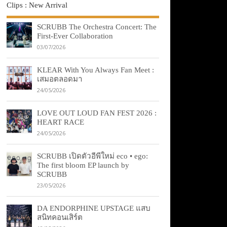
Clips : New Arrival
SCRUBB The Orchestra Concert: The
First-Ever Collaboration
03/07/2026
KLEAR With You Always Fan Meet :
เสมอตลอดมา
24/05/2026
LOVE OUT LOUD FAN FEST 2026 :
HEART RACE
24/05/2026
SCRUBB เปิดตัวอีพีใหม่ eco • ego:
The first bloom EP launch by
SCRUBB
23/05/2026
DA ENDORPHINE UPSTAGE แสบ
สนิทคอนเสิร์ต