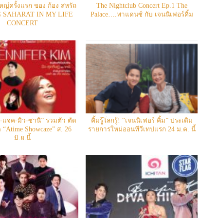
หญ่ครั้งแรก ของ ก้อง สหรัถ
The Nightclub Concert Ep.1 The
 SAHARAT IN MY LIFE
Palace….พาแดนซ์ กับ เจนนิเฟอร์คิ้ม
CONCERT
-แจค-มิว-ซานิ” รวมตัว ตัด
คิ้มรู้โลกรู้! “เจนนิเฟอร์ คิ้ม” ประเดิม
ิด “Atime Showcaze” ส. 26
รายการใหม่ออนทีวีเทปแรก 24 ม.ค. นี้
มิ.ย.นี้