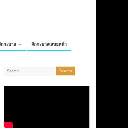
จิกกะบาล
จิกกะบาลเสนอหน้า