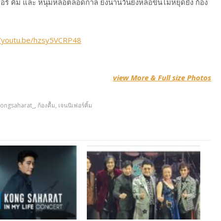
อร์ คิ้ม และ หนุ่มหล่อตลอดกาล ยิ่งนานวันยิ่งหล่อขึ้นไม่หยุดยั้ง ก้อง
//youtu.be/hzsy5VCRP48
view More & Full size Photos
kongsaharat_
,
ก้องคื้ม
,
เจนนิเฟอร์คิ้ม