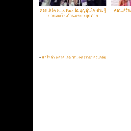
คอนเสิร์ต Pink Park อิ่มบุญอุ่นใจ ช่วยผู้
คอนเสิร์ต
ป่วยมะเร็งเต้านมระยะสุดท้าย
«
#4โพดำ พลาด เจอ “หนุ่ม-ศรราม” สวนกลับ