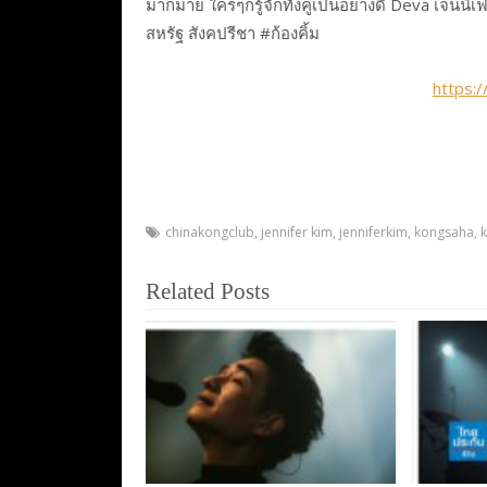
มากมาย ใครๆก็รู้จักทั้งคู่เป็นอย่างดี Deva เจนนิเฟ
สหรัฐ สังคปรีชา #ก้องคิ้ม
https:
chinakongclub
,
jennifer kim
,
jenniferkim
,
kongsaha
,
Related Posts