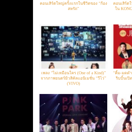
คอนเสิร์ตใหญ่ครั้งแรกในชีวิตของ “ก้อง
คอนเสิร์ตใ
สหรัถ”
ใน KONG
เพลง “ไม่เหมือนใคร (One of a Kind)”
“คิ้ม-มดดำ
จากภาพยนตร์มิวสิคัลแอนิเมชั่น “วีโว่”
ริบบิ้นเป
(VIVO)