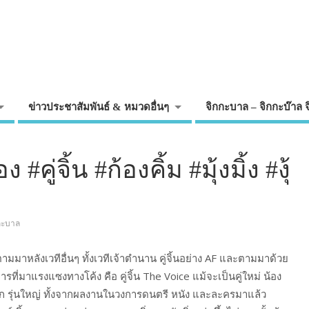
ข่าวประชาสัมพันธ์ & หมวดอื่นๆ
จิกกะบาล – จิกกะบ๊าล 
#คู่จิ้น #ก้องคิ้ม #มุ้งมิ้ง #งุ้
กกะบาล
นตามมาหลังเวทีอื่นๆ ทั้งเวทีเจ้าตำนาน คู่จิ้นอย่าง AF และตามมาด้วย
งวงการที่มาแรงแซงทางโค้ง คือ คู่จิ้น The Voice แม้จะเป็นคู่ใหม่ น้อง
รุ่นเล็ก รุ่นใหญ่ ทั้งจากผลงานในวงการดนตรี หนัง และละครมาแล้ว