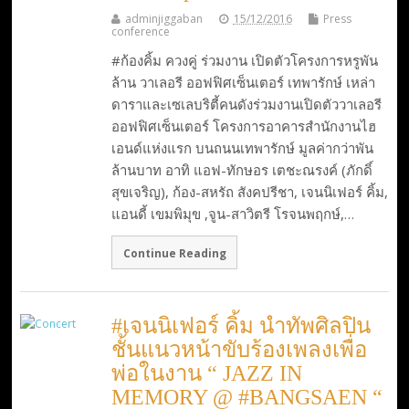
adminjiggaban
15/12/2016
Press
conference
#ก้องคิ้ม ควงคู่ ร่วมงาน เปิดตัวโครงการหรูพัน
ล้าน วาเลอรี ออฟฟิศเซ็นเตอร์ เทพารักษ์ เหล่า
ดาราและเซเลบริตี้คนดังร่วมงานเปิดตัววาเลอรี
ออฟฟิศเซ็นเตอร์ โครงการอาคารสำนักงานไฮ
เอนด์แห่งแรก บนถนนเทพารักษ์ มูลค่ากว่าพัน
ล้านบาท อาทิ แอฟ-ทักษอร เตชะณรงค์ (ภักดิ์
สุขเจริญ), ก้อง-สหรัถ สังคปรีชา, เจนนิเฟอร์ คิ้ม,
แอนดี้ เขมพิมุข ,จูน-สาวิตรี โรจนพฤกษ์,…
Continue Reading
#เจนนิเฟอร์ คิ้ม นำทัพศิลปิน
ชั้นแนวหน้าขับร้องเพลงเพื่อ
พ่อในงาน “ JAZZ IN
MEMORY @ #BANGSAEN “