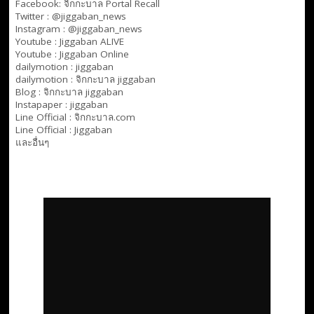
Facebook:
จิกกะบาล Portal Recall
Twitter : @jiggaban_news
Instagram : @jiggaban_news
Youtube :
Jiggaban ALIVE
Youtube :
Jiggaban Online
dailymotion :
jiggaban
dailymotion :
จิกกะบาล jiggaban
Blog :
จิกกะบาล jiggaban
Instapaper : jiggaban
Line Official :
จิกกะบาล.com
Line Official :
Jiggaban
และอื่นๆ