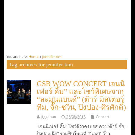
You are here:
Home
»
jennifer kim
Tag archives for jennifer kim
GSB WOW CONCERT เจนนิ
เฟอร์ คิ้ม” และโชว์พิเศษจาก
“ละมุนแบนด์” (ต้าร์-มิสเตอร์
ทีม, จั๊ก-ชวิน, ปิงปอง-ศิรศักดิ์)
jiggaban
26/08/2018
Concert
“เจนนิเฟอร์ คิ้ม” โชว์ดีว่าครบรส ควง “ต้าร์-จั๊ก-
ปิงปอง-นุ๊ก” ร่วมฟินในเวที “จีเอสบี ว๊าว