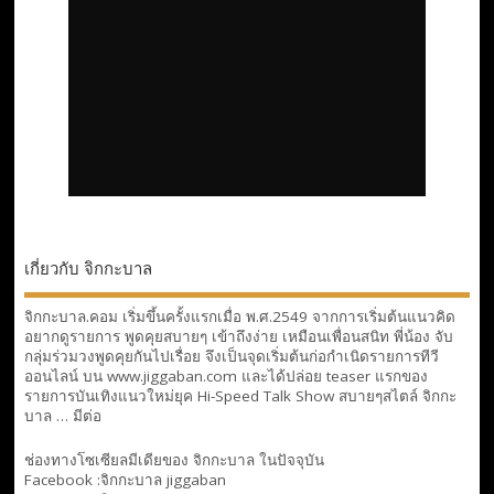
เกี่ยวกับ จิกกะบาล
จิกกะบาล.คอม เริ่มขึ้นครั้งแรกเมื่อ พ.ศ.2549 จากการเริ่มต้นแนวคิด
อยากดูรายการ พูดคุยสบายๆ เข้าถึงง่าย เหมือนเพื่อนสนิท พี่น้อง จับ
กลุ่มร่วมวงพูดคุยกันไปเรื่อย จึงเป็นจุดเริ่มต้นก่อกำเนิดรายการทีวี
ออนไลน์ บน www.jiggaban.com และได้ปล่อย teaser แรกของ
รายการบันเทิงแนวใหม่ยุค Hi-Speed Talk Show สบายๆสไตล์
จิกกะ
บาล … มีต่อ
ช่องทางโซเซียลมีเดียของ จิกกะบาล ในปัจจุบัน
Facebook :
จิกกะบาล jiggaban