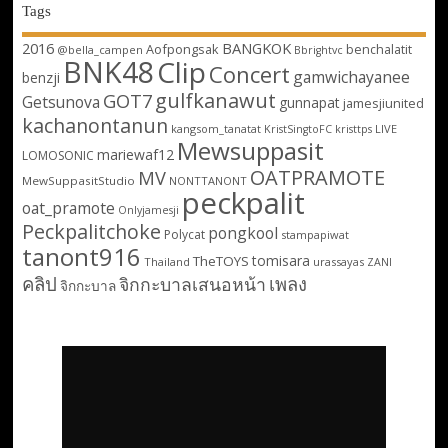
Tags
2016
BANGKOK
Aofpongsak
benchalatit
@bella_campen
Bbrightvc
BNK48
Clip
Concert
gamwichayanee
benzji
gulfkanawut
GOT7
Getsunova
gunnapat
jamesjiunited
kachanontanun
kangsom_tanatat
LIVE
KristSingtoFC
kristtps
Mewsuppasit
mariewaf12
LOMOSONIC
OATPRAMOTE
MV
MewSuppasitStudio
NONTTANONT
peckpalit
oat_pramote
Onlyjamesji
Peckpalitchoke
pongkool
Polycat
stampapiwat
tanont916
tomisara
TheTOYS
Thailand
urassayas
ZANI
คลิป
เพลง
จิกกะบาลเสนอหน้า
จิกกะบาล