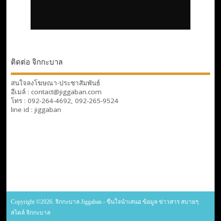
ติดต่อ จิกกะบาล
สนใจลงโฆษณา-ประชาสัมพันธ์
อีเมล์ : contact@jiggaban.com
โทร : 092-264-4692, 092-265-9524
line id : jiggaban
Copyright ©2026. จิกกะบาล Jiggaban - ขืนใจนำเสนอ ข้อมูล ข่าวสาร สบายๆ
สไตล์ จิกกะบาล