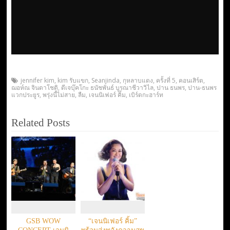
jennifer kim
,
kim รับแขก
,
Seanjinda
,
กุหลาบแดง
,
ครั้งที่ 5
,
คอนเสิร์ต
,
ฌอห์ณ จินดาโชติ
,
ดีเจบุ๊คโกะ ธนัชพันธ์ บูรณาชีวาวิไล
,
ปาน ธนพร
,
ปาน-ธนพร
แวกประยูร
,
พรุ่งนี้ไม่สาย
,
ลืม
,
เจนนิเฟอร์ คิ้ม
,
เบิร์ดกะฮาร์ท
Related Posts
GSB WOW
“เจนนิเฟอร์ คิ้ม”