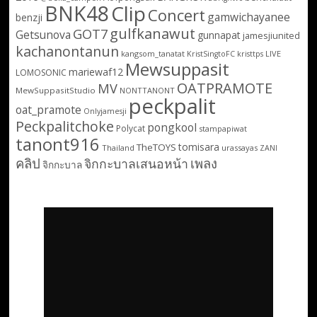
BNK48
Clip
Concert
gamwichayanee
benzji
gulfkanawut
GOT7
Getsunova
gunnapat
jamesjiunited
kachanontanun
kangsom_tanatat
LIVE
KristSingtoFC
kristtps
Mewsuppasit
mariewaf12
LOMOSONIC
OATPRAMOTE
MV
MewSuppasitStudio
NONTTANONT
peckpalit
oat_pramote
Onlyjamesji
Peckpalitchoke
pongkool
Polycat
stampapiwat
tanont916
tomisara
TheTOYS
Thailand
urassayas
ZANI
คลิป
เพลง
จิกกะบาลเสนอหน้า
จิกกะบาล