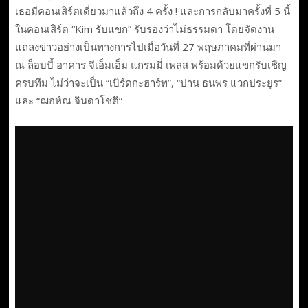
เธอมีคอนเสิร์ตเดี่ยวมาแล้วถึง 4 ครั้ง ! และการกลับมาครั้งที่ 5 นี้
ในคอนเสิร์ต “Kim รับแขก” รับรองว่าไม่ธรรมดา โดยจัดงาน
แถลงข่าวอย่างเป็นทางการไปเมื่อวันที่ 27 พฤษภาคมที่ผ่านมา
ณ ล็อบบี้ อาคาร จีเอ็มเอ็ม แกรมมี่ เพลส พร้อมด้วยแขกรับเชิญ
ครบทีม ไม่ว่าจะเป็น “เบิร์ดกะฮาร์ท”, “ปาน ธนพร แวกประยูร”
และ “ฌอห์ณ จินดาโชติ”