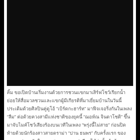
คิ้ม ขอเปิดบ้านเริ่มงานด้วยการชวนแขกมาเสิร์ฟโชว์เรียกน้ำ
ย่อยให้สื่อมวลชวนและแขกผู้มีเกียรติที่มาเยี่ยมบ้านในวันนี้
ประเดิมด้วยศิลปินคู่ดูโอ้ “เบิร์ดกะฮาร์ท” มาฟีจเจอริ่งกันในเพลง
“ลืม” ต่อด้วยควงสามีแห่งชาติของยุคนี้ “ฌอห์ณ จินดาโชติ” ขึ้น
มาจับไมค์โชว์เสียงร้องบนเวทีในเพลง “พรุ่งนี้ไม่สาย” ก่อนปิด
ท้ายด้วยนักร้องสาวสายดราม่า “ปาน ธนพร” กับครั้งแรก ของ