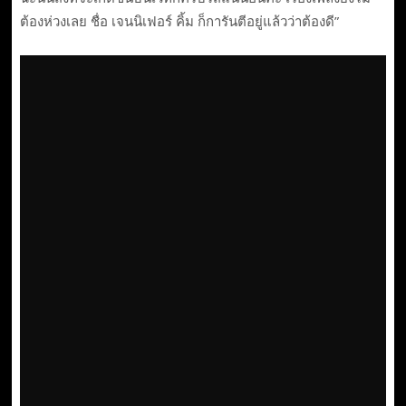
ต้องห่วงเลย ชื่อ เจนนิเฟอร์ คิ้ม ก็การันตีอยู่แล้วว่าต้องดี”