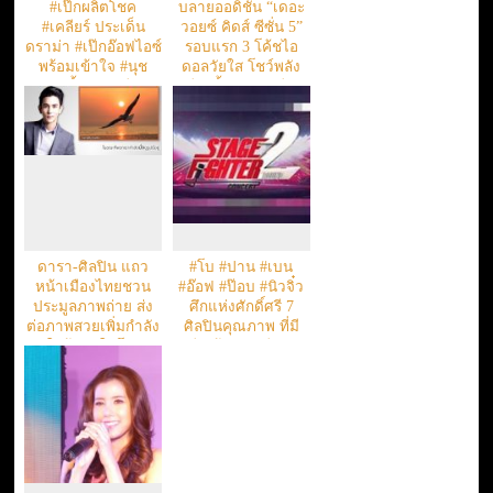
#เป๊กผลิตโชค
บลายออดิชั่น “เดอะ
#เคลียร์ ประเด็น
วอยซ์ คิดส์ ซีซั่น 5”
ดราม่า #เป๊กอ๊อฟไอซ์
รอบแรก 3 โค้ชไอ
พร้อมเข้าใจ #นุช
ดอลวัยใส โชว์พลัง
อย่างนี้สินะ #เมียรัก
เสียงขั้นเทพ!! เรียก
#เมียหลง
คะแนน
ดารา-ศิลปิน แถว
#โบ #ปาน #เบน
หน้าเมืองไทยชวน
#อ๊อฟ #ป๊อบ #นิวจิ๋ว
ประมูลภาพถ่าย ส่ง
ศึกแห่งศักดิ์ศรี 7
ต่อภาพสวยเพิ่มกำลัง
ศิลปินคุณภาพ ที่มี
ใจผู้ป่วยในโรง
เสียงร้องและฝีปาก
พยาบาล
เป็นอาวุธ STAGE
FIGHTER Round 2