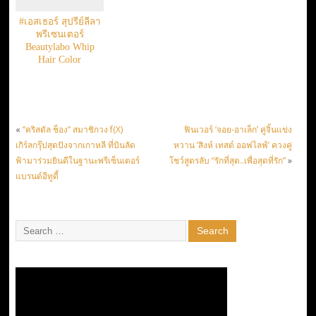
#เอสเธอร์ สุปรีย์ลีลา
พรีเซนเตอร์
Beautylabo Whip
Hair Color
«
“คริสตัล ช็อง” สมาชิกวง f(X)
ฟินเวอร์ ‘จอย-อาเล็ก’ คู่จิ้นแข่ง
เกิร์ลกรุ๊ปสุดปังจากเกาหลี ที่บินลัด
หวาน ‘สิงห์ เทสต์ ออฟไลฟ์’ ควงคู่
ฟ้ามาร่วมยินดีในฐานะพรีเซ็นเตอร์
โชว์สูตรลับ “รักที่สุด..เพื่อสุดที่รัก”
»
แบรนด์อีทูดี้