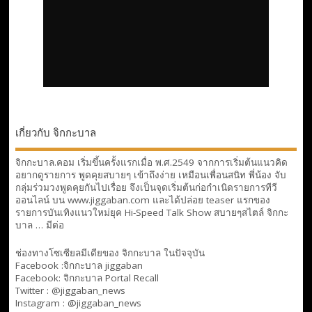
เกี่ยวกับ จิกกะบาล
จิกกะบาล.คอม เริ่มขึ้นครั้งแรกเมื่อ พ.ศ.2549 จากการเริ่มต้นแนวคิด
อยากดูรายการ พูดคุยสบายๆ เข้าถึงง่าย เหมือนเพื่อนสนิท พี่น้อง จับ
กลุ่มร่วมวงพูดคุยกันไปเรื่อย จึงเป็นจุดเริ่มต้นก่อกำเนิดรายการทีวี
ออนไลน์ บน www.jiggaban.com และได้ปล่อย teaser แรกของ
รายการบันเทิงแนวใหม่ยุค Hi-Speed Talk Show สบายๆสไตล์
จิกกะ
บาล … มีต่อ
ช่องทางโซเซียลมีเดียของ จิกกะบาล ในปัจจุบัน
Facebook :
จิกกะบาล jiggaban
Facebook:
จิกกะบาล Portal Recall
Twitter : @jiggaban_news
Instagram : @jiggaban_news