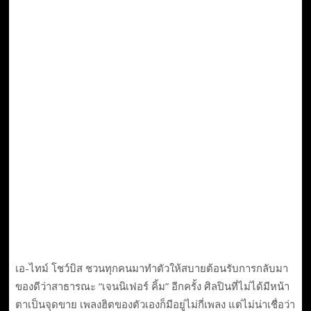
เอ-ไทม์ โชว์บิส ชวนทุกคนมาทำตัวให้สบายต้อนรับการกลับมา
ของดีว่าสาธารณะ “เจนนิเฟอร์ คิ้ม” อีกครั้ง ศิลปินที่ไม่ได้มีหน้า
ตาเป็นจุดขาย เพลงฮิตของตัวเองก็มีอยู่ไม่กี่เพลง แต่ไม่น่าเชื่อว่า