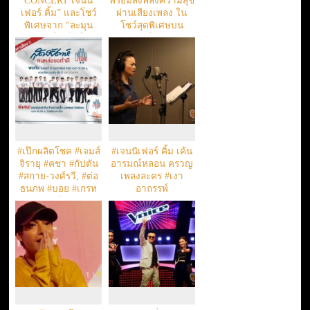
CONCERT เจนนิ
พร้อมส่งพลังความสุข
เฟอร์ คิ้ม” และโชว์
ผ่านเสียงเพลง ใน
พิเศษจาก “ละมุน
โชว์สุดพิเศษบน
แบนด์” (ต้าร์-
คอนเสิร์ต “GSB
มิสเตอร์ทีม, จั๊ก-ชวิน,
WOW CONCERT”
ปิงปอง-ศิรศักดิ์)
#เป๊กผลิตโชค #เจมส์
#เจนนิเฟอร์ คิ้ม เค้น
จิรายุ #คชา #กัปตัน
อารมณ์หลอน ครวญ
#สกาย-วงศ์รวี, #ต่อ
เพลงละคร #เงา
ธนภพ #บอย #เกรท
อาถรรพ์
สุดสัปดาห์ #คนหล่อ
ขอทำดี ปี11