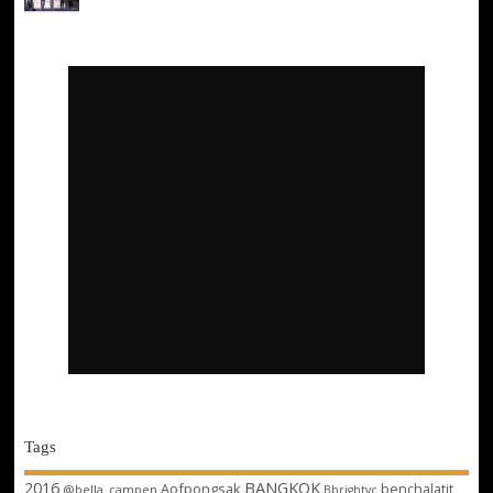
Tags
2016
BANGKOK
Aofpongsak
benchalatit
@bella_campen
Bbrightvc