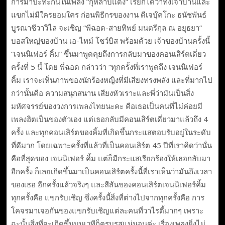
การมาปะทะกันในเพลง “กุหลาบแดง” เรียกได้ว่าทั้งเจ้าบ้านและ
แขกไม่มีใครยอมใคร ก่อนพิธีกรของงาน ดีเจบุ๊คโกะ ธนัชพันธ์
บูรณาชีวาวิไล จะเชิญ “พีฉอด-สายทิพย์ มนตรีกุล ณ อยุธยา”
บอสใหญ่ของบ้าน เอ-ไทม์ โชว์บิส พร้อมด้วย เจ้าของบ้านครั้งนี้
“เจนนิเฟอร์ คิ้ม” ขึ้นมาพูดคุยถึงการกลับมาของคอนเสิร์ตเดี่ยว
ครั้งที่ 5 นี้ โดย พี่ฉอด กล่าวว่า “ทุกครั้งที่เราพูดถึง เจนนิเฟอร์
คิ้ม เราจะเห็นภาพของนักร้องหญิงที่มีเสียงทรงพลัง และที่มากไป
กว่านั้นคือ ความสนุกสนาน เสียงหัวเราะและพี่ว่ามันเป็นสิ่ง
มหัศจรรย์ของวงการเพลงไทยนะคะ คือเธอเป็นคนที่ไม่ค่อยมี
เพลงฮิตเป็นของตัวเอง แต่เธอกลับมีคอนเสิร์ตเดี่ยวมาแล้วถึง 4
ครั้ง และทุกคอนเสิร์ตของคิ้มที่เกิดขึ้นกระแสตอบรับอยู่ในระดับ
ที่ดีมาก โดยเฉพาะครั้งที่แล้วที่เป็นคอนเสิร์ต 45 ปีที่เราคิดว่านั่น
คือที่สุดของ เจนนิเฟอร์ คิ้ม แต่ก็มีกระแสเรียกร้องให้เธอกลับมา
อีกครั้ง ก็เลยเกิดขึ้นมาเป็นคอนเสิร์ตครั้งนี้ที่เราเห็นว่ามันถึงเวลา
ของเธอ อีกครั้งแล้วจริงๆ และสีสันของคอนเสิร์ตเจนนิเฟอร์คิ้ม
ทุกครั้งคือ แขกรับเชิญ ซึ่งครั้งนี้สิ่งที่ต่างไปจากทุกครั้งคือ การ
โคจรมาเจอกันของแขกรับเชิญแต่ละคนที่วาไรตี้มากๆ เพราะ
ฉะนั้นสิ่งที่จะเกิดขึ้นบนเวทีก็ครบรสแน่นอนค่ะ เรื่องเพลงยิ่งไม่