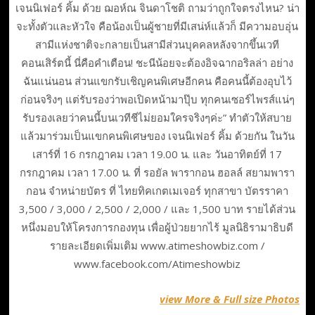
เจนนิเฟอร์ คิ้ม ด้วย ฌอห์ณ จินดาโชติ ถามว่าถูกใจตรงไหน? น่า
จะทั้งตัวและหัวใจ คือน้องเป็นผู้ชายที่มีเสน่ห์แล้วก็ มีความอบอุ่น
สามีแห่งชาติจะกลายเป็นสามีส่วนบุคคลหลังจากขึ้นเวที
คอนเสิร์ตนี้ นี่คือคำเตือน! ชะนีน้อยจะต้องอิจฉากอริลล่า อย่าง
ฉันแน่นอน ส่วนแขกรับเชิญคนพิเศษอีกคน คือคนนี้ต้องอุบไว้
ก่อนจริงๆ แต่รับรองว่าพอเปิดหน้ามาปุ๊บ ทุกคนเซอร์ไพรส์แน่ๆ
รับรองเลยว่าคนนี้บนเวทีชีไม่ยอมใครจริงๆค่ะ” ทำตัวให้สบาย
แล้วมาร่วมเป็นแขกคนพิเศษของ เจนนิเฟอร์ คิ้ม ด้วยกัน ในวัน
เสาร์ที่ 16 กรกฎาคม เวลา 19.00 น. และ วันอาทิตย์ที่ 17
กรกฎาคม เวลา 17.00 น. ที่ รอยัล พารากอน ฮอลล์ สยามพารา
กอน จำหน่ายบัตร ที่ ไทยทิคเกตเมเจอร์ ทุกสาขา บัตรราคา
3,500 / 3,000 / 2,500 / 2,000 / และ 1,500 บาท รายได้ส่วน
หนึ่งมอบให้โครงการกองทุน เพื่อผู้ป่วยยากไร้ มูลนิธิรามาธิบดี
รายละเอียดเพิ่มเติม www.atimeshowbiz.com /
www.facebook.com/Atimeshowbiz
view More & Full size Photos