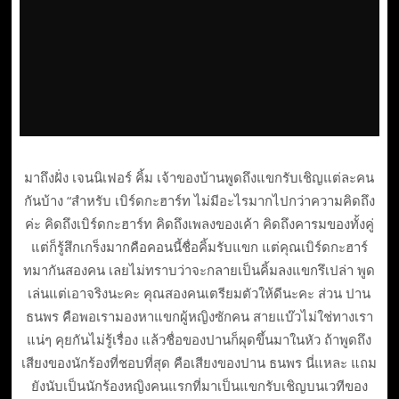
มาถึงฝั่ง เจนนิเฟอร์ คิ้ม เจ้าของบ้านพูดถึงแขกรับเชิญแต่ละคน
กันบ้าง “สำหรับ เบิร์ดกะฮาร์ท ไม่มีอะไรมากไปกว่าความคิดถึง
ค่ะ คิดถึงเบิร์ดกะฮาร์ท คิดถึงเพลงของเค้า คิดถึงคารมของทั้งคู่
แต่ก็รู้สึกเกร็งมากคือคอนนี้ชื่อคิ้มรับแขก แต่คุณเบิร์ดกะฮาร์
ทมากันสองคน เลยไม่ทราบว่าจะกลายเป็นคิ้มลงแขกรึเปล่า พูด
เล่นแต่เอาจริงนะคะ คุณสองคนเตรียมตัวให้ดีนะคะ ส่วน ปาน
ธนพร คือพอเรามองหาแขกผู้หญิงซักคน สายแบ๊วไม่ใช่ทางเรา
แน่ๆ คุยกันไม่รู้เรื่อง แล้วชื่อของปานก็ผุดขึ้นมาในหัว ถ้าพูดถึง
เสียงของนักร้องที่ชอบที่สุด คือเสียงของปาน ธนพร นี่แหละ แถม
ยังนับเป็นนักร้องหญิงคนแรกที่มาเป็นแขกรับเชิญบนเวทีของ