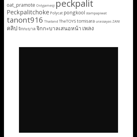
peckpalit
oat_pramote
Onlyjamesji
Peckpalitchoke
pongkool
Polycat
stampapiwat
tanont916
tomisara
TheTOYS
Thailand
urassayas
ZANI
คลิป
เพลง
จิกกะบาลเสนอหน้า
จิกกะบาล