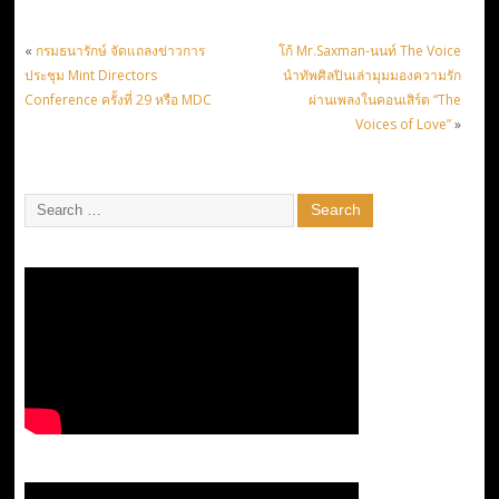
เวลานี้
«
กรมธนารักษ์ จัดแถลงข่าวการ
โก้ Mr.Saxman-นนท์ The Voice
ประชุม Mint Directors
นำทัพศิลปินเล่ามุมมองความรัก
Conference ครั้งที่ 29 หรือ MDC
ผ่านเพลงในคอนเสิร์ต “The
Voices of Love”
»