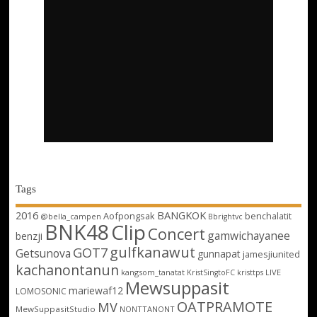
Tags
2016
BANGKOK
Aofpongsak
benchalatit
@bella_campen
Bbrightvc
BNK48
Clip
Concert
gamwichayanee
benzji
gulfkanawut
GOT7
Getsunova
gunnapat
jamesjiunited
kachanontanun
kangsom_tanatat
LIVE
KristSingtoFC
kristtps
Mewsuppasit
mariewaf12
LOMOSONIC
OATPRAMOTE
MV
MewSuppasitStudio
NONTTANONT