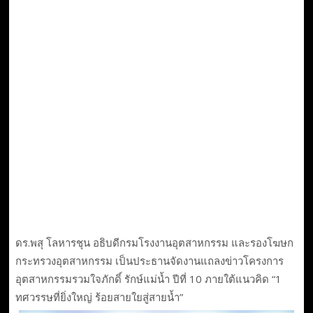
ดร.พสุ โลหารชุน อธิบดีกรมโรงงานอุตสาหกรรม และรองโฆษก
กระทรวงอุตสาหกรรม เป็นประธานจัดงานแถลงข่าวโครงการ
อุตสาหกรรมรวมใจภักดิ์ รักษ์แม่น้ำ ปีที่ 10 ภายใต้แนวคิด “1
ทศวรรษที่ยิ่งใหญ่ ร้อยสายใยสู่สายน้ำ”