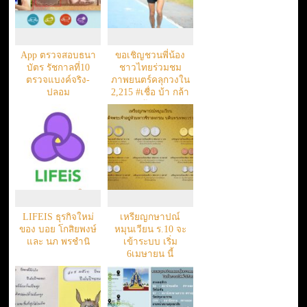
App ตรวจสอบธนา
ขอเชิญชวนพี่น้อง
บัตร รัชกาลที่10
ชาวไทยร่วมชม
ตรวจแบงค์จริง-
ภาพยนตร์คลุกวงใน
ปลอม
2,215 #เชื่อ บ้า กล้า
ก้าว
LIFEIS ธุรกิจใหม่
เหรียญกษาปณ์
ของ บอย โกสิยพงษ์
หมุนเวียน ร.10 จะ
และ นภ พรชำนิ
เข้าระบบ เริ่ม
6เมษายน นี้