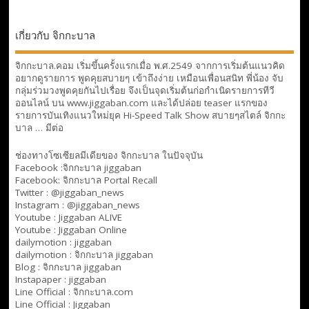
เกี่ยวกับ จิกกะบาล
จิกกะบาล.คอม เริ่มขึ้นครั้งแรกเมื่อ พ.ศ.2549 จากการเริ่มต้นแนวคิด
อยากดูรายการ พูดคุยสบายๆ เข้าถึงง่าย เหมือนเพื่อนสนิท พี่น้อง จับ
กลุ่มร่วมวงพูดคุยกันไปเรื่อย จึงเป็นจุดเริ่มต้นก่อกำเนิดรายการทีวี
ออนไลน์ บน www.jiggaban.com และได้ปล่อย teaser แรกของ
รายการบันเทิงแนวใหม่ยุค Hi-Speed Talk Show สบายๆสไตล์
จิกกะ
บาล … มีต่อ
ช่องทางโซเซียลมีเดียของ จิกกะบาล ในปัจจุบัน
Facebook :
จิกกะบาล jiggaban
Facebook:
จิกกะบาล Portal Recall
Twitter : @jiggaban_news
Instagram : @jiggaban_news
Youtube :
Jiggaban ALIVE
Youtube :
Jiggaban Online
dailymotion :
jiggaban
dailymotion :
จิกกะบาล jiggaban
Blog :
จิกกะบาล jiggaban
Instapaper : jiggaban
Line Official :
จิกกะบาล.com
Line Official :
Jiggaban