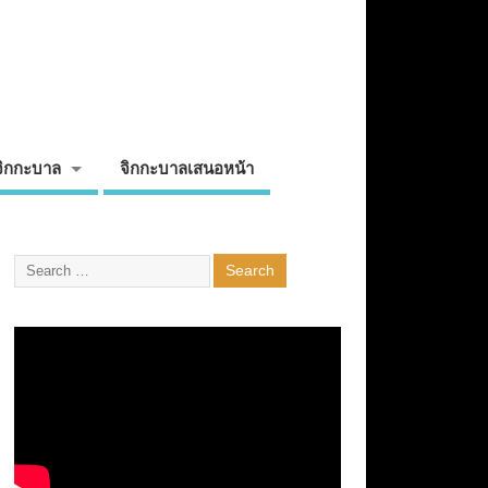
จิกกะบาล
จิกกะบาลเสนอหน้า