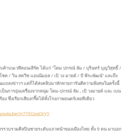
าบนเวทีคอนเสิร์ต ได้แก่ “โดม ปกรณ์ ลัม / บุรินทร์ บุญวิสุทธิ์ /
โชค / วิน สควีซ แอนนิมอล / เป้ วง มายด์ / บี พีระพัฒน์” และถึง
นงานแถลงข่าวฯ แต่ก็ได้ส่งคลิปมาทักทายการันตีความพิเศษในครั้งนี้
เป็นการอุ่นเครื่องจากหนุ่ม โดม-ปกรณ์ ลัม , เป้ วงมายด์ และ เบน
ง ซึ่งเรียกเสียงกรี๊ดได้ทั้งโรงภาพยนตร์เลยทีเดียว
//youtu.be/H7TECpqQrYY
็นการรวบรวมศิลปินชายระดับแถวหน้าของเมืองไทย ทั้ง 9 คน มาบอก