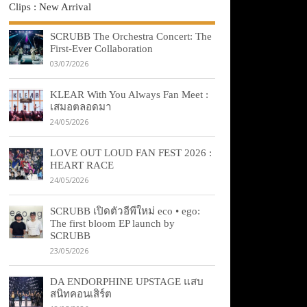
Clips : New Arrival
SCRUBB The Orchestra Concert: The
First-Ever Collaboration
03/07/2026
KLEAR With You Always Fan Meet :
เสมอตลอดมา
24/05/2026
LOVE OUT LOUD FAN FEST 2026 :
HEART RACE
24/05/2026
SCRUBB เปิดตัวอีพีใหม่ eco • ego:
The first bloom EP launch by
SCRUBB
23/05/2026
DA ENDORPHINE UPSTAGE แสบ
สนิทคอนเสิร์ต