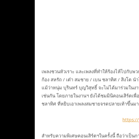
เพลงชวนหัวเราะ และเพลงที่ทำให้ร้องไห้ไปกับพวกเค้
ก้อง สหรัถ / เต๋า สมชาย / เบน ชลาทิศ / สิงโต นำ
แม้ว่าหนุ่ม บุรินทร์ บุญวิสุทธิ์ จะไม่ได้มาร่วมใ
เช่นกัน โดยภายในงานฯ ยังได้ชมมินิคอนเสิร์ตเพื่อ
ชลาทิศ ที่หยิบเอาเพลงสมชายจรดปลายเท้าขึ้นมาร้อ
https:
สำหรับความพิเศษคอนเสิร์ตฯในครั้งนี้ ถือว่าเป