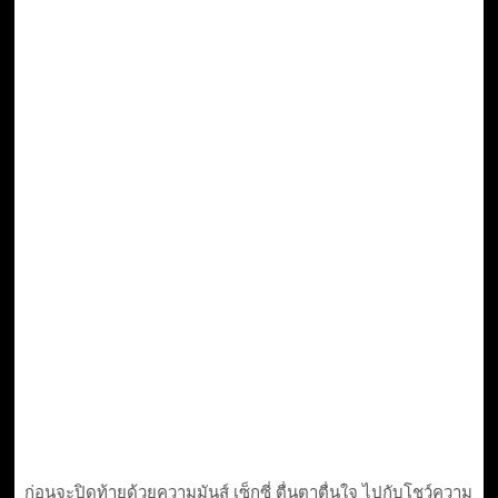
ก่อนจะปิดท้ายด้วยความมันส์ เซ็กซี่ ตื่นตาตื่นใจ ไปกับโชว์ความ