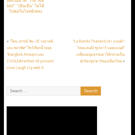
อัดแน่นเวที “The Star
Idol” “เอินเอิน” ไม่ได้
ไปต่อในโจทย์เพลง
ร้องคู่ศิลปิน
«
“โดม ปกรณ์ ลัม- เป้ วงมายด์-
“La Banda Thailand (ลา แบนด้า
เบน ชลาทิศ” โชว์เรียกน้ำย่อย
ไทยแลนด์) ซุป’ตาร์ บอยแบนด์”
“Bangkok Airways และ
เปลี่ยนหนุ่มธรรมดาให้กลายเป็น
COOLfahrenheit 93 present
นักร้องซุป’ตาร์ของเมืองไทย
»
Love Laugh Cry with 9