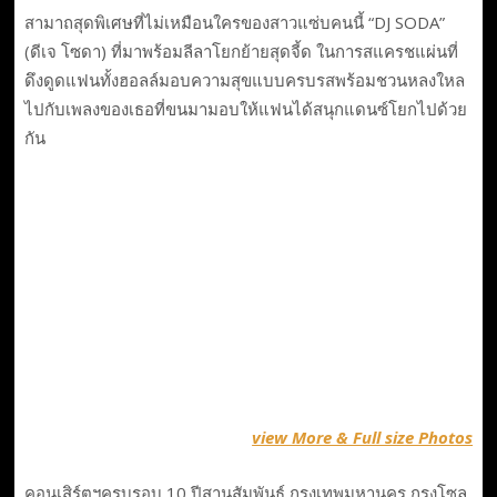
สามาถสุดพิเศษที่ไม่เหมือนใครของสาวแซ่บคนนี้ “DJ SODA”
(ดีเจ โซดา) ที่มาพร้อมลีลาโยกย้ายสุดจี้ด ในการสแครชแผ่นที่
ดึงดูดแฟนทั้งฮอลล์มอบความสุขแบบครบรสพร้อมชวนหลงใหล
ไปกับเพลงของเธอที่ขนมามอบให้แฟนได้สนุกแดนซ์โยกไปด้วย
กัน
view More & Full size Photos
คอนเสิร์ตฯครบรอบ 10 ปีสานสัมพันธ์ กรุงเทพมหานคร กรุงโซล