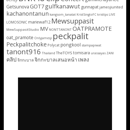
gulfkanawut
GOT7
Getsunova
gunnapat
jamesjiunited
kachanontanun
kangsom_tanatat
LIVE
KristSingtoFC
kristtps
Mewsuppasit
mariewaf12
LOMOSONIC
OATPRAMOTE
MV
MewSuppasitStudio
NONTTANONT
peckpalit
oat_pramote
Onlyjamesji
Peckpalitchoke
pongkool
Polycat
stampapiwat
tanont916
tomisara
TheTOYS
Thailand
urassayas
ZANI
คลิป
เพลง
จิกกะบาลเสนอหน้า
จิกกะบาล