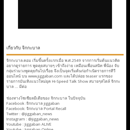
เกี่ยวกับ จิกกะบาล
จิกกะบาล.คอม เริ่มขึ้นครั้งแรกเมื่อ พ.ศ.2549 จากการเริ่มต้นแนวคิด
อยากดูรายการ พูดคุยสบายๆ เข้าถึงง่าย เหมือนเพื่อนสนิท พี่น้อง จับ
กลุ่มร่วมวงพูดคุยกันไปเรื่อย จึงเป็นจุดเริ่มต้นก่อกำเนิดรายการทีวี
ออนไลน์ บน www.jiggaban.com และได้ปล่อย teaser แรกของ
รายการบันเทิงแนวใหม่ยุค Hi-Speed Talk Show สบายๆสไตล์
จิกกะ
บาล … มีต่อ
ช่องทางโซเซียลมีเดียของ จิกกะบาล ในปัจจุบัน
Facebook :
จิกกะบาล jiggaban
Facebook:
จิกกะบาล Portal Recall
Twitter : @jiggaban_news
Instagram : @jiggaban_news
Youtube :
Jiggaban ALIVE
Youtube :
Jiggaban Online