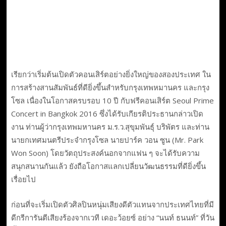
เรียกว่าเริ่มต้นเปิดตัวคอนเสิร์ตอย่างยิ่งใหญ่ของสองประเทศ ใน
การสร้างสานสัมพันธ์ที่ดียิ่งขึ้นสำหรับกรุงเทพหมานคร และกรุง
โซล เนื่องในโอกาสครบรอบ 10 ปี กับฟรีคอนเสิร์ต Seoul Prime
Concert in Bangkok 2016 ซึ่งได้รับเกียรติประธานกล่าวเปิด
งาน ท่านผู้ว่ากรุงเทพมหานคร ม.ร.ว.สุขุมพันธุ์ บริพัตร และท่าน
นายกเทศมนตรีประจำกรุงโซล นายปาร์ค วอน ซูน (Mr. Park
Won Soon) โดยวัตถุประสงค์นอกจากแฟน ๆ จะได้รับความ
สนุกสนานกันแล้ว ยังถือโอกาสแลกเปลี่ยนวัฒนธรรมที่ดียิ่งขึ้น
เรื่อยไป
ก่อนที่จะเริ่มเปิดตัวศิลปินหนุ่มเสียงดีตัวแทนจากประเทศไทยที่มี
ดีกรีการันตีเสียงร้องจากเวที เดอะว้อยซ์ อย่าง “นนท์ ธนนท์” ที่วัน