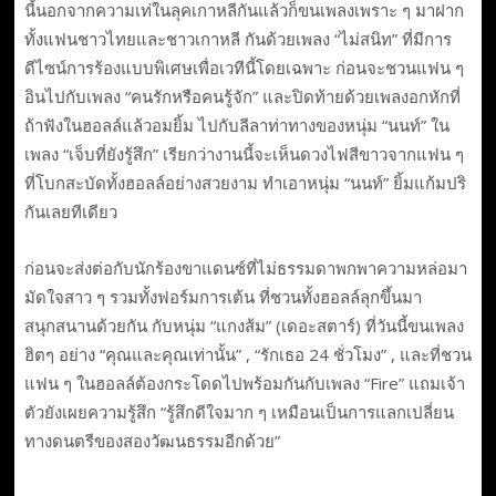
นี้นอกจากความเท่ในลุคเกาหลีกันแล้วก็ขนเพลงเพราะ ๆ มาฝาก
ทั้งแฟนชาวไทยและชาวเกาหลี กันด้วยเพลง “ไม่สนิท” ที่มีการ
ดีไซน์การร้องแบบพิเศษเพื่อเวทีนี้โดยเฉพาะ ก่อนจะชวนแฟน ๆ
อินไปกับเพลง “คนรักหรือคนรู้จัก” และปิดท้ายด้วยเพลงอกหักที่
ถ้าฟังในฮอลล์แล้วอมยิ้ม ไปกับลีลาท่าทางของหนุ่ม “นนท์” ใน
เพลง “เจ็บที่ยังรู้สึก” เรียกว่างานนี้จะเห็นดวงไฟสีขาวจากแฟน ๆ
ที่โบกสะบัดทั้งฮอลล์อย่างสวยงาม ทำเอาหนุ่ม “นนท์” ยิ้มแก้มปริ
กันเลยทีเดียว
ก่อนจะส่งต่อกับนักร้องขาแดนซ์ที่ไม่ธรรมดาพกพาความหล่อมา
มัดใจสาว ๆ รวมทั้งฟอร์มการเต้น ที่ชวนทั้งฮอลล์ลุกขึ้นมา
สนุกสนานด้วยกัน กับหนุ่ม “แกงส้ม” (เดอะสตาร์) ที่วันนี้ขนเพลง
ฮิตๆ อย่าง “คุณและคุณเท่านั้น” , “รักเธอ 24 ชั่วโมง” , และที่ชวน
แฟน ๆ ในฮอลล์ต้องกระโดดไปพร้อมกันกับเพลง “Fire” แถมเจ้า
ตัวยังเผยความรู้สึก “รู้สึกดีใจมาก ๆ เหมือนเป็นการแลกเปลี่ยน
ทางดนตรีของสองวัฒนธรรมอีกด้วย”