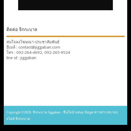
ติดต่อ จิกกะบาล
สนใจลงโฆษณา-ประชาสัมพันธ์
อีเมล์ : contact@jiggaban.com
โทร : 092-264-4692, 092-265-9524
line id : jiggaban
Copyright ©2026. จิกกะบาล Jiggaban - ขืนใจนำเสนอ ข้อมูล ข่าวสาร สบายๆ
สไตล์ จิกกะบาล