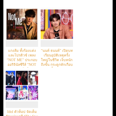
แกงส้ม ทั้งร้องแต่ง
“นนท์ ธนนท์” เปิดบท
และโปรดิวซ์ เพลง
เรียนอุบัติเหตุครั้ง
“NOT ME” ประกอบ
ใหญ่ในชีวิต เจ็บหนัก
ออริจินัลซีรีส์ “NOT
ถึงขั้น กระดูกหักเกือบ
ME เขา…ไม่ใช่ผม”
ทั้งตัว!!!
Idol ตัวท็อป จัดเต็ม