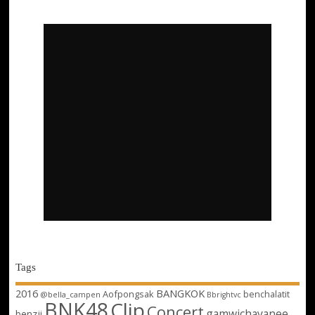
Tags
2016
BANGKOK
Aofpongsak
benchalatit
@bella_campen
Bbrightvc
BNK48
Clip
Concert
gamwichayanee
benzji