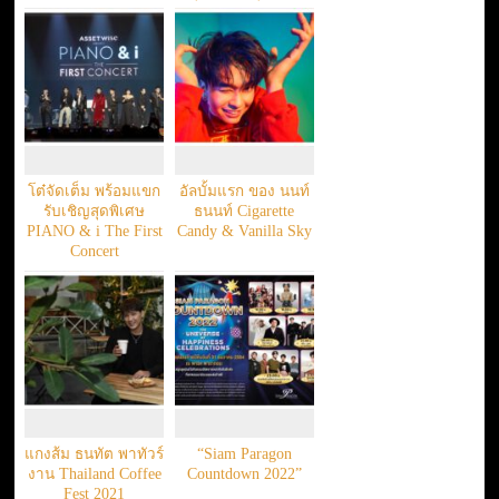
เพียง 9 นาที SOLD
OUT! อย่างรวดเร็ว
โต๋จัดเต็ม พร้อมแขก
อัลบั้มแรก ของ นนท์
รับเชิญสุดพิเศษ
ธนนท์ Cigarette
PIANO & i The First
Candy & Vanilla Sky
Concert
แกงส้ม ธนทัต พาทัวร์
“Siam Paragon
งาน Thailand Coffee
Countdown 2022”
Fest 2021