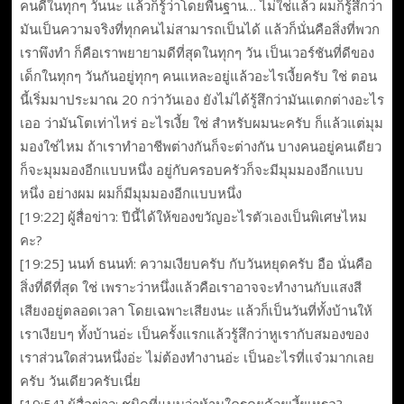
คนดีในทุกๆ วันนะ แล้วก็รู้ว่าโดยพื้นฐาน… ไม่ใช่แล้ว ผมก็รู้สึกว่า
มันเป็นความจริงที่ทุกคนไม่สามารถเป็นได้ แล้วก็นั่นคือสิ่งที่พวก
เราพึงทำ ก็คือเราพยายามดีที่สุดในทุกๆ วัน เป็นเวอร์ชันที่ดีของ
เด็กในทุกๆ วันกันอยู่ทุกๆ คนแหละอยู่แล้วอะไรเงี้ยครับ ใช่ ตอน
นี้เริ่มมาประมาณ 20 กว่าวันเอง ยังไม่ได้รู้สึกว่ามันแตกต่างอะไร
เออ ว่ามันโตเท่าไหร่ อะไรเงี้ย ใช่ สำหรับผมนะครับ ก็แล้วแต่มุม
มองใช่ไหม ถ้าเราทำอาชีพต่างกันก็จะต่างกัน บางคนอยู่คนเดียว
ก็จะมุมมองอีกแบบหนึ่ง อยู่กับครอบครัวก็จะมีมุมมองอีกแบบ
หนึ่ง อย่างผม ผมก็มีมุมมองอีกแบบหนึ่ง
[19:22] ผู้สื่อข่าว: ปีนี้ได้ให้ของขวัญอะไรตัวเองเป็นพิเศษไหม
คะ?
[19:25] นนท์ ธนนท์: ความเงียบครับ กับวันหยุดครับ อือ นั่นคือ
สิ่งที่ดีที่สุด ใช่ เพราะว่าหนึ่งแล้วคือเราอาจจะทำงานกับแสงสี
เสียงอยู่ตลอดเวลา โดยเฉพาะเสียงนะ แล้วก็เป็นวันที่ทั้งบ้านให้
เราเงียบๆ ทั้งบ้านอ่ะ เป็นครั้งแรกแล้วรู้สึกว่าหูเรากับสมองของ
เราส่วนใดส่วนหนึ่งอ่ะ ไม่ต้องทำงานอ่ะ เป็นอะไรที่แจ๋วมากเลย
ครับ วันเดียวครับเนี่ย