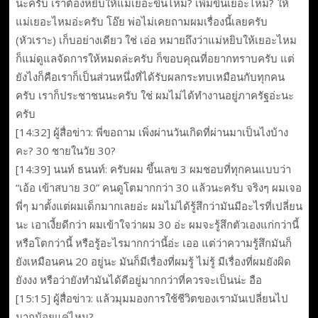
น่ะครับ เราต้องหยิบให้แม่เยอะขึ้นไหม? เพิ่มขึ้นเยอะไหม? ให้
แม่เยอะไหมอ่ะครับ โอ๊ย พ่อไม่เคยถามผมเรื่องนี้เลยครับ
(หัวเราะ) เก็บอย่างเดียว ใช่ เอ่อ หมายถึงว่าแม่หยิบให้เยอะไหม
ก็แม่ดูแลจัดการให้หมดล่ะครับ ก็ขอบคุณที่อยากทราบครับ แต่
ยังไงก็คือเราก็เป็นส่วนหนึ่งที่ได้รับผลกระทบเหมือนกับทุกคน
ครับ เราก็ประชาชนนะครับ ใช่ ผมไม่ได้ทำงานอยู่ภาครัฐอ่ะนะ
ครับ
[14:32] ผู้สื่อข่าว: พี่ขอถาม เพิ่งผ่านวันเกิดที่ผ่านมาเป็นไงบ้าง
คะ? 30 ชายในวัย 30?
[14:39] นนท์ ธนนท์: ครับผม ขึ้นเลข 3 ผมชอบที่ทุกคนแบบว่า
“เอ้อ เข้าสบาย 30” คนดูโตมากกว่า 30 แล้วนะครับ จริงๆ ผมเจอ
พี่ๆ มาตั้งแต่ผมเด็กมากเลยอ่ะ ผมไม่ได้รู้สึกว่ามันมีอะไรที่เปลี่ยน
นะ เอาเงี้ยดีกว่า ผมเข้าใจว่าผม 30 อ่ะ ผมจะรู้สึกตัวเองแก่กว่านี้
หรือโตกว่านี้ หรือรู้อะไรมากกว่านี้อ่ะ เออ แต่ว่าความรู้สึกมันก็
ยังเหมือนคน 20 อยู่นะ มันก็มีเรื่องที่ผมรู้ ไม่รู้ มีเรื่องที่ผมยังผิด
ยังงง หรือว่ายังทำมันได้ดีอยู่มากกว่าที่ควรจะเป็นน่ะ อือ
[15:15] ผู้สื่อข่าว: แล้วมุมมองการใช้ชีวิตของเรามันเปลี่ยนไป
มากน้อยแค่ไหน?