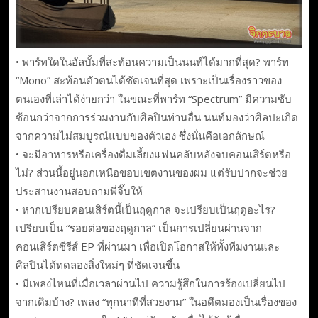
• พาร์ทใดในอัลบั้มที่สะท้อนความเป็นนนท์ได้มากที่สุด? พาร์ท
“Mono” สะท้อนตัวตนได้ชัดเจนที่สุด เพราะเป็นเรื่องราวของ
ตนเองที่เล่าได้ง่ายกว่า ในขณะที่พาร์ท “Spectrum” มีความซับ
ซ้อนกว่าจากการร่วมงานกับศิลปินท่านอื่น นนท์มองว่าศิลปะเกิด
จากความไม่สมบูรณ์แบบของตัวเอง ซึ่งนั่นคือเอกลักษณ์
• จะมีอาหารหรือเครื่องดื่มเลี้ยงแฟนคลับหลังจบคอนเสิร์ตหรือ
ไม่? ส่วนนี้อยู่นอกเหนือขอบเขตงานของผม แต่รับปากจะช่วย
ประสานงานสอบถามพี่จิ๊บให้
• หากเปรียบคอนเสิร์ตนี้เป็นฤดูกาล จะเปรียบเป็นฤดูอะไร?
เปรียบเป็น “รอยต่อของฤดูกาล” เป็นการเปลี่ยนผ่านจาก
คอนเสิร์ตซีรีส์ EP ที่ผ่านมา เพื่อเปิดโอกาสให้ทั้งทีมงานและ
ศิลปินได้ทดลองสิ่งใหม่ๆ ที่ชัดเจนขึ้น
• มีเพลงไหนที่เมื่อเวลาผ่านไป ความรู้สึกในการร้องเปลี่ยนไป
จากเดิมบ้าง? เพลง “ทุกนาทีที่สวยงาม” ในอดีตมองเป็นเรื่องของ