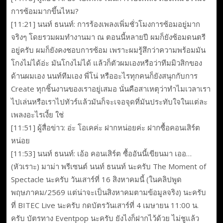
การซ้อมมากขึ้นไหม?
[11:21] นนท์ ธนนท์: การร้องเพลงเพิ่มชั่วโมงการซ้อมอยู่มาก
จริงๆ โดยรวมผมทำงานมา ณ ตอนนี้หลายปี ผมก็ยังซ้อมดนตรี
อยู่ครับ ผมก็ยังคงชอบการซ้อม เพราะผมรู้สึกว่าความพร้อมมัน
โกงไม่ได้อ่ะ มันโกงไม่ได้ แล้วก็ตัวผมเองหรือว่าทีมมิวสิกของ
ด้านผมเอง นนท์ทีมเอง พี่โน่ หรืออะไรทุกคนก็ยังสนุกกับการ
Create ทุกชิ้นงานของเราอยู่เสมอ นั่นคือสาเหตุว่าทำไมเวลาเรา
ไปเล่นหรือเราไปทัวร์แล้วมันก็จะเจอจุดที่มันประทับใจในแต่ละ
เพลงอะไรเงี้ย ใช่
[11:51] ผู้สื่อข่าว: อ่ะ โอเคค่ะ ฝากหน่อยค่ะ ฝากซื้อคอนเสิร์ต
หน่อย
[11:53] นนท์ ธนนท์: เอ้อ คอนเสิร์ต ซื้ออันนี้เขียนมา เออ…
(หัวเราะ) มาม่า พรีเซนต์ นนท์ ธนนท์ นะครับ The Moment of
Spectacle นะครับ วันเสาร์ที่ 16 สิงหาคมนี้ (ในคลิปพูด
พฤษภาคม/2569 แต่น่าจะเป็นสิงหาคมตามข้อมูลจริง) นะครับ
ที่ BITEC Live นะครับ กดบัตรวันเสาร์ที่ 4 เมษายน 11:00 น.
ครับ บัตรทาง Eventpop นะครับ ยังไงก็ฝากไว้ด้วย ไม่ชูแล้ว