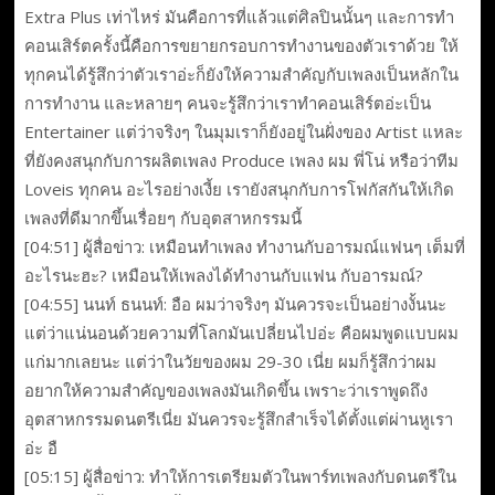
Extra Plus เท่าไหร่ มันคือการที่แล้วแต่ศิลปินนั้นๆ และการทำ
คอนเสิร์ตครั้งนี้คือการขยายกรอบการทำงานของตัวเราด้วย ให้
ทุกคนได้รู้สึกว่าตัวเราอ่ะก็ยังให้ความสำคัญกับเพลงเป็นหลักใน
การทำงาน และหลายๆ คนจะรู้สึกว่าเราทำคอนเสิร์ตอ่ะเป็น
Entertainer แต่ว่าจริงๆ ในมุมเราก็ยังอยู่ในฝั่งของ Artist แหละ
ที่ยังคงสนุกกับการผลิตเพลง Produce เพลง ผม พี่โน่ หรือว่าทีม
Loveis ทุกคน อะไรอย่างเงี้ย เรายังสนุกกับการโฟกัสกันให้เกิด
เพลงที่ดีมากขึ้นเรื่อยๆ กับอุตสาหกรรมนี้
[04:51] ผู้สื่อข่าว: เหมือนทำเพลง ทำงานกับอารมณ์แฟนๆ เต็มที่
อะไรนะฮะ? เหมือนให้เพลงได้ทำงานกับแฟน กับอารมณ์?
[04:55] นนท์ ธนนท์: อือ ผมว่าจริงๆ มันควรจะเป็นอย่างงั้นนะ
แต่ว่าแน่นอนด้วยความที่โลกมันเปลี่ยนไปอ่ะ คือผมพูดแบบผม
แก่มากเลยนะ แต่ว่าในวัยของผม 29-30 เนี่ย ผมก็รู้สึกว่าผม
อยากให้ความสำคัญของเพลงมันเกิดขึ้น เพราะว่าเราพูดถึง
อุตสาหกรรมดนตรีเนี่ย มันควรจะรู้สึกสำเร็จได้ตั้งแต่ผ่านหูเรา
อ่ะ อื
[05:15] ผู้สื่อข่าว: ทำให้การเตรียมตัวในพาร์ทเพลงกับดนตรีใน