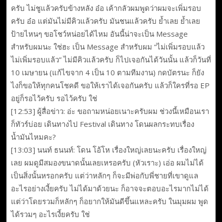
ครับ ไม่ชูแล้วครับข้างหลัง อ๋อ เค้ากลัวผมพูดว่าผมจะเพิ่มรอบ
ครับ อ๋อ แต่มันไม่มีคิวแล้วครับ มันชนแล้วครับ ย้ำเลย ย้ำเลย
ป้ายไหนๆ ขอโชว์หน่อยได้ไหม อันนี้น่าจะเป็น Message
สำหรับผมนะ ใช่ฮะ เป็น Message สำหรับผม “ไม่เพิ่มรอบแล้ว
ไม่เพิ่มรอบแล้ว” ไม่มีคิวแล้วครับ ก็ไปเจอกันได้วันนั้น แล้วก็วันที่
10 เมษายน (แก้ไขจาก 4 เป็น 10 ตามทีมงาน) กดบัตรนะ ก็ยัง
ไงก็ขอให้ทุกคนโชคดี ขอให้เราได้เจอกันครับ แล้วก็ใครที่รอ EP
อยู่ก็รอไว้ครับ รอไว้ครับ ใช่
[12:53] ผู้สื่อข่าว: อ่ะ ขอถามหน่อยเนาะครับผม ช่วงนี้เหมือนเรา
ก็ทัวร์บ่อย เดินทางไป Festival เดินทาง โดนผลกระทบเรื่อง
น้ำมันไหมคะ?
[13:03] นนท์ ธนนท์: โดน โอ้โห เรื่องใหญ่เลยนะครับ เรื่องใหญ่
เลย ผมดูมีสมองขนาดนั้นเลยเหรอครับ (หัวเราะ) เอ่อ ผมไม่ได้
เป็นสิ่งนั้นหรอกครับ แต่ว่าหลักๆ ก็จะมีพ่อกับพี่ชายที่เขาดูแล
อะไรอย่างเงี้ยครับ ไม่ได้มาด้วยนะ ก็อาจจะตอบอะไรมากไม่ได้
แต่ว่าโดยรวมก็หลักๆ ก็อยากให้มันดีขึ้นแหละครับ ในมุมผม พูด
ได้รวมๆ อะไรเงี้ยครับ ใช่