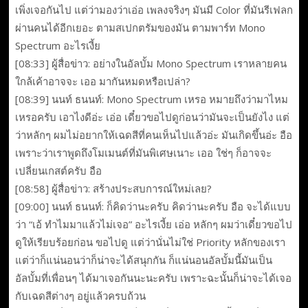
เพิ่งเจอกันไป แต่ว่ามองว่าเอ่อ เพลงจริงๆ มันมี Color ที่มันรีเฟลก
ผ่านคนได้อีกเยอะ ตามสเปกตรัมของมัน ตามพาร์ท Mono
Spectrum อะไรเงี้ย
[08:33] ผู้สื่อข่าว: อย่างในอัลบั้ม Mono Spectrum เราหลายคน
ใกล้เค้าอาจจะ เออ มากันหมดหรือเปล่า?
[08:39] นนท์ ธนนท์: Mono Spectrum เหรอ หมายถึงว่ามาไหม
เหรอครับ เอาไงดีอ่ะ เอ่อ เดี๋ยวขอไปดูก่อนว่ามันจะเป็นยังไง แต่
ว่าหลักๆ ผมไม่อยากให้เฉดสีที่คนเห็นไปแล้วอ่ะ มันเกิดขึ้นอ่ะ อือ
เพราะว่าเราพูดถึงโมเมนต์ที่มันพิเศษเนาะ เออ ใช่ๆ ก็อาจจะ
เปลี่ยนเกสต์ครับ อือ
[08:58] ผู้สื่อข่าว: สร้างประสบการณ์ใหม่เลย?
[09:00] นนท์ ธนนท์: ก็คิดว่านะครับ คิดว่านะครับ อือ จะได้แบบ
ว่า “เอ้ ทำไมมาแล้วไม่เจอ” อะไรเงี้ย เอ่อ หลักๆ ผมว่าเดี๋ยวขอไป
ดูให้เรียบร้อยก่อน ขอไปดู แต่ว่านั่นไม่ใช่ Priority หลักของเรา
แต่ว่าก็แน่นอนว่าก็น่าจะได้สนุกกัน ก็แน่นอนอัลบั้มนี้มันเป็น
อัลบั้มที่เพื่อนๆ ได้มาเจอกันนะนะครับ เพราะฉะนั้นก็น่าจะได้เจอ
กับเฉดสีต่างๆ อยู่แล้วครบถ้วน