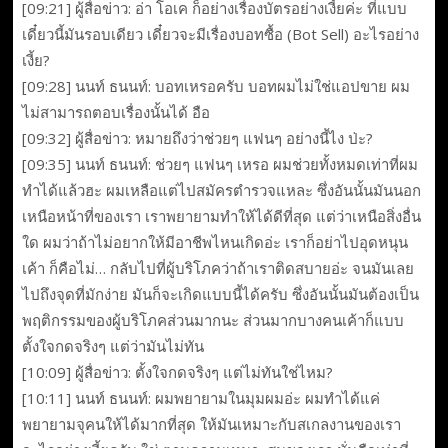
[09:21] ผู้สื่อข่าว: อ่า โอเค ก็อย่างเรื่องบัตรอย่างเงี้ยค่ะ ที่แบบ
เดี๋ยวนี้มันรอบเดียว เดี๋ยวจะมีเรื่องบอทซื้อ (Bot Sell) อะไรอย่าง
เงี้ย?
[09:28] นนท์ ธนนท์: บอทเหรอครับ บอทผมไม่ใช่แอปขาย ผม
ไม่สามารถตอบเรื่องนั้นได้ อือ
[09:32] ผู้สื่อข่าว: หมายถึงว่าช่วยๆ แฟนๆ อย่างนี้ไง ป่ะ?
[09:35] นนท์ ธนนท์: ช่วยๆ แฟนๆ เหรอ ผมช่วยทั้งหมดเท่าที่ผม
ทำได้แล้วฮะ ผมเหลือแต่ไปสมัครตำรวจแหละ ซึ่งอันนั้นมันนอก
เหนือหน้าที่ของเรา เราพยายามทำให้ได้ดีที่สุด แต่ว่าเหนือสิ่งอื่น
ใด ผมว่าถ้าไม่อยากให้มีอาชีพไหนเกิดอ่ะ เราก็อย่าไปอุดหนุน
เค้า ก็คือไม่… กลับไปที่ผู้บริโภคว่าถ้าเราติดสบายอ่ะ จนมันเลย
ไปถึงจุดที่มักง่าย มันก็จะเกิดแบบนี้ได้ครับ ซึ่งอันนั้นมันต้องเป็น
พฤติกรรมของผู้บริโภคส่วนมากนะ ส่วนมากบางคนเค้าก็แบบ
ตั้งใจกดจริงๆ แต่ว่ามันไม่ทัน
[10:09] ผู้สื่อข่าว: ตั้งใจกดจริงๆ แต่ไม่ทันใช่ไหม?
[10:11] นนท์ ธนนท์: ผมพยายามในมุมผมอ่ะ ผมทำได้แค่
พยายามจุคนให้ได้มากที่สุด ให้มันเหมาะกับสเกลงานของเรา