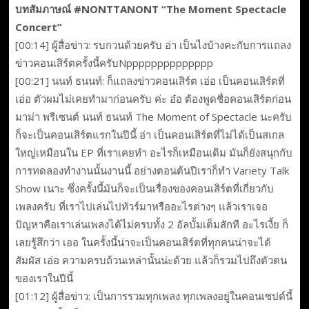
บทสัมภาษณ์ #NONTTANONT “The Moment Spectacle
Concert”
[00:14] ผู้สื่อข่าว: รบกวนด้วยครับ อ่า เป็นไงบ้างคะกับการแถลง
ข่าวคอนเสิร์ตครั้งนี้ครับNpppppppppppppp
[00:21] นนท์ ธนนท์: ก็แถลงข่าวคอนเสิร์ต เอ่อ เป็นคอนเสิร์ตที่
เอ่อ ตัวผมไม่เคยทำมาก่อนครับ ค่ะ อ๋อ ต้องพูดชื่อคอนเสิร์ตก่อน
มาม่า พรีเซนต์ นนท์ ธนนท์ The Moment of Spectacle นะครับ
ก็จะเป็นคอนเสิร์ตแรกในปีนี้ อ่า เป็นคอนเสิร์ตที่ไม่ได้เป็นสเกล
ใหญ่เหมือนใน EP ที่เราเคยทำ อะไรก็เหมือนเดิม มันก็ยังสนุกกับ
การทดลองทำงานนั้นงานนี้ อย่างตอนต้นปีเราก็ทำ Variety Talk
Show เนาะ ซึ่งครั้งนี้มันก็จะเป็นเรื่องของคอนเสิร์ตที่เกี่ยวกับ
เพลงครับ ที่เราไปเล่นไปทัวร์มาหรืออะไรต่างๆ แล้วเราเจอ
ปัญหาคือเราเล่นเพลงได้ไม่ครบทั้ง 2 อัลบั้มเต็มสักที อะไรเงี้ย ก็
เลยรู้สึกว่า เออ ในครั้งนี้น่าจะเป็นคอนเสิร์ตที่ทุกคนน่าจะได้
สัมผัส เอ่อ ความครบถ้วนเหล่านั้นน่ะด้วย แล้วก็รวมไปถึงตัวตน
ของเราในปีนี้
[01:12] ผู้สื่อข่าว: เป็นการรวมทุกเพลง ทุกเพลงอยู่ในคอนเซปต์นี้