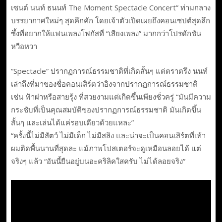
เซนต์ นนท์ ธนนท์ The Moment Spectacle Concert” ท่ามกลาง
บรรยากาศใหม่ๆ สุดคึกคัก โดยเจ้าตัวเปิดเผยถึงคอนเซปต์สุดลึก
ซึ้งที่อยากให้แฟนเพลงโฟกัสที่ “เสียงเพลง” มากกว่าโปรดักชัน
หวือหวา
“Spectacle” ปรากฏการณ์ธรรมชาติที่เกิดสั้นๆ แต่ตราตรึง นนท์
เล่าถึงที่มาของชื่อคอนเสิร์ตว่าอิงจากปรากฏการณ์ธรรมชาติ
เช่น ฟ้าผ่าหรือสายรุ้ง ที่สวยงามแต่เกิดขึ้นเพียงชั่วครู่ “มันมีความ
กระชับที่เป็นคุณสมบัติของปรากฏการณ์ธรรมชาติ มันเกิดขึ้น
สั้นๆ และเล่นได้แค่รอบเดียวด้วยแหละ”
“ครั้งนี้ไม่มีสัตว์ ไม่มีเด็ก ไม่มีสลิง และน่าจะเป็นคอนเสิร์ตที่เท้า
ผมติดพื้นนานที่สุดละ แม้ภาพโปสเตอร์จะดูเหมือนลอยได้ แต่
จริงๆ แล้ว “อันนี้ยืนอยู่บนอะคริลิคใสครับ ไม่ได้ลอยจริง”