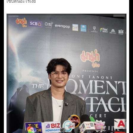
เซปต์นี้อะไรเงี้ย