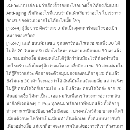
เฉพาะแบบ เอ่อ ผมว่าเรื่องริ้วรอยอะไรอย่างเงี้ย ก็ต้องเริ่มแบบ
Anti-aging เริ่มกินอะไรที่แบบว่ามันเค้าเรียกว่าอะไร ไปเร่งการ
อักเสบของตัวเองมากไม่ได้อะไรเงี้ย ใช่ๆ
[16:44] ผู้สื่อข่าว: คิดว่าเลข 3 มันเป็นจุดสตาร์ทอะไรของเป้า
หมายของชีวิต?
[16:47] นนท์ ธนนท์: เลข 3 จุดสตาร์ทอะไรเหรอ ผมเพิ่ง 30 ได้
ไม่ถึง 20 วันเลยครับ มีอะไรใหม่ๆ คนถามเหมือนผม 30 มาแล้ว
12 รอบอย่างเงี้ย มันผมคงไม่ได้รู้สึกว่ามันมีอะไรที่ต้องทำหรือ
อะไรครับ แล้วก็ผมรู้สึกว่าผมโต เอาเงี้ยดีกว่า พอ 30 อ่ะแต่ผมไม่
ได้รู้สึกว่าแก่ว่ะ คืออาจจะด้วยมุมมองของคนที่อายุ 20 ต้นแล้ว
ยังไม่เคย 30 เค้าก็จะมองว่าโอ้ อันนี้มันไกลจังเลยเงี้ย แต่ว่าจริงๆ
ไม่รู้สิ ตอนโควิดก็เอาผมไป 5-6 ปีแล้วนะ ตอนโควิดอ่ะ จาก 20
ต้นอย่างเงี้ย ได้มาเป็น… เออ ผมกับเพื่อนๆ ในวงการอ่ะ เรากลับ
มาอีกทีเจอน้องๆ T-Pop ทุกคนมาเรียกเราพี่หมดแล้ว ทั้งที่อายุ
ห่างจากเราปีสองปีอย่างเงี้ย ยังเออ… บางคนไหว้ด้วย บางคนไหว้
เนียนด้วยนะ ไหว้ทำเป็นเนียนทำเป็นเด็กเลย ทั้งที่แบบห่างกันปี
เดียวอย่างเงี้ย แต่เขาก็อาจจะเคารพในแง่ของการที่เราทำงานมา