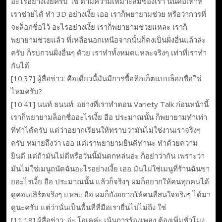
อะไรอย่างเงี้ยครับ ใช่ ตามความเหมาะสมของเรา นั่นคือเท่าที่
เราช่วยได้ ทำ 3D อย่างเงี้ย เออ เราก็พยายามช่วย หรือว่าการที่
จะล็อกชื่อไว้ อะไรอย่างเงี้ย เราก็พยายามช่วยแหละ เราก็
พยายามช่วยแล้ว ที่เหลือนอกเหนือจากนั้นก็คงเป็นฝั่งอื่นแล้วล่ะ
ครับ ก็รบกวนฝั่งอื่นๆ ด้วย เราทำทั้งหมดแหละจริงๆ เท่าที่เราทำ
กันได้
[10:37] ผู้สื่อข่าว: คือเดี๋ยวนี้มันมีการซื้อทิกเก็ตแบบล็อกชื่อใช่
ไหมครับ?
[10:41] นนท์ ธนนท์: อย่างที่เราทำตอน Variety Talk ก่อนหน้านี้
เราก็พยายามล็อกชื่ออะไรเงี้ย อือ ประมาณนั้น ก็พยายามทำเท่า
ที่ทำได้ครับ แต่ว่าอยากเรียนให้ทราบว่ามันไม่ใช่งานเราจริงๆ
ครับ หมายถึงว่า เออ แต่เราพยายามยินดีทำนะ ทำด้วยความ
ยินดี แต่ถ้ามันไม่ดีหรือวันนี้มันตกหล่นอ่ะ ก็อย่าว่ากัน เพราะว่า
มันไม่ใช่เมนูถนัดฉันอะไรอย่างเงี้ย เออ มันไม่ใช่เมนูที่ร้านฉันขา
ยอะไรเงี้ย อือ ประมาณนั้น แล้วก็จริงๆ ผมก็อยากให้คนทุกคนได้
ดูคอนเสิร์ตจริงๆ แหละ อือ ผมก็ยังอยากให้คนที่สนใจจริงๆ ได้มา
ดูนะครับ แต่ว่านั่นเป็นพื้นที่ที่มือเรายื่นไปไม่ถึง ใช่
[11:18] ผู้สื่อข่าว: อ่ะ โอเคค่ะ เน้นการร้องเพลง ต้องเพิ่มชั่วโมง