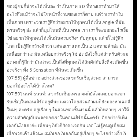
ของผู้ชมก็น่าจะได้เห็นละ ว่าเป็นภาพ 3D ที่ทางเราทำมาให้
อะไรถึงแม้ว่าจะไม่ใช่หน้าที่งานของเราก็ตาม แต่ว่าเราทำใน
เห็นภาพ เพราะว่าเรารู้สึกว่าอยากให้ทุกคนได้เห็น Angle ที่มัน
ครบจริงๆ อ่ะ แล้วก็มุมไหนที่เป็น Area เรา เราก็จะบอกอะไรเงี้ย
ใช่ อยากให้ทุกคนได้เห็นมันครบจริงๆ กับทุกมุม แล้วก็ไม่รู้สึก
ไกล เป็นรู้สึกกว้างดีกว่า แต่พอเราแตกเป็น 2 แคทวอล์กอ่ะ มัน
เหนื่อยกว่านะ มันเหนื่อยกว่าจริงๆ ใช่ อ่ะ ยังไงก็แต่สำหรับตัวผม
อ่ะ ผมก็รู้สึกว่ามันน่าจะเป็นสิ่งที่ทุกคนได้สัมผัสกับสิ่งที่จะเกิดขึ้น
อ่ะจริงๆ ทั้ง 5 Sensation ที่มันจะเกิดขึ้น
[07:55] ผู้สื่อข่าว: อย่างส่วนของแขกรับเชิญล่ะคะ สามารถ
บอกใบ้อะไรได้บ้างไหม?
[07:59] นนท์ ธนนท์: แขกรับเชิญเหรอ ผมก็ยังไม่เคยบอกแขก
รับเชิญในคอนเสิร์ตอยู่ดีนะ แต่ว่าโดยส่วนตัวผมก็ยังมองหาเฉดสี
ใหม่ๆ ล่ะครับ อยู่เรื่อยๆ ในส่วนของชิ้นงานนี้ แล้วก็หลายๆ เราให้
ความสำคัญกับเพลงของเราในคอนเสิร์ตนี้นะครับ อีกอย่างก็เพิ่ง
เจอกันไปเองอ่ะ เพื่อนๆ ก็ยังก็ยังคงเจอกัน เออ ไม่รู้คนดูเบื่อผม
เบื่อพวกเค้าแล้วนะ ผมก็เออ ก็เจอกันอยู่เรื่อยๆ อะไรอย่างเงี้ย ก็