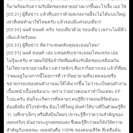
ก็มาพร้อมกับความรับผิดชอบหลายอย่างมากขึ้นอะไรเงี้ย เออ ใช่
[03:21] ผู้สื่อข่าว: แล้วที่บอกว่าด้วยสเกลงานนี้จะไม่ได้แบบใหญ่
เท่าที่เคยทำมาใช่ไหมครับ แล้วรอบมีแค่รอบเดียว?
[03:30] นนท์ ธนนท์: ครับ รอบเดียวด้วย รอบเดียว เพราะไม่มีคิว
เพิ่มแล้วครับผม
[03:33] ผู้สื่อข่าว: คิดว่าแฟนคลับคุณจะยอมไหม?
[03:35] นนท์ ธนนท์: เอ่อ แฟนคลับเขาจะยอมไหมเหรอ เอ่อ
ไม่รู้นะครับ ทางผมก็มีข้อจำกัดที่ผมต้องรับผิดชอบเหมือนกัน
ไม่ใช่ทางเขาอย่างเดียว แต่ว่าหลักๆ คือเราก็อยากเจอ แล้วก็ที่ผม
ว่าผมอยู่ในวงการนี้โดยการที่ เราก็พยายามที่จะทดลองหรือ
ขยายกรอบของคนทำงานน่ะให้ได้มากขึ้น ไม่ว่าจะเป็นคนทำงาน
เบื้องหน้าเบื้องหลังเนาะ เพราะว่าอย่างตอนเราทำในแต่ละ EP
ไปอ่ะครับ มันก็จะเกิดการที่หลายๆ คนรู้สึกว่าคอนเสิร์ตมันจะ
ต้องมีสลิง มีโปรดักชัน มีอะไรที่ใหญ่ มันทำให้บางทีในตัวผมรู้สึก
ว่า วงที่เขาเล็กๆ หรือศิลปินใหม่ๆ เขาจะรู้สึกว่าความสำคัญของ
เพลงจริงๆ มันอาจจะถูกลดทอนลง ซึ่งผมรู้สึกว่าผมก็ยังให้ความ
สำคัญกับเพลงนะ เพลงมันคือ 100% ของคอนเสิร์ต ที่เหลือมัน