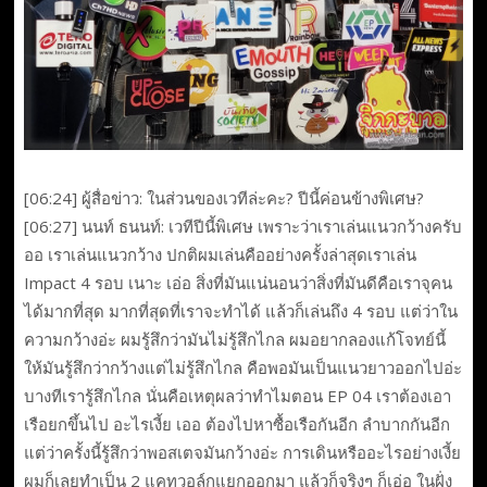
[06:24] ผู้สื่อข่าว: ในส่วนของเวทีล่ะคะ? ปีนี้ค่อนข้างพิเศษ?
[06:27] นนท์ ธนนท์: เวทีปีนี้พิเศษ เพราะว่าเราเล่นแนวกว้างครับ
ออ เราเล่นแนวกว้าง ปกติผมเล่นคืออย่างครั้งล่าสุดเราเล่น
Impact 4 รอบ เนาะ เอ่อ สิ่งที่มันแน่นอนว่าสิ่งที่มันดีคือเราจุคน
ได้มากที่สุด มากที่สุดที่เราจะทำได้ แล้วก็เล่นถึง 4 รอบ แต่ว่าใน
ความกว้างอ่ะ ผมรู้สึกว่ามันไม่รู้สึกไกล ผมอยากลองแก้โจทย์นี้
ให้มันรู้สึกว่ากว้างแต่ไม่รู้สึกไกล คือพอมันเป็นแนวยาวออกไปอ่ะ
บางทีเรารู้สึกไกล นั่นคือเหตุผลว่าทำไมตอน EP 04 เราต้องเอา
เรือยกขึ้นไป อะไรเงี้ย เออ ต้องไปหาซื้อเรือกันอีก ลำบากกันอีก
แต่ว่าครั้งนี้รู้สึกว่าพอสเตจมันกว้างอ่ะ การเดินหรืออะไรอย่างเงี้ย
ผมก็เลยทำเป็น 2 แคทวอล์กแยกออกมา แล้วก็จริงๆ ก็เอ่อ ในฝั่ง