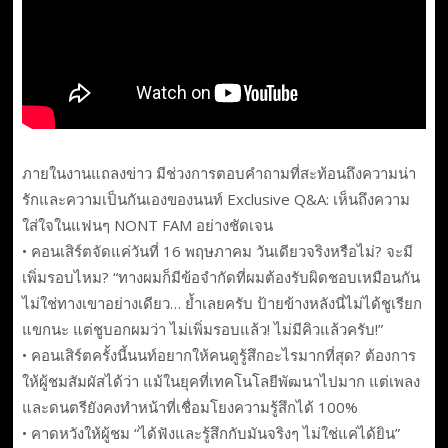
ภายในงานแถลงข่าว มีช่วงการตอบคำถามที่สะท้อนถึงความน่า
รักและความเป็นกันเองของนนท์ Exclusive Q&A: เห็นถึงความ
ใส่ใจในแฟนๆ NONT FAM อย่างชัดเจน
• คอนเสิร์ตจัดแค่วันที่ 16 พฤษภาคม วันเดียวจริงหรือไม่? จะมี
เพิ่มรอบไหม? “ทางผมก็มีข้อจำกัดที่ผมต้องรับผิดชอบเหมือนกัน
ไม่ใช่ทางเขาอย่างเดียว… ย้ำเลยครับ ป้ายข้างหลังนี่ไม่ได้ชูเรียก
แขกนะ แต่ชูบอกผมว่า ไม่เพิ่มรอบแล้ว! ไม่มีคิวแล้วครับ!”
• คอนเสิร์ตครั้งนี้นนท์อยากให้คนดูรู้สึกอะไรมากที่สุด? ต้องการ
ให้ผู้ชมสัมผัสได้ว่า แม้ในยุคที่เทคโนโลยีพัฒนาไปมาก แต่เพลง
และดนตรียังคงทำหน้าที่เชื่อมโยงความรู้สึกได้ 100%
• คาดหวังให้ผู้ชม “ได้ฟังและรู้สึกกับมันจริงๆ ไม่ใช่แค่ได้ยิน”