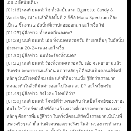
เอ่อ 2 อัลบั้มเต็ม?
[01:16] นนท์ ธนนท์: ใช่ ทั้งอัลบั้มแรก Cigarette Candy &
Vanilla Sky เนาะ แล้วก็อัลบั้มที่ 2 ก็คือ Mono Spectrum ก็จะ
เป็น 2 ชิ้นงาน 2 อัลบั้มที่เราปล่อยออกมา อะไรเงี้ย ใช่
[01:25] ผู้สื่อข่าว: ทั้งหมดกี่เพลงคะ?
[01:28] นนท์ ธนนท์: เอ่อ ทั้งหมดเหรอครับ ถ้าเอาเต็มๆ ในอัลบั้ม
ประมาณ 20-24 เพลง อะไรเงี้ย
[01:30] ผู้สื่อข่าว: นนท์จะร้องทั้งหมด?
[01:32] นนท์ ธนนท์: ร้องทั้งหมดเหรอครับ เอ่อ จะพยายามแล้ว
กันครับ จะพยายามแล้วกัน แต่ว่าหลักๆ ก็คือมันเป็นคอนเสิร์ตที่
หลักๆ มันมีโจทย์ที่ผม เอ่อ แล้วก็ทีมงานเนี่ย รู้สึกว่าเราอยาก
ทดลองทำในสิ่งที่มันต่างออกไปในแต่ละ EP อะไรเงี้ยครับ
[01:49] ผู้สื่อข่าว: ยังไงคะ โจทย์ที่ว่า?
[01:50] นนท์ ธนนท์: โจทย์ที่ว่าเหรอครับ มันเป็นโจทย์ของเราฮะ
มันไม่ใช่โจทย์ของสื่อที่ต้องแก้ แต่ว่าเดี๋ยวเราจะพยายาม แต่ว่า
หลักๆ คือการที่ผมรู้สึกว่า ในครั้งนี้คอนเสิร์ตนี้ เราอยากเน้นไปที่
เพลงจริงๆ แล้วก็แก่นตัวตนของเราจริงๆ ในด้านของการทำงาน