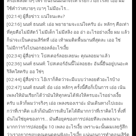
หรือเพลงต่างๆ เพราะฉะนั้นมันก็จะเค้าเรียกว่าอะไรละ เอ่อ ผม
ใช้คำว่าสบายๆ เบาๆ ไม่มีอะไร…
[02:14] ผู้สื่อข่าว: แน่ใจนะคะ?
[02:16] นนท์ ธนนท์: เอ่อ พยายามจะแน่ใจครับ อ่ะ หลักๆ คือเท่า
ที่คุยคือไม่มีสัตว์ ไม่มีเด็ก ไม่มีสลิง ออ อ่า อะไรอย่างเงี้ย ผม แล้ว
ก็น่าจะเป็นคอนเสิร์ตที่ เอ่อ เท้าผมติดพื้นนานที่สุดละ เออ ใช่
ไม่มีการวิ่งไปนอกฮอลล์อะไรเงี้ย
[02:34] ผู้สื่อข่าว: โปสเตอร์ลอยเลยนะ คุณลอยมาแล้ว
[02:36] นนท์ ธนนท์: โปสเตอร์อันนี้ไม่ลอยฮะ อันนี้ยืนอยู่บนอะค
ริลิคใสครับ ออ ใช่ๆ
[02:44] ผู้สื่อข่าว: ไอ้เราก็คิดว่าจะมีแบบว่าลอยตัวอะไรบ้าง
[02:47] นนท์ ธนนท์: อ๋อ เอ่อ หลักๆ ครั้งนี้คือก็เป็นการ เอ่อ เน้น
เพลงให้มันเรียกได้ว่ามันให้ทุกคนได้ฟังให้ครบอะไรอย่างเงี้ย
ครับ แล้วก็ผมว่าจริงๆ เอ่อ เพลงของเราอ่ะ มันเดินทางไปเยอะ
กว่าที่เราคิด แล้วก็มันมีการเติบโตได้ดีมากกว่าที่เราคิดไว้ ทั้งที่
มันไม่ใช่ยุคของการ… มันคือยุคของการปล่อยทีละเพลงเนาะ
มากกว่าการปล่อยตู้ม 10 เพลง อะไรเงี้ย เพราะฉะนั้นผมเลยรู้สึก
ว่าเราอยากขอบคุณคนดูคนฟังอะไรเงี้ย แน่นอนการทำคอนเสิร์ต