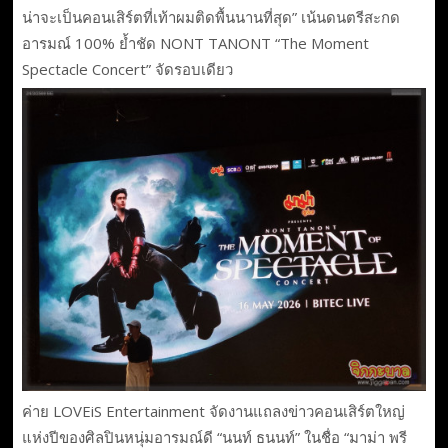
น่าจะเป็นคอนเสิร์ตที่เท้าผมติดพื้นนานที่สุด” เน้นดนตรีสะกด
อารมณ์ 100% ย้ำชัด NONT TANONT “The Moment
Spectacle Concert” จัดรอบเดียว
ค่าย LOVEiS Entertainment จัดงานแถลงข่าวคอนเสิร์ตใหญ่
แห่งปีของศิลปินหนุ่มอารมณ์ดี “นนท์ ธนนท์” ในชื่อ “มาม่า พรี