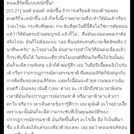
คอนเสิร์ตนี้แบบหนักขึ้น?
[05:21] นนท์ ธนนท์: หนักขึ้น ถ้าการเตรียมตัวของด้านเพลง
ดนตรีก็จะหนักขึ้น แล้วก็ครั้งนี้เราพยายามที่จะทำให้มันเค้าเรียก
ว่าอะไรอ่ะ กระชับที่สุดอ่ะ กระชับที่สุดในที่นี้คือไม่ใช่การตัดทอน
แต่ว่าให้มันครบถ้วนสมบูรณ์ แล้วก็ไม่… คือมันแน่นอนพอเราตัด
สลิงไปอ่ะ มันก็ไม่ต้องแบบ “เออ พี่นนท์สแตนด์บายเซ็ตอัพสลิง 2
นาทีนะครับ” อะไรอย่างเงี้ย มันสามารถทำโชว์ที่มันต่อเนื่องแล้ว
ก็กระชับขึ้นได้ ในขณะเดียวกันโมเมนต์ที่มันเกิดขึ้นในวันนั้นอ่ะ
มันก็จะมีความพิเศษ แล้วก็ตัวผมรู้สึก เอ่อ ในธีมปีเนี้ยผมอิงไปกับ
เค้าเรียกว่าปรากฏการณ์ทางธรรมชาติ คือคอนเสิร์ตก็ยังสนุกกับ
การคิดธีมของคอนเสิร์ตละ แต่ครั้งนี้มันจะด้วยความพอเราเน้น
ดนตรี เน้นเพลง เน้นสี Color ต่างๆ น่ะ เรานึกถึงช่วงเวลาพิเศษ
เวลาที่มันเกิดปรากฏการณ์ธรรมชาติ หรือเวลาฟ้าผ่าแล้วเรา
ตกใจ หรือว่าเวลาเห็นสายรุ้งเรารู้สึกว่า เออ ดูนั่นสิ อะไรอย่างเงี้ย
เพราะฉะนั้นมันก็จะมีความกระชับที่เป็นคุณสมบัติของ
ปรากฏการณ์ธรรมชาติ มันเกิดขึ้นสั้นๆ อะไรเงี้ย อือ ก็เป็นที่มา
ชื่อ แล้วก็เล่นได้แค่รอบเดียวด้วยแหละ เออ ผมว่าคอนเซปต์คอน