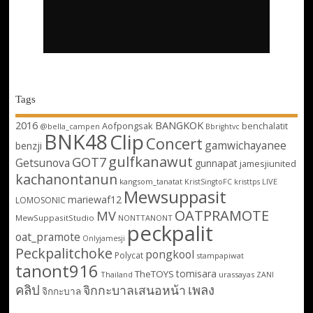
Tags
2016
BANGKOK
Aofpongsak
benchalatit
@bella_campen
Bbrightvc
BNK48
Clip
Concert
gamwichayanee
benzji
gulfkanawut
GOT7
Getsunova
gunnapat
jamesjiunited
kachanontanun
kangsom_tanatat
LIVE
KristSingtoFC
kristtps
Mewsuppasit
mariewaf12
LOMOSONIC
OATPRAMOTE
MV
MewSuppasitStudio
NONTTANONT
peckpalit
oat_pramote
Onlyjamesji
Peckpalitchoke
pongkool
Polycat
stampapiwat
tanont916
tomisara
TheTOYS
Thailand
urassayas
ZANI
คลิป
เพลง
จิกกะบาลเสนอหน้า
จิกกะบาล