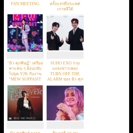
FAN MEETING
ครั้งแรกที่ประเทศ
เกาหลีใต้
“มิว ศุภศิษฏ์” เตรียม
SUHO EXO ร่วม
พาแฟน ๆ ย้อนกลับ
แถลงข่าวเพลง
ไปยุค Y2K กับงาน
TURN OFF THE
“MEW SUPPASIT
ALARM ของ มิว ศุภ
2023 BIRTHDAY
ศิษฏ์
FAN MEETING”