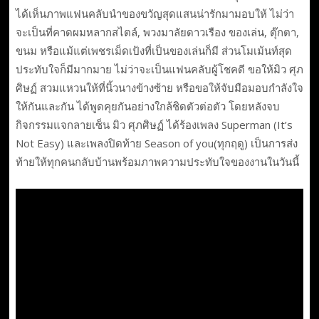
ได้เห็นภาพแฟนคลับนำของขวัญสุดแสนน่ารักมามอบให้ ไม่ว่า
จะเป็นที่คาดผมหลากสไตล์, พวงมาลัยดาวเรือง ของเล่น, ตุ๊กตา,
ขนม หรือแม้แต่เพชรเม็ดเป้งที่เป็นของเล่นก็มี ส่วนโมเม้นท์สุด
ประทับใจก็มีมากมาย ไม่ว่าจะเป็นแฟนคลับผู้โชคดี ขอให้มิว ศุภ
ศิษฏ์ สวมแหวนให้ที่นิ้วนางข้างซ้าย หรือขอให้จับมือมอบกำลังใจ
ให้กันและกัน ได้พูดคุยกันอย่างใกล้ชิดตัวต่อตัว โดยหลังจบ
กิจกรรมแจกลายเซ็น มิว ศุภศิษฏ์ ได้ร้องเพลง Superman (It’s
Not Easy) และเพลงปิดท้าย Season of you(ทุกฤดู) เป็นการส่ง
ท้ายให้ทุกคนกลับบ้านพร้อมภาพความประทับใจของงานในวันนี้