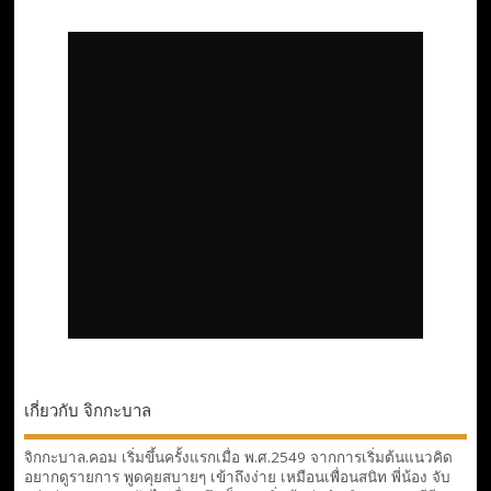
เกี่ยวกับ จิกกะบาล
จิกกะบาล.คอม เริ่มขึ้นครั้งแรกเมื่อ พ.ศ.2549 จากการเริ่มต้นแนวคิด
อยากดูรายการ พูดคุยสบายๆ เข้าถึงง่าย เหมือนเพื่อนสนิท พี่น้อง จับ