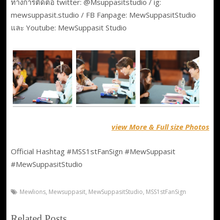
ทางการติดต่อ twitter: @Msuppasitstudio / ig:
mewsuppasit.studio / FB Fanpage: MewSuppasitStudio
และ Youtube: MewSuppasit Studio
view More & Full size Photos
Official Hashtag #MSS1stFanSign #MewSuppasit
#MewSuppasitStudio
Mewlions
,
Mewsuppasit
,
MewSuppasitStudio
,
MSS1stFanSign
Related Posts