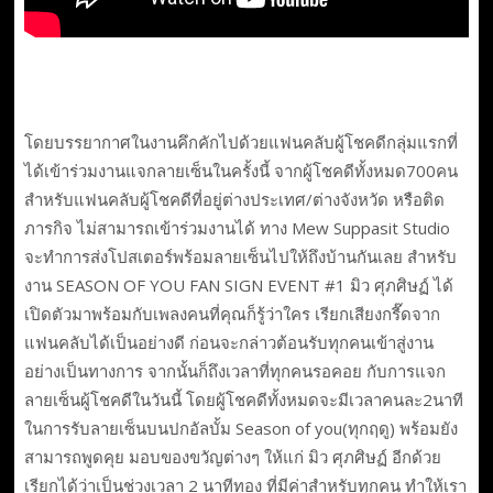
โดยบรรยากาศในงานคึกคักไปด้วยแฟนคลับผู้โชคดีกลุ่มแรกที่
ได้เข้าร่วมงานแจกลายเซ็นในครั้งนี้ จากผู้โชคดีทั้งหมด700คน
สำหรับแฟนคลับผู้โชคดีที่อยู่ต่างประเทศ/ต่างจังหวัด หรือติด
ภารกิจ ไม่สามารถเข้าร่วมงานได้ ทาง Mew Suppasit Studio
จะทำการส่งโปสเตอร์พร้อมลายเซ็นไปให้ถึงบ้านกันเลย สำหรับ
งาน SEASON OF YOU FAN SIGN EVENT #1 มิว ศุภศิษฏ์ ได้
เปิดตัวมาพร้อมกับเพลงคนที่คุณก็รู้ว่าใคร เรียกเสียงกรี๊ดจาก
แฟนคลับได้เป็นอย่างดี ก่อนจะกล่าวต้อนรับทุกคนเข้าสู่งาน
อย่างเป็นทางการ จากนั้นก็ถึงเวลาที่ทุกคนรอคอย กับการแจก
ลายเซ็นผู้โชคดีในวันนี้ โดยผู้โชคดีทั้งหมดจะมีเวลาคนละ2นาที
ในการรับลายเซ็นบนปกอัลบั้ม Season of you(ทุกฤดู) พร้อมยัง
สามารถพูดคุย มอบของขวัญต่างๆ ให้แก่ มิว ศุภศิษฏ์ อีกด้วย
เรียกได้ว่าเป็นช่วงเวลา 2 นาทีทอง ที่มีค่าสำหรับทุกคน ทำให้เรา