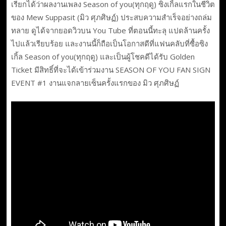
เรียกได้ว่าผลงานเพลง Season of you(ทุกฤดู) ซิงเกิ้ลแรกในชีวิต
ของ Mew Suppasit (มิว ศุภศิษฏ์) ประสบความสำเร็จอย่างถล่ม
ทลาย ดูได้จากยอดวิวบน You Tube ที่ตอนนี้ทะลุ แปดล้านครั้ง
ไปแล้วเรียบร้อย และงานนี้ก็ถือเป็นโอกาสดีที่แฟนคลับที่ซื้อซิง
เกิ้ล Season of you(ทุกฤดู) และเป็นผู้โชคดีได้รับ Golden
Ticket มีสิทธิ์ที่จะได้เข้าร่วมงาน SEASON OF YOU FAN SIGN
EVENT #1 งานแจกลายเซ็นครั้งแรกของ มิว ศุภศิษฏ์