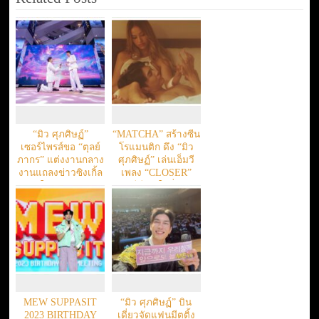
“มิว ศุภศิษฏ์”
“MATCHA” สร้างซีน
เซอร์ไพรส์ขอ “ตุลย์
โรแมนติก ดึง “มิว
ภากร” แต่งงานกลาง
ศุภศิษฏ์” เล่นเอ็มวี
งานแถลงข่าวซิงเกิ้ล
เพลง “CLOSER”
ใหม่ล่าสุด
เคมีดี จนใจสั่น!!!
MEW SUPPASIT
“มิว ศุภศิษฏ์” บิน
2023 BIRTHDAY
เดี่ยวจัดแฟนมีตติ้ง