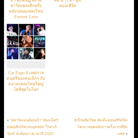
มิว ศุภศิษฏ์ ผงาด
ส้ม มารี ลา ลูน
ชาร์ทเพลงอีกครั้ง
คอนเสิร์ต
หลังปล่อยเพลงใหม่
Forever Love
Cat Expo 8 เทศกาล
ดนตรีของคนเล็กๆ กับ
ตลาดเพลงไทยใหญ่
โตที่สุดในโลก
«
“อพาร์ตเมนต์คุณป้า” คัมแบ็ค!!!
#เป๊กผลิตโชค จัดเต็มคอนเสิร์ตปิด
ปล่อยซิงเกิลแห่งยุคสมัย “โรคาภิ
ไตรภาคสุดอลังการครั้งแรกที่อิม
วัตน์” สะท้อนกาลเวลาปี 2020
แพค
»