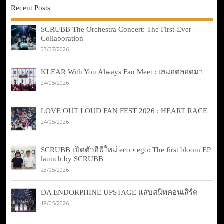
Recent Posts
SCRUBB The Orchestra Concert: The First-Ever
Collaboration
03/07/2026
KLEAR With You Always Fan Meet : เสมอตลอดมา
24/05/2026
LOVE OUT LOUD FAN FEST 2026 : HEART RACE
24/05/2026
SCRUBB เปิดตัวอีพีใหม่ eco • ego: The first bloom EP
launch by SCRUBB
23/05/2026
DA ENDORPHINE UPSTAGE แสบสนิทคอนเสิร์ต
18/05/2026