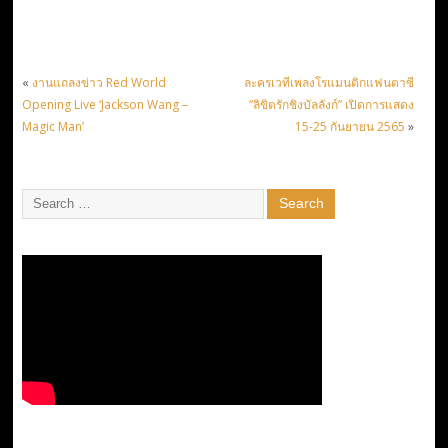
«
งานแถลงข่าว Red World
ละครเวทีเพลงโรแมนติกแฟนตาซี
Opening Live ‘Jackson Wang –
“ลิขิตรักชิงบัลลังก์” เปิดการแสดง
Magic Man’
15-25 กันยายน 2565
»