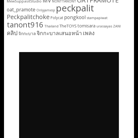
OATPRAMOTE
MV
MewSuppasitStudio
NONTTANONT
peckpalit
oat_pramote
Onlyjamesji
Peckpalitchoke
pongkool
Polycat
stampapiwat
tanont916
tomisara
TheTOYS
Thailand
urassayas
ZANI
คลิป
เพลง
จิกกะบาลเสนอหน้า
จิกกะบาล