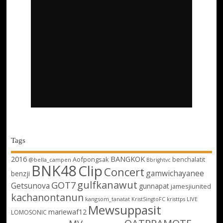
Tags
2016
BANGKOK
Aofpongsak
benchalatit
@bella_campen
Bbrightvc
BNK48
Clip
Concert
gamwichayanee
benzji
gulfkanawut
GOT7
Getsunova
gunnapat
jamesjiunited
kachanontanun
kangsom_tanatat
LIVE
KristSingtoFC
kristtps
Mewsuppasit
mariewaf12
LOMOSONIC