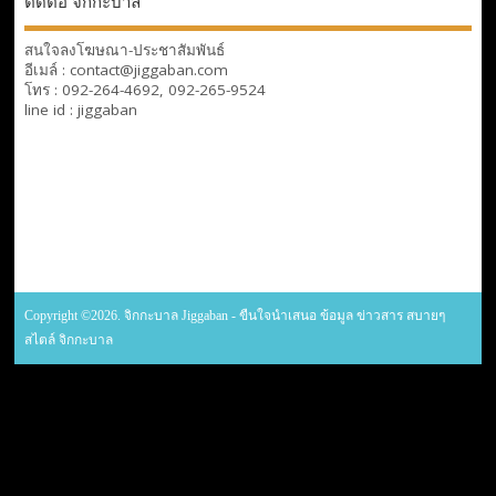
ติดต่อ จิกกะบาล
สนใจลงโฆษณา-ประชาสัมพันธ์
อีเมล์ : contact@jiggaban.com
โทร : 092-264-4692, 092-265-9524
line id : jiggaban
Copyright ©2026. จิกกะบาล Jiggaban - ขืนใจนำเสนอ ข้อมูล ข่าวสาร สบายๆ
สไตล์ จิกกะบาล