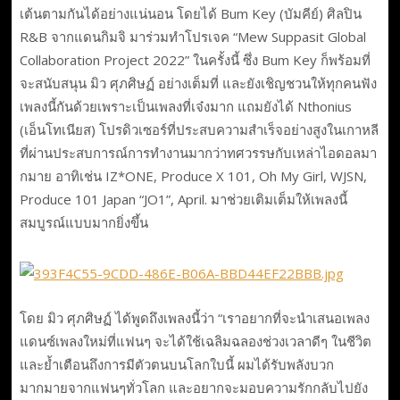
เต้นตามกันได้อย่างแน่นอน โดยได้ Bum Key (บัมคีย์) ศิลปิน
R&B จากแดนกิมจิ มาร่วมทำโปรเจค “Mew Suppasit Global
Collaboration Project 2022” ในครั้งนี้ ซึ่ง Bum Key ก็พร้อมที่
จะสนับสนุน มิว ศุภศิษฏ์ อย่างเต็มที่ และยังเชิญชวนให้ทุกคนฟัง
เพลงนี้กันด้วยเพราะเป็นเพลงที่เจ๋งมาก แถมยังได้ Nthonius
(เอ็นโทเนียส) โปรดิวเซอร์ที่ประสบความสำเร็จอย่างสูงในเกาหลี
ที่ผ่านประสบการณ์การทำงานมากว่าทศวรรษกับเหล่าไอดอลมา
กมาย อาทิเช่น IZ*ONE, Produce X 101, Oh My Girl, WJSN,
Produce 101 Japan “JO1”, April. มาช่วยเติมเต็มให้เพลงนี้
สมบูรณ์แบบมากยิ่งขึ้น
โดย มิว ศุภศิษฏ์ ได้พูดถึงเพลงนี้ว่า “เราอยากที่จะนำเสนอเพลง
แดนซ์เพลงใหม่ที่แฟนๆ จะได้ใช้เฉลิมฉลองช่วงเวลาดีๆ ในชีวิต
และย้ำเตือนถึงการมีตัวตนบนโลกใบนี้ ผมได้รับพลังบวก
มากมายจากแฟนๆทั่วโลก และอยากจะมอบความรักกลับไปยัง