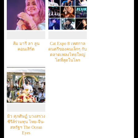
ส้ม มารี ลา ลูน
Cat Expo 8 เทศกาล
คอนเสิร์ต
ดนตรีของคนเล็กๆ กับ
ตลาดเพลงไทยใหญ่
โตที่สุดในโลก
มิว ศุภศิษฏ์ บวงสรวง
ซีรีส์ร่วมทุน ไทย-จีน-
สหรัฐฯ The Ocean
Eyes