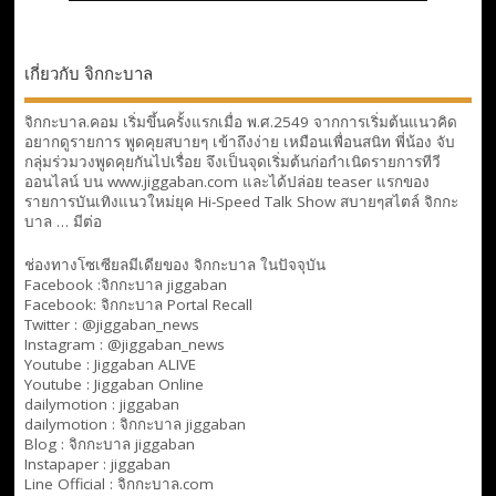
เกี่ยวกับ จิกกะบาล
จิกกะบาล.คอม เริ่มขึ้นครั้งแรกเมื่อ พ.ศ.2549 จากการเริ่มต้นแนวคิด
อยากดูรายการ พูดคุยสบายๆ เข้าถึงง่าย เหมือนเพื่อนสนิท พี่น้อง จับ
กลุ่มร่วมวงพูดคุยกันไปเรื่อย จึงเป็นจุดเริ่มต้นก่อกำเนิดรายการทีวี
ออนไลน์ บน www.jiggaban.com และได้ปล่อย teaser แรกของ
รายการบันเทิงแนวใหม่ยุค Hi-Speed Talk Show สบายๆสไตล์
จิกกะ
บาล … มีต่อ
ช่องทางโซเซียลมีเดียของ จิกกะบาล ในปัจจุบัน
Facebook :
จิกกะบาล jiggaban
Facebook:
จิกกะบาล Portal Recall
Twitter : @jiggaban_news
Instagram : @jiggaban_news
Youtube :
Jiggaban ALIVE
Youtube :
Jiggaban Online
dailymotion :
jiggaban
dailymotion :
จิกกะบาล jiggaban
Blog :
จิกกะบาล jiggaban
Instapaper : jiggaban
Line Official :
จิกกะบาล.com