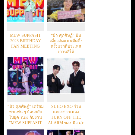
MEW SUPPASIT
“มิว ศุภศิษฏ์” บิน
2023 BIRTHDAY
เดี่ยวจัดแฟนมีตติ้ง
FAN MEETING
ครั้งแรกที่ประเทศ
เกาหลีใต้
“มิว ศุภศิษฏ์” เตรียม
SUHO EXO ร่วม
พาแฟน ๆ ย้อนกลับ
แถลงข่าวเพลง
ไปยุค Y2K กับงาน
TURN OFF THE
“MEW SUPPASIT
ALARM ของ มิว ศุภ
2023 BIRTHDAY
ศิษฏ์
FAN MEETING”