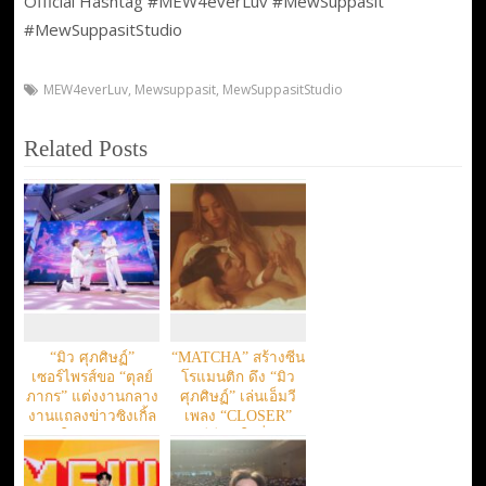
Official Hashtag #MEW4everLuv #MewSuppasit
#MewSuppasitStudio
MEW4everLuv
,
Mewsuppasit
,
MewSuppasitStudio
Related Posts
“มิว ศุภศิษฏ์”
“MATCHA” สร้างซีน
เซอร์ไพรส์ขอ “ตุลย์
โรแมนติก ดึง “มิว
ภากร” แต่งงานกลาง
ศุภศิษฏ์” เล่นเอ็มวี
งานแถลงข่าวซิงเกิ้ล
เพลง “CLOSER”
ใหม่ล่าสุด
เคมีดี จนใจสั่น!!!