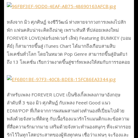
หลังจาก มิว ศุภศิษฏ์ จงชีวีวัฒน์ ห่างหายจากวงการเพลงไปสัก
พัก แฟนคลับน่าจะคิดถึงน่าดู เพราะทันที ที่ปล่อยเพลงใหม่
FOREVER LOVE(ฟอร์เอฟเวอร์ เลิฟ) Featuring BUMKEY (บอม
คีย์) ก็สามารถขึ้นสู่ iTunes Chart ได้มากถึงเกือบสามสิบ
โลเคชั่นทั่วโลก โดยในหมวด Pop Genre สามารถขึ้นสู่อันดับ1
ถึง 13 โลเคชั่น เรียกว่าผงาดขึ้นสู่ชาร์ทเพลงให้สมกับการรอคอย
สำหรับเพลง FOREVER LOVE เป็นซิงเกิ้ลเพลงภาษาอังกฤษ
ลำดับที่ 3 ของ มิว ศุภศิษฏ์ กับเพลง Feeel Good แนว
EDM/POP ที่เกิดจากการผสมผสานท่วงทำนองที่เปี่ยมไปด้วย
พลังด้วยจังหวะที่ติดหู กับเนื้อร้องแนวรักโรแมนติกและข้อความ
ที่สื่อความรักมากมาย เสริมด้วยจังหวะทำนองสนุกๆ ที่จะฝากรอย
รักไว้ในทุกโสตประสาทของผู้ฟังทุกคน เชื่อว่าแฟนๆ จะร้องและ