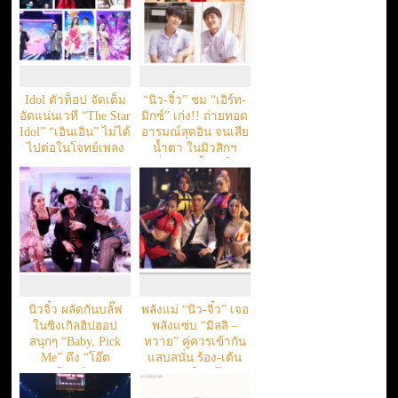
Idol ตัวท็อป จัดเต็ม
“นิว-จิ๋ว” ชม “เอิร์ท-
อัดแน่นเวที “The Star
มิกซ์” เก่ง!! ถ่ายทอด
Idol” “เอินเอิน” ไม่ได้
อารมณ์สุดอิน จนเสีย
ไปต่อในโจทย์เพลง
น้ำตา ในมิวสิกฯ
ร้องคู่ศิลปิน
“ครึ่งชีวิต(ทั้งหัวใจ)”
นิวจิ๋ว ผลัดกันบลั๊ฟ
พลังแม่ “นิว-จิ๋ว” เจอ
ในซิงเกิลฮิปฮอป
พลังแซ่บ “มิลลิ –
สนุกๆ “Baby, Pick
หวาย” คู่ควรเข้ากัน
Me” ดึง “โอ๊ต
แสบสนั่น ร้อง-เต้น
ปราโมทย์” ร่วม
สุดเฟียส ใน “โนสน
ฟีเจอร์ริ่ง
โนแคร์”