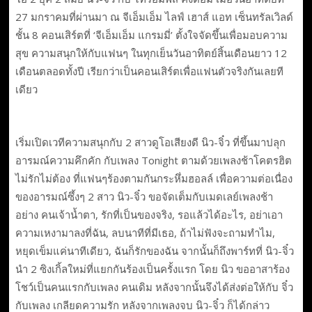
27 มกราคมที่ผ่านมา ณ จีเอ็มเอ็ม ไลฟ์ เฮาส์ แอท เซ็นทรัลเวิลด์
ชั้น 8 คอนเสิร์ตที่ ‘จีเอ็มเอ็ม แกรมมี่’ ตั้งใจจัดขึ้นเพื่อมอบความ
สุข ความสนุกให้กับแฟนๆ ในทุกเย็นวันอาทิตย์สิ้นเดือนยาว 12
เดือนตลอดทั้งปี เรียกว่าเป็นคอนเสิร์ตเพื่อแฟนตัวจริงกันเลยที
เดียว
เริ่มเปิดเวทีความสนุกกับ 2 สาวดูโอเสียงดี นิว-จิ๋ว ที่ขึ้นมาปลุก
อารมณ์ความคึกคัก กับเพลง Tonight ตามด้วยเพลงช้าโคตรฮิต
ไม่รักไม่ต้อง ที่แฟนๆร้องตามกันกระหึ่มฮอลล์ เพื่อความต่อเนื่อง
ของอารมณ์ซึ้งๆ 2 สาว นิว-จิ๋ว ขอจัดเต็มกับเมดเลย์เพลงช้า
อย่าง คนเจ้าน้ำตา, รักที่เป็นของจริง, รอแล้วได้อะไร, อย่าเอา
ความเหงามาลงที่ฉัน, ลบนาทีที่มีเธอ, ถ้าไม่ฟังจะถามทำไม,
หยุดเข็มแค่นาทีเดียว, ฉันก็รักของฉัน จากนั้นก็ถึงพาร์ทที่ นิว-จิ๋ว
นำ 2 ซิงเกิ้ลใหม่ที่แยกกันร้องเป็นครั้งแรก โดย นิว ขออาสาร้อง
โชว์เป็นคนแรกกับเพลง คนเดิม หลังจากนั้นจึงได้ส่งต่อให้กับ จิ๋ว
กับเพลง เกลียดความรัก หลังจากเพลงจบ นิว-จิ๋ว ก็ได้กล่าว