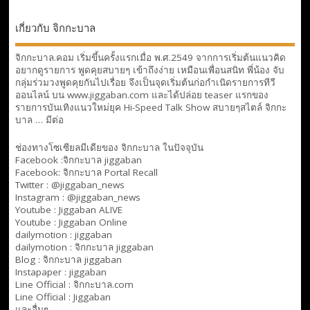
เกี่ยวกับ จิกกะบาล
จิกกะบาล.คอม เริ่มขึ้นครั้งแรกเมื่อ พ.ศ.2549 จากการเริ่มต้นแนวคิด
อยากดูรายการ พูดคุยสบายๆ เข้าถึงง่าย เหมือนเพื่อนสนิท พี่น้อง จับ
กลุ่มร่วมวงพูดคุยกันไปเรื่อย จึงเป็นจุดเริ่มต้นก่อกำเนิดรายการทีวี
ออนไลน์ บน www.jiggaban.com และได้ปล่อย teaser แรกของ
รายการบันเทิงแนวใหม่ยุค Hi-Speed Talk Show สบายๆสไตล์
จิกกะ
บาล … มีต่อ
ช่องทางโซเซียลมีเดียของ จิกกะบาล ในปัจจุบัน
Facebook :
จิกกะบาล jiggaban
Facebook:
จิกกะบาล Portal Recall
Twitter : @jiggaban_news
Instagram : @jiggaban_news
Youtube :
Jiggaban ALIVE
Youtube :
Jiggaban Online
dailymotion :
jiggaban
dailymotion :
จิกกะบาล jiggaban
Blog :
จิกกะบาล jiggaban
Instapaper : jiggaban
Line Official :
จิกกะบาล.com
Line Official :
Jiggaban
และอื่นๆ