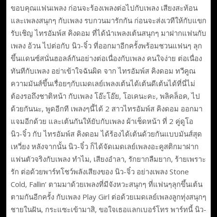
ขอบคุณแฟนเพลง ก่อนจะร้องเพลงต่อไปกับเพลง เสียงสะท้อน
และเพลงสนุกๆ กับเพลง รบกวนมารักกัน ก่อนจะส่งเวทีให้กับแขก
รับเชิญ ไทรอัมพ์ส คิงดอม ที่ได้นำเพลงเต้นสนุกๆ มาฝากแฟนกับ
เพลง อ้วน ไปต่อกับ นิว-จิ๋ว ที่ออกมาอีกครั้งพร้อมชวนแฟนๆ ลุก
ขึ้นแดนซ์สนั่นฮอลล์กันอย่างต่อเนื่องกับเพลง คนใจง่าย ต่อเนื่อง
ทันทีกับเพลง อย่าเข้าใจฉันผิด จาก ไทรอัมพ์ส คิงดอม ทวีคูณ
ความมันส์ขึ้นเรื่อยๆกับเมดเลย์เพลงเต้นได้เต้นดีเต้นได้ที่นี่ไม่
ต้องรอถึงชาติหน้า กับเพลง โอ๊ะโอ๊ย, โอเคนะคะ, พลิคล็อค, ไป
ด้วยกันนะ, พูดอีกที เพลงๆนี้ได้ 2 สาวไทรอัมพ์ส คิงดอม ออกมา
แจมอีกด้วย และเต้นกันให้ยับกับเพลง ผ้าเช็ดหน้า ที่ 2 คู่ดูโอ
นิว-จิ๋ว กับ ไทรอัมพ์ส คิงดอม ได้ร้องได้เต้นด้วยกันแบบมันส์สุด
เหวี่ยง หลังจากนั้น นิว-จิ๋ว ก็ได้จัดเมดเลย์เพลงอะคูสติกมาฝาก
แฟนตัวจริงกับเพลง ทำไม, เสียงอำลา, รักยากลืมยาก, ร้ายเพราะ
รัก ต่อด้วยพาร์ทโชว์พลังเสียงของ นิว-จิ๋ว อย่างเพลง Stone
Cold, Fallin’ ตามมาด้วยเพลงที่มีจังหวะสนุกๆ ที่แฟนๆลุกขึ้นเต้น
ตามกันอีกครั้ง กับเพลง Play Girl ต่อด้วยเมดเลย์เพลงลูกทุ่งสนุกๆ
ชายในฝัน, กระแซะเข้ามาสิ, ขอใจเธอแลกเบอร์โทร พาร์ทนี้ นิว-