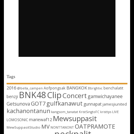
Tags
2016
BANGKOK
Aofpongsak
benchalatit
@bella_campen
Bbrightvc
BNK48
Clip
Concert
gamwichayanee
benzji
gulfkanawut
GOT7
Getsunova
gunnapat
jamesjiunited
kachanontanun
kangsom_tanatat
LIVE
KristSingtoFC
kristtps
Mewsuppasit
mariewaf12
LOMOSONIC
OATPRAMOTE
MV
MewSuppasitStudio
NONTTANONT
peckpalit