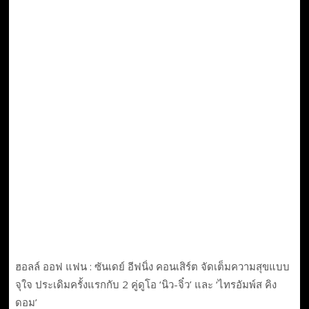
ฮอลล์ ออฟ แฟน : ซันเดย์ อีฟนิ่ง คอนเสิร์ต จัดเต็มความสุขแบบ
จุใจ ประเดิมครั้งแรกกับ 2 คู่ดูโอ ‘นิว-จิ๋ว’ และ ‘ไทรอัมพ์ส คิง
ดอม’