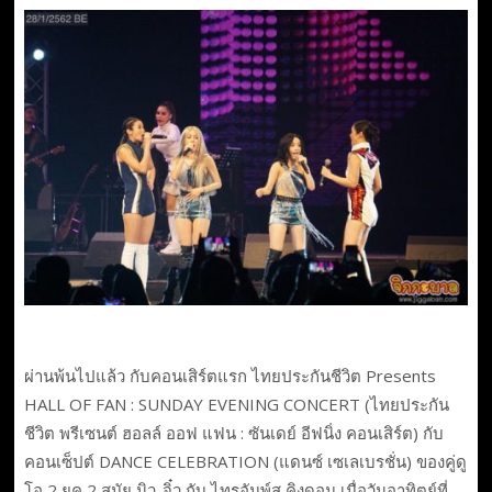
ผ่านพ้นไปแล้ว กับคอนเสิร์ตแรก ไทยประกันชีวิต Presents
HALL OF FAN : SUNDAY EVENING CONCERT (ไทยประกัน
ชีวิต พรีเซนต์ ฮอลล์ ออฟ แฟน : ซันเดย์ อีฟนิ่ง คอนเสิร์ต) กับ
คอนเซ็ปต์ DANCE CELEBRATION (แดนซ์ เซเลเบรชั่น) ของคู่ดู
โอ 2 ยุค 2 สมัย นิว-จิ๋ว กับ ไทรอัมพ์ส คิงดอม เมื่อวันอาทิตย์ที่