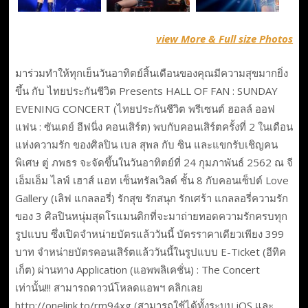
view More & Full size Photos
มาร่วมทำให้ทุกเย็นวันอาทิตย์สิ้นเดือนของคุณมีความสุขมากยิ่ง
ขึ้น กับ ไทยประกันชีวิต Presents HALL OF FAN : SUNDAY
EVENING CONCERT (ไทยประกันชีวิต พรีเซนต์ ฮอลล์ ออฟ
แฟน : ซันเดย์ อีฟนิ่ง คอนเสิร์ต) พบกับคอนเสิร์ตครั้งที่ 2 ในเดือน
แห่งความรัก ของศิลปิน เบล สุพล กับ ซิน และแขกรับเชิญคน
พิเศษ ตู่ ภพธร จะจัดขึ้นในวันอาทิตย์ที่ 24 กุมภาพันธ์ 2562 ณ จี
เอ็มเอ็ม ไลฟ์ เฮาส์ แอท เซ็นทรัลเวิลด์ ชั้น 8 กับคอนเซ็ปต์ Love
Gallery (เลิฟ แกลลอรี่) รักสุข รักสนุก รักเศร้า แกลลอรี่ความรัก
ของ 3 ศิลปินหนุ่มสุดโรแมนติกที่จะมาถ่ายทอดความรักครบทุก
รูปแบบ ซึ่งเปิดจำหน่ายบัตรแล้ววันนี้ บัตรราคาเดียวเพียง 399
บาท จำหน่ายบัตรคอนเสิร์ตแล้ววันนี้ในรูปแบบ E-Ticket (อีทิค
เก็ต) ผ่านทาง Application (แอพพลิเคชั่น) : The Concert
เท่านั้น!!! สามารถดาวน์โหลดแอพฯ คลิกเลย
http://onelink.to/rm94xg (สามารถใช้ได้ทั้งระบบ iOS และ