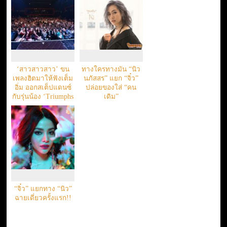
‘สาวสาวสาว’ ขน
ทางใครทางมัน “นิว
เพลงฮิตมาให้ฟังเต็ม
นภัสสร” แยก “จิ๋ว”
อิ่ม ออกสเต็ปแดนซ์
ปล่อยของใส่ “คน
กับรุ่นน้อง ‘Triumphs
เดิม”
Kingdom’
“จิ๋ว” แยกทาง “นิว”
ฉายเดี่ยวครั้งแรก!!