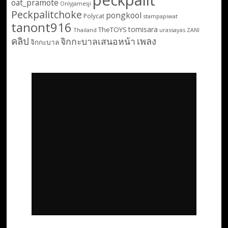
oat_pramote
Onlyjamesji
Peckpalitchoke
pongkool
Polycat
stampapiwat
tanont916
tomisara
TheTOYS
Thailand
urassayas
ZANI
คลิป
เพลง
จิกกะบาลเสนอหน้า
จิกกะบาล