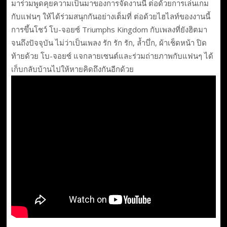
มาร่วมพูดคุยความเป็นมาของการจัดงานนี้ ต่อด้วยการเล่นเกม
กับแฟนๆ ให้ได้ร่วมสนุกกันอย่างเต็มที่ ต่อด้วยไฮไลท์ของงานนี้
การขึ้นโชว์ โบ-จอยซ์ Triumphs Kingdom กับเพลงที่ยังฮิตมา
จนถึงปัจจุบัน ไม่ว่าเป็นเพลง รัก รัก รัก, ล้ำบึ่ก, ผ้าเช็ดหน้า ปิด
ท้ายด้วย โบ-จอยซ์ แจกลายเซนต์และร่วมถ่ายภาพกับแฟนๆ ได้
เก็บกลับบ้านไปให้หายคิดถึงกันอีกด้วย