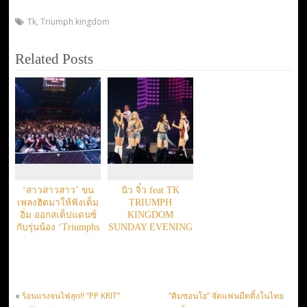
Tk
,
Triumph kingdom
Related Posts
‘สาวสาวสาว’ ขน
นิว จิ๋ว feat TK
เพลงฮิตมาให้ฟังเต็ม
TRIUMPH
อิ่ม ออกสเต็ปแดนซ์
KINGDOM
กับรุ่นน้อง ‘Triumphs
SUNDAY EVENING
Kingdom’
CONCERT
«
ร้อนแรงจนไฟลุก!! “PP KRIT”
“คิมซอนโฮ” จัดแฟนมีตติ้งในไทย