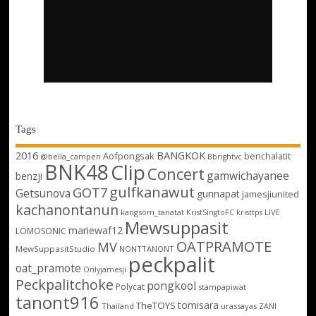
Tags
2016
BANGKOK
Aofpongsak
benchalatit
@bella_campen
Bbrightvc
BNK48
Clip
Concert
gamwichayanee
benzji
gulfkanawut
GOT7
Getsunova
gunnapat
jamesjiunited
kachanontanun
kangsom_tanatat
LIVE
KristSingtoFC
kristtps
Mewsuppasit
mariewaf12
LOMOSONIC
OATPRAMOTE
MV
MewSuppasitStudio
NONTTANONT
peckpalit
oat_pramote
Onlyjamesji
Peckpalitchoke
pongkool
Polycat
stampapiwat
tanont916
tomisara
TheTOYS
Thailand
urassayas
ZANI