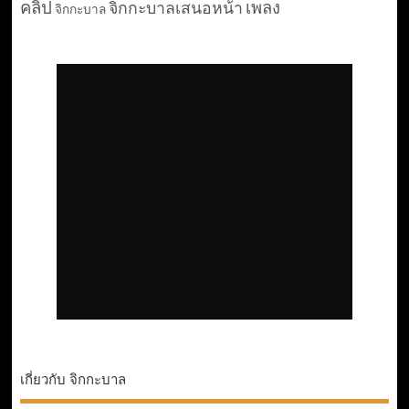
คลิป
เพลง
จิกกะบาลเสนอหน้า
จิกกะบาล
เกี่ยวกับ จิกกะบาล