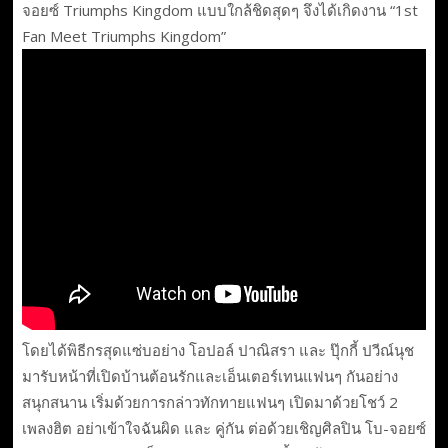
จอยซ์ Triumphs Kingdom แบบใกล้ชิดสุดๆ จึงได้เกิดงาน “1st
Fan Meet Triumphs Kingdom”
โดยได้พิธีกรสุดแซ่บอย่าง โอปอล์ ปาณิสรา และ ปุ๊กกี้ ปวีณ์นุช
มารับหน้าที่เปิดบ้านต้อนรักและเอ็นเตอร์เทนแฟนๆ กันอย่าง
สนุกสนาน เริ่มด้วยการกล่าวทักทายแฟนๆ เปิดมาด้วยโชว์ 2
เพลงฮิต อย่าเข้าใจฉันผิด และ คู่กัน ต่อด้วยเชิญศิลปิน โบ-จอยซ์