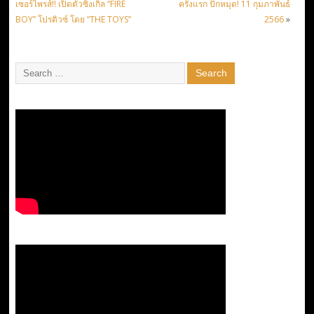
เซอร์ไพรส์!! เปิดตัวซิงเกิล “FIRE
ครั้งแรก ปักหมุด! 11 กุมภาพันธ์
BOY” โปรดิวซ์ โดย “THE TOYS”
2566
»