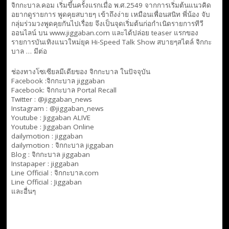
จิกกะบาล.คอม เริ่มขึ้นครั้งแรกเมื่อ พ.ศ.2549 จากการเริ่มต้นแนวคิด
อยากดูรายการ พูดคุยสบายๆ เข้าถึงง่าย เหมือนเพื่อนสนิท พี่น้อง จับ
กลุ่มร่วมวงพูดคุยกันไปเรื่อย จึงเป็นจุดเริ่มต้นก่อกำเนิดรายการทีวี
ออนไลน์ บน www.jiggaban.com และได้ปล่อย teaser แรกของ
รายการบันเทิงแนวใหม่ยุค Hi-Speed Talk Show สบายๆสไตล์
จิกกะ
บาล … มีต่อ
ช่องทางโซเซียลมีเดียของ จิกกะบาล ในปัจจุบัน
Facebook :
จิกกะบาล jiggaban
Facebook:
จิกกะบาล Portal Recall
Twitter : @jiggaban_news
Instagram : @jiggaban_news
Youtube :
Jiggaban ALIVE
Youtube :
Jiggaban Online
dailymotion :
jiggaban
dailymotion :
จิกกะบาล jiggaban
Blog :
จิกกะบาล jiggaban
Instapaper : jiggaban
Line Official :
จิกกะบาล.com
Line Official :
Jiggaban
และอื่นๆ