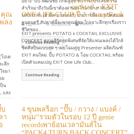
อย่าง “ปั๊ป-พัฒน์ชัย ภักดีสู่สุข”ที่กว่าจะประสบความ
cocktail – EXIT
สำเร็จมาถึงวันนี้เขาต้องผ่านอะไรมาบ้าง!! MUSIC
ิคุณ
ONE LIFE CLUB ปี 3. Camp Rock
MASTERS (มิวสิค มาสเตอร์) รายการที่จะมาเปิดสมอง
เพลง
คนดนตรี สัปดาห์นี้จะพาคุณผู้ชม ไปเจาะลึกทุกเรื่องราว
jiggaban
02/08/2016
EVENTS
ชีวิตของ…
EXIT presents POTATO x COCKTAIL EXCLUSIVE
CONCERT คอนเสิร์ตสุดพิเศษที่จัดให้แฟนเพลงได้ใกล้
Continue Reading
ชิดศิลปินแบบสุด ๆ เผยโฉมคู่หู Presenter ผลิตภัณฑ์
EXIT คนใหม่. ปั๊บ POTATO & โอม COCKTAIL พร้อม
 (โปเต
เปิดตัวแคมเปญ EXIT One Life Club…
ระลึก
ลใจมา
Continue Reading
้อย
เป็น
 , แสง
๊บ
4 ขุนพลร็อก “ปั๊บ / กวาง / แบงค์ /
วลา
หนุ่ม”รวมตัวในรอบ 12 ปี genie
อ
recordsพาย้อนเวลามันส์ใน
“PACK4 TURN BACK CONCERT”