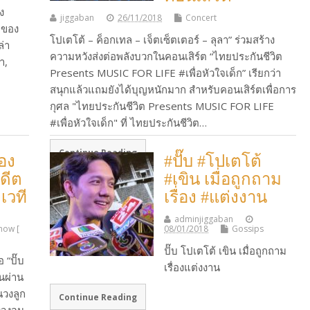
ง
jiggaban
26/11/2018
Concert
กของ
โปเตโต้ – ค็อกเทล – เจ็ตเซ็ตเตอร์ – ลุลา” ร่วมสร้าง
ล่า
ความหวังส่งต่อพลังบวกในคอนเสิร์ต “ไทยประกันชีวิต
ำ,
Presents MUSIC FOR LIFE #เพื่อหัวใจเด็ก” เรียกว่า
สนุกแล้วแถมยังได้บุญหนักมาก สำหรับคอนเสิร์ตเพื่อการ
กุศล "ไทยประกันชีวิต Presents MUSIC FOR LIFE
#เพื่อหัวใจเด็ก" ที่ ไทยประกันชีวิต…
Continue Reading
ของ
#ปั๊บ #โปเตโต้
อดีต
#เขิน เมื่อถูกถาม
เวที
เรื่อง #แต่งงาน
adminjiggaban
Show [
08/01/2018
Gossips
ปั๊บ โปเตโต้ เขิน เมื่อถูกถาม
อ “ปั๊บ
เรื่องแต่งงาน
อนผ่าน
นวงลูก
Continue Reading