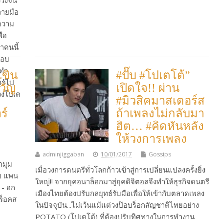
งวงจน
ลายมือ
นความ
ื่อ
าคนนี้
ชอบ
ยทำ
เขิน
#ปั๊บ #โปเตโต้”
าร์ไป
วัญ
เปิดใจ!! ผ่าน
งวงโปเต
#มิวสิคมาสเตอร์ส
ร์
ถ้าเพลงไม่กลับมา
ฮิต… #คิดหันหลัง
ให้วงการเพลง
adminjiggaban
10/01/2017
Gossips
กมุม
เมื่อวงการดนตรีทั่วโลกก้าวเข้าสู่การเปลี่ยนแปลงครั้งยิ่ง
ย แพน
ใหญ่!! จากยุคอนาล็อกมาสู่ยุคดิจิตอลจึงทำให้ธุรกิจดนตรี
้ - อก
เมืองไทยต้องปรับกลยุทธ์รับมือเพื่อให้เข้ากับตลาดเพลง
วร็อคส
ในปัจจุบัน...ไม่เว้นแม้แต่วงป๊อบร็อกสัญชาติไทยอย่าง
POTATO (โปเตโต้) ที่ต้องปรับทิศทางในการทำงาน