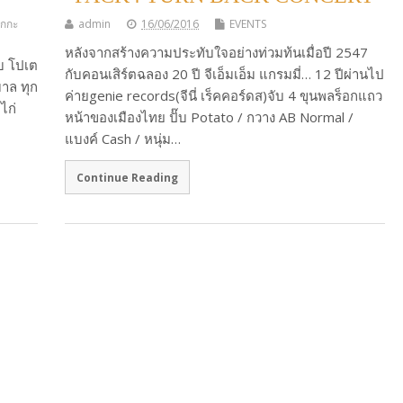
ิกกะ
admin
16/06/2016
EVENTS
หลังจากสร้างความประทับใจอย่างท่วมท้นเมื่อปี 2547
๊บ โปเต
กับคอนเสิร์ตฉลอง 20 ปี จีเอ็มเอ็ม แกรมมี่… 12 ปีผ่านไป
บาล ทุก
ค่ายgenie records(จีนี่ เร็คคอร์ดส)จับ 4 ขุนพลร็อกแถว
ไก่
หน้าของเมืองไทย ปั๊บ Potato / กวาง AB Normal /
แบงค์ Cash / หนุ่ม…
Continue Reading