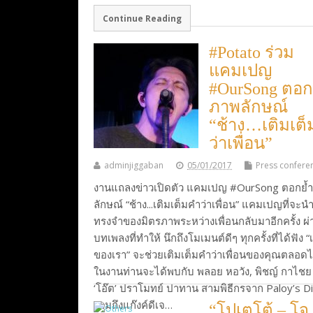
Continue Reading
#Potato ร่วม
แคมเปญ
#OurSong ตอก
ภาพลักษณ์
“ช้าง…เติมเต
ว่าเพื่อน”
adminjiggaban
05/01/2017
Press confere
งานแถลงข่าวเปิดตัว แคมเปญ #OurSong ตอกย้
ลักษณ์ “ช้าง...เติมเต็มคำว่าเพื่อน” แคมเปญที่จะ
ทรงจำของมิตรภาพระหว่างเพื่อนกลับมาอีกครั้ง ผ่
บทเพลงที่ทำให้ นึกถึงโมเมนต์ดีๆ ทุกครั้งที่ได้ฟัง 
ของเรา” จะช่วยเติมเต็มคำว่าเพื่อนของคุณตลอด
ในงานท่านจะได้พบกับ พลอย หอวัง, พิชญ์ กาไช
‘โอ๊ต’ ปราโมทย์ ปาทาน สามพิธีกรจาก Paloy’s D
รวมถึงแก๊งค์ดีเจ…
“โปเตโต้ – โจ