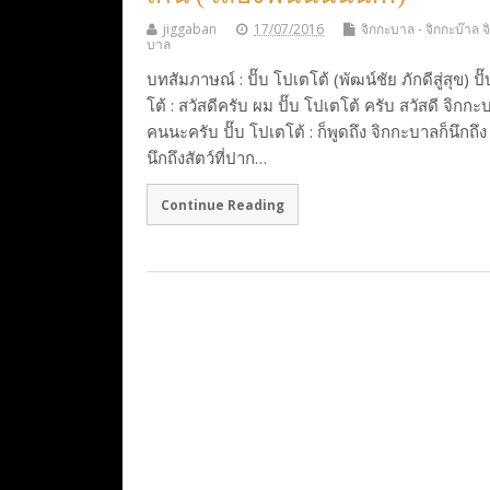
jiggaban
17/07/2016
จิกกะบาล - จิกกะบ๊าล จ
บาล
บทสัมภาษณ์ : ปั๊บ โปเตโต้ (พัฒน์ชัย ภักดีสู่สุข) ปั
โต้ : สวัสดีครับ ผม ปั๊บ โปเตโต้ ครับ สวัสดี จิกกะ
คนนะครับ ปั๊บ โปเตโต้ : ก็พูดถึง จิกกะบาลก็นึกถึง 
นึกถึงสัตว์ที่ปาก…
Continue Reading