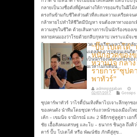
กวาด ขายหน้าตา จึงไม่ยอมให้เล่นสด แต่ปรับปรุ
กลายเป็นวงชื่อดังที่ผู้คนต่างให้การยอมรับในฝีไม้
ตรงกันข้ามกับชีวิตส่วนตัวที่สะสมความเครียดจ
กล้าหายไปทำให้ชีวิตมีปัญหา จนต้องหาทางออกเพ
ความสุขในชีวิต ด้วยเส้นทางการเป็นนักร้องของเข
หลายคนมองว่าโรยด้วยกลีบกุหลาบ เพราะแม้จะ
ร้องเพลงแต่ไม่เคยประกวด ช่วงเรียนมหาวิทยาลั
“ปั๊บ โปเตโต้” 
กิจกรรม เล่นกีตาร์ ก็มีโมเดลลิ่งเอารูปตอนเล่นกีต
หนักอวดของข
เสนอที่แกรมมี่ จนได้มาเป็นนักร้องนำคนหนึ่งขอ
หวานใจ กลาง
โต้ และออกอัลบั้มภายในเวลาไม่กี่เดือน…
รายการ”ซุปตา
พาทัวร์”
Continue Reading
adminjiggaban
02/07/2017
Gossips
ซุปตาร์พาทัวร์ วาไรตี้บันเทิงที่พาไปเจาะลึกทุกซอ
ของคนดัง นำทีมโดยซุปตาร์แถวหน้าของเมืองไท
เค้ก – เขมนิจ จามิกรณ์ และ 2 พิธีกรคู่หูคู่ฮา เอกกี
ชัย เอื้อสังคมเศรษฐ และโบ – ธนากร ชินกูล ถึงคิ
ตาร์ ปั๊บ โปเตโต้ หรือ พัฒน์ชัย ภักดีสู่สุข…