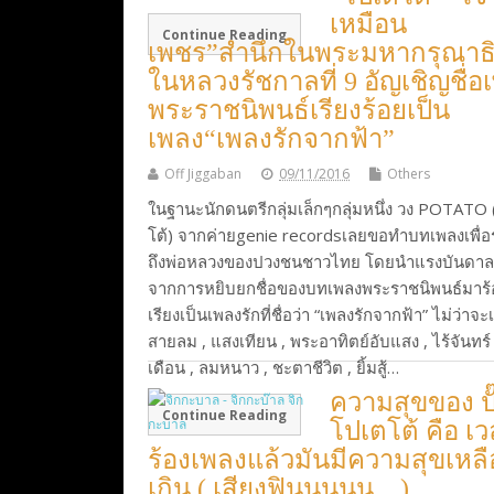
เหมือน
Continue Reading
เพชร”สำนึกในพระมหากรุณาธ
ในหลวงรัชกาลที่ 9 อัญเชิญชื่อ
พระราชนิพนธ์เรียงร้อยเป็น
เพลง“เพลงรักจากฟ้า”
Off Jiggaban
09/11/2016
Others
ในฐานะนักดนตรีกลุ่มเล็กๆกลุ่มหนึ่ง วง POTATO
โต้) จากค่ายgenie recordsเลยขอทำบทเพลงเพื่อ
ถึงพ่อหลวงของปวงชนชาวไทย โดยนำแรงบันดา
จากการหยิบยกชื่อของบทเพลงพระราชนิพนธ์มาร
เรียงเป็นเพลงรักที่ชื่อว่า “เพลงรักจากฟ้า” ไม่ว่าจะ
สายลม , แสงเทียน , พระอาทิตย์อับแสง , ไร้จันทร์
เดือน , ลมหนาว , ชะตาชีวิต , ยิ้มสู้…
ความสุขของ ปั
Continue Reading
โปเตโต้ คือ เ
ร้องเพลงแล้วมันมีความสุขเหลื
เกิน ( เสียงฟินนนนน…)