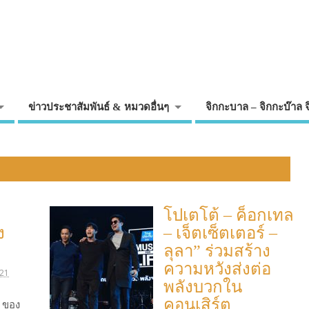
ข่าวประชาสัมพันธ์ & หมวดอื่นๆ
จิกกะบาล – จิกกะบ๊าล 
โปเตโต้ – ค็อกเทล
ง
– เจ็ตเซ็ตเตอร์ –
ลุลา” ร่วมสร้าง
ความหวังส่งต่อ
021
พลังบวกใน
คอนเสิร์ต
” ของ