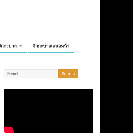
จิกกะบาล
จิกกะบาลเสนอหน้า