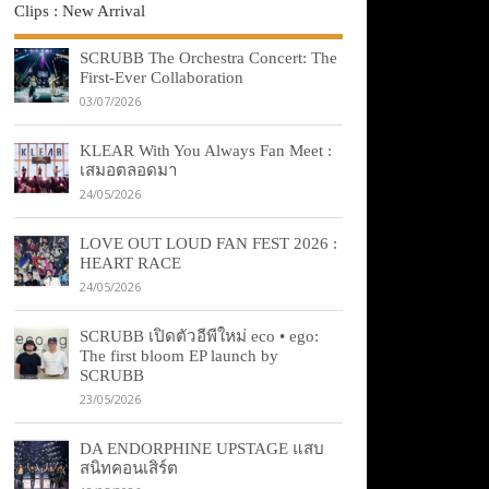
Clips : New Arrival
SCRUBB The Orchestra Concert: The
First-Ever Collaboration
03/07/2026
KLEAR With You Always Fan Meet :
เสมอตลอดมา
24/05/2026
LOVE OUT LOUD FAN FEST 2026 :
HEART RACE
24/05/2026
SCRUBB เปิดตัวอีพีใหม่ eco • ego:
The first bloom EP launch by
SCRUBB
23/05/2026
DA ENDORPHINE UPSTAGE แสบ
สนิทคอนเสิร์ต