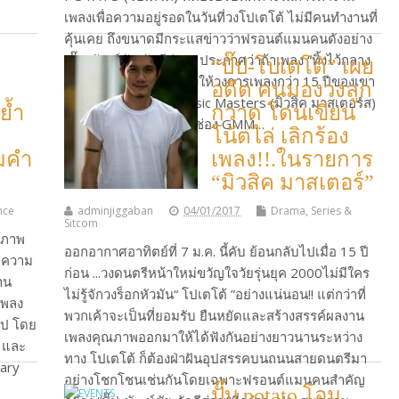
เพลงเพื่อความอยู่รอดในวันที่วงโปเตโต้ ไม่มีคนทำงานที่
คุ้นเคย ถึงขนาดมีกระแสข่าวว่าฟรอนต์แมนคนดังอย่าง
“ปั๊ป พัฒน์ชัย ภักดีสู่สุข” ประกาศว่าถ้าเพลง “ทิ้งไว้กลาง
“ปั๊ป-โปเตโต้” เผย
ทาง” ไม่ดัง!! ก็จะหันหลังให้วงการเพลงกว่า 15 ปีของเขา
อดีต คนมองวงลูก
ทันที… โดยรายการ Music Masters (มิวสิค มาสเตอร์ส)
ย้ำ
กวาด โดนเขียน
เปิดสมองคนดนตรี ทางช่อง GMM…
โน้ตไล่ เลิกร้อง
็มคำ
เพลง!!.ในรายการ
Continue Reading
“มิวสิค มาสเตอร์”
nce
adminjiggaban
04/01/2017
Drama, Series &
Sitcom
ำภาพ
ออกอากาศอาทิตย์ที่ 7 ม.ค. นี้คับ ย้อนกลับไปเมื่อ 15 ปี
นำความ
ก่อน ...วงดนตรีหน้าใหม่ขวัญใจวัยรุ่นยุค 2000ไม่มีใคร
าน
ไม่รู้จักวงร็อกหัวมัน“ โปเตโต้ ”อย่างแน่นอน!! แต่กว่าที่
“เพลง
พวกเค้าจะเป็นที่ยอมรับ ยืนหยัดและสร้างสรรค์ผลงาน
ไป โดย
เพลงคุณภาพออกมาให้ได้ฟังกันอย่างยาวนานระหว่าง
ย และ
ทาง โปเตโต้ ก็ต้องฝ่าฝันอุปสรรคบนถนนสายดนตรีมา
iary
อย่างโชกโชนเช่นกันโดยเฉพาะฟรอนต์แมนคนสำคัญ
ปั๊บ potato โอม