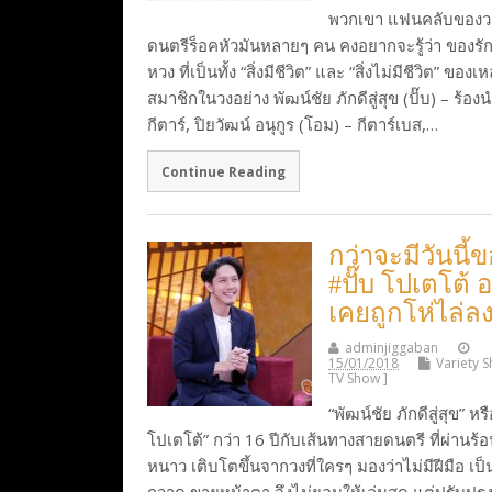
พวกเขา แฟนคลับของว
ดนตรีร็อคหัวมันหลายๆ คน คงอยากจะรู้ว่า ของรั
หวง ที่เป็นทั้ง “สิ่งมีชีวิต” และ “สิ่งไม่มีชีวิต” ของเห
สมาชิกในวงอย่าง พัฒน์ชัย ภักดีสู่สุข (ปั๊บ) – ร้องน
กีตาร์, ปิยวัฒน์ อนุกูร (โอม) – กีตาร์เบส,…
Continue Reading
กว่าจะมีวันนี้
#ปั๊บ โปเตโต้ 
เคยถูกโห่ไล่ลง
adminjiggaban
15/01/2018
Variety 
TV Show ]
“พัฒน์ชัย ภักดีสู่สุข” หรื
โปเตโต้” กว่า 16 ปีกับเส้นทางสายดนตรี ที่ผ่านร้
หนาว เติบโตขึ้นจากวงที่ใครๆ มองว่าไม่มีฝีมือ เป็