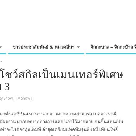
ข่าวประชาสัมพันธ์ & หมวดอื่นๆ
จิกกะบาล – จิกกะบ๊าล 
 »
า โชว์สกิลเป็นเมนเทอร์พิเศษ
 3
ty Show [ TV Show ]
มาตั้งแต่ซีซั่นแรก นางเอกสาวมากความสามารถ เบลล่า-ราณี
กลับมีผลงาน ฝากบทบาททางการแสดงเอาไว้มากมาย จนขึ้นแท่นเป็น
ะไรต้องทุ่มเต็มที่ ล่าสุดเตรียมแท็คทีมรุ่นพี่ เจนี่ เทียนโพธิ์