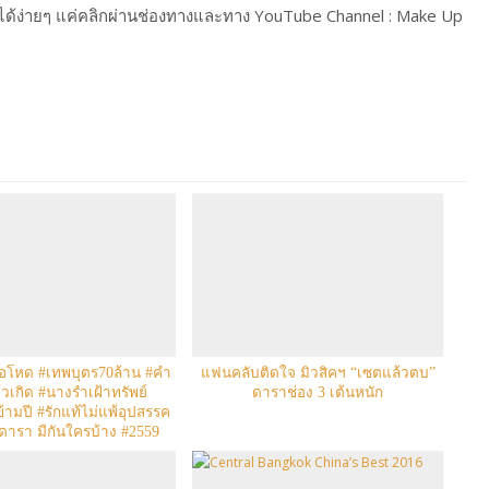
 ได้ง่ายๆ แค่คลิกผ่านช่องทางและทาง YouTube Channel : Make Up
อโหด #เทพบุตร70ล้าน #คำ
แฟนคลับติดใจ มิวสิคฯ “เซตแล้วตบ”
้วเกิด #นางรำเฝ้าทรัพย์
ดาราช่อง 3 เต้นหนัก
ามปี #รักแท้ไม่แพ้อุปสรรค
ารา มีกันใครบ้าง #2559