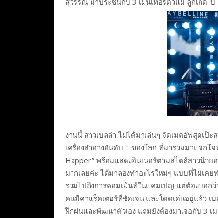
สุวรรณ มาประชันกับ 3 เมนเทอร์ตัวแม่ ลูกเกด-บ
งานนี้ สาวเบลล่า ไม่ได้มาเล่นๆ จัดเมคอัพสุดเป๊ะ
เครื่องสำอางอันดับ 1 ของโลก ที่มาร่วมมาแจกโ
Happen” พร้อมแสดงอินเนอร์ตามสไตล์สาวนิวยอร์คสุ
มากเลยค่ะ ได้มาลองทำอะไรใหม่ๆ แบบที่ไม่เคยท
รวมไปถึงการคอมเม้นท์ในแคมเปญ แต่ต้องบอกว่าน้
คนมีคาแร็คเตอร์ที่ชัดเจน และโดดเด่นอยู่แล้ว เ
ฝึกฝนและพัฒนาตัวเอง แถมยังต้องมาเจอกับ 3 เ