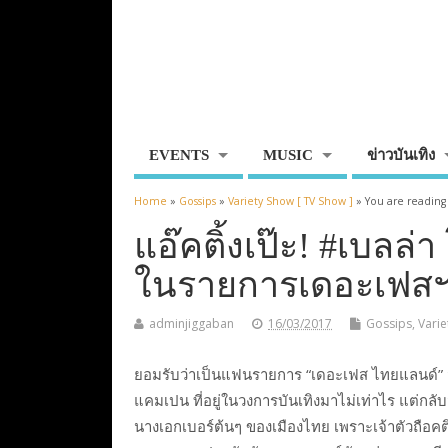
EVENTS
MUSIC
ข่าวบันเทิง
Home
»
Gossips
»
Variety Show [ TV Show ]
» You are reading
แอ๊คติ้งเป๊ะ! #เบลล่
ในรายการเดอะเฟสฯ
adminjiggaban
16/03/2017
Gossips
,
Varie
ยอมรับว่าเป็นแฟนรายการ “เดอะเฟส ไทยแลนด์” 
แคมเปน ที่อยู่ในวงการบันเทิงมาไม่เท่าไร แต่
นางเอกเบอร์ต้นๆ ของเมืองไทย เพราะเจ้าตัวถือคติทำอ