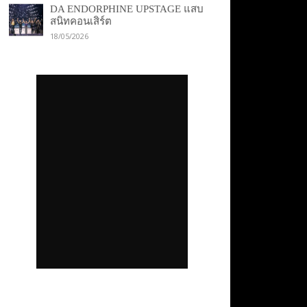
DA ENDORPHINE UPSTAGE แสบ
สนิทคอนเสิร์ต
18/05/2026