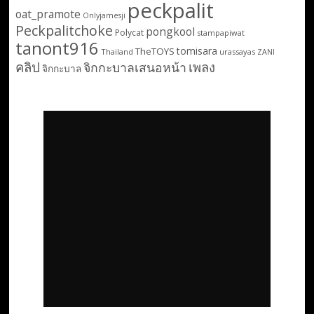
peckpalit
oat_pramote
Onlyjamesji
Peckpalitchoke
pongkool
Polycat
stampapiwat
tanont916
tomisara
TheTOYS
Thailand
urassayas
ZANI
คลิป
เพลง
จิกกะบาลเสนอหน้า
จิกกะบาล