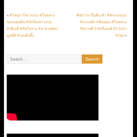
«
#ไข่มุก The voice #ในหลวง
ศิลปากร ปั้นดิน ทำ #พระบรมรูป
ของแผ่นดิน #นักร้องสาวสวย
#แกะสลัก #หินอ่อน #ในหลวง
#เสียงดี #จิตใจงาม #อาสาสมัคร
รัชกาลที่ 9 #ครึ่งองค์ #2.5เท่า
มูลนิธิ #ปอเต็กตึ้ง
#clip
»