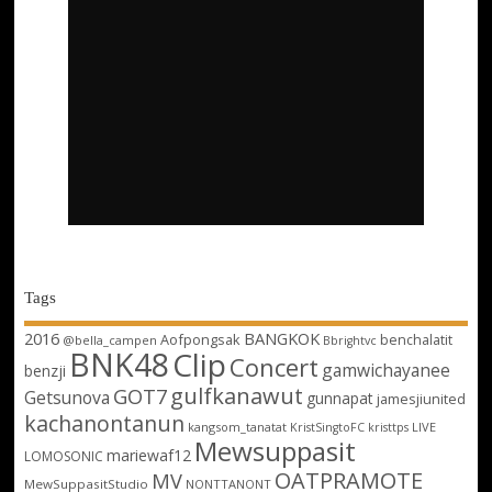
Tags
2016
BANGKOK
Aofpongsak
benchalatit
@bella_campen
Bbrightvc
BNK48
Clip
Concert
gamwichayanee
benzji
gulfkanawut
GOT7
Getsunova
gunnapat
jamesjiunited
kachanontanun
kangsom_tanatat
LIVE
KristSingtoFC
kristtps
Mewsuppasit
mariewaf12
LOMOSONIC
OATPRAMOTE
MV
MewSuppasitStudio
NONTTANONT