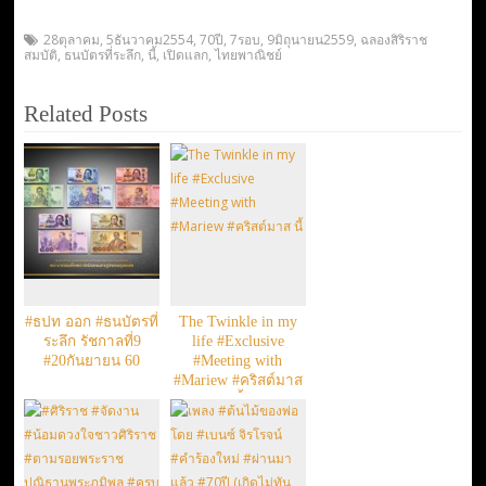
28ตุลาคม
,
5ธันวาคม2554
,
70ปี
,
7รอบ
,
9มิถุนายน2559
,
ฉลองสิริราช
สมบัติ
,
​ธ​นบัตรที่ระลึก
,
นี้
,
เปิดแลก
,
ไทยพาณิชย์
Related Posts
#ธปท ออก #ธนบัตรที่
The Twinkle in my
ระลึก รัชกาลที่9
life #Exclusive
#20กันยายน 60
#Meeting with
#Mariew #คริสต์มาส
นี้