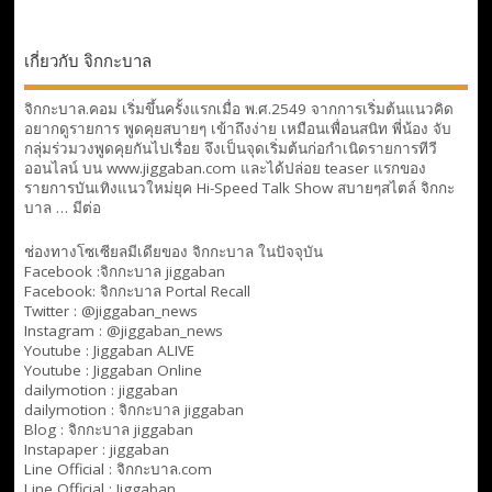
เกี่ยวกับ จิกกะบาล
จิกกะบาล.คอม เริ่มขึ้นครั้งแรกเมื่อ พ.ศ.2549 จากการเริ่มต้นแนวคิด
อยากดูรายการ พูดคุยสบายๆ เข้าถึงง่าย เหมือนเพื่อนสนิท พี่น้อง จับ
กลุ่มร่วมวงพูดคุยกันไปเรื่อย จึงเป็นจุดเริ่มต้นก่อกำเนิดรายการทีวี
ออนไลน์ บน www.jiggaban.com และได้ปล่อย teaser แรกของ
รายการบันเทิงแนวใหม่ยุค Hi-Speed Talk Show สบายๆสไตล์
จิกกะ
บาล … มีต่อ
ช่องทางโซเซียลมีเดียของ จิกกะบาล ในปัจจุบัน
Facebook :
จิกกะบาล jiggaban
Facebook:
จิกกะบาล Portal Recall
Twitter : @jiggaban_news
Instagram : @jiggaban_news
Youtube :
Jiggaban ALIVE
Youtube :
Jiggaban Online
dailymotion :
jiggaban
dailymotion :
จิกกะบาล jiggaban
Blog :
จิกกะบาล jiggaban
Instapaper : jiggaban
Line Official :
จิกกะบาล.com
Line Official :
Jiggaban