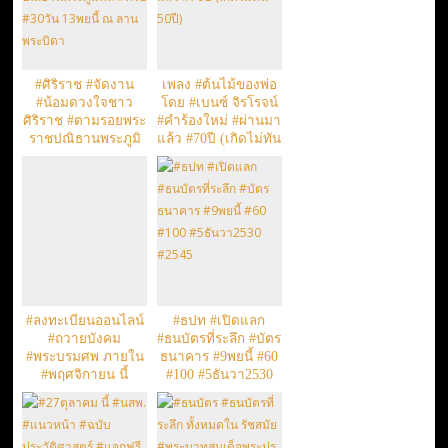
#ศิริราช #จัดงาน
เพลง #ต้นไม้ของพ่อ
#น้อมดวงใจชาว
โดย #เบนซ์ จิรโรจน์
ศิริราช #ตามรอยพระ
#คำร้องใหม่ #ผ่านมา
ราชปณิธานพระภูมิ
แล้ว #70ปี (เกิดไม่ทัน
พล #ครบ #30วัน
50ปี)
13พยนี้ ณ ลานพระ
บิดา
#ลงทะเบียนออนไลน์
#ธปท #เปิดแลก
#ถวายบังคม
#ธนบัตรที่ระลึก #บัตร
#พระบรมศพ ภายใน
ธนาคาร #9พยนี้ #60
#พฤศจิกายน นี้
#100 #5ธันวา2530
#2545