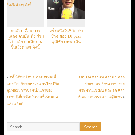
ยกเลิก เลื่อน การ
ครั้งหนึ่งในชีวิต กับ
แสดง คนบันเทิง ร่วม
ช้าง ของ DJ push
ไว้อาลัย ยกเลิกงาน
พุฒิชัย เกษตรสิน
รื่นเริงต่างๆ ดังนี้
«
#ดี๊ นิติพงษ์ #ประกาศ #เพลงที่
คสช.เร่ง #อำนวยความสะดวก
แต่งเกี่ยวกับพ่อหลวง #คนไทยที่รัก
ประชาชน สั่งทหารช่างต่อ
ภูมิพลมหาราชา #เป็นเจ้าของ
#สะพานแบรี่M2 และ จัด #คิว
#ถามผู้เกี่ยวข้องในรายชื่อทั้งหมด
พิเศษ #คนชรา และ #ผู้พิการ
»
แล้ว #ยินดี