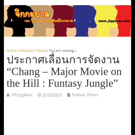
Home
»
Festival
»
Others
» You are reading »
ประกาศเลื่อนการจัดงาน
“Chang – Major Movie on
the Hill : Funtasy Jungle”
Off Jiggaban
21/10/2016
Festival
,
Others