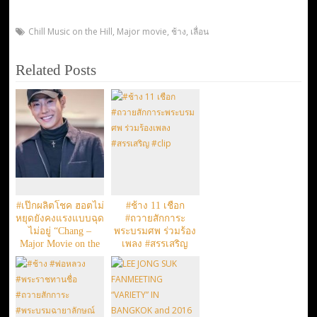
Chill Music on the Hill
,
Major movie
,
ช้าง
,
เลื่อน
Related Posts
#เป๊กผลิตโชค ฮอตไม่
#ช้าง 11 เชือก
หยุดยังคงแรงแบบฉุด
#ถวายสักการะ
ไม่อยู่ “Chang –
พระบรมศพ ร่วมร้อง
Major Movie on the
เพลง #สรรเสริญ
Hill : Funtasy Jungle”
#clip
6 กย 14.30