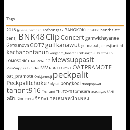
Tags
2016
BANGKOK
Aofpongsak
benchalatit
@bella_campen
Bbrightvc
BNK48
Clip
Concert
gamwichayanee
benzji
gulfkanawut
GOT7
Getsunova
gunnapat
jamesjiunited
kachanontanun
kangsom_tanatat
LIVE
KristSingtoFC
kristtps
Mewsuppasit
mariewaf12
LOMOSONIC
OATPRAMOTE
MV
MewSuppasitStudio
NONTTANONT
peckpalit
oat_pramote
Onlyjamesji
Peckpalitchoke
pongkool
Polycat
stampapiwat
tanont916
tomisara
TheTOYS
Thailand
urassayas
ZANI
คลิป
เพลง
จิกกะบาลเสนอหน้า
จิกกะบาล