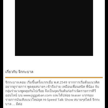
เกี่ยวกับ จิกกะบาล
จิกกะบาล.คอม เริ่มขึ้นครั้งแรกเมื่อ พ.ศ.2549 จากการเริ่มต้นแนวคิด
อยากดูรายการ พูดคุยสบายๆ เข้าถึงง่าย เหมือนเพื่อนสนิท พี่น้อง จับ
กลุ่มร่วมวงพูดคุยกันไปเรื่อย จึงเป็นจุดเริ่มต้นก่อกำเนิดรายการทีวี
ออนไลน์ บน www.jiggaban.com และได้ปล่อย teaser แรกของ
รายการบันเทิงแนวใหม่ยุค Hi-Speed Talk Show สบายๆสไตล์
จิกกะ
บาล … มีต่อ