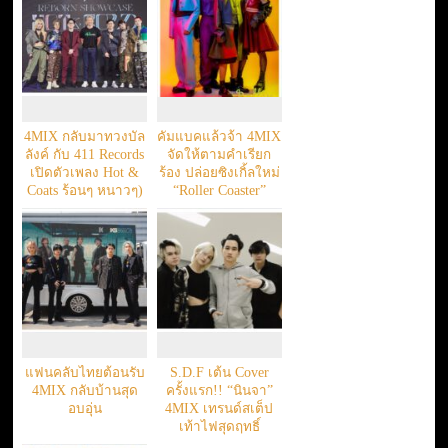
4MIX กลับมาทวงบัล
คัมแบคแล้วจ้า 4MIX
ลังค์ กับ 411 Records
จัดให้ตามคำเรียก
เปิดตัวเพลง Hot &
ร้อง ปล่อยซิงเกิ้ลใหม่
Coats ร้อนๆ หนาวๆ)
“Roller Coaster”
แฟนคลับไทยต้อนรับ
S.D.F เต้น Cover
4MIX กลับบ้านสุด
ครั้งแรก!! “นินจา”
อบอุ่น
4MIX เทรนด์สเต็ป
เท้าไฟสุดฤทธิ์