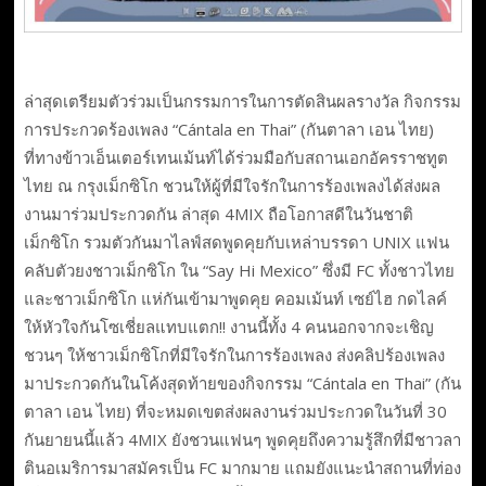
ล่าสุดเตรียมตัวร่วมเป็นกรรมการในการตัดสินผลรางวัล กิจกรรม
การประกวดร้องเพลง “Cántala en Thai” (กันตาลา เอน ไทย)
ที่ทางข้าวเอ็นเตอร์เทนเม้นท์ได้ร่วมมือกับสถานเอกอัครราชทูต
ไทย ณ กรุงเม็กซิโก ชวนให้ผู้ที่มีใจรักในการร้องเพลงได้ส่งผล
งานมาร่วมประกวดกัน ล่าสุด 4MIX ถือโอกาสดีในวันชาติ
เม็กซิโก รวมตัวกันมาไลฟ์สดพูดคุยกับเหล่าบรรดา UNIX แฟน
คลับตัวยงชาวเม็กซิโก ใน “Say Hi Mexico” ซึ่งมี FC ทั้งชาวไทย
และชาวเม็กซิโก แห่กันเข้ามาพูดคุย คอมเม้นท์ เซย์ไฮ กดไลค์
ให้หัวใจกันโซเชี่ยลแทบแตก!! งานนี้ทั้ง 4 คนนอกจากจะเชิญ
ชวนๆ ให้ชาวเม็กซิโกที่มีใจรักในการร้องเพลง ส่งคลิปร้องเพลง
มาประกวดกันในโค้งสุดท้ายของกิจกรรม “Cántala en Thai” (กัน
ตาลา เอน ไทย) ที่จะหมดเขตส่งผลงานร่วมประกวดในวันที่ 30
กันยายนนี้แล้ว 4MIX ยังชวนแฟนๆ พูดคุยถึงความรู้สึกที่มีชาวลา
ตินอเมริการมาสมัครเป็น FC มากมาย แถมยังแนะนำสถานที่ท่อง