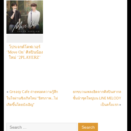
โปรเจกต์โคฟเวอร์
‘Move On’ ศิลปินน้อง
ใหม่ ‘2PLAYERZ’
«
Greasy Cafe ถ่ายทอดความรู้สึก
ยกขบวนเพลงฮิตจากศิลปินสากล
ในใจผ่านซิงเกิลใหม่ “อิสรภาพ…ไม่
ชั้นนำชุดใหญ่บน LINE MELODY
เกิดขึ้นโดยบังเอิญ”
เป็นครั้งแรก
»