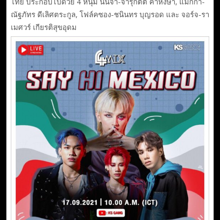
ไทย ประกอบไปด้วย 4 หนุ่ม นินจา-จารุกิตต์ คำหงษา, แม็กก้า-
ณัฐภัทร ดีเลิศตระกูล, โฟล์คซอง-ชนินทร บุญรอด และ จอร์จ-รา
เมศวร์ เกียรติสุขอุดม