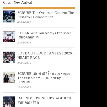
Clips : New Arrival
SCRUBB The Orchestra Concert: The
First-Ever Collaboration
03/07/2026
KLEAR With You Always Fan Meet :
เสมอตลอดมา
24/05/2026
LOVE OUT LOUD FAN FEST 2026 :
HEART RACE
24/05/2026
SCRUBB เปิดตัวอีพีใหม่ eco • ego:
The first bloom EP launch by
SCRUBB
23/05/2026
DA ENDORPHINE UPSTAGE แสบ
สนิทคอนเสิร์ต