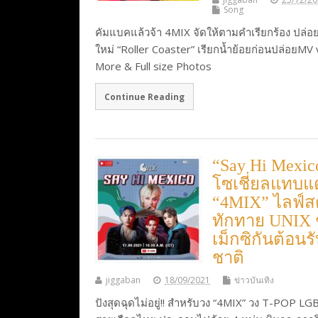
Song
คัมแบคแล้วจ้า 4MIX จัดให้ตามคำเรียกร้อง ปล่อยซ
ใหม่ “Roller Coaster” เรียกน้ำย้อยก่อนปล่อยMV
More & Full size Photos
Continue Reading
“Say Hi Mexic
โซเชี่ยลแทบแ
“4MIX” ไลฟ์
ทักทาย UNIX
เม็กซิกันต้อนร
ชาติ
jiggaban
18/09/2021
ข่าวบันเทิง
ปังสุดฉุดไม่อยู่!! สำหรับวง “4MIX” วง T-POP L