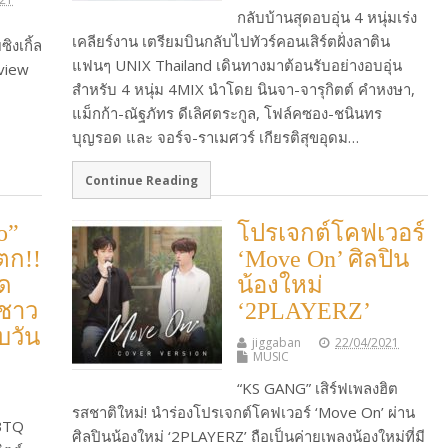
กลับบ้านสุดอบอุ่น 4 หนุ่มเร่ง
เคลียร์งาน เตรียมบินกลับไปทัวร์คอนเสิร์ตฝั่งลาติน
ิงเกิ้ล
แฟนๆ UNIX Thailand เดินทางมาต้อนรับอย่างอบอุ่น
 view
สำหรับ 4 หนุ่ม 4MIX นำโดย นินจา-จารุกิตต์ คำหงษา,
แม็กก้า-ณัฐภัทร ดีเลิศตระกูล, โฟล์คซอง-ชนินทร
บุญรอด และ จอร์จ-ราเมศวร์ เกียรติสุขอุดม…
Continue Reading
o”
โปรเจกต์โคฟเวอร์
ตก!!
‘Move On’ ศิลปิน
สด
น้องใหม่
 ชาว
‘2PLAYERZ’
ับวัน
jiggaban
22/04/2021
MUSIC
“KS GANG” เสิร์ฟเพลงฮิต
รสชาติใหม่! นำร่องโปรเจกต์โคฟเวอร์ ‘Move On’ ผ่าน
GBTQ
ศิลปินน้องใหม่ ‘2PLAYERZ’ ถือเป็นค่ายเพลงน้องใหม่ที่มี