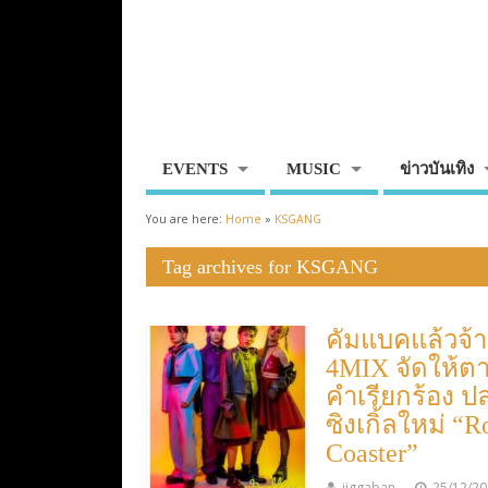
EVENTS
MUSIC
ข่าวบันเทิง
You are here:
Home
»
KSGANG
Tag archives for KSGANG
คัมแบคแล้วจ้า
4MIX จัดให้ต
คำเรียกร้อง ป
ซิงเกิ้ลใหม่ “R
Coaster”
jiggaban
25/12/2