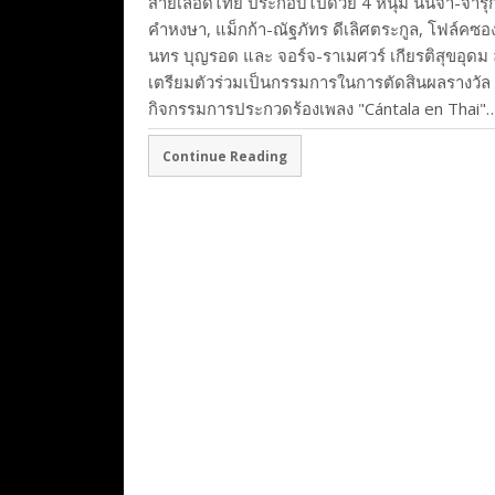
สายเลือดไทย ประกอบไปด้วย 4 หนุ่ม นินจา-จารุก
คำหงษา, แม็กก้า-ณัฐภัทร ดีเลิศตระกูล, โฟล์คซอ
นทร บุญรอด และ จอร์จ-ราเมศวร์ เกียรติสุขอุดม 
เตรียมตัวร่วมเป็นกรรมการในการตัดสินผลรางวัล
กิจกรรมการประกวดร้องเพลง "Cántala en Thai"
Continue Reading