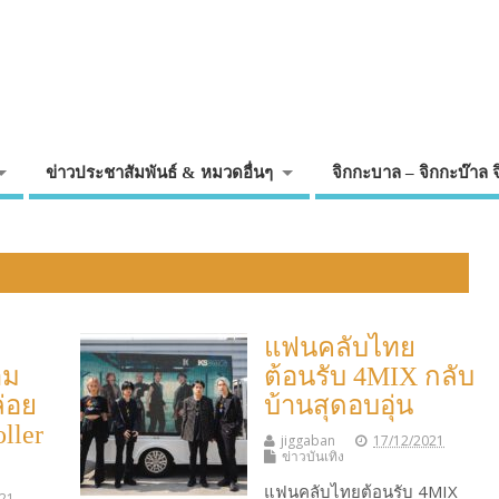
ข่าวประชาสัมพันธ์ & หมวดอื่นๆ
จิกกะบาล – จิกกะบ๊าล 
แฟนคลับไทย
าม
ต้อนรับ 4MIX กลับ
ล่อย
บ้านสุดอบอุ่น
oller
jiggaban
17/12/2021
ข่าวบันเทิง
แฟนคลับไทยต้อนรับ 4MIX
021