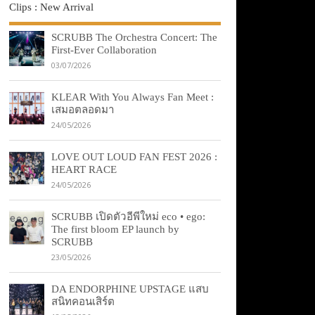
Clips : New Arrival
SCRUBB The Orchestra Concert: The
First-Ever Collaboration
03/07/2026
KLEAR With You Always Fan Meet :
เสมอตลอดมา
24/05/2026
LOVE OUT LOUD FAN FEST 2026 :
HEART RACE
24/05/2026
SCRUBB เปิดตัวอีพีใหม่ eco • ego:
The first bloom EP launch by
SCRUBB
23/05/2026
DA ENDORPHINE UPSTAGE แสบ
สนิทคอนเสิร์ต