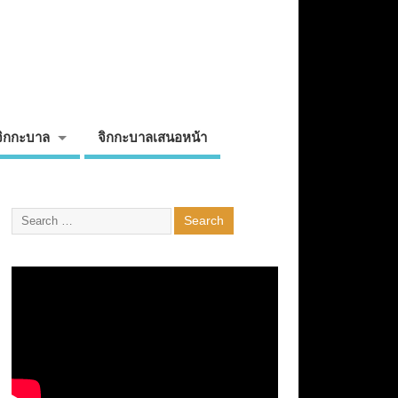
จิกกะบาล
จิกกะบาลเสนอหน้า