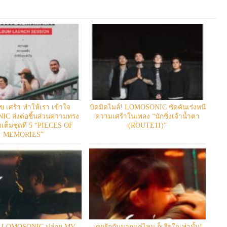
ข เศร้า ทำให้เรา เข้าใจ
บิดมิดไมล์! LOMOSONIC ซัดคันเร่งหนี
C ส่งต่อชิ้นส่วนความทรง
ความเศร้าในเพลง “นักซิ่งเจ้าน้ำตา
้มเต็มชุดที่ 5 “PIECES OF
(ROUTE11)”
MEMORIES”
จ! LOMOSONIC ปล่อย MV
เคยรักกันมากแค่ไหน ก็เสียใจเท่านั้น!