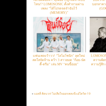
ไหน!? LOMOSONIC ตั้งคำถามผ่าน
บอกลาความ
เพลง “ได้โปรดจดจำฉันไว้
(GOO
(MEMORY)”
แฟนเพลงว้าวว! “โลโมโซนิก” ลุคใหม่
LOMOSONIC
สดใสจัดจ้าน คว้า 3 สาวฮอต “ก้อย-นัต
ความผิดห
ตี้-ดรีม” เล่น MV “คนขี้อ่อย”
ความรู้สึก 
«
แอลลี่ คิดบวก! ไม่เสียใจออกเพลงจ๊ะเอ๋โควิด-19