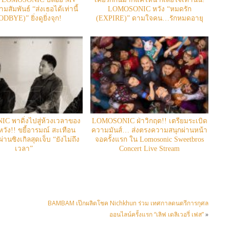
สัมพันธ์ “ส่งเธอได้เท่านี้
LOMOSONIC หวัง “หมดรัก
DBYE)” ยิ่งดูยิ่งจุก!
(EXPIRE)” ดามใจคน…รักหมดอายุ
 พาดิ่งไปสู่ห้วงเวลาของ
LOMOSONIC ฝ่าวิกฤต!! เตรียมระเบิด
วัง!! ขยี้อารมณ์ สะเทือน
ความมันส์… ส่งตรงความสนุกผ่านหน้า
ผ่านซิงเกิลสุดเจ็บ “ยังไม่ถึง
จอครั้งแรก ใน Lomosonic Sweetbros
เวลา”
Concert Live Stream
BAMBAM เป๊กผลิตโชค Nichkhun ร่วม เทศกาลดนตรีการกุศล
ออนไลน์ครั้งแรก “เลิฟ เดลิเวอรี่ เฟส”
»