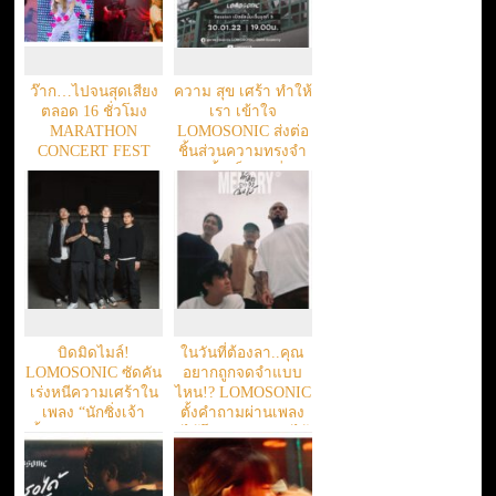
ว๊าก…ไปจนสุดเสียง
ความ สุข เศร้า ทำให้
ตลอด 16 ชั่วโมง
เรา เข้าใจ
MARATHON
LOMOSONIC ส่งต่อ
CONCERT FEST
ชิ้นส่วนความทรงจำ
อัลบั้มเต็มชุดที่ 5
“PIECES OF
MEMORIES”
บิดมิดไมล์!
ในวันที่ต้องลา..คุณ
LOMOSONIC ซัดคัน
อยากถูกจดจำแบบ
เร่งหนีความเศร้าใน
ไหน!? LOMOSONIC
เพลง “นักซิ่งเจ้า
ตั้งคำถามผ่านเพลง
น้ำตา (ROUTE11)”
“ได้โปรดจดจำฉันไว้
(MEMORY)”