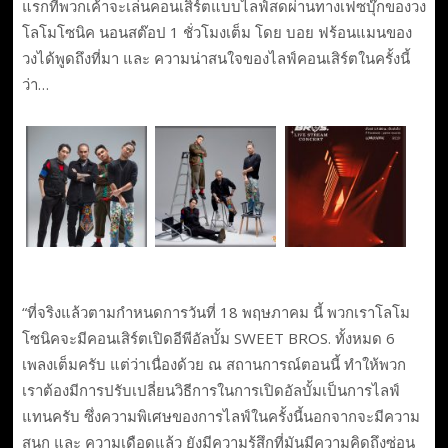
แรกที่พวกเค้าจะเล่นคอนเสิร์ตแบบไลฟ์สดผ่านทางเฟซบุ๊กของวง
โลโมโซนิค นอนสต๊อป 1 ชั่วโมงเต็ม โดย บอย ฟร้อนแมนของ
วงได้พูดถึงที่มา และ ความน่าสนใจของไลฟ์คอนเสิร์ตในครั้งนี้
ว่า…
“ที่จริงแล้วตามกำหนดการวันที่ 18 พฤษภาคม นี้ พวกเราโลโม
โซนิคจะมีคอนเสิร์ตเปิดอีพีอัลบั้ม SWEET BROS. ทั้งหมด 6
เพลงเต็มครับ แต่ว่าเนื่องด้วย ณ สถานการณ์ตอนนี้ ทำให้พวก
เราต้องมีการปรับเปลี่ยนวิธีการในการเปิดอัลบั้มเป็นการไลฟ์
แทนครับ ซึ่งความพิเศษของการไลฟ์ในครั้งนี้นอกจากจะมีความ
สนุก และ ความเดือดแล้ว ยังมีความรู้สึกที่มันมีความคิดถึงซ่อน