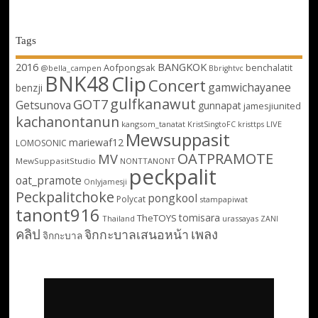
Tags
2016
BANGKOK
Aofpongsak
benchalatit
@bella_campen
Bbrightvc
BNK48
Clip
Concert
gamwichayanee
benzji
gulfkanawut
GOT7
Getsunova
gunnapat
jamesjiunited
kachanontanun
kangsom_tanatat
LIVE
KristSingtoFC
kristtps
Mewsuppasit
mariewaf12
LOMOSONIC
OATPRAMOTE
MV
MewSuppasitStudio
NONTTANONT
peckpalit
oat_pramote
Onlyjamesji
Peckpalitchoke
pongkool
Polycat
stampapiwat
tanont916
tomisara
TheTOYS
Thailand
urassayas
ZANI
คลิป
เพลง
จิกกะบาลเสนอหน้า
จิกกะบาล