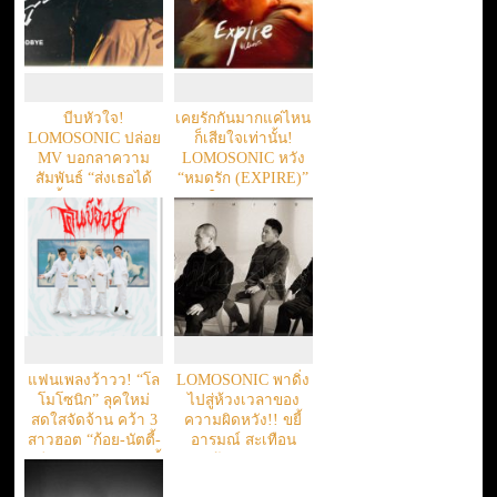
บีบหัวใจ!
เคยรักกันมากแค่ไหน
LOMOSONIC ปล่อย
ก็เสียใจเท่านั้น!
MV บอกลาความ
LOMOSONIC หวัง
สัมพันธ์ “ส่งเธอได้
“หมดรัก (EXPIRE)”
เท่านี้ (GOODBYE)”
ดามใจคน…รักหมด
ยิ่งดูยิ่งจุก!
อายุ
แฟนเพลงว้าวว! “โล
LOMOSONIC พาดิ่ง
โมโซนิก” ลุคใหม่
ไปสู่ห้วงเวลาของ
สดใสจัดจ้าน คว้า 3
ความผิดหวัง!! ขยี้
สาวฮอต “ก้อย-นัตตี้-
อารมณ์ สะเทือน
ดรีม” เล่น MV “คนขี้
ความรู้สึก ผ่านซิงเกิล
อ่อย”
สุดเจ็บ “ยังไม่ถึง