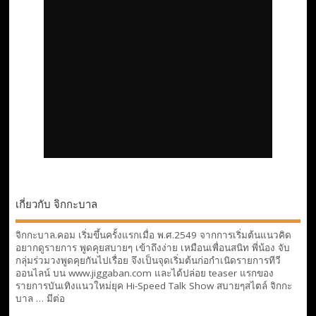
เกี่ยวกับ จิกกะบาล
จิกกะบาล.คอม เริ่มขึ้นครั้งแรกเมื่อ พ.ศ.2549 จากการเริ่มต้นแนวคิด
อยากดูรายการ พูดคุยสบายๆ เข้าถึงง่าย เหมือนเพื่อนสนิท พี่น้อง จับ
กลุ่มร่วมวงพูดคุยกันไปเรื่อย จึงเป็นจุดเริ่มต้นก่อกำเนิดรายการทีวี
ออนไลน์ บน www.jiggaban.com และได้ปล่อย teaser แรกของ
รายการบันเทิงแนวใหม่ยุค Hi-Speed Talk Show สบายๆสไตล์
จิกกะ
บาล … มีต่อ