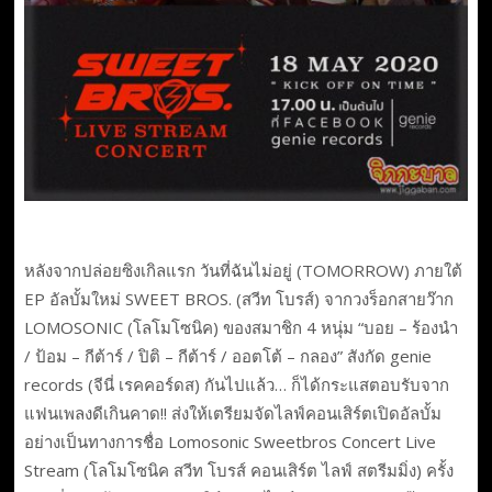
หลังจากปล่อยซิงเกิลแรก วันที่ฉันไม่อยู่ (TOMORROW) ภายใต้
EP อัลบั้มใหม่ SWEET BROS. (สวีท โบรส์) จากวงร็อกสายว๊าก
LOMOSONIC (โลโมโซนิค) ของสมาชิก 4 หนุ่ม “บอย – ร้องนำ
/ ป้อม – กีต้าร์ / ปิติ – กีต้าร์ / ออตโต้ – กลอง” สังกัด genie
records (จีนี่ เรคคอร์ดส) กันไปแล้ว… ก็ได้กระแสตอบรับจาก
แฟนเพลงดีเกินคาด!! ส่งให้เตรียมจัดไลฟ์คอนเสิร์ตเปิดอัลบั้ม
อย่างเป็นทางการชื่อ Lomosonic Sweetbros Concert Live
Stream (โลโมโซนิค สวีท โบรส์ คอนเสิร์ต ไลฟ์ สตรีมมิ่ง) ครั้ง