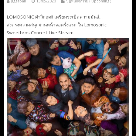
jiggaban
13/05/2020
ปฏิทินกิจกรรม ( Upcoming )
LOMOSONIC ฝ่าวิกฤต!! เตรียมระเบิดความมันส์…
ส่งตรงความสนุกผ่านหน้าจอครั้งแรก ใน Lomosonic
Sweetbros Concert Live Stream