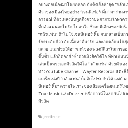
อย่างต่อเนื่องมาโดยตลอด กับซิงเกิ้ลล่าสุด “กลัวแฟ
ดีวาของเมืองไทยอย่าง “เจนนิเฟอร์ คิ้ม” มาร่วมงาน
อารมณ์ ที่ตัวเพลงนั้นพูดถึงความพยายามรักษาคว
ที่กลัวแฟนจะไม่รัก ไม่สนใจ ซึ่งจะมีเสียงของนั
“กลัวแฟน” ถ้าไม่ใช่เจนนิเฟอร์ คิ้ม จนกลายเป็นการ
ร้องระดับดีวา กับเนื้อหาที่น่ารัก และออดอ้อนได้
สลวย และช่วยให้อารมณ์ของเพลงมีลีลาในการออดอ
ขึ้นซ้ำ แล้วก็ตอกย้ำซ้ำด้วยมิวสิควิดีโอ ที่ทำเป็น
เล่นเป็นพระเอกมิวสิควิดีโอ “กลัวแฟน” ด้วยตัวเอ
ทางYouTube Channel : Wayfer Records แตะสี่ล้า
เจอริ่งแห่งปี “กลัวแฟน” ก็คลิกไปชมกันได้ แต่ถ้า
นิเฟอร์ คิ้ม” ความไพเราะของเสียงเครื่องดนตรีไท
True Music และDeezer หรือดาวน์โหลดกันไปเลยที่
มิวสิค
jenniferkim