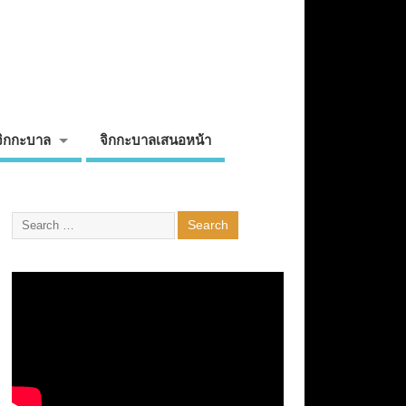
จิกกะบาล
จิกกะบาลเสนอหน้า