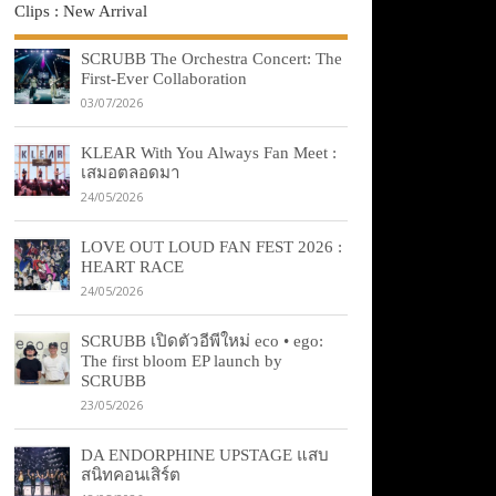
Clips : New Arrival
SCRUBB The Orchestra Concert: The
First-Ever Collaboration
03/07/2026
KLEAR With You Always Fan Meet :
เสมอตลอดมา
24/05/2026
LOVE OUT LOUD FAN FEST 2026 :
HEART RACE
24/05/2026
SCRUBB เปิดตัวอีพีใหม่ eco • ego:
The first bloom EP launch by
SCRUBB
23/05/2026
DA ENDORPHINE UPSTAGE แสบ
สนิทคอนเสิร์ต