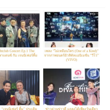
htclub Concert Ep.1 The
เพลง “ไม่เหมือนใคร (One of a Kind)”
าแดนซ์ กับ เจนนิเฟอร์คิ้ม
จากภาพยนตร์มิวสิคัลแอนิเมชั่น “วีโว่”
(VIVO)
ู้! “เจนนิเฟอร์ คิ้ม” ประเดิม
ข่าวด่วนข่าวดี แถลงได้เพียงวันเดียว