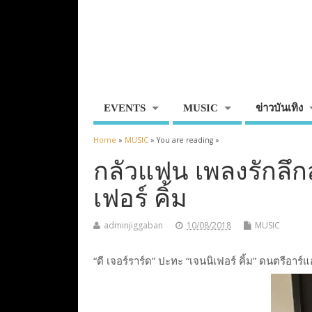
EVENTS
MUSIC
ข่าวบันเทิง
Home
»
MUSIC
» You are reading »
กลัวแฟน เพลงรักลึกส
เฟอร์ คิ้ม
adminjiggaban
10/08/2018
MUSIC
“ดี เจอร์ราร์ด” ปะทะ “เจนนิเฟอร์ คิ้ม” ดนตรีอา