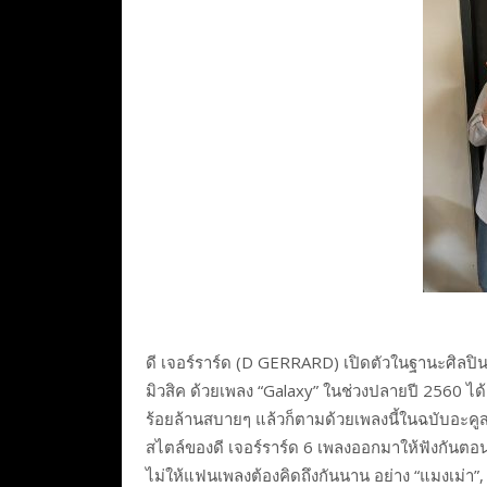
ดี เจอร์ราร์ด (D GERRARD) เปิดตัวในฐานะศิลปินข
มิวสิค ด้วยเพลง “Galaxy” ในช่วงปลายปี 2560 ได
ร้อยล้านสบายๆ แล้วก็ตามด้วยเพลงนี้ในฉบับอะคูสต
สไตล์ของดี เจอร์ราร์ด 6 เพลงออกมาให้ฟังกันตอนต้
ไม่ให้แฟนเพลงต้องคิดถึงกันนาน อย่าง “แมงเม่า”