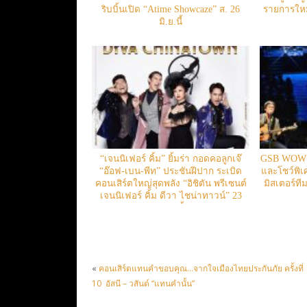
ริบบิ้นเปิด “Atime Showcaze” ส. 26
รายการใหม่
มิ.ย.นี้
“เจนนิเฟอร์ คิ้ม” ยิ้มร่า กอดคอลูกเจ๊
GSB WOW C
“อ๊อฟ-เบน-พีท” ประชันฝีปาก ระเบิด
และโชว์พิเ
คอนเสิร์ตใหญ่สุดพลัง “อิชิตัน พรีเซนต์
มิสเตอร์ทีม
เจนนิเฟอร์ คิ้ม ดีวา ไชน่าทาวน์” 23
ก.พ. นี้
«
คอนเสิร์ตแทนคำขอบคุณ…จากใจเมืองไทยประกันภัย ครั้งที่
10 อัสนี – วสันต์ “แทนคำนั้น”