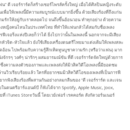
น” ดี เจอร์ราร์ดก็สร้างเซอร์ไพรส์ครั้งใหญ่ เมื่อได้ศิลปินหญิงระดับ
เพื่อให้เพลงนี้มีความสมบูรณ์แบบมากยิ่งขึ้น ด้วยเสียงร้องที่ถึงแก่น
ามรักให้อยู่กับเราตลอดไป จนถึงขึ้นอ้อนวอน ทำทุกอย่าง ด้วยความ
กร้องหญิงคนไหนในประเทศไทย ที่ทำให้แฟนกลัวได้สมกับชื่อเพลง
ฟีเจอริ่งแห่งปีเลยก็ว่าได้ ยิ่งไปกว่านั้นในเพลงนี้ นอกจากจะมีเสียง
สุดหัวจิต-หัวใจแล้ว ยังใช้เสียงเครื่องดนตรีไทยมาแต่งเติมให้เพลงสละ
้อน ไปพร้อมกับความรู้สึกเทิดทูนบูชาความรัก (หรือว่าแฟน) มาก
หนังจักรๆ วงศ์ๆ น่ารักๆ ผสมอารมณ์ขัน ที่ดี เจอร์ราร์ดจัดใหญ่ด้วยการ
ง ซึ่งความลงตัวของภาพและเพลงส่งให้มิวสิควิดีโอเพลงนี้มียอดชม
นวิวเรียบร้อยแล้ว ใครที่อยากชมมิวสิควิดีโอของเพลงที่เป็นการฟี
อยากฟังเสียงร้องที่ผสานกันอย่างกลมกลืนของ “ดี เจอร์ราร์ด และเจน
ยในดนตรีอาร์แอนด์บี ก็ฟังได้จาก Spotify, Apple Music, Joox,
 iTunes Storeวันนี้ โดยเวย์เฟอร์ เรคคอร์ด สังกัดวอร์นเนอร์