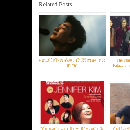
Related Posts
คอนเสิร์ตใหญ่ครั้งแรกในชีวิตของ “ก้อง
The Nig
สหรัถ”
Palace….พ
“คิ้ม-มดดำ-แจค-มิว-ซานิ” รวมตัว ตัด
คิ้มรู้โลกร