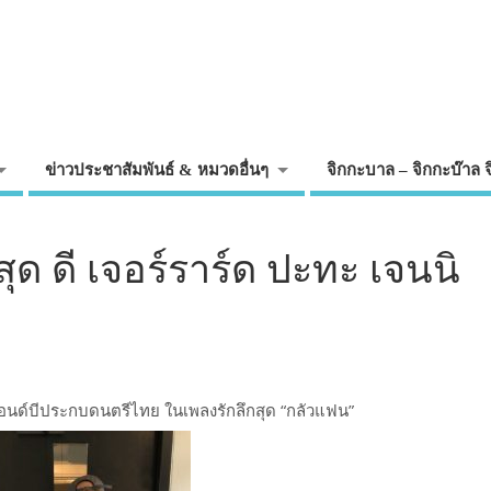
ข่าวประชาสัมพันธ์ & หมวดอื่นๆ
จิกกะบาล – จิกกะบ๊าล 
ุด ดี เจอร์ราร์ด ปะทะ เจนนิ
ร์แอนด์บีประกบดนตรีไทย ในเพลงรักลึกสุด “กลัวแฟน”