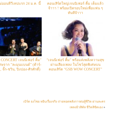
ออนทีวีเทปแรก 24 ม.ค. นี้
คอนเสิร์ตใหญ่เจนนิเฟอร์ คิ้ม เต็มแล้ว
จ้าาา ! พร้อมเปิดรอบใหม่เพื่อแฟน ๆ
ทันทีจ้าาา
ONCERT เจนนิเฟอร์ คิ้ม”
“เจนนิเฟอร์ คิ้ม” พร้อมส่งพลังความสุข
ศษจาก “ละมุนแบนด์” (ต้าร์-
ผ่านเสียงเพลง ในโชว์สุดพิเศษบน
, จั๊ก-ชวิน, ปิงปอง-ศิรศักดิ์)
คอนเสิร์ต “GSB WOW CONCERT”
เบิร์ด ธงไชย หยิบเรื่องจริง ถ่ายทอดพลังการต่อสู้ชีวิต ผ่านละคร
เพลงมิวสิคัล ชีวิตลิขิตเอง
»