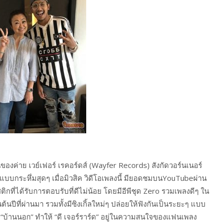
องค่าย เวย์เฟอร์ เรคอร์ดส์ (Wayfer Records) สังกัดวอร์นเนอร์
้แบบกระหึ่มสุดๆ เมื่อมิวสิค วิดีโอเพลงนี้ มียอดชมบนYouTubeผ่าน
ิกที่ได้รับการตอบรับที่ดีไม่น้อย โดยมีอีพีชุด Zero รวมเพลงดีๆ ใน
นปีที่ผ่านมา รวมทั้งมีซิงเกิ้ลใหม่ๆ ปล่อยให้ฟังกันเป็นระยะๆ แบบ
, “บ้านนอก” ทำให้ “ดี เจอร์ราร์ด” อยู่ในความสนใจของแฟนเพลง