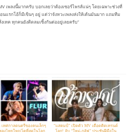
 MV เพลงนี้มากครับ บอกเลยว่าต้องเซอร์ไพรส์แน่ๆ โดยเฉพาะช่วงที่
อนแรกโอ้ก็มีเขินๆ อยู่ แต่ว่าจังหวะเพลงส่งให้เต้นมันมาก แถมทีม
ั่งเทค ทุกคนยังติดลมเซิ้งกันต่ออยู่เลยครับ”
8 เทศกาลดนตรีของคนเล็กๆ
“แสตมป์” เปิดตัว MV เดือดติดเทรนด์
พลงไทยใหญ่โตที่สุดในโลก
โลก! จับ “ใหม่-กลัฟ” ประชันฝีมือใน