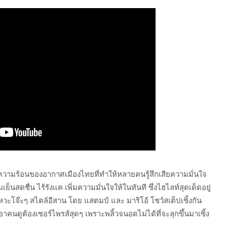
ความร้อนของอากาศเมืองไทยที่ทำให้หลายคนรู้สึกเสียความมั่นใจ
นสดชื่น ไร้รังแค เพิ่มความมั่นใจให้ในทันที ซึ่งไฮไลท์สุดเด็ดอยู่
หวะโจ๊ะๆ สไตล์อีสาน โดย แสตมป์ และ มาริโอ้ โชว์สเต็ปเซิ้งกัน
คนดูต้องเซอร์ไพรส์สุดๆ เพราะพลิ้วจนอดไม่ได้ที่จะลุกขึ้นมาเซิ้ง