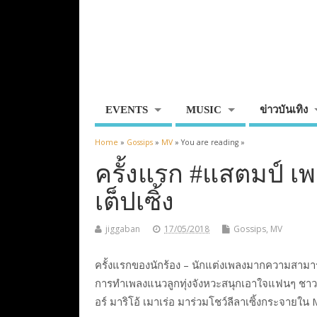
EVENTS
MUSIC
ข่าวบันเทิง
Home
»
Gossips
»
MV
» You are reading »
ครั้งแรก #แสตมป์ เพ
เต็ปเซิ้ง
jiggaban
17/05/2018
Gossips
,
MV
ครั้งแรกของนักร้อง – นักแต่งเพลงมากความสามารถ
การทำเพลงแนวลูกทุ่งจังหวะสนุกเอาใจแฟนๆ ชาว
อร์ มาริโอ้ เมาเร่อ มาร่วมโชว์ลีลาเซิ้งกระจายใน