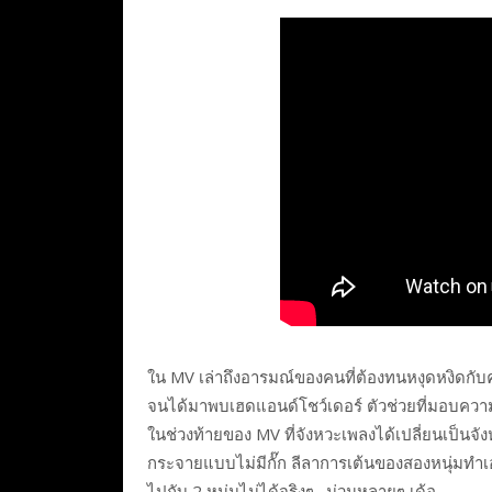
ใน MV เล่าถึงอารมณ์ของคนที่ต้องทนหงุดหงิดกับ
จนได้มาพบเฮดแอนด์โชว์เดอร์ ตัวช่วยที่มอบความเย็
ในช่วงท้ายของ MV ที่จังหวะเพลงได้เปลี่ยนเป็นจัง
กระจายแบบไม่มีกั๊ก ลีลาการเต้นของสองหนุ่มทำเอา
ไปกับ 2 หนุ่มไม่ได้จริงๆ…ม่วนหลายๆ เด้อ