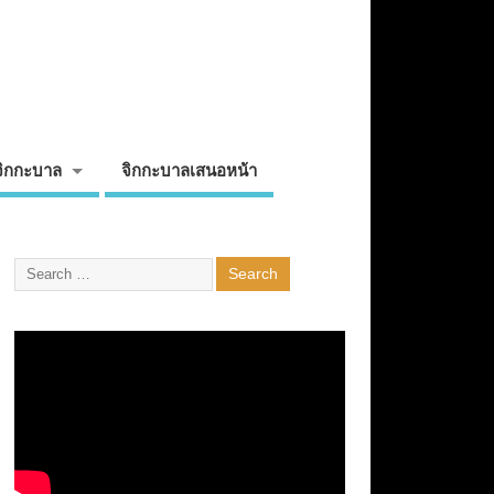
จิกกะบาล
จิกกะบาลเสนอหน้า