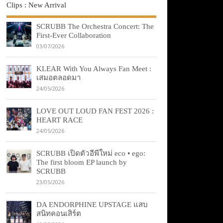
Clips : New Arrival
SCRUBB The Orchestra Concert: The
First-Ever Collaboration
03/07/2026
KLEAR With You Always Fan Meet :
เสมอตลอดมา
24/05/2026
LOVE OUT LOUD FAN FEST 2026 :
HEART RACE
24/05/2026
SCRUBB เปิดตัวอีพีใหม่ eco • ego:
The first bloom EP launch by
SCRUBB
23/05/2026
DA ENDORPHINE UPSTAGE แสบ
สนิทคอนเสิร์ต