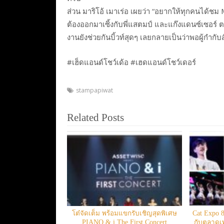
ส่วน มาริโอ้ เมาเร่อ เผยว่า “อยากให้ทุกคนได้ชม
ต้องออกมาเซิ้งกับพี่แสตมป์ และแก๊งแดนซ์เซอร์ ต
งานยังช่วยกันบิ้วท์สุดๆ เลยกลายเป็นว่าพอผู้กำกับส
#เฮ็ดแอนด์โชว์เด้อ #เฮดแอนด์โชว์เดอร์
stampapiwat
Related Posts
โต๋จัดเต็ม พร้อมแขกรับเชิญสุดพิเศษ
Cat Expo 
PIANO & i The First Concert
กับตลาดเ