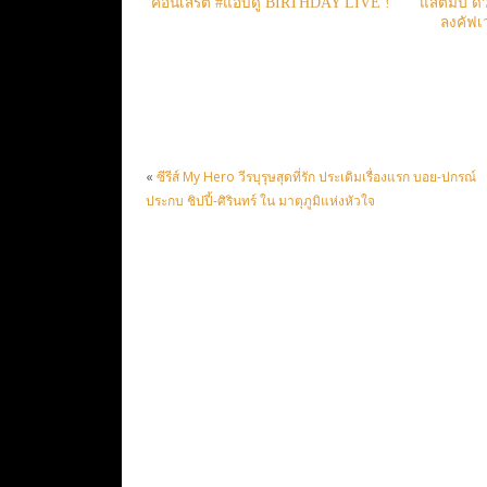
คอนเสิร์ต #แอบดู BIRTHDAY LIVE !
แสตมป์ ด
ลงคัฟเว
«
ซีรีส์ My Hero วีรบุรุษสุดที่รัก ประเดิมเรื่องแรก บอย-ปกรณ์
ประกบ ชิปปี้-ศิรินทร์ ใน มาตุภูมิแห่งหัวใจ