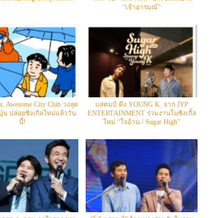
“เจ้าอารมณ์”​
. Awesome City Club วงสุด
แสตมป์ ดึง YOUNG K. จาก JYP
ุ่น ปล่อยซิงเกิลใหม่แล้ววัน
ENTERTAINMENT ร่วมงานในซิงเกิ้ล
นี้!
ใหม่ “ใจอ้วน / Sugar High”