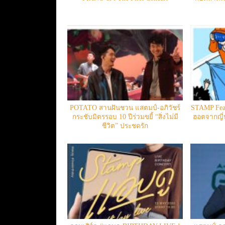
POTATO สานฝันชวน แสตมป์-อภิวัชร์
STAMP Feat
กระชับมิตรรอบ 10 ปีร่วมขยี้ “สิ่งไม่มี
ฮอตจากญี่ป
ชีวิต” ประชดรัก