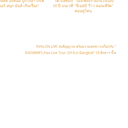
วลสด อะตอม ถูกใจสาวกเพ
“โต๋-แสตมป์” ร้องเพลงร่วมกันในรอบ
อร์ สนุก มันส์ เกินเรื่อง!
10 ปี บนเวที “จีเอสบี ว๊าว คอนเสิร์ต”
ตอนทูโทน
‘AVALON LIVE’ ส่งสัญญาณ พร้อมรวมพลชาวเจร็อกกับ “
RADWIMPS Asia Live Tour 2018 in Bangkok” 18 สิงหาฯ นี้
»