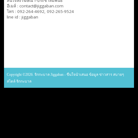
สนใจลงโฆษณา-ประชาสัมพันธ์
อีเมล์ : contact@jiggaban.com
โทร : 092-264-4692, 092-265-9524
line id : jiggaban
Copyright ©2026. จิกกะบาล Jiggaban - ขืนใจนำเสนอ ข้อมูล ข่าวสาร สบายๆ
สไตล์ จิกกะบาล