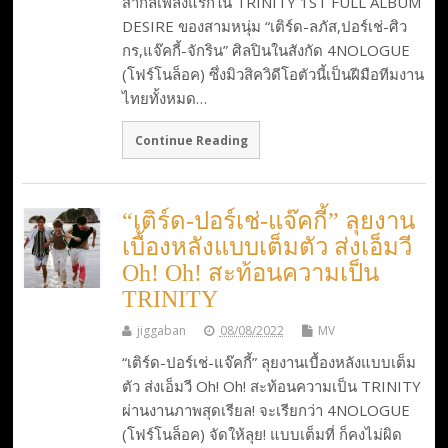
สากลเพลงแรกใน TRINITY 1ST FULL ALBUM
DESIRE ของสามหนุ่ม “เติร์ด-ลภัส,ปอร์เช่-ศิว
กร,แจ๊คกี้-จักริน” ศิลปินในสังกัด 4NOLOGUE
(โฟร์โนล็อค) ซึ่งมิวสิควิดีโอตัวนี้เป็นฝีมือทีมงาน
ไทยทั้งหมด…
Continue Reading
“เติร์ด-ปอร์เช่-แจ๊คกี้” ลุยงาน
เบื้องหลังแบบเต็มตัว ส่งเอ็มวี
Oh! Oh! สะท้อนความเป็น
TRINITY
jiggaban
08/08/2022
MV
“เติร์ด-ปอร์เช่-แจ๊คกี้” ลุยงานเบื้องหลังแบบเต็ม
ตัว ส่งเอ็มวี Oh! Oh! สะท้อนความเป็น TRINITY
ผ่านงานภาพสุดเรียล! จะเรียกว่า 4NOLOGUE
(โฟร์โนล็อค) จัดให้ลุย! แบบเต็มที่ ก็คงไม่ผิด