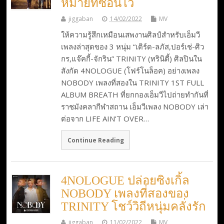
หมายที่ซ่อนไว้
jiggaban
14/02/2022
MV
ให้ความรู้สึกเหมือนเสพงานศิลป์สำหรับเอ็มวี
เพลงล่าสุดของ 3 หนุ่ม “เติร์ด-ลภัส,ปอร์เช่-ศิว
กร,แจ๊คกี้-จักริน” TRINITY (ทรินิตี้) ศิลปินใน
สังกัด 4NOLOGUE (โฟร์โนล็อค) อย่างเพลง
NOBODY เพลงที่สองใน TRINITY 1ST FULL
ALBUM BREATH ที่ยกกองเอ็มวีไปถ่ายทำกันที่
ราชมังคลากีฬาสถาน เอ็มวีเพลง NOBODY เล่า
ต่อจาก LIFE AIN’T OVER…
Continue Reading
4NOLOGUE ปล่อยซิงเกิ้ล
NOBODY เพลงที่สองของ
TRINITY โชว์วิถีหนุ่มคลั่งรัก
jiggaban
11/02/2022
MV