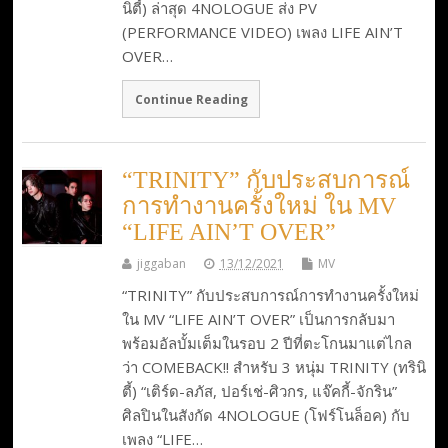
นิตี้) ล่าสุด 4NOLOGUE ส่ง PV
(PERFORMANCE VIDEO) เพลง LIFE AIN’T
OVER…
Continue Reading
“TRINITY” กับประสบการณ์
การทำงานครั้งใหม่ ใน MV
“LIFE AIN’T OVER”
jiggaban
13/12/2021
MV
“TRINITY” กับประสบการณ์การทำงานครั้งใหม่
ใน MV “LIFE AIN’T OVER” เป็นการกลับมา
พร้อมอัลบั้มเต็มในรอบ 2 ปีที่ตะโกนมาแต่ไกล
ว่า COMEBACK!! สำหรับ 3 หนุ่ม TRINITY (ทรินิ
ตี้) “เติร์ด-ลภัส, ปอร์เช่-ศิวกร, แจ๊คกี้-จักริน”
ศิลปินในสังกัด 4NOLOGUE (โฟร์โนล็อค) กับ
เพลง “LIFE…