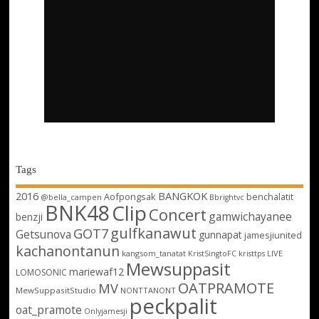
Tags
2016
BANGKOK
Aofpongsak
benchalatit
@bella_campen
Bbrightvc
BNK48
Clip
Concert
gamwichayanee
benzji
gulfkanawut
GOT7
Getsunova
gunnapat
jamesjiunited
kachanontanun
kangsom_tanatat
LIVE
KristSingtoFC
kristtps
Mewsuppasit
mariewaf12
LOMOSONIC
OATPRAMOTE
MV
MewSuppasitStudio
NONTTANONT
peckpalit
oat_pramote
Onlyjamesji