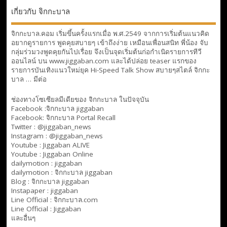
เกี่ยวกับ จิกกะบาล
จิกกะบาล.คอม เริ่มขึ้นครั้งแรกเมื่อ พ.ศ.2549 จากการเริ่มต้นแนวคิด
อยากดูรายการ พูดคุยสบายๆ เข้าถึงง่าย เหมือนเพื่อนสนิท พี่น้อง จับ
กลุ่มร่วมวงพูดคุยกันไปเรื่อย จึงเป็นจุดเริ่มต้นก่อกำเนิดรายการทีวี
ออนไลน์ บน www.jiggaban.com และได้ปล่อย teaser แรกของ
รายการบันเทิงแนวใหม่ยุค Hi-Speed Talk Show สบายๆสไตล์
จิกกะ
บาล … มีต่อ
ช่องทางโซเซียลมีเดียของ จิกกะบาล ในปัจจุบัน
Facebook :
จิกกะบาล jiggaban
Facebook:
จิกกะบาล Portal Recall
Twitter : @jiggaban_news
Instagram : @jiggaban_news
Youtube :
Jiggaban ALIVE
Youtube :
Jiggaban Online
dailymotion :
jiggaban
dailymotion :
จิกกะบาล jiggaban
Blog :
จิกกะบาล jiggaban
Instapaper : jiggaban
Line Official :
จิกกะบาล.com
Line Official :
Jiggaban
และอื่นๆ