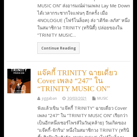
MUSIC ON” ส่งอารมณ์ผ่านเพลง Lay Me Down
ได้เวลากระชากใจแฟนๆ อีกครั้ง เมื่อ
4NOLOGUE (โฟร์โนล็อค) ส่ง “เติร์ด-ลภัส” หนึ่ง
ในสมาชิกวง TRINITY (ทรินิตี้) ปล่อยของใน
“TRINITY MUSIC…
Continue Reading
แจ๊คกี้ TRINITY ฉายเดี่ยว
Cover เพลง “247” ใน
“TRINITY MUSIC ON”
jiggaban
30/03/2021
MUSIC
ฟังแล้วเขิน “แจ๊คกี้ TRINITY” ฉายเดี่ยว Cover
เพลง “247” ใน “TRINITY MUSIC ON” เรียกว่า
เป็นอีกหนึ่งเซอร์ไพรส์ในวัน(คล้าย) วันเกิดของ
“แจ๊คกี้-จักริน” หนึ่งในสมาชิกวง TRINITY (ทรินิ