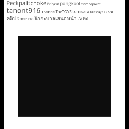
Peckpalitchoke
pongkool
Polycat
stampapiwat
tanont916
tomisara
TheTOYS
Thailand
urassayas
ZANI
คลิป
เพลง
จิกกะบาลเสนอหน้า
จิกกะบาล