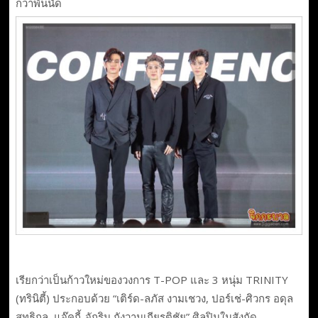
กว่าพันนัด
เรียกว่าเป็นก้าวใหม่ของวงการ T-POP และ 3 หนุ่ม TRINITY
(ทรินิตี้) ประกอบด้วย “เติร์ด-ลภัส งามเชวง, ปอร์เช่-ศิวกร อดุล
สุทธิกุล, แจ๊คกี้-จักริน กังวานเกียรติชัย” ศิลปินในสังกัด