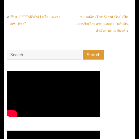
«
“จีบป่ะ” “PEARWAH หรือ แพรวา
ทะเลสงัด (The Silent Sea) เปิด
– ณิชาภัทร”
ภารกิจเสี่ยงตาย และความลับอัน
ดำมืดบนดวงจันทร์
»