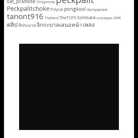
oat_pramote
Onlyjamesji
Peckpalitchoke
pongkool
Polycat
stampapiwat
tanont916
tomisara
TheTOYS
Thailand
urassayas
ZANI
คลิป
เพลง
จิกกะบาลเสนอหน้า
จิกกะบาล