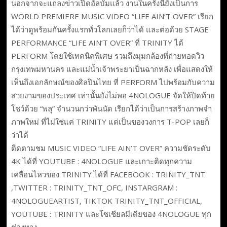
นอกจากจะแถลงข่าวเปิดอัลบั้มแล้ว งานในครั้งนี้ยังเป็นการ
WORLD PREMIERE MUSIC VIDEO “LIFE AIN’T OVER” เรียก
ได้ว่าดูพร้อมกันครั้งแรกทั่วโลกเลยก็ว่าได้ และต่อด้วย STAGE
PERFORMANCE “LIFE AIN’T OVER” ที่ TRINITY ได้
PERFORM โดยใช้เทคนิคพิเศษ รวมถึงมุมกล้องที่ถ่ายทอดวิว
กรุงเทพมหานคร และแม่น้ำเจ้าพระยาเป็นฉากหลัง เพื่อแสดงให้
เห็นถึงเอกลักษณ์ของศิลปินไทย ที่ PERFORM ไปพร้อมกับความ
สวยงามของประเทศ เท่านั้นยังไม่พอ 4NOLOGUE จัดให้ปิดท้าย
โชว์ด้วย “พลุ” จำนวนกว่าพันนัด เรียกได้ว่าเป็นการสร้างภาพจำ
ภาพใหม่ ที่ไม่ใช่แค่ TRINITY แต่เป็นของวงการ T-POP เลยก็
ว่าได้
ติดตามชม MUSIC VIDEO “LIFE AIN’T OVER” ความชัดระดับ
4K ได้ที่ YOUTUBE : 4NOLOGUE และเกาะติดทุกความ
เคลื่อนไหวของ TRINITY ได้ที่ FACEBOOK : TRINITY_TNT
,TWITTER : TRINITY_TNT_OFC, INSTARGRAM :
4NOLOGUEARTIST, TIKTOK TRINITY_TNT_OFFICIAL,
YOUTUBE : TRINITY และโซเชียลมีเดียของ 4NOLOGUE ทุก
ช่องทาง