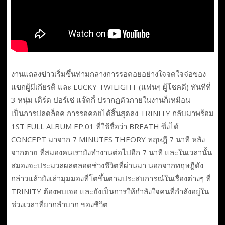
งานแถลงข่าวเริ่มขึ้นท่ามกลางการรอคอยอย่างใจจดใจจ่อของ
แขกผู้มีเกียรติ และ LUCKY TWILIGHT (แฟนๆ ผู้โชคดี) ทันทีที่
3 หนุ่ม เติร์ด ปอร์เช่ แจ๊คกี้ ปรากฏตัวภายในงานก็เหมือน
เป็นการปลดล็อค การรอคอยได้สิ้นสุดลง TRINITY กลับมาพร้อม
1ST FULL ALBUM EP.01 ที่ใช้ชื่อว่า BREATH ซึ่งได้
CONCEPT มาจาก 7 MINUTES THEORY ทฤษฎี 7 นาที หลัง
จากตาย ที่สมองคนเรายังทำงานต่อไปอีก 7 นาที และในเวลานั้น
สมองจะประมวลผลตลอดช่วงชีวิตที่ผ่านมา นอกจากทฤษฎีดัง
กล่าวแล้วยังเล่ามุมมองที่โตขึ้นตามประสบการณ์ในเรื่องต่างๆ ที่
TRINITY ต้องพบเจอ และยังเป็นการให้กำลังใจคนที่กำลังอยู่ใน
ช่วงเวลาที่ยากลำบาก ของชีวิต