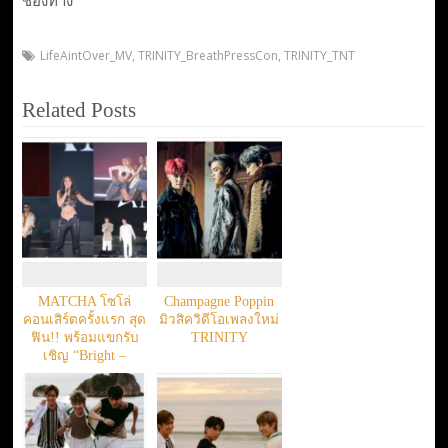
LifeAintOver_MV
,
TRINITY_BreathPressCon
,
TRINITY_TNT
Related Posts
MATCHA โซโล่
Champagne Poppin
คอนเสิร์ตครั้งแรก สุด
มิวสิควิดีโอเพลงใหม่
ฟิน!! พร้อมแขกรับ
TRINITY
เชิญ “Bright –
Trininy – Daboyway”
และ 4 สาว “Alala”