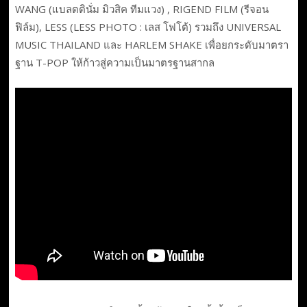
WANG (แบลตตินั่ม มิวสิค ทีมแวง) , RIGEND FILM (รีจอน
ฟิล์ม), LESS (LESS PHOTO : เลส โฟโต้) รวมถึง UNIVERSAL
MUSIC THAILAND และ HARLEM SHAKE เพื่อยกระดับมาตรา
ฐาน T-POP ให้ก้าวสู่ความเป็นมาตรฐานสากล