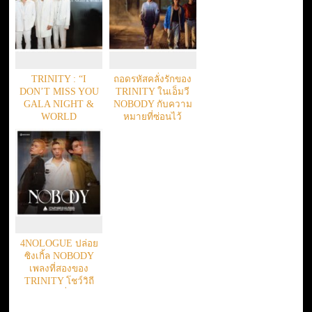
TRINITY : “I
ถอดรหัสคลั่งรักของ
DON’T MISS YOU
TRINITY ในเอ็มวี
GALA NIGHT &
NOBODY กับความ
WORLD
หมายที่ซ่อนไว้
PREMIERE”
4NOLOGUE ปล่อย
ซิงเกิ้ล NOBODY
เพลงที่สองของ
TRINITY โชว์วิถี
หนุ่มคลั่งรัก