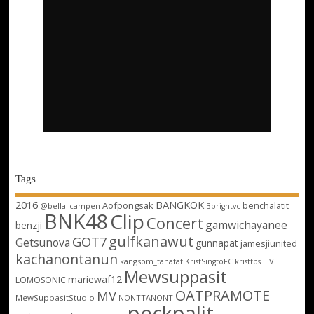
Tags
2016
BANGKOK
Aofpongsak
benchalatit
@bella_campen
Bbrightvc
BNK48
Clip
Concert
gamwichayanee
benzji
gulfkanawut
GOT7
Getsunova
gunnapat
jamesjiunited
kachanontanun
kangsom_tanatat
LIVE
KristSingtoFC
kristtps
Mewsuppasit
mariewaf12
LOMOSONIC
OATPRAMOTE
MV
MewSuppasitStudio
NONTTANONT
peckpalit