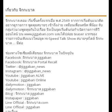
เกี่ยวกับ จิกกะบาล
จิกกะบาล.คอม เริ่มขึ้นครั้งแรกเมื่อ พ.ศ.2549 จากการเริ่มต้นแนวคิด
อยากดูรายการ พูดคุยสบายๆ เข้าถึงง่าย เหมือนเพื่อนสนิท พี่น้อง จับ
กลุ่มร่วมวงพูดคุยกันไปเรื่อย จึงเป็นจุดเริ่มต้นก่อกำเนิดรายการทีวี
ออนไลน์ บน www.jiggaban.com และได้ปล่อย teaser แรกของ
รายการบันเทิงแนวใหม่ยุค Hi-Speed Talk Show สบายๆสไตล์
จิกกะ
บาล … มีต่อ
ช่องทางโซเซียลมีเดียของ จิกกะบาล ในปัจจุบัน
Facebook :
จิกกะบาล jiggaban
Facebook:
จิกกะบาล Portal Recall
Twitter : @jiggaban_news
Instagram : @jiggaban_news
Youtube :
Jiggaban ALIVE
Youtube :
Jiggaban Online
dailymotion :
jiggaban
dailymotion :
จิกกะบาล jiggaban
Blog :
จิกกะบาล jiggaban
Instapaper : jiggaban
Line Official :
จิกกะบาล.com
Line Official :
Jiggaban
และอื่นๆ