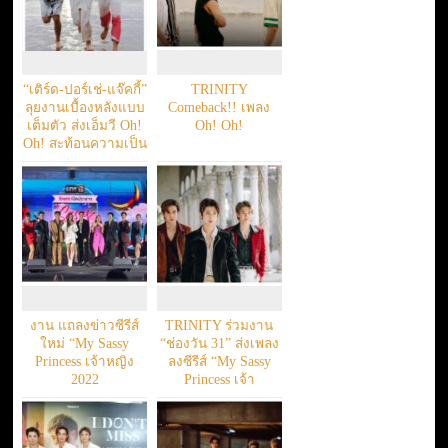
“เติร์ด-ปอร์เช่-แจ๊คกี้”
TRINITY
ลุยงานเบื้องหลังแบบ
Comeback!! เพลง
เต็มตัว ส่งเอ็มวี Oh!
Oh! Oh!
Oh! สะท้อนความเป็น
TRINITY
งาน แถลงข่าวซีรีส์
TRINITY ร่วมงาน
ใหม่ “My Sassy
“ช่องวัน 31” ส่งเพลง
Princess เจ้าหญิง
ลงซีรีส์ “My Sassy
2022
Princess เจ้า
หญิง2022”