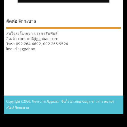
ติดต่อ จิกกะบาล
สนใจลงโฆษณา-ประชาสัมพันธ์
อีเมล์ : contact@jiggaban.com
โทร : 092-264-4692, 092-265-9524
line id : jiggaban
Copyright ©2026. จิกกะบาล Jiggaban - ขืนใจนำเสนอ ข้อมูล ข่าวสาร สบายๆ
สไตล์ จิกกะบาล