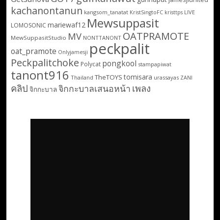
kachanontanun
kangsom_tanatat
LIVE
KristSingtoFC
kristtps
Mewsuppasit
mariewaf12
LOMOSONIC
OATPRAMOTE
MV
MewSuppasitStudio
NONTTANONT
peckpalit
oat_pramote
Onlyjamesji
Peckpalitchoke
pongkool
Polycat
stampapiwat
tanont916
tomisara
TheTOYS
Thailand
urassayas
ZANI
คลิป
เพลง
จิกกะบาลเสนอหน้า
จิกกะบาล