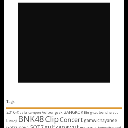
Tags
2016
BANGKOK
Aofpongsak
benchalatit
@bella_campen
Bbrightvc
BNK48
Clip
Concert
gamwichayanee
benzji
gulfkanawut
GOT7
Getsunova
gunnapat
jamesjiunited