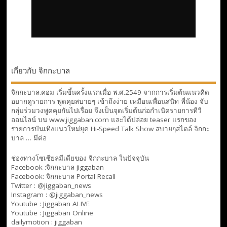
เกี่ยวกับ จิกกะบาล
จิกกะบาล.คอม เริ่มขึ้นครั้งแรกเมื่อ พ.ศ.2549 จากการเริ่มต้นแนวคิด
อยากดูรายการ พูดคุยสบายๆ เข้าถึงง่าย เหมือนเพื่อนสนิท พี่น้อง จับ
กลุ่มร่วมวงพูดคุยกันไปเรื่อย จึงเป็นจุดเริ่มต้นก่อกำเนิดรายการทีวี
ออนไลน์ บน www.jiggaban.com และได้ปล่อย teaser แรกของ
รายการบันเทิงแนวใหม่ยุค Hi-Speed Talk Show สบายๆสไตล์
จิกกะ
บาล … มีต่อ
ช่องทางโซเซียลมีเดียของ จิกกะบาล ในปัจจุบัน
Facebook :
จิกกะบาล jiggaban
Facebook:
จิกกะบาล Portal Recall
Twitter : @jiggaban_news
Instagram : @jiggaban_news
Youtube :
Jiggaban ALIVE
Youtube :
Jiggaban Online
dailymotion :
jiggaban