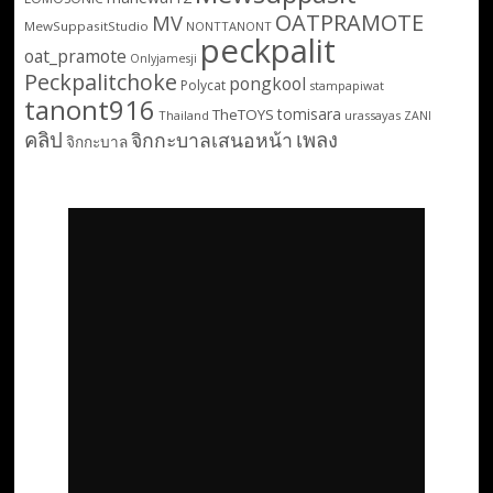
OATPRAMOTE
MV
MewSuppasitStudio
NONTTANONT
peckpalit
oat_pramote
Onlyjamesji
Peckpalitchoke
pongkool
Polycat
stampapiwat
tanont916
tomisara
TheTOYS
Thailand
urassayas
ZANI
คลิป
เพลง
จิกกะบาลเสนอหน้า
จิกกะบาล