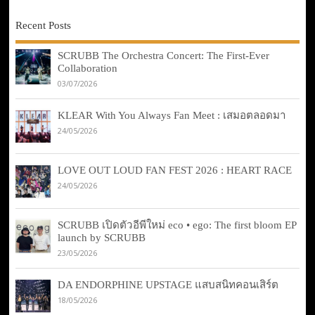
Recent Posts
SCRUBB The Orchestra Concert: The First-Ever
Collaboration
03/07/2026
KLEAR With You Always Fan Meet : เสมอตลอดมา
24/05/2026
LOVE OUT LOUD FAN FEST 2026 : HEART RACE
24/05/2026
SCRUBB เปิดตัวอีพีใหม่ eco • ego: The first bloom EP
launch by SCRUBB
23/05/2026
DA ENDORPHINE UPSTAGE แสบสนิทคอนเสิร์ต
18/05/2026