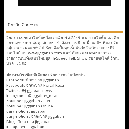
เกี่ยวกับ จิกกะบาล
จิกกะบาล.คอม เริ่มขึ้นครั้งแรกเมื่อ พ.ศ.2549 จากการเริ่มต้นแนวคิด
อยากดูรายการ พูดคุยสบายๆ เข้าถึงง่าย เหมือนเพื่อนสนิท พี่น้อง จับ
กลุ่มร่วมวงพูดคุยกันไปเรื่อย จึงเป็นจุดเริ่มต้นก่อกำเนิดรายการทีวี
ออนไลน์ บน www.jiggaban.com และได้ปล่อย teaser แรกของ
รายการบันเทิงแนวใหม่ยุค Hi-Speed Talk Show สบายๆสไตล์
จิกกะ
บาล … มีต่อ
ช่องทางโซเซียลมีเดียของ จิกกะบาล ในปัจจุบัน
Facebook :
จิกกะบาล jiggaban
Facebook:
จิกกะบาล Portal Recall
Twitter : @jiggaban_news
Instagram : @jiggaban_news
Youtube :
Jiggaban ALIVE
Youtube :
Jiggaban Online
dailymotion :
jiggaban
dailymotion :
จิกกะบาล jiggaban
Blog :
จิกกะบาล jiggaban
Instapaper : jiggaban