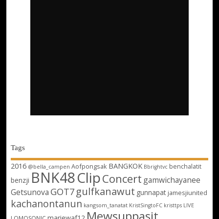
Tags
2016
BANGKOK
Aofpongsak
benchalatit
@bella_campen
Bbrightvc
BNK48
Clip
Concert
gamwichayanee
benzji
gulfkanawut
GOT7
Getsunova
gunnapat
jamesjiunited
kachanontanun
kangsom_tanatat
LIVE
KristSingtoFC
kristtps
Mewsuppasit
mariewaf12
LOMOSONIC