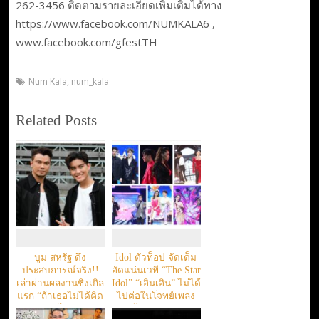
262-3456 ติดตามรายละเอียดเพิ่มเติมได้ทาง
https://www.facebook.com/NUMKALA6 ,
www.facebook.com/gfestTH
Num Kala
,
num_kala
Related Posts
บูม สหรัฐ ดึง
Idol ตัวท็อป จัดเต็ม
ประสบการณ์จริง!!
อัดแน่นเวที “The Star
เล่าผ่านผลงานซิงเกิล
Idol” “เอินเอิน” ไม่ได้
แรก “ถ้าเธอไม่ได้คิด
ไปต่อในโจทย์เพลง
อะไร”
ร้องคู่ศิลปิน