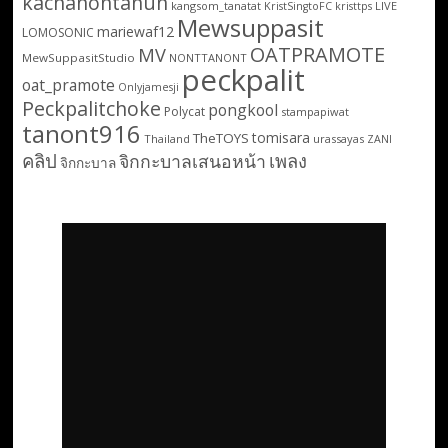
kachanontanun
kangsom_tanatat
LIVE
KristSingtoFC
kristtps
Mewsuppasit
mariewaf12
LOMOSONIC
OATPRAMOTE
MV
MewSuppasitStudio
NONTTANONT
peckpalit
oat_pramote
Onlyjamesji
Peckpalitchoke
pongkool
Polycat
stampapiwat
tanont916
tomisara
TheTOYS
Thailand
urassayas
ZANI
คลิป
เพลง
จิกกะบาลเสนอหน้า
จิกกะบาล