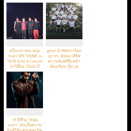
ครั้งแรก ของ หนุ่ม
genie นำทัพชาวร็อก
กะลา MY NAME is
บุก รร. มัธยม เสิร์ฟ
NUM KALA Concert
ความมันฟรีถึงหน้า
19 ปีที่รอ #ไม่มาก็
ห้องเรียน เริ่ม 24
คิดถึง
พ.ค. นี้
19 ปีที่รอ “หนุ่ม
กะลา” ดับเบิ้ลความ
มันส์ให้แฟนเพลง ปิด