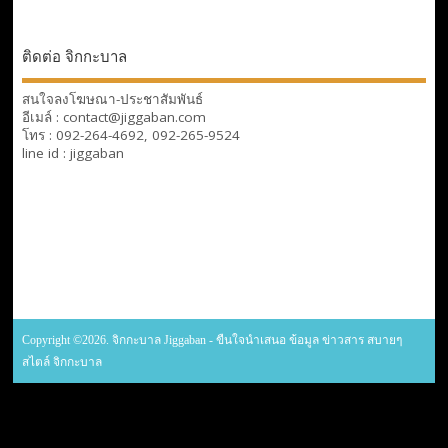
ติดต่อ จิกกะบาล
สนใจลงโฆษณา-ประชาสัมพันธ์
อีเมล์ : contact@jiggaban.com
โทร : 092-264-4692, 092-265-9524
line id : jiggaban
Copyright ©2026. จิกกะบาล Jiggaban - ขืนใจนำเสนอ ข้อมูล ข่าวสาร สบายๆ
สไตล์ จิกกะบาล