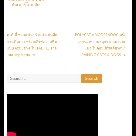
ธันเดอร์โดม จัด
คอนเสิร์ตใหญ่ 2 รอบ
19-20 พ.ค.นี้
«
เต้-ตี๋ ชวนแฟนๆ ร่วมเปิดบันทึก
POLYCAT x MODERNDOG ครั้ง
การเดินทาง พร้อมเสิร์ฟความฟิน
แรกของความสนุกจากหมาและ
แบบ exclusive ใน TAE TEE The
แมว ในคอนเสิร์ตเดียวกัน ”
Journey Memory
RAINING CATS & DOGS “
»