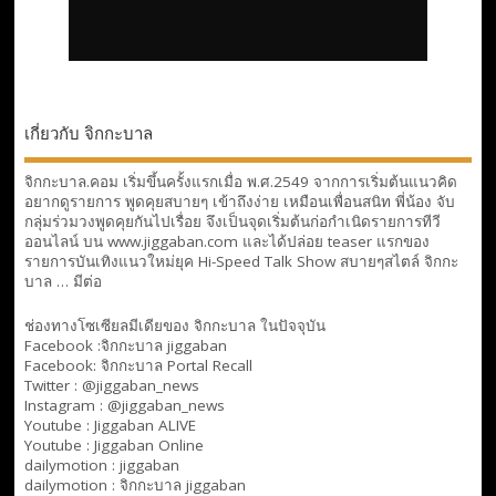
เกี่ยวกับ จิกกะบาล
จิกกะบาล.คอม เริ่มขึ้นครั้งแรกเมื่อ พ.ศ.2549 จากการเริ่มต้นแนวคิด
อยากดูรายการ พูดคุยสบายๆ เข้าถึงง่าย เหมือนเพื่อนสนิท พี่น้อง จับ
กลุ่มร่วมวงพูดคุยกันไปเรื่อย จึงเป็นจุดเริ่มต้นก่อกำเนิดรายการทีวี
ออนไลน์ บน www.jiggaban.com และได้ปล่อย teaser แรกของ
รายการบันเทิงแนวใหม่ยุค Hi-Speed Talk Show สบายๆสไตล์
จิกกะ
บาล … มีต่อ
ช่องทางโซเซียลมีเดียของ จิกกะบาล ในปัจจุบัน
Facebook :
จิกกะบาล jiggaban
Facebook:
จิกกะบาล Portal Recall
Twitter : @jiggaban_news
Instagram : @jiggaban_news
Youtube :
Jiggaban ALIVE
Youtube :
Jiggaban Online
dailymotion :
jiggaban
dailymotion :
จิกกะบาล jiggaban