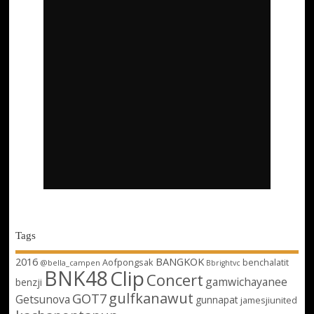
Tags
2016
BANGKOK
Aofpongsak
benchalatit
@bella_campen
Bbrightvc
BNK48
Clip
Concert
gamwichayanee
benzji
gulfkanawut
GOT7
Getsunova
gunnapat
jamesjiunited