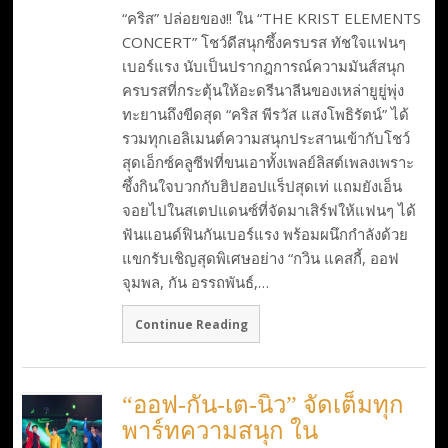
“คริส” ปล่อยของ!! ใน “THE KRIST ELEMENTS
CONCERT” โชว์ดีสนุกซึ้งครบรส ทัชใจแฟนๆ
เบอร์แรง นับเป็นปรากฎการณ์ความมันส์สนุก
ครบรสที่กระตุ้นให้อะดรีนาลีนของเหล่ายูยู่พุ่ง
ทะยานถึงขีดสุด “คริส พีรวัส แสงโพธิรัตน์” ได้
รวมทุกเอลิเมนต์ความสนุกประสานเข้ากับโชว์
สุดเอ็กซ์คลูซีฟที่ขนเอาทั้งเพลย์ลิสต์เพลงเพราะ
ซึ้งกินใจบวกกับฮิปฮอปแร็ปสุดเท่ แถมยังเอ็น
จอยไปในสเตปแดนซ์ที่จัดมาเสิร์ฟให้แฟนๆ ได้
ฟันแอนด์ฟินกันเบอร์แรง พร้อมผนึกกำลังด้วย
แขกรับเชิญสุดพิเศษอย่าง “กวิน แคสกี้, ออฟ
จุมพล, กัน อรรถพันธ์,…
Continue Reading
“ออฟ-กัน-เต-นิว” จัดเต็มทุก
พาร์ทความสนุก ใน