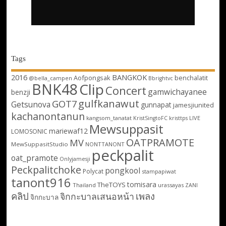
Tags
2016
BANGKOK
Aofpongsak
benchalatit
@bella_campen
Bbrightvc
BNK48
Clip
Concert
gamwichayanee
benzji
gulfkanawut
GOT7
Getsunova
gunnapat
jamesjiunited
kachanontanun
kangsom_tanatat
LIVE
KristSingtoFC
kristtps
Mewsuppasit
mariewaf12
LOMOSONIC
OATPRAMOTE
MV
MewSuppasitStudio
NONTTANONT
peckpalit
oat_pramote
Onlyjamesji
Peckpalitchoke
pongkool
Polycat
stampapiwat
tanont916
tomisara
TheTOYS
Thailand
urassayas
ZANI
คลิป
เพลง
จิกกะบาลเสนอหน้า
จิกกะบาล