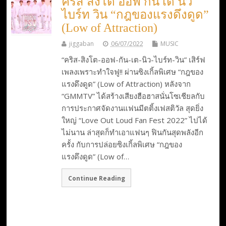
คริส สิงโต ออฟ กัน เต นิว
ไบร์ท วิน “กฎของแรงดึงดูด”
(Low of Attraction)
jiggaban
06/07/2022
MUSIC
“คริส-สิงโต-ออฟ-กัน-เต-นิว-ไบร์ท-วิน” เสิร์ฟ
เพลงเพราะทำใจฟู!! ผ่านซิงเกิ้ลพิเศษ “กฎของ
แรงดึงดูด” (Low of Attraction) หลังจาก
“GMMTV” ได้สร้างเสียงฮือฮาสนั่นโซเชียลกับ
การประกาศจัดงานแฟนมีตติ้งเฟสติวัล สุดยิ่ง
ใหญ่ “Love Out Loud Fan Fest 2022” ไปได้
ไม่นาน ล่าสุดก็ทำเอาแฟนๆ ฟินกันสุดพลังอีก
ครั้ง กับการปล่อยซิงเกิ้ลพิเศษ “กฎของ
แรงดึงดูด” (Low of…
Continue Reading