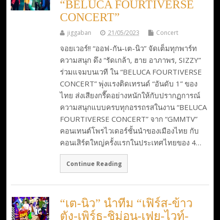
“BELUCA FOURTIVERSE
CONCERT”
jiggaban
21/05/2023
Concert
จอยเวอร์!! “ออฟ-กัน-เต-นิว” จัดเต็มทุกพาร์ท
ความสนุก ดึง “รัดเกล้า, ฮาย อาภาพร, SIZZY”
ร่วมแจมบนเวที ใน “BELUCA FOURTIVERSE
CONCERT” พุ่งแรงติดเทรนด์ “อันดับ 1” ของ
ไทย ส่งเสียงกรี๊ดอย่างหนักให้กับปรากฏการณ์
ความสนุกแบบครบทุกอรรถรสในงาน “BELUCA
FOURTIVERSE CONCERT” จาก “GMMTV”
คอนเทนต์โพรไวเดอร์ชั้นนำของเมืองไทย กับ
คอนเสิร์ตใหญ่ครั้งแรกในประเทศไทยของ 4…
Continue Reading
“เต-นิว” นำทีม “เฟิร์ส-ข้าว
ตัง-เพิร์ธ-ชิม่อน-เฟย-ไวท์-