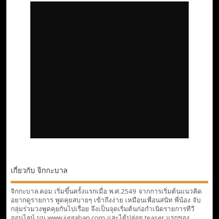
เกี่ยวกับ จิกกะบาล
จิกกะบาล.คอม เริ่มขึ้นครั้งแรกเมื่อ พ.ศ.2549 จากการเริ่มต้นแนวคิด
อยากดูรายการ พูดคุยสบายๆ เข้าถึงง่าย เหมือนเพื่อนสนิท พี่น้อง จับ
กลุ่มร่วมวงพูดคุยกันไปเรื่อย จึงเป็นจุดเริ่มต้นก่อกำเนิดรายการทีวี
ออนไลน์ บน www.jiggaban.com และได้ปล่อย teaser แรกของ