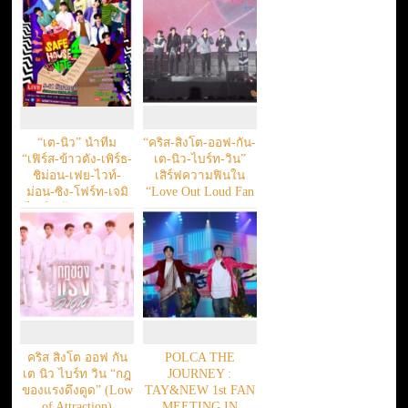
ของไทย 2 วันติด
ต.ค.นี้
“เต-นิว” นำทีม
“คริส-สิงโต-ออฟ-กัน-
“เฟิร์ส-ข้าวตัง-เพิร์ธ-
เต-นิว-ไบร์ท-วิน”
ชิม่อน-เฟย-ไวท์-
เสิร์ฟความฟินใน
ม่อน-ซิง-โฟร์ท-เจมิ
“Love Out Loud Fan
ไนน์-พร้อม” รวมตัว
Fest 2022”
ครั้งใหญ่!!! ใน
รายการ “SAFE
HOUSE SEASON 4 :
บ้านลับ จับ VOTE
LIVE”
คริส สิงโต ออฟ กัน
POLCA THE
เต นิว ไบร์ท วิน “กฎ
JOURNEY :
ของแรงดึงดูด” (Low
TAY&NEW 1st FAN
of Attraction)
MEETING IN