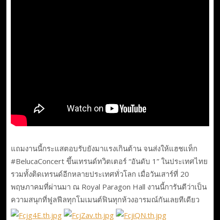
แถมงานนี้กระแสตอบรับยังมาแรงเกินต้าน จนส่งให้แฮชแท็ก
#BelucaConcert ขึ้นเทรนด์ทวิตเตอร์ “อันดับ 1” ในประเทศไทย
รวมทั้งติดเทรนด์อีกหลายประเทศทั่วโลก เมื่อวันเสาร์ที่ 20
พฤษภาคมที่ผ่านมา ณ Royal Paragon Hall งานนี้การันตีว่าเป็น
ความสนุกที่ฟูลฟีลทุกโมเมนต์ฟินทุกห้วงอารมณ์กันเลยทีเดียว