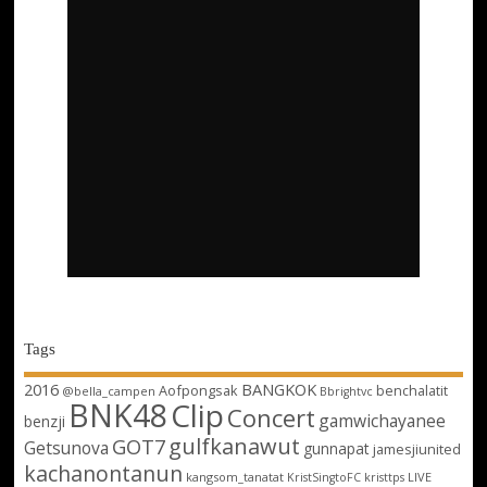
Tags
2016
BANGKOK
Aofpongsak
benchalatit
@bella_campen
Bbrightvc
BNK48
Clip
Concert
gamwichayanee
benzji
gulfkanawut
GOT7
Getsunova
gunnapat
jamesjiunited
kachanontanun
kangsom_tanatat
LIVE
KristSingtoFC
kristtps