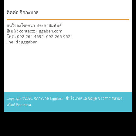
ติดต่อ จิกกะบาล
สนใจลงโฆษณา-ประชาสัมพันธ์
อีเมล์ : contact@jiggaban.com
โทร : 092-264-4692, 092-265-9524
line id : jiggaban
Copyright ©2026. จิกกะบาล Jiggaban - ขืนใจนำเสนอ ข้อมูล ข่าวสาร สบายๆ
สไตล์ จิกกะบาล