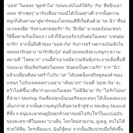
“ออฟ” ในเพลง “พูดทำไม” ก่อนจะส่งไมค์ให้กับ “กัน” ที่หยิบเอา
เพลง “คำเชยๆ” มาร้องสื่ออารมณ์ได้เป็นอย่างดี จากนั้นความ
สนุกก็เดินทางมาสู่พาร์ทของโลกสองสีที่เริ่มต้นด้วย “เต-นิว” ที่ขอ
เอาเพลงฮิต “จังหวะตกหลุมรัก” กับ “อีกนิด” มาออดอ้อนแฟนๆ
ให้ยิ้มตามกันเป็นแถว แล้วก็อินเบอร์แรงกันต่อในเพลง “แฟนผม
น่ารัก” จากนั้นถึงคิวของ “ออฟ-กัน” กับการสร้างความบันเทิงใน
เพลงน่ารักอย่าง “น่ารักชิบปุ๋ง” ต่อด้วยเพลงจังหวะสนุกๆ ความ
หมายดี “โสดมาก” งานนี้ทำเอาเคมีความฟินฟุ้งกระจายเต็มพื้นที่
ก่อนจะมาอินเลิฟกันต่อในเพลง “มันคงเป็นความรัก” จาก “นิว”
แล้วเปลี่ยนฟีลมาเศร้าไปกับ “เต” ได้ปลดล็อกสกิลหูทองคำของ
แฟนๆ ไปกับเพลงเพราะอย่าง “เส้นบางๆ” ก่อนที่ “ออฟ-กัน” จะ
คว้าไมค์ขึ้นเวทีมาร่วมแจมในเพลง “ไม่มีนิยาม” กับ “ไม่รักไม่ลง”
ที่นำมา Mashup กันเพื่อปลุกเอ็นเนอจีของแฟนๆ ได้เอ็นจอยแบบ
เต็มกราฟ จากนั้นความสนุกก็เดินทางเข้าสู่ช่วง Medley Musical
ที่ทั้ง 4 หนุ่มจะพาคนดูอินทุกห้วงอารมณ์ไปกับโชว์ในแบบฉบับ
ของละครเวทีในเพลง “บางสิ่ง, โลกใหม่สวยงาม, มูเตลู, ลบไม่ได้
ช่วยให้ลืม, ใครเพื่อนแก, ฉันก็สู้คน” จากนั้นเสียงปรบมือก็ดังขึ้น