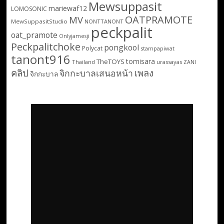
Mewsuppasit
mariewaf12
LOMOSONIC
OATPRAMOTE
MV
MewSuppasitStudio
NONTTANONT
peckpalit
oat_pramote
Onlyjamesji
Peckpalitchoke
pongkool
Polycat
stampapiwat
tanont916
tomisara
TheTOYS
Thailand
urassayas
ZANI
คลิป
เพลง
จิกกะบาลเสนอหน้า
จิกกะบาล