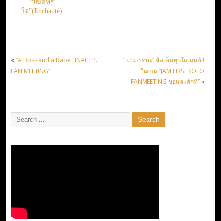
“ยินดีที่รู้
ใจ”(Enchanté)
«
“A Boss and a Babe FINAL EP.
“แจม-รชตะ” จัดเต็มทุกโมเมนต์!!
FAN MEETING”
ในงาน “JAM FIRST SOLO
FANMEETING ขอแจมสักที”
»