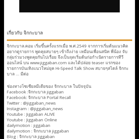
เกี่ยวกับ จิกกะบาล
จิกกะบาล.คอม เริ่มขึ้นครั้งแรกเมื่อ พ.ศ.2549 จากการเริ่มต้นแนวคิด
อยากดูรายการ พูดคุยสบายๆ เข้าถึงง่าย เหมือนเพื่อนสนิท พี่น้อง จับ
กลุ่มร่วมวงพูดคุยกันไปเรื่อย จึงเป็นจุดเริ่มต้นก่อกำเนิดรายการทีวี
ออนไลน์ บน www.jiggaban.com และได้ปล่อย teaser แรกของ
รายการบันเทิงแนวใหม่ยุค Hi-Speed Talk Show สบายๆสไตล์
จิกกะ
บาล … มีต่อ
ช่องทางโซเซียลมีเดียของ จิกกะบาล ในปัจจุบัน
Facebook :
จิกกะบาล jiggaban
Facebook:
จิกกะบาล Portal Recall
Twitter : @jiggaban_news
Instagram : @jiggaban_news
Youtube :
Jiggaban ALIVE
Youtube :
Jiggaban Online
dailymotion :
jiggaban
dailymotion :
จิกกะบาล jiggaban
Blog :
จิกกะบาล jiggaban