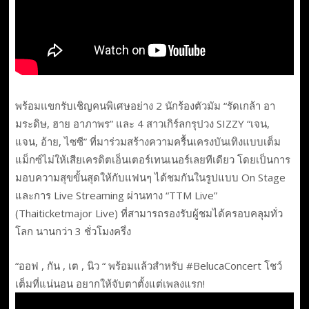
พร้อมแขกรับเชิญคนพิเศษอย่าง 2 นักร้องตัวมัม “รัดเกล้า อา
มระดิษ, ฮาย อาภาพร” และ 4 สาวเกิร์ลกรุปวง SIZZY “เจน,
แจน, อ้าย, ไซซี” ที่มาร่วมสร้างความครื้นเครงบันเทิงแบบเต็ม
แม็กซ์ไม่ให้เสียเครดิตเอ็นเตอร์เทนเนอร์เลยทีเดียว โดยเป็นการ
มอบความสุขขั้นสุดให้กับแฟนๆ ได้ชมกันในรูปแบบ On Stage
และการ Live Streaming ผ่านทาง “TTM Live”
(Thaiticketmajor Live) ที่สามารถรองรับผู้ชมได้ครอบคลุมทั่ว
โลก นานกว่า 3 ชั่วโมงครึ่ง
“ออฟ , กัน , เต , นิว “ พร้อมแล้วสำหรับ #BelucaConcert โชว์
เต็มที่แน่นอน อยากให้จับตาตั้งแต่เพลงแรก!