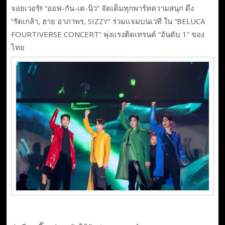
จอยเวอร์!! “ออฟ-กัน-เต-นิว” จัดเต็มทุกพาร์ทความสนุก ดึง
“รัดเกล้า, ฮาย อาภาพร, SIZZY” ร่วมแจมบนเวที ใน “BELUCA
FOURTIVERSE CONCERT” พุ่งแรงติดเทรนด์ “อันดับ 1” ของ
ไทย