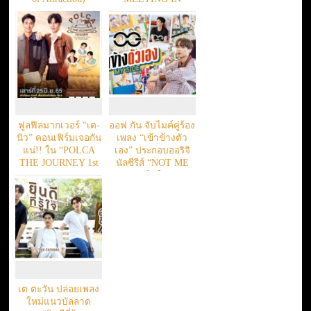
THAILAND
ฟูลฟิลมากเวอร์ “เต-
ออฟ กัน จับไมค์คู่ร้อง
นิว” คอนเฟิร์มเจอกัน
เพลง “เข้าข้างตัว
แน่!! ใน “POLCA
เอง” ประกอบออริจิ
THE JOURNEY 1st
นัลซีรีส์ “NOT ME
FAN MEETING IN
เขา…ไม่ใช่ผม”
THAILAND”
เต ตะวัน ปล่อยเพลง
ใหม่แนวบัลลาด