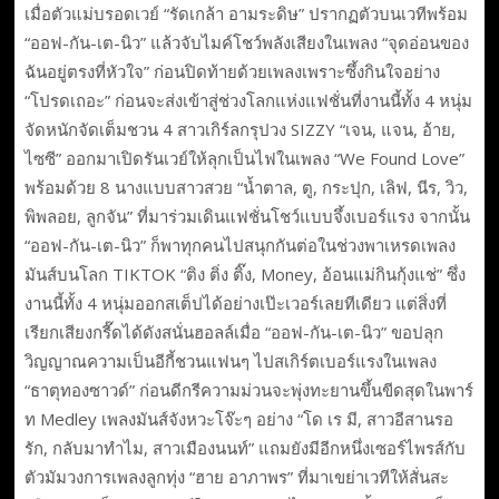
เมื่อตัวแม่บรอดเวย์ “รัดเกล้า อามระดิษ” ปรากฏตัวบนเวทีพร้อม
“ออฟ-กัน-เต-นิว” แล้วจับไมค์โชว์พลังเสียงในเพลง “จุดอ่อนของ
ฉันอยู่ตรงที่หัวใจ” ก่อนปิดท้ายด้วยเพลงเพราะซึ้งกินใจอย่าง
“โปรดเถอะ” ก่อนจะส่งเข้าสู่ช่วงโลกแห่งแฟชั่นที่งานนี้ทั้ง 4 หนุ่ม
จัดหนักจัดเต็มชวน 4 สาวเกิร์ลกรุปวง SIZZY “เจน, แจน, อ้าย,
ไซซี” ออกมาเปิดรันเวย์ให้ลุกเป็นไฟในเพลง “We Found Love”
พร้อมด้วย 8 นางแบบสาวสวย “น้ำตาล, ตู, กระปุก, เลิฟ, นีร, วิว,
พิพลอย, ลูกจัน” ที่มาร่วมเดินแฟชั่นโชว์แบบจึ้งเบอร์แรง จากนั้น
“ออฟ-กัน-เต-นิว” ก็พาทุกคนไปสนุกกันต่อในช่วงพาเหรดเพลง
มันส์บนโลก TIKTOK “ติง ติ่ง ติ๊ง, Money, อ้อนแม่กินกุ้งแช่” ซึ่ง
งานนี้ทั้ง 4 หนุ่มออกสเต็ปได้อย่างเป๊ะเวอร์เลยทีเดียว แต่สิ่งที่
เรียกเสียงกรี๊ดได้ดังสนั่นฮอลล์เมื่อ “ออฟ-กัน-เต-นิว” ขอปลุก
วิญญาณความเป็นอีกี้ชวนแฟนๆ ไปสเกิร์ตเบอร์แรงในเพลง
“ธาตุทองซาวด์” ก่อนดีกรีความม่วนจะพุ่งทะยานขึ้นขีดสุดในพาร์
ท Medley เพลงมันส์จังหวะโจ๊ะๆ อย่าง “โด เร มี, สาวอีสานรอ
รัก, กลับมาทำไม, สาวเมืองนนท์” แถมยังมีอีกหนึ่งเซอร์ไพรส์กับ
ตัวมัมวงการเพลงลูกทุ่ง “ฮาย อาภาพร” ที่มาเขย่าเวทีให้สั่นสะ