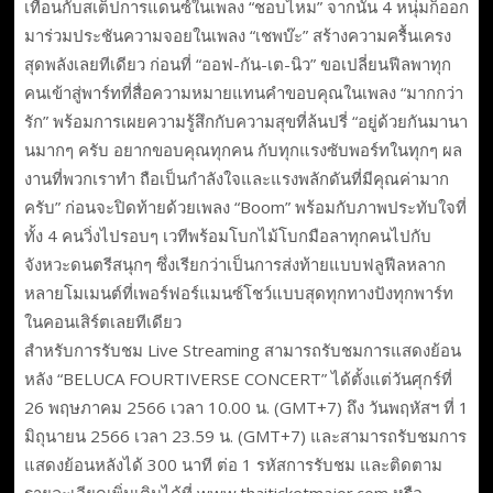
เทือนกับสเต็ปการแดนซ์ในเพลง “ชอบไหม” จากนั้น 4 หนุ่มก็ออก
มาร่วมประชันความจอยในเพลง “เชพบ๊ะ” สร้างความครื้นเครง
สุดพลังเลยทีเดียว ก่อนที่ “ออฟ-กัน-เต-นิว” ขอเปลี่ยนฟีลพาทุก
คนเข้าสู่พาร์ทที่สื่อความหมายแทนคำขอบคุณในเพลง “มากกว่า
รัก” พร้อมการเผยความรู้สึกกับความสุขที่ล้นปรี่ “อยู่ด้วยกันมานา
นมากๆ ครับ อยากขอบคุณทุกคน กับทุกแรงซับพอร์ทในทุกๆ ผล
งานที่พวกเราทำ ถือเป็นกำลังใจและแรงพลักดันที่มีคุณค่ามาก
ครับ” ก่อนจะปิดท้ายด้วยเพลง “Boom” พร้อมกับภาพประทับใจที่
ทั้ง 4 คนวิ่งไปรอบๆ เวทีพร้อมโบกไม้โบกมือลาทุกคนไปกับ
จังหวะดนตรีสนุกๆ ซึ่งเรียกว่าเป็นการส่งท้ายแบบฟลูฟีลหลาก
หลายโมเมนต์ที่เพอร์ฟอร์แมนซ์โชว์แบบสุดทุกทางปังทุกพาร์ท
ในคอนเสิร์ตเลยทีเดียว
สำหรับการรับชม Live Streaming สามารถรับชมการแสดงย้อน
หลัง “BELUCA FOURTIVERSE CONCERT” ได้ตั้งแต่วันศุกร์ที่
26 พฤษภาคม 2566 เวลา 10.00 น. (GMT+7) ถึง วันพฤหัสฯ ที่ 1
มิถุนายน 2566 เวลา 23.59 น. (GMT+7) และสามารถรับชมการ
แสดงย้อนหลังได้ 300 นาที ต่อ 1 รหัสการรับชม และติดตาม
รายละเอียดเพิ่มเติมได้ที่ www.thaiticketmajor.com หรือ