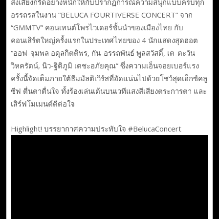
ส่งเสียงกรี๊ดอย่างหนักให้กับปรากฏการณ์ความสนุกแบบครบทุก
อรรถรสในงาน “BELUCA FOURTIVERSE CONCERT” จาก
“GMMTV” คอนเทนต์โพรไวเดอร์ชั้นนำของเมืองไทย กับ
คอนเสิร์ตใหญ่ครั้งแรกในประเทศไทยของ 4 นักแสดงสุดฮอต
“ออฟ-จุมพล อดุลกิตติพร, กัน-อรรถพันธ์ พูลสวัสดิ์, เต-ตะวัน
วิหครัตน์, นิว-ฐิติภูมิ เตชะอภัยคุณ” ซึ่งความเอ็นจอยเบอร์แรง
ครั้งนี้จัดเต็มภายใต้ธีมมัลติเวิร์สที่อัดแน่นไปด้วยโชว์สุดเอ็กซ์คลู
ซีฟ ตื่นตาตื่นใจ ทั้งร้องเล่นเต้นบนเวทีแสงสีเสียงตระการตา และ
เสิร์ฟโมเมนต์ดีต่อใจ
Highlight! บรรยากาศความประทับใจ #BelucaConcert