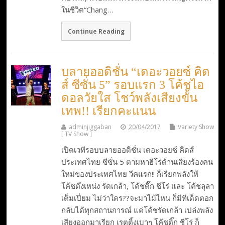
ในชีวิต“Chang…
Continue Reading
บลายออดิชั่น “เดอะวอยซ์ คิด
ส์ ซีซั่น 5” รอบแรก 3 โค้ชไอ
ดอลวัยใส โชว์พลังเสียงขั้น
เทพ!! เรียกคะแนน
adminjiggaban
20/04/2017
Variety Show
[ TV Show ]
เปิดเวทีรอบบลายออดิชั่น เดอะวอยซ์ คิดส์
ประเทศไทย ซีซั่น 5 ตามหาฮีโร่ด้านเสียงร้องคน
ใหม่ของประเทศไทย วีคแรก!! ก็เรียกพลังให้
โค้ชต๊งเหน่ง รัดเกล้า, โค้ชติ๊ก ชีโร่ และ โค้ชลุลา
เต็มเปี่ยม ไม่ว่าใคร??จะมาไม้ไหน ก็มีทีเด็ดตอก
กลับได้ทุกสถานการณ์ แค่โค้ชรัดเกล้า เปล่งพลัง
เสียงออกมาเรียก เรตติ้งเบาๆ โค้ชติ๊ก ชีโร่ ก็