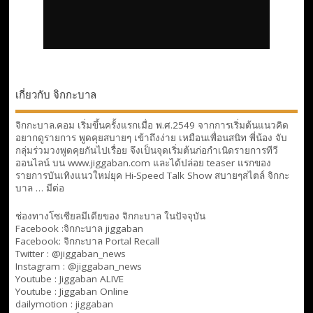
เกี่ยวกับ จิกกะบาล
จิกกะบาล.คอม เริ่มขึ้นครั้งแรกเมื่อ พ.ศ.2549 จากการเริ่มต้นแนวคิด
อยากดูรายการ พูดคุยสบายๆ เข้าถึงง่าย เหมือนเพื่อนสนิท พี่น้อง จับ
กลุ่มร่วมวงพูดคุยกันไปเรื่อย จึงเป็นจุดเริ่มต้นก่อกำเนิดรายการทีวี
ออนไลน์ บน www.jiggaban.com และได้ปล่อย teaser แรกของ
รายการบันเทิงแนวใหม่ยุค Hi-Speed Talk Show สบายๆสไตล์
จิกกะ
บาล … มีต่อ
ช่องทางโซเซียลมีเดียของ จิกกะบาล ในปัจจุบัน
Facebook :
จิกกะบาล jiggaban
Facebook:
จิกกะบาล Portal Recall
Twitter : @jiggaban_news
Instagram : @jiggaban_news
Youtube :
Jiggaban ALIVE
Youtube :
Jiggaban Online
dailymotion :
jiggaban