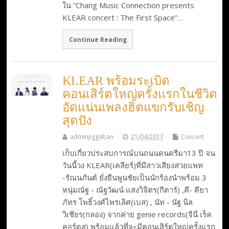
ใน “Chang Music Connection presents
KLEAR concert : The First Space”…
Continue Reading
KLEAR พร้อมระเบิด
คอนเสิร์ตใหญ่ครั้งแรกในชีวิต
อัดแน่นเพลงฮิตแขกรับเชิญ
สุดปัง
adminjiggaban
21/04/2017
Concert
เก็บเกี่ยวประสบการณ์บนถนนดนตรีมา13 ปี จน
วันนี้วง KLEAR(เคลียร์)ที่มีสาวเสียงสวยแพท
-รัณนภันต์ ยั่งยืนพูนชัยเป็นนักร้องนำพร้อม 3
หนุ่มณัฐ - ณัฐวัฒน์ แสงวิจิตร(กีตาร์) ,คี- คียา
ภัทร โพธิ์วงศ์ไพรเลิศ(เบส) , นัท - นัฐ นิล
วิเชียร(กลอง) จากค่าย genie records(จีนี่ เร็ค
คอร์ดส) พร้อมแล้วที่จะมีคอนเสิร์ตใหญ่ครั้งแรก