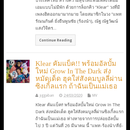
เอมแบบไม่มีพัก ด้วยการล็อกคิว “Klear” วงที่มี
เพลงฮิตออกมามากมาย โดยสมาชิกในวง “แพท
รัณนภันต์ ยั่งยืนพูนชัย (ร้องนำ), ณัฐ ณัฐวัฒน์
แสงวิจิตร…
Continue Reading
Klear คัมแบ็ค!! พร้อมอัลบั้ม
ใหม่ Grow In The Dark ส่ง
หมัดเด็ด ฮุคใส่สังคมบูลลี่ผ่าน
ซิงเกิ้ลแรก ถ้าฉันเป็นแม่เธอ
jiggaban
24/03/2020
MV
Klear คัมแบ็ค!! พร้อมอัลบั้มใหม่ Grow In The
Dark ส่งหมัดเด็ด ฮุคใส่สังคมบูลลี่ผ่านซิงเกิ้ลแรก
ถ้าฉันเป็นแม่เธอ ห่างหายจากการปล่อยอัลบั้ม
ไป 3 ปี แต่วันที่ 26 มีนาคม นี้ “แพท-ร้องนำ/คีย์-