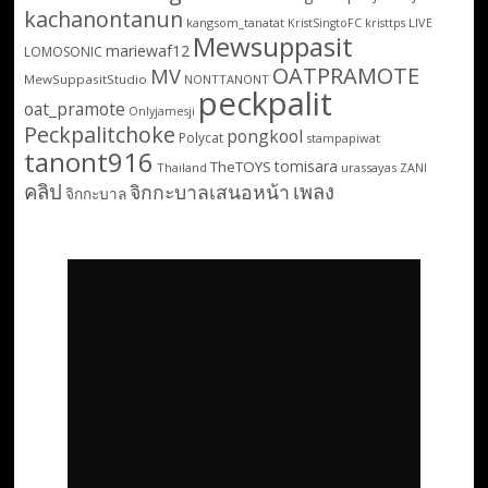
kachanontanun
kangsom_tanatat
LIVE
KristSingtoFC
kristtps
Mewsuppasit
mariewaf12
LOMOSONIC
OATPRAMOTE
MV
MewSuppasitStudio
NONTTANONT
peckpalit
oat_pramote
Onlyjamesji
Peckpalitchoke
pongkool
Polycat
stampapiwat
tanont916
tomisara
TheTOYS
Thailand
urassayas
ZANI
คลิป
เพลง
จิกกะบาลเสนอหน้า
จิกกะบาล