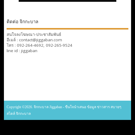
ติดต่อ จิกกะบาล
สนใจลงโฆษณา-ประชาสัมพันธ์
อีเมล์ : contact@jiggaban.com
โทร : 092-264-4692, 092-265-9524
line id : jiggaban
Copyright ©2026. จิกกะบาล Jiggaban - ขืนใจนำเสนอ ข้อมูล ข่าวสาร สบายๆ
สไตล์ จิกกะบาล