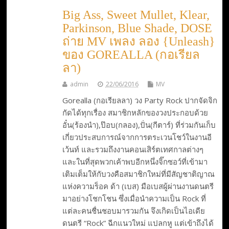
Big Ass, Sweet Mullet, Klear,
Parkinson, Blue Shade, DOSE
ถ่าย MV เพลง ลอง {Unleash}
ของ GOREALLA (กอเรียล
ลา)
admin
22/06/2016
MV
Gorealla (กอเรียลลา) วง Party Rock ปากจัดจิก
กัดได้ทุกเรื่อง สมาชิกหลักของวงประกอบด้วย
อั๋น(ร้องนำ),ป๊อบ(กลอง),ปั่น(กีตาร์) ที่ร่วมกันเก็บ
เกี่ยวประสบการณ์จากการตระเวนโชว์ในงานอี
เว้นท์ และรวมถึงงานคอนเสิร์ตเทศกาลต่างๆ
และในที่สุดพวกเค้าพบอีกหนึ่งจิ๊กซอว์ที่เข้ามา
เติมเต็มให้กับวงคือสมาชิกใหม่ที่มีสัญชาติญาณ
แห่งความร็อค ด้า (เบส) มือเบสผู้ผ่านงานดนตรี
มาอย่างโชกโชน ซึ่งเมื่อนำความเป็น Rock ที่
แต่ละคนชื่นชอบมารวมกัน จึงเกิดเป็นไอเดีย
ดนตรี “Rock” ฉีกแนวใหม่ แปลกหู แต่เข้าถึงได้