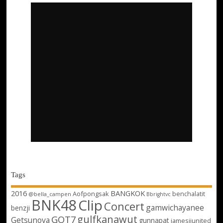
Tags
2016
BANGKOK
Aofpongsak
benchalatit
@bella_campen
Bbrightvc
BNK48
Clip
Concert
gamwichayanee
benzji
gulfkanawut
GOT7
Getsunova
gunnapat
jamesjiunited