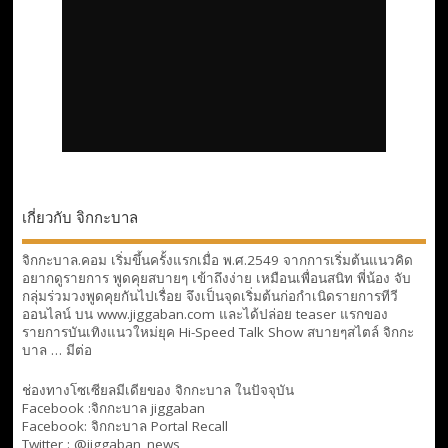
เกี่ยวกับ จิกกะบาล
จิกกะบาล.คอม เริ่มขึ้นครั้งแรกเมื่อ พ.ศ.2549 จากการเริ่มต้นแนวคิด
อยากดูรายการ พูดคุยสบายๆ เข้าถึงง่าย เหมือนเพื่อนสนิท พี่น้อง จับ
กลุ่มร่วมวงพูดคุยกันไปเรื่อย จึงเป็นจุดเริ่มต้นก่อกำเนิดรายการทีวี
ออนไลน์ บน www.jiggaban.com และได้ปล่อย teaser แรกของ
รายการบันเทิงแนวใหม่ยุค Hi-Speed Talk Show สบายๆสไตล์
จิกกะ
บาล … มีต่อ
ช่องทางโซเซียลมีเดียของ จิกกะบาล ในปัจจุบัน
Facebook :
จิกกะบาล jiggaban
Facebook:
จิกกะบาล Portal Recall
Twitter : @jiggaban_news