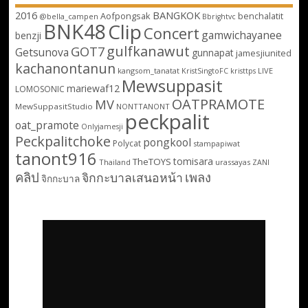
2016
BANGKOK
Aofpongsak
benchalatit
@bella_campen
Bbrightvc
BNK48
Clip
Concert
gamwichayanee
benzji
gulfkanawut
GOT7
Getsunova
gunnapat
jamesjiunited
kachanontanun
kangsom_tanatat
LIVE
KristSingtoFC
kristtps
Mewsuppasit
mariewaf12
LOMOSONIC
OATPRAMOTE
MV
MewSuppasitStudio
NONTTANONT
peckpalit
oat_pramote
Onlyjamesji
Peckpalitchoke
pongkool
Polycat
stampapiwat
tanont916
tomisara
TheTOYS
Thailand
urassayas
ZANI
คลิป
เพลง
จิกกะบาลเสนอหน้า
จิกกะบาล