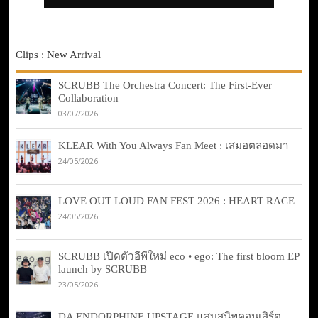
Clips : New Arrival
SCRUBB The Orchestra Concert: The First-Ever
Collaboration
03/07/2026
KLEAR With You Always Fan Meet : เสมอตลอดมา
24/05/2026
LOVE OUT LOUD FAN FEST 2026 : HEART RACE
24/05/2026
SCRUBB เปิดตัวอีพีใหม่ eco • ego: The first bloom EP
launch by SCRUBB
23/05/2026
DA ENDORPHINE UPSTAGE แสบสนิทคอนเสิร์ต