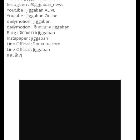
Instagram : @jiggaban_news
Youtube :
Jiggaban ALIVE
Youtube :
Jiggaban Online
dailymotion :
jiggaban
dailymotion :
จิกกะบาล jiggaban
Blog :
จิกกะบาล jiggaban
Instapaper : jiggaban
Line Official :
จิกกะบาล.com
Line Official :
Jiggaban
และอื่นๆ