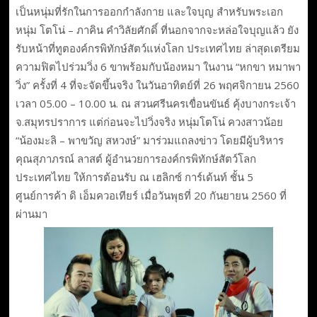
เป็นหนุ่มที่รักในการออกกำลังกาย และใจบุญ สำหรับพระเอก
หนุ่ม โตโน่ – ภาคิน คำวิลัยศักดิ์ ที่นอกจากจะหล่อใจบุญแล้ว ยัง
รับหน้าที่ทูตองค์กรพิทักษ์สัตว์แห่งโลก ประเทศไทย ล่าสุดเตรียม
ความฟิตไปร่วมวิ่ง 6 ขาพร้อมกับน้องหมา ในงาน “หกขา หมาพา
วิ่ง” ครั้งที่ 4 ที่จะจัดขึ้นจริง ในวันอาทิตย์ที่ 26 พฤศจิกายน 2560
เวลา 05.00 – 10.00 น. ณ สวนศรีนครเขื่อนขันธ์ คุ้งบางกระเจ้า
จ.สมุทรปราการ แต่ก่อนจะไปวิ่งจริง หนุ่มโตโน่ ควงสาวน้อย
“น้องมะลิ – พาขวัญ สหวงษ์” มาร่วมแถลงข่าว โดยมีผู้บริหาร
คุณสุภาภรณ์ ลาสต์ ผู้อำนวยการองค์กรพิทักษ์สัตว์โลก
ประเทศไทย ให้การต้อนรับ ณ เฮลิกซ์ การ์เด้นท์ ชั้น 5
ศูนย์การค้า ดิ เอ็มควอเทียร์ เมื่อวันพุธที่ 20 กันยายน 2560 ที่
ผ่านมา