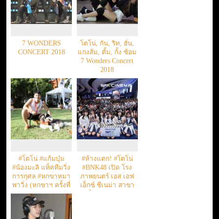
7 WONDERS
โตโน่, กัน, ริท, ฮั่น,
CONCERT 2018
แกงส้ม, ตั้ม, กั้ง ซ้อม
7 Wonders Concert
2018
#โตโน่ #แก้มบุ๋ม
#ห้างแตก! #โตโน่
#น้องมะลิ แท็คทีมวิ่ง
#BNK48 เปิด โรง
การกุศล #หกขาหมา
ภาพยนตร์ เอส เอฟ
พาวิ่ง (หกขาฯ ครั้งที่
เอ็กซ์ ซีเนม่า สาขา
4) ระดมทุนช่วยเหลือ
เซ็นทรัลพลาซา
สวัสดิภาพสัตว์โลก
#นครราชสีมา