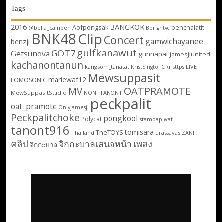
Tags
2016
BANGKOK
Aofpongsak
benchalatit
@bella_campen
Bbrightvc
BNK48
Clip
Concert
gamwichayanee
benzji
gulfkanawut
GOT7
Getsunova
gunnapat
jamesjiunited
kachanontanun
kangsom_tanatat
LIVE
KristSingtoFC
kristtps
Mewsuppasit
mariewaf12
LOMOSONIC
OATPRAMOTE
MV
MewSuppasitStudio
NONTTANONT
peckpalit
oat_pramote
Onlyjamesji
Peckpalitchoke
pongkool
Polycat
stampapiwat
tanont916
tomisara
TheTOYS
Thailand
urassayas
ZANI
คลิป
เพลง
จิกกะบาลเสนอหน้า
จิกกะบาล