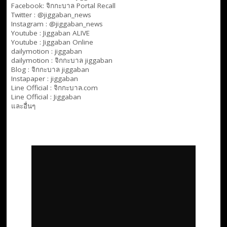
Facebook:
จิกกะบาล Portal Recall
Twitter : @jiggaban_news
Instagram : @jiggaban_news
Youtube :
Jiggaban ALIVE
Youtube :
Jiggaban Online
dailymotion :
jiggaban
dailymotion :
จิกกะบาล jiggaban
Blog :
จิกกะบาล jiggaban
Instapaper : jiggaban
Line Official :
จิกกะบาล.com
Line Official :
Jiggaban
และอื่นๆ