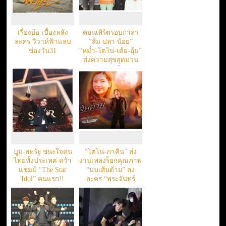
เรื่องย่อ เบื้องหลัง
คอนเสิร์ตรอบกาล่า
ละคร วิวาห์ฟ้าแลบ
“ส้ม ปลา น้อย”
ช่องวัน31
“หม่ำ-โตโน่-เต้ย-อุ้ม”
ส่งความสุขสุดม่วน
ต้อนรับปีใหม่
บูม-สหรัฐ ชนะใจคน
“โตโน่-ภาคิน” ส่ง
ไทยทั้งประเทศ คว้า
งานเพลงร็อกคุณภาพ
แชมป์ “The Star
“บนเส้นด้าย” ลง
Idol” คนแรก!!
ละคร “พระจันทร์
แดง”