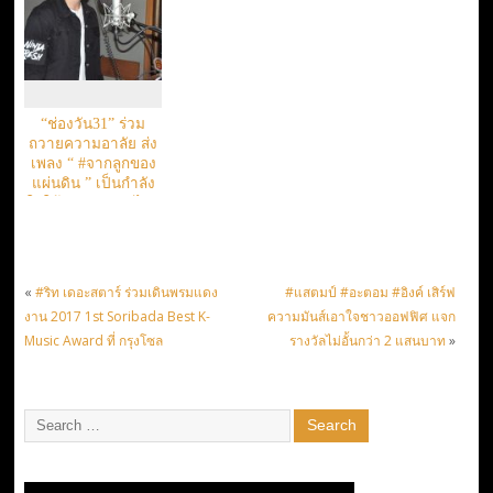
“ช่องวัน31” ร่วม
ถวายความอาลัย ส่ง
เพลง “ #จากลูกของ
แผ่นดิน ” เป็นกำลัง
ใจให้ปวงชนชาวไทย
«
#ริท เดอะสตาร์ ร่วมเดินพรมแดง
#แสตมป์ #อะตอม #อิงค์ เสิร์ฟ
งาน 2017 1st Soribada Best K-
ความมันส์เอาใจชาวออฟฟิศ แจก
Music Award ที่ กรุงโซล
รางวัลไม่อั้นกว่า 2 แสนบาท
»