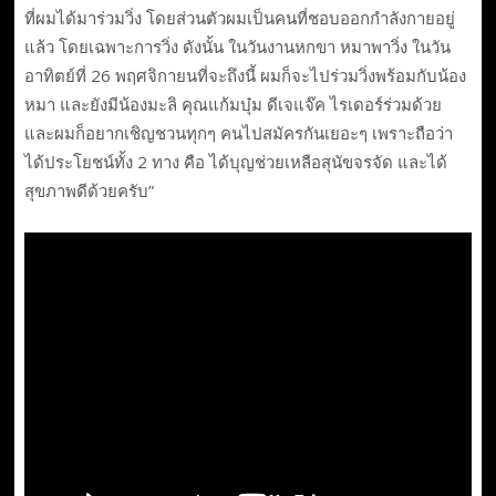
ที่ผมได้มาร่วมวิ่ง โดยส่วนตัวผมเป็นคนที่ชอบออกกำลังกายอยู่
แล้ว โดยเฉพาะการวิ่ง ดังนั้น ในวันงานหกขา หมาพาวิ่ง ในวัน
อาทิตย์ที่ 26 พฤศจิกายนที่จะถึงนี้ ผมก็จะไปร่วมวิ่งพร้อมกับน้อง
หมา และยังมีน้องมะลิ คุณแก้มบุ๋ม ดีเจแจ๊ค ไรเดอร์ร่วมด้วย
และผมก็อยากเชิญชวนทุกๆ คนไปสมัครกันเยอะๆ เพราะถือว่า
ได้ประโยชน์ทั้ง 2 ทาง คือ ได้บุญช่วยเหลือสุนัขจรจัด และได้
สุขภาพดีด้วยครับ”