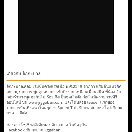
เกี่ยวกับ จิกกะบาล
จิกกะบาล.คอม เริ่มขึ้นครั้งแรกเมื่อ พ.ศ.2549 จากการเริ่มต้นแนวคิด
อยากดูรายการ พูดคุยสบายๆ เข้าถึงง่าย เหมือนเพื่อนสนิท พี่น้อง จับ
กลุ่มร่วมวงพูดคุยกันไปเรื่อย จึงเป็นจุดเริ่มต้นก่อกำเนิดรายการทีวี
ออนไลน์ บน www.jiggaban.com และได้ปล่อย teaser แรกของ
รายการบันเทิงแนวใหม่ยุค Hi-Speed Talk Show สบายๆสไตล์
จิกกะ
บาล … มีต่อ
ช่องทางโซเซียลมีเดียของ จิกกะบาล ในปัจจุบัน
Facebook :
จิกกะบาล jiggaban