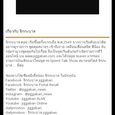
เกี่ยวกับ จิกกะบาล
จิกกะบาล.คอม เริ่มขึ้นครั้งแรกเมื่อ พ.ศ.2549 จากการเริ่มต้นแนวคิด
อยากดูรายการ พูดคุยสบายๆ เข้าถึงง่าย เหมือนเพื่อนสนิท พี่น้อง จับ
กลุ่มร่วมวงพูดคุยกันไปเรื่อย จึงเป็นจุดเริ่มต้นก่อกำเนิดรายการทีวี
ออนไลน์ บน www.jiggaban.com และได้ปล่อย teaser แรกของ
รายการบันเทิงแนวใหม่ยุค Hi-Speed Talk Show สบายๆสไตล์
จิกกะ
บาล … มีต่อ
ช่องทางโซเซียลมีเดียของ จิกกะบาล ในปัจจุบัน
Facebook :
จิกกะบาล jiggaban
Facebook:
จิกกะบาล Portal Recall
Twitter : @jiggaban_news
Instagram : @jiggaban_news
Youtube :
Jiggaban ALIVE
Youtube :
Jiggaban Online
dailymotion :
jiggaban
dailymotion :
จิกกะบาล jiggaban