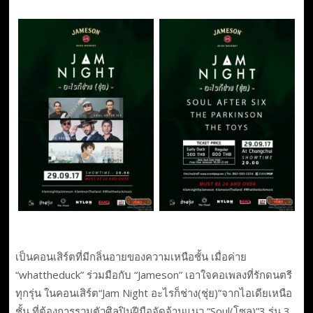
เป็นคอนเสิร์ตที่มีกลิ่นอายของความเหนือชั้น เมื่อค่าย
“whattheduck” ร่วมมือกับ “Jameson” เอาใจคอเพลงที่รักดนตรี
ทุกรุ่น ในคอนเสิร์ต“Jam Night อะไรก็ช่าง(ชุ่ย)”จากไอเดียเหนือ
ชั้น ที่ต้องการรวมตัวศิลปินฝีมือจัดจ้านแนว “Soul(โซล)”3 รุ่น 3