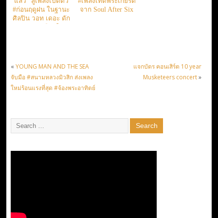
แล้ว” สู่เพลงเปิดตัว
#เพลงเทิดพระเกียรติ
#ก่อนฤดูฝน ในฐานะ
จาก Soul After Six
ศิลปิน วอท เดอะ ดัก
ของวัยรุ่นเลือดใหม่
#เดอะทอยส์
«
YOUNG MAN AND THE SEA
แจกบัตร คอนเสิร์ต 10 year
จับมือ #สนามหลวงมิวสิก ส่งเพลง
Musketeers concert
»
ใหม่ร้อนแรงที่สุด #จ้องพระอาทิตย์