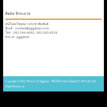
ติดต่อ จิกกะบาล
สนใจลงโฆษณา-ประชาสัมพันธ์
อีเมล์ : contact@jiggaban.com
โทร : 092-264-4692, 092-265-9524
line id : jiggaban
Copyright ©2026. จิกกะบาล Jiggaban - ขืนใจนำเสนอ ข้อมูล ข่าวสาร สบายๆ
สไตล์ จิกกะบาล