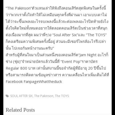
“The Pakinson”ตัวแทนเล่าให้ฟังถึงคอนเสิร์ตสุดพิเศษในครั้งนี้
ว่า“พวกเราตั้งใจทำให้ไม่เหมือนทุกครั้งที่ผ่านมา เอาแบบเดาไม่
ได้ว่าจะขึ้นเพลงอะไรจบเพลงนี้แล้วจะต่อเพลงอะไรปิดท้ายยังไง
ตั้งใจคิดใหม่ทั้งหมดอยากให้ตลอดคอนเสิร์ตเป็นช่วงเวลาที่สนุก
ต่อเนื่องมากที่สุด ผมว่าพี่ๆวง “Soul After Six”และ “The TOYS”
ก็คงเตรียมความพิเศษครั้งนี้อยู่ ส่วนจะมีเซอร์ไพรส์อะไรรึเปล่า
นั้น ไปเจอกันหน้างานนะครับ”
สำหรับผู้ที่สนใจมาเป็นส่วนหนึ่งของคอนเสิร์ต“Jam Night อะไรก็
ช่าง (ชุ่ย)”จำหน่ายบัตรแล้ววันนี้ที่ “Event Pop”ราคาบัตร
Regular 800 บาท เท่านั้น!!!งานนี้ขอจำกัดผู้ที่มีอายุ 20 ปีขึ้นไป
หรือสามารถติดตามข้อมูลข่าวสาร ความเคลื่อนไหวเพิ่มเติมได้ที่
Facebook FanpageWhattheduck
SOUL AFTER SIX
,
The Pakinson
,
The TOYS
Related Posts