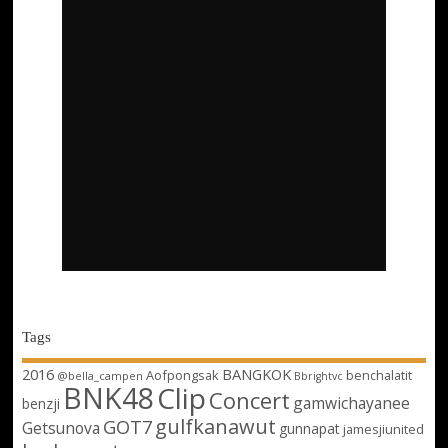
Tags
2016
BANGKOK
Aofpongsak
benchalatit
@bella_campen
Bbrightvc
BNK48
Clip
Concert
gamwichayanee
benzji
gulfkanawut
GOT7
Getsunova
gunnapat
jamesjiunited