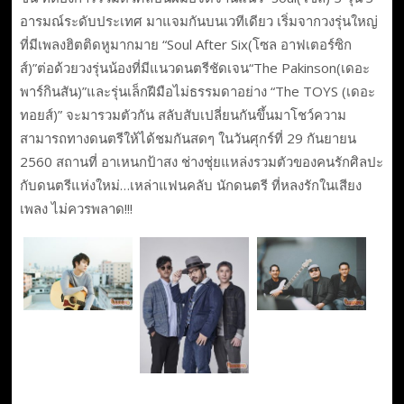
อารมณ์ระดับประเทศ มาแจมกันบนเวทีเดียว เริ่มจากวงรุ่นใหญ่
ที่มีเพลงฮิตติดหูมากมาย “Soul After Six(โซล อาฟเตอร์ซิก
ส์)”ต่อด้วยวงรุ่นน้องที่มีแนวดนตรีชัดเจน“The Pakinson(เดอะ
พาร์กินสัน)”และรุ่นเล็กฝีมือไม่ธรรมดาอย่าง “The TOYS (เดอะ
ทอยส์)” จะมารวมตัวกัน สลับสับเปลี่ยนกันขึ้นมาโชว์ความ
สามารถทางดนตรีให้ได้ชมกันสดๆ ในวันศุกร์ที่ 29 กันยายน
2560 สถานที่ อาเหนกป้าสง ช่างชุ่ยแหล่งรวมตัวของคนรักศิลปะ
กับดนตรีแห่งใหม่…เหล่าแฟนคลับ นักดนตรี ที่หลงรักในเสียง
เพลง ไม่ควรพลาด!!!