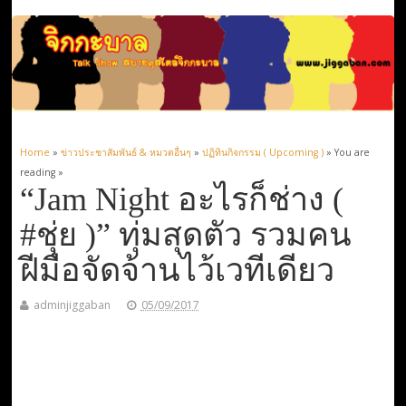
Home
»
ข่าวประชาสัมพันธ์ & หมวดอื่นๆ
»
ปฏิทินกิจกรรม ( Upcoming )
» You are
reading »
“Jam Night อะไรก็ช่าง (
#ชุ่ย )” ทุ่มสุดตัว รวมคน
ฝีมือจัดจ้านไว้เวทีเดียว
adminjiggaban
05/09/2017