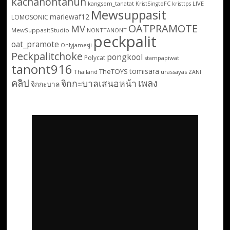
kachanontanun
kangsom_tanatat
LIVE
KristSingtoFC
kristtps
Mewsuppasit
mariewaf12
LOMOSONIC
OATPRAMOTE
MV
MewSuppasitStudio
NONTTANONT
peckpalit
oat_pramote
Onlyjamesji
Peckpalitchoke
pongkool
Polycat
stampapiwat
tanont916
tomisara
TheTOYS
Thailand
urassayas
ZANI
คลิป
เพลง
จิกกะบาลเสนอหน้า
จิกกะบาล