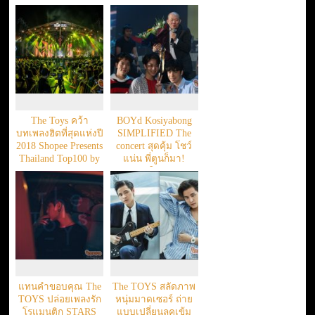
The Toys คว้า
BOYd Kosiyabong
บทเพลงฮิตที่สุดแห่งปี
SIMPLIFIED The
2018 Shopee Presents
concert สุดคุ้ม โชว์
Thailand Top100 by
แน่น พี่ตูนก็มา!
JOOX
ประทับใจทุกช่วง
แทนคำขอบคุณ The
The TOYS สลัดภาพ
TOYS ปล่อยเพลงรัก
หนุ่มมาดเซอร์ ถ่าย
โรแมนติก STARS
แบบเปลี่ยนลุคเข้ม