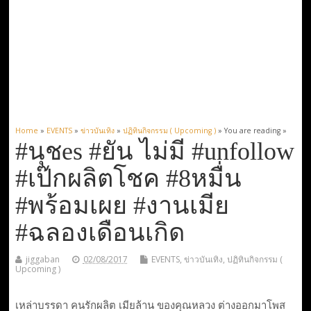
Home
»
EVENTS
»
ข่าวบันเทิง
»
ปฏิทินกิจกรรม ( Upcoming )
» You are reading »
#นุชes #ยัน ไม่มี #unfollow
#เป๊กผลิตโชค #8หมื่น
#พร้อมเผย #งานเมีย
#ฉลองเดือนเกิด
jiggaban
02/08/2017
EVENTS
,
ข่าวบันเทิง
,
ปฏิทินกิจกรรม (
Upcoming )
เหล่าบรรดา คนรักผลิต เมียล้าน ของคุณหลวง ต่างออกมาโพส