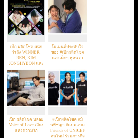
Concert
เป๊ก ผลิตโชค ผนึก
โมเมนต์ประทับใจ
กำลัง WINNER,
ของ #เป๊กผลิตโชค
REN, KIM
และเด็กๆ หูหนวก
JONGHYEON และ
KIM JAE HWAN
idolplus CONCERT
MIC ON in Thailand
10 ธันวาคม 65
เป๊ก ผลิตโชค ปล่อย
#เป๊กผลิตโชค #มิ
Voice of Love เสียง
นพีชญา #แบมแบม
แห่งความรัก
Friends of UNICEF
คนใหม่ ร่วมภารกิจ