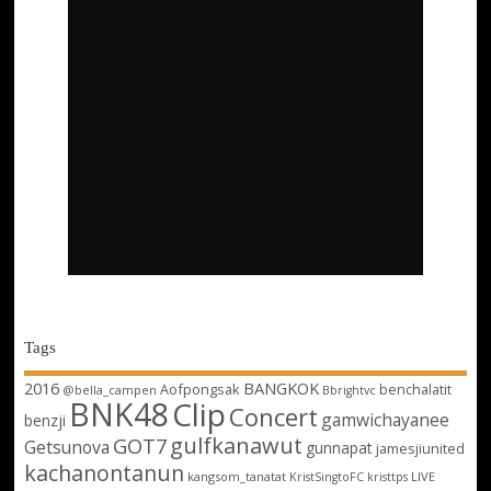
Tags
2016
BANGKOK
Aofpongsak
benchalatit
@bella_campen
Bbrightvc
BNK48
Clip
Concert
gamwichayanee
benzji
gulfkanawut
GOT7
Getsunova
gunnapat
jamesjiunited
kachanontanun
kangsom_tanatat
LIVE
KristSingtoFC
kristtps