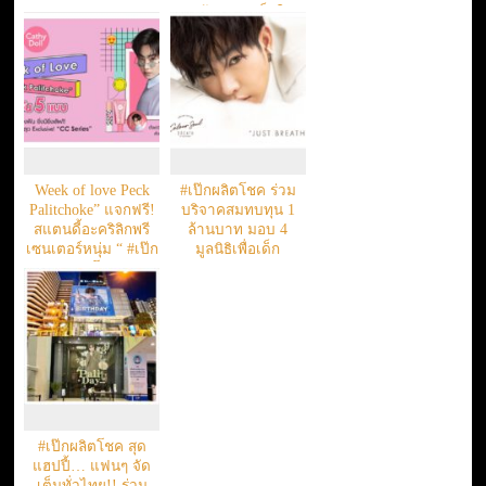
ปกป้องสิทธิเด็กใน
ประเทศไทย
Week of love Peck
#เป๊กผลิตโชค ร่วม
Palitchoke” แจกฟรี!
บริจาคสมทบทุน 1
สแตนดี้อะคริลิกพรี
ล้านบาท มอบ 4
เซนเตอร์หนุ่ม “ #เป๊ก
มูลนิธิเพื่อเด็ก
ผลิตโชค
#เป๊กผลิตโชค สุด
แฮปปี้… แฟนๆ จัด
เต็มทั่วไทย!! ร่วม