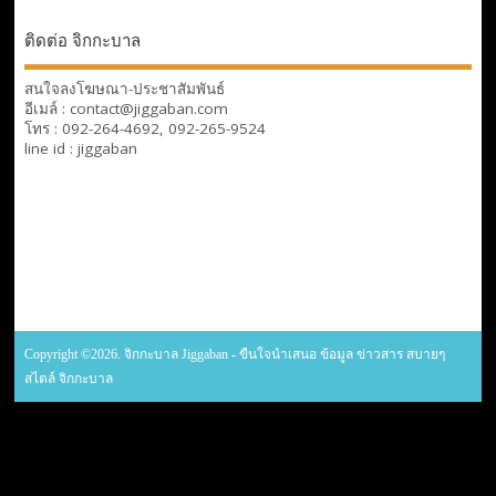
ติดต่อ จิกกะบาล
สนใจลงโฆษณา-ประชาสัมพันธ์
อีเมล์ : contact@jiggaban.com
โทร : 092-264-4692, 092-265-9524
line id : jiggaban
Copyright ©2026. จิกกะบาล Jiggaban - ขืนใจนำเสนอ ข้อมูล ข่าวสาร สบายๆ
สไตล์ จิกกะบาล