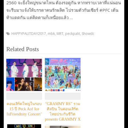
2560 จะยิ่งใหญ่ขนาดไหน ต้องรอดูกัน หากทราบเวลาที่แน่นอน
จะรีบมาแจ้งให้บรรดาคนรักผลิต ไปรวมตัวกันเชียร์ #PFC เต้น
ท้าแดดกัน แค่คิดตามก็เหนื่อยแล้ว …
HAPPYPALITDAY2017
,
mbk
,
MRT
,
peckpalit
,
Showdc
Related Posts
คอนเสิร์ตใหญ่ในรอบ
“GRAMMY RS” รวม
15 ปี Peck Aof Ice
ศิลปิน ในคอนเสิร์ต
InFriendnity Concert’
ไทยประกันชีวิต
presents GRAMMY X
RS : 2K Celebration