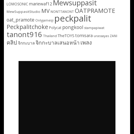
Mewsuppasit
mariewaf12
LOMOSONIC
OATPRAMOTE
MV
MewSuppasitStudio
NONTTANONT
peckpalit
oat_pramote
Onlyjamesji
Peckpalitchoke
pongkool
Polycat
stampapiwat
tanont916
tomisara
TheTOYS
Thailand
urassayas
ZANI
คลิป
เพลง
จิกกะบาลเสนอหน้า
จิกกะบาล