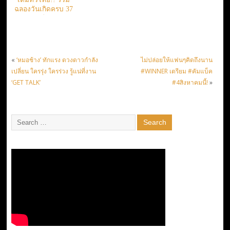
ฉลองวันเกิดครบ 37
ปี
«
‘หมอช้าง’ ทักแรง ดวงดาวกำลัง
ไม่ปล่อยให้แฟนๆคิดถึงนาน
เปลี่ยน ใครรุ่ง ใครร่วง รู้แน่ที่งาน
#WINNER เตรียม #คัมแบ็ค
‘GET TALK’
#4สิงหาคมนี้!
»