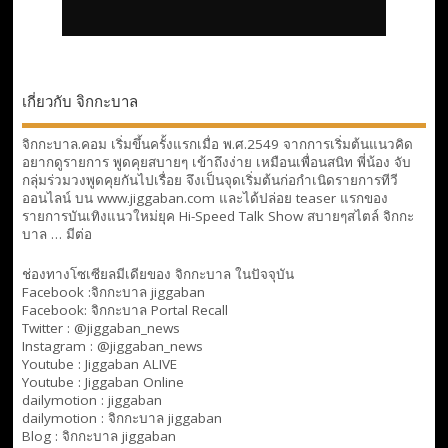
เกี่ยวกับ จิกกะบาล
จิกกะบาล.คอม เริ่มขึ้นครั้งแรกเมื่อ พ.ศ.2549 จากการเริ่มต้นแนวคิด
อยากดูรายการ พูดคุยสบายๆ เข้าถึงง่าย เหมือนเพื่อนสนิท พี่น้อง จับ
กลุ่มร่วมวงพูดคุยกันไปเรื่อย จึงเป็นจุดเริ่มต้นก่อกำเนิดรายการทีวี
ออนไลน์ บน www.jiggaban.com และได้ปล่อย teaser แรกของ
รายการบันเทิงแนวใหม่ยุค Hi-Speed Talk Show สบายๆสไตล์
จิกกะ
บาล … มีต่อ
ช่องทางโซเซียลมีเดียของ จิกกะบาล ในปัจจุบัน
Facebook :
จิกกะบาล jiggaban
Facebook:
จิกกะบาล Portal Recall
Twitter : @jiggaban_news
Instagram : @jiggaban_news
Youtube :
Jiggaban ALIVE
Youtube :
Jiggaban Online
dailymotion :
jiggaban
dailymotion :
จิกกะบาล jiggaban
Blog :
จิกกะบาล jiggaban