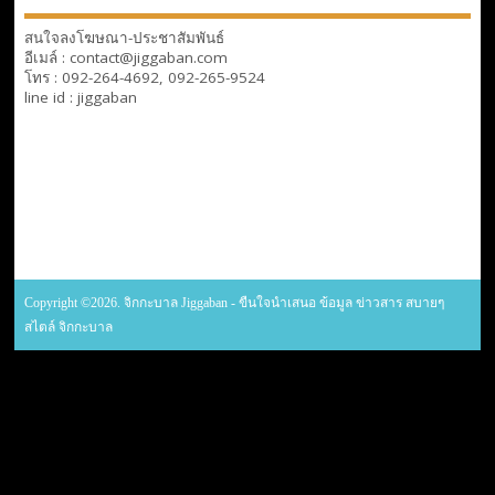
สนใจลงโฆษณา-ประชาสัมพันธ์
อีเมล์ : contact@jiggaban.com
โทร : 092-264-4692, 092-265-9524
line id : jiggaban
Copyright ©2026. จิกกะบาล Jiggaban - ขืนใจนำเสนอ ข้อมูล ข่าวสาร สบายๆ
สไตล์ จิกกะบาล