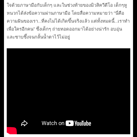
ใจด้วยภาษามือกับเด็กๆ และในช่วงท้ายของมิวสิควีดีโอ เด็กๆหู
หนวกได้ส่งข้อความผ่านภาษามือ โดยสื่อความหมายว่า “นี่คือ
ความฝันของเรา…ที่คงไม่ได้เกิดขึ้นจริงแล้ว แต่ทั้งหมดนี้…เราทำ
เพื่อใครอีกคน” ซึ่งเด็กๆ ถ่ายทอดออกมาได้อย่างน่ารัก อบอุ่น
และซาบซึ้งจนกลั้นน้ำตาไว้ไม่อยู่