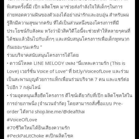
พิเศษครั้งนี้มี เป๊ก ผลิตโชค มาช่วยส่งกำลังใจให้เด็กๆในการ
ถ่ายทอดความฝันของตัวเองได้อย่างน่ารักและอบอุ่น สำหรับผม
รู้สึกมีความสุขมากครับ ที่ได้เป็นส่วนหนึ่งของโครงการที่มี
ประโยชน์กับสังคม หวังว่ามิวสิควิดีโอนี้จะช่วยทำให้หลายๆคนที่
ได้ชมแล้วอินไปกับเด็กๆ และสนับสนุนโครงการเพื่อเด็กหูหนวก
กันเยอะๆนะครับ ”
ร่วมบริจาคสนับสนุนโครงการได้โดย
• ดาวน์โหลด LINE MELODY เพลง “นี่แหละความรัก (This is
Love) เวอร์ชั่น Voice of Love” ที่ bit.ly/VoiceofLove และร่วม
เป็นสะพานบุญด้วยการแท็กเพื่อนร่วมบริจาค 7 คน และแชร์ต่อ
ไปอีก 7 กลุ่มไลน์
• ร่วมอุดหนุนเสื้อยืดโครงการ ดีไซน์เดียวกับที่เป๊ก ผลิตโชคใส่ใน
การถ่ายภาพนิ่ง (จำนวนจำกัด) โดยสามารถสั่งซื้อแบบ Pre-
order ได้ทาง shop.line.me/@deafthai
#VoiceOfLove
#70ชีวิตใหม่ได้ยินเสียงความรัก
#PeckPaLitChoke #เป๊กผลิตโชค