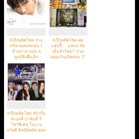
#เป๊กผลิตโชค ร่วม
#เป๊กผลิตโชค สุด
บริจาคสมทบทุน 1
แฮปปี้… แฟนๆ จัด
ล้านบาท มอบ 4
เต็มทั่วไทย!! ร่วม
มูลนิธิเพื่อเด็ก
ฉลองวันเกิดครบ 37
ปี
#เป๊กผลิตโชค #บิวกิ้น
#แอลลี่ ปาล์มมี่ วี
โชว์พิเศษ ในงาน
สวัสดี ดิสนีย์พลัส ฮอต
สตาร์