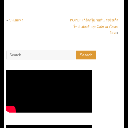
«
ปมเสน่หา
POPUP เกิร์ลกรุ๊ป วัยทีน ส่งซิงเกิ้ล
ใหม่ เพลงรัก สุดCute เอาใจคน
โสด
»