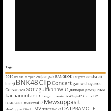
Tags
2016
BANGKOK
Aofpongsak
benchalatit
@bella_campen
Bbrightvc
BNK48
Clip
Concert
gamwichayanee
benzji
gulfkanawut
GOT7
Getsunova
gunnapat
jamesjiunited
kachanontanun
kangsom_tanatat
LIVE
KristSingtoFC
kristtps
Mewsuppasit
mariewaf12
LOMOSONIC
OATPRAMOTE
MV
MewSuppasitStudio
NONTTANONT