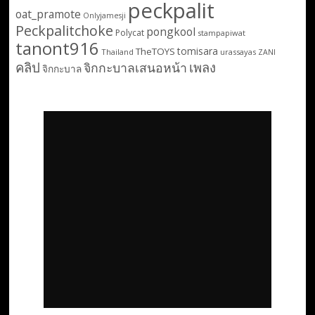
peckpalit
oat_pramote
Onlyjamesji
Peckpalitchoke
pongkool
Polycat
stampapiwat
tanont916
tomisara
TheTOYS
Thailand
urassayas
ZANI
คลิป
เพลง
จิกกะบาลเสนอหน้า
จิกกะบาล