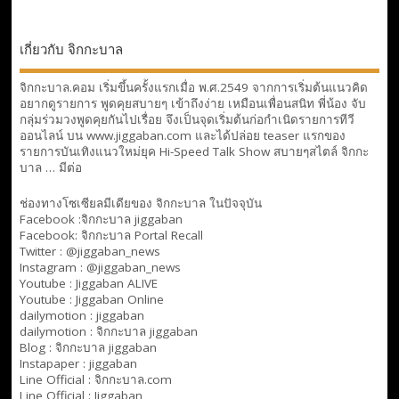
เกี่ยวกับ จิกกะบาล
จิกกะบาล.คอม เริ่มขึ้นครั้งแรกเมื่อ พ.ศ.2549 จากการเริ่มต้นแนวคิด
อยากดูรายการ พูดคุยสบายๆ เข้าถึงง่าย เหมือนเพื่อนสนิท พี่น้อง จับ
กลุ่มร่วมวงพูดคุยกันไปเรื่อย จึงเป็นจุดเริ่มต้นก่อกำเนิดรายการทีวี
ออนไลน์ บน www.jiggaban.com และได้ปล่อย teaser แรกของ
รายการบันเทิงแนวใหม่ยุค Hi-Speed Talk Show สบายๆสไตล์
จิกกะ
บาล … มีต่อ
ช่องทางโซเซียลมีเดียของ จิกกะบาล ในปัจจุบัน
Facebook :
จิกกะบาล jiggaban
Facebook:
จิกกะบาล Portal Recall
Twitter : @jiggaban_news
Instagram : @jiggaban_news
Youtube :
Jiggaban ALIVE
Youtube :
Jiggaban Online
dailymotion :
jiggaban
dailymotion :
จิกกะบาล jiggaban
Blog :
จิกกะบาล jiggaban
Instapaper : jiggaban
Line Official :
จิกกะบาล.com
Line Official :
Jiggaban