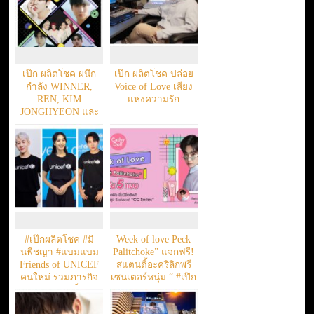
เป๊ก ผลิตโชค ผนึก
เป๊ก ผลิตโชค ปล่อย
กำลัง WINNER,
Voice of Love เสียง
REN, KIM
แห่งความรัก
JONGHYEON และ
KIM JAE HWAN
idolplus CONCERT
MIC ON in Thailand
10 ธันวาคม 65
#เป๊กผลิตโชค #มิ
Week of love Peck
นพีชญา #แบมแบม
Palitchoke” แจกฟรี!
Friends of UNICEF
สแตนดี้อะคริลิกพรี
คนใหม่ ร่วมภารกิจ
เซนเตอร์หนุ่ม “ #เป๊ก
ปกป้องสิทธิเด็กใน
ผลิตโชค
ประเทศไทย