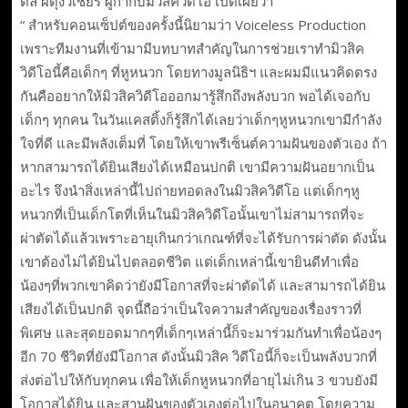
ดล ผดุงวิเชียร ผู้กำกับมิวสิควิดีโอ เปิดเผยว่า
“ สำหรับคอนเซ็ปต์ของครั้งนี้นิยามว่า Voiceless Production
เพราะทีมงานที่เข้ามามีบทบาทสำคัญในการช่วยเราทำมิวสิค
วิดีโอนี้คือเด็กๆ ที่หูหนวก โดยทางมูลนิธิฯ และผมมีแนวคิดตรง
กันคืออยากให้มิวสิควิดีโอออกมารู้สึกถึงพลังบวก พอได้เจอกับ
เด็กๆ ทุกคน ในวันแคสติ้งก็รู้สึกได้เลยว่าเด็กๆหูหนวกเขามีกำลัง
ใจที่ดี และมีพลังเต็มที่ โดยให้เขาพรีเซ็นต์ความฝันของตัวเอง ถ้า
หากสามารถได้ยินเสียงได้เหมือนปกติ เขามีความฝันอยากเป็น
อะไร จึงนำสิ่งเหล่านี้ไปถ่ายทอดลงในมิวสิควิดีโอ แต่เด็กๆหู
หนวกที่เป็นเด็กโตที่เห็นในมิวสิควิดีโอนั้นเขาไม่สามารถที่จะ
ผ่าตัดได้แล้วเพราะอายุเกินกว่าเกณฑ์ที่จะได้รับการผ่าตัด ดังนั้น
เขาต้องไม่ได้ยินไปตลอดชีวิต แต่เด็กเหล่านี้เขายินดีทำเพื่อ
น้องๆที่พวกเขาคิดว่ายังมีโอกาสที่จะผ่าตัดได้ และสามารถได้ยิน
เสียงได้เป็นปกติ จุดนี้ถือว่าเป็นใจความสำคัญของเรื่องราวที่
พิเศษ และสุดยอดมากๆที่เด็กๆเหล่านี้ก็จะมาร่วมกันทำเพื่อน้องๆ
อีก 70 ชีวิตที่ยังมีโอกาส ดังนั้นมิวสิค วิดีโอนี้ก็จะเป็นพลังบวกที่
ส่งต่อไปให้กับทุกคน เพื่อให้เด็กหูหนวกที่อายุไม่เกิน 3 ขวบยังมี
โอกาสได้ยิน และสานฝันของตัวเองต่อไปในอนาคต โดยความ