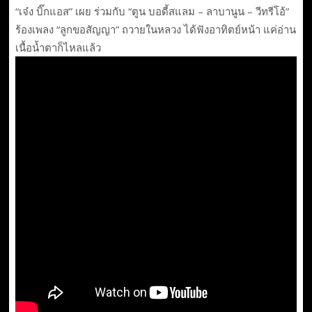
“เจ๋ง บิ๊กแอส” เผย ร่วมกับ “ตูน บอดี้สแลม – ลาบานูน – วีทรีโอ้”
ร้องเพลง “ลูกขอสัญญา” ถวายในหลวง ได้ฟังอาทิตย์หน้า แค่อ่าน
เนื้อน้ำตาก็ไหลแล้ว