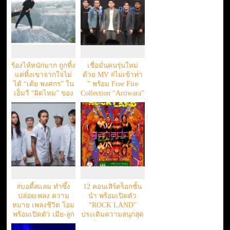
ร้องไห้หนักมาก ถูกทิ้ง
เชื่อมั่นคนรุ่นใหม่
แต่ทิ้งเขาจากใจไม่
ด้วย MV #ไม่เข้าท่า
ได้ “เต้ย พงศกร” ใน
” พร้อม Free Fire
เอ็มวี “ผิดไหม” ของ
Collection “Artiwara”
“ลาบานูน
#บอดี้สแลม ทำซึ้ง
12 คอนเสิร์ตร็อกชั้น
ปล่อยเพลง ความ
นำ พร้อมเปิดตัว
หมาย เพลงชีวิต โอม
“ROCK LAND”
พร้อมเปิดตัว เมีย-ลูก
ประเดิมความสนุกสุด
ลงจอ
มันส์รับปี 2020 กับวง