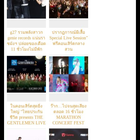
g27 รวมพลังสาวก
ปรากฏการณ์ผีเสื้อ
genie records แน่นรา
Special Live Session”
ชมังฯ ปล่อยของเดือด
ฟรีคอนเสิร์ตกลาง
11 ชั่วโมงไม่มีพัก
สวน
ในคอนเสิร์ตสุดยิ่ง
ว๊าก…ไปจนสุดเสียง
ใหญ่ “ไทยประกัน
ตลอด 16 ชั่วโมง
ชีวิต presents THE
MARATHON
GENTLEMEN LIVE
CONCERT FEST
2 ตอน Ladies and
Gentlemen” พบกัน 8
ต.ค. 65