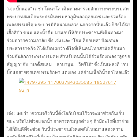
“เจ๋ง บิ๊กแอส” เดชา โคนาโล เดินทางมาร่วมสักการะพระบรมศพ
พระบาทสมเด็จพระปรมินทรมหาภูมิพลอดุลยเดช และร่วมร้อง
เพลงสรรเสริญพระบารมีที่สนามหลวง นอกจากนั้นแล้ว ก็ยังได้นำ
เสื้อสีดำ ขนม และน้ำดื่ม มามอบให้กับประชาชนที่เดินทางมา
ร่วมถวายความอาลัย ซึ่ง เจ๋ง และ “โอม ค็อกเทล” ปัณฑพล
ประสารราชกิจ ก็ได้เปิดเผยว่า ดีใจที่เห็นคนไทยสามัคคีกันมา
ร่วมกันสักการะพระบรมศพ สำหรับตนนั้นได้ร่วมร้องเพลง “ลูกขอ
สัญญา” กับ “บอดี้สแลม – ลาบานูน – วีทรีโอ้” ซึ่งเป็นเพลงที่ “กบ
บิ๊กแอส” ขจรเดช พรมรักษา แต่งเอง แค่อ่านเนื้อก็น้ำตาไหลแล้ว
เจ๋ง : เผยว่า “ความจริงวันนี้ตั้งใจกับโอมไว้ว่าจะมาช่วยกันเก็บ
ขยะ หรือไปช่วยแจกน้ำ อาหารตามบูธต่าง ๆ ถ้ามีอะไรที่เราช่วย
ได้ก็ยินดีที่จะช่วย วันนี้ประชาชนยังคงหลั่งไหลมาแสดงความ