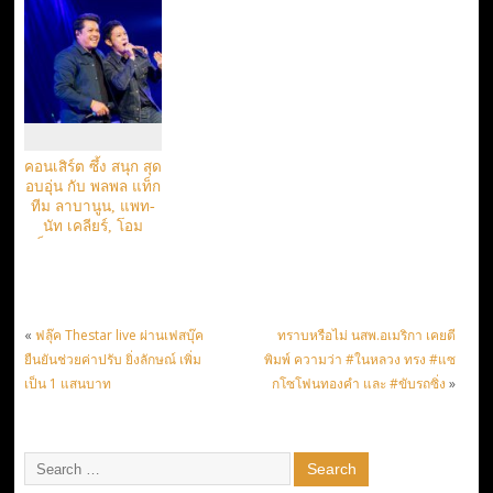
“Paradox”
คอนเสิร์ต ซึ้ง สนุก สุด
อบอุ่น กับ พลพล แท็ก
ทีม ลาบานูน, แพท-
นัท เคลียร์, โอม
ค็อกเทล สมการรอ
คอย
«
ฟลุ๊ค Thestar live ผ่านเฟสบุ๊ค
ทราบหรือไม่ นสพ.อเมริกา เคยตี
ยืนยันช่วยค่าปรับ ยิ่งลักษณ์ เพิ่ม
พิมพ์ ความว่า #ในหลวง ทรง #แซ
เป็น 1 แสนบาท
กโซโฟนทองคำ และ #ขับรถซิ่ง
»