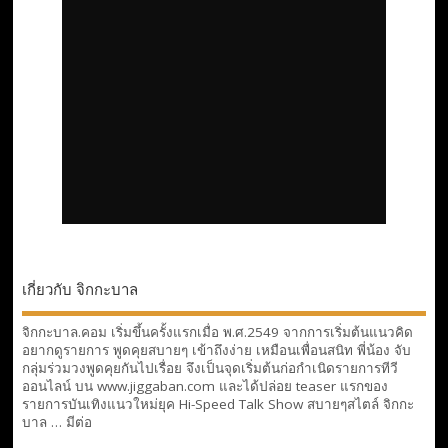
เกี่ยวกับ จิกกะบาล
จิกกะบาล.คอม เริ่มขึ้นครั้งแรกเมื่อ พ.ศ.2549 จากการเริ่มต้นแนวคิด
อยากดูรายการ พูดคุยสบายๆ เข้าถึงง่าย เหมือนเพื่อนสนิท พี่น้อง จับ
กลุ่มร่วมวงพูดคุยกันไปเรื่อย จึงเป็นจุดเริ่มต้นก่อกำเนิดรายการทีวี
ออนไลน์ บน www.jiggaban.com และได้ปล่อย teaser แรกของ
รายการบันเทิงแนวใหม่ยุค Hi-Speed Talk Show สบายๆสไตล์
จิกกะ
บาล … มีต่อ