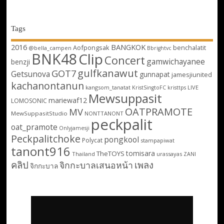
Tags
2016
BANGKOK
Aofpongsak
benchalatit
@bella_campen
Bbrightvc
BNK48
Clip
Concert
gamwichayanee
benzji
gulfkanawut
GOT7
Getsunova
gunnapat
jamesjiunited
kachanontanun
kangsom_tanatat
LIVE
KristSingtoFC
kristtps
Mewsuppasit
mariewaf12
LOMOSONIC
OATPRAMOTE
MV
MewSuppasitStudio
NONTTANONT
peckpalit
oat_pramote
Onlyjamesji
Peckpalitchoke
pongkool
Polycat
stampapiwat
tanont916
tomisara
TheTOYS
Thailand
urassayas
ZANI
คลิป
เพลง
จิกกะบาลเสนอหน้า
จิกกะบาล