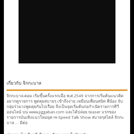
เกี่ยวกับ จิกกะบาล
จิกกะบาล.คอม เริ่มขึ้นครั้งแรกเมื่อ พ.ศ.2549 จากการเริ่มต้นแนวคิด
อยากดูรายการ พูดคุยสบายๆ เข้าถึงง่าย เหมือนเพื่อนสนิท พี่น้อง จับ
กลุ่มร่วมวงพูดคุยกันไปเรื่อย จึงเป็นจุดเริ่มต้นก่อกำเนิดรายการทีวี
ออนไลน์ บน www.jiggaban.com และได้ปล่อย teaser แรกของ
รายการบันเทิงแนวใหม่ยุค Hi-Speed Talk Show สบายๆสไตล์
จิกกะ
บาล … มีต่อ