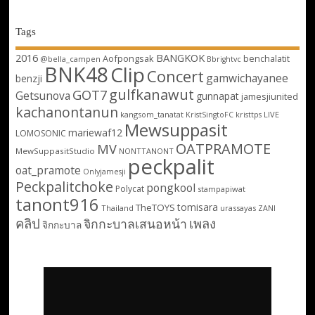
Tags
2016
BANGKOK
Aofpongsak
benchalatit
@bella_campen
Bbrightvc
BNK48
Clip
Concert
gamwichayanee
benzji
gulfkanawut
GOT7
Getsunova
gunnapat
jamesjiunited
kachanontanun
kangsom_tanatat
LIVE
KristSingtoFC
kristtps
Mewsuppasit
mariewaf12
LOMOSONIC
OATPRAMOTE
MV
MewSuppasitStudio
NONTTANONT
peckpalit
oat_pramote
Onlyjamesji
Peckpalitchoke
pongkool
Polycat
stampapiwat
tanont916
tomisara
TheTOYS
Thailand
urassayas
ZANI
คลิป
เพลง
จิกกะบาลเสนอหน้า
จิกกะบาล