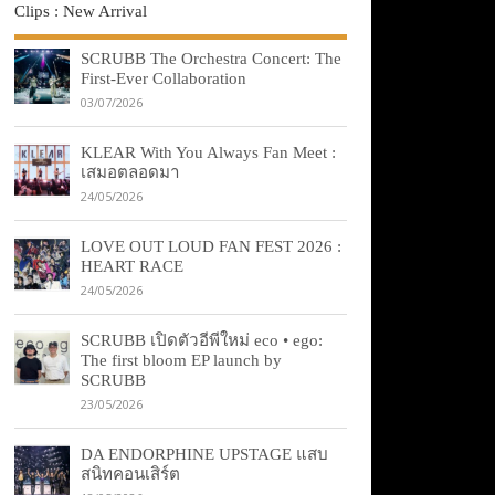
Clips : New Arrival
SCRUBB The Orchestra Concert: The
First-Ever Collaboration
03/07/2026
KLEAR With You Always Fan Meet :
เสมอตลอดมา
24/05/2026
LOVE OUT LOUD FAN FEST 2026 :
HEART RACE
24/05/2026
SCRUBB เปิดตัวอีพีใหม่ eco • ego:
The first bloom EP launch by
SCRUBB
23/05/2026
DA ENDORPHINE UPSTAGE แสบ
สนิทคอนเสิร์ต