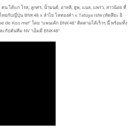
ได้แก่ โรส, ลูกศร, น้ำมนต์, อาหลี, ฮูพ, แนล, แพรว, สาวน้อย ที่
ยกับญี่ปุ่น BNK48 x ลำไย ไหทองคำ x Tatuya Ishii (ทัตสึยะ อิ
me de Kiss me!” โดย “แพนเค้ก BNK48” ติดตามได้เร็วๆ นี้ พร้อมทั้ง
ะกัปตันทีม NV “เอ็มมี่ BNK48”