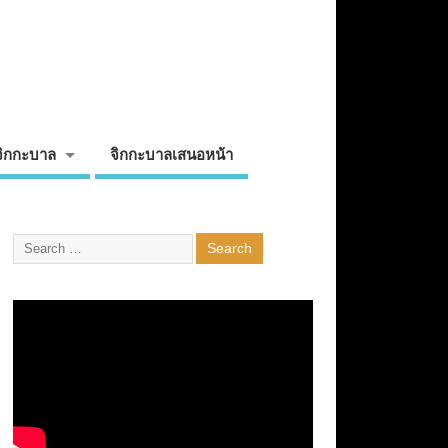
จิกกะบาล
จิกกะบาลเสนอหน้า