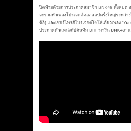
ปิดท้ายด้วยการประกาศสมาชิก BNK48 ทั้งหมด 8 คน 
จะร่วมทำเพลงโปรเจกต์คอลแลปครั้งใหญ่ระหว่างไท
ชิอิ) และเซอร์ไพรส์โปรเจกต์โซโล่เดี่ยวเพลง “Yu
ประกาศตำแหน่งกัปตันทีม BIII “มารีน BNK48” แล