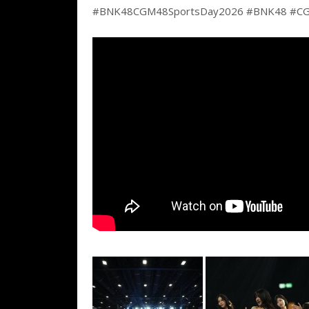
#BNK48CGM48SportsDay2026 #BNK48 #C