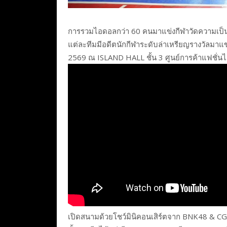
การรวมไอดอลกว่า 60 คนมาแข่งกีฬาวัดความเป็นหนึ
แต่ละทีมมีอดีตนักกีฬาระดับล่าเหรียญรางวัลมาแข่งข
2569 ณ ISLAND HALL ชั้น 3 ศูนย์การค้าแฟชั่นไอ
เปิดสนามด้วยโชว์มินิคอนเสิร์ตจาก BNK48 & CG