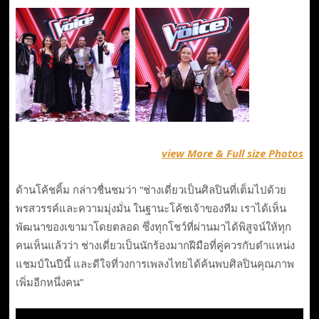
view More & Full size Photos
ด้านโค้ชคิ้ม กล่าวชื่นชมว่า “ช่างเดี่ยวเป็นศิลปินที่เต็มไปด้วย
พรสวรรค์และความมุ่งมั่น ในฐานะโค้ชเจ้าของทีม เราได้เห็น
พัฒนาของเขามาโดยตลอด ซึ่งทุกโชว์ที่ผ่านมาได้พิสูจน์ให้ทุก
คนเห็นแล้วว่า ช่างเดี่ยวเป็นนักร้องมากฝีมือที่คู่ควรกับตำแหน่ง
แชมป์ในปีนี้ และดีใจที่วงการเพลงไทยได้ค้นพบศิลปินคุณภาพ
เพิ่มอีกหนึ่งคน”