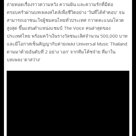
ถ่ายทอดเรื่องราวความหวัง ความฝัน และความรักที่มีต่อ
ครอบครัวผ่านบทเพลงสไตล์เพื่อชีวิตอย่าง ‘วันที่ได้คำตอบ’ จน
สามารถเอาชนะใจผู้ชมคนไทยทั่วประเทศ กวาดคะแนนโหวต
สูงสุด ขึ้นแท่นตำแหน่งแชมป์ The Voice คนล่าสุดของ
ประเทศไทย พร้อมคว้าเงินรางวัลชนะเลิศจำนวน 500,000 บาท
และมีโอกาสเซ็นสัญญากับค่ายเพลง Universal Music Thailand
ตามมาด้วยอันดับที่ 2 อย่าง ‘เอก’ จากทีมโค้ชจ๋าย ที่มาใน
บทเพลง ‘ตาสว่าง’