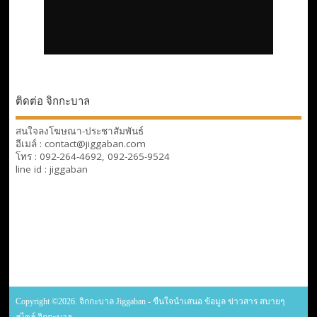
ติดต่อ จิกกะบาล
สนใจลงโฆษณา-ประชาสัมพันธ์
อีเมล์ : contact@jiggaban.com
โทร : 092-264-4692, 092-265-9524
line id : jiggaban
Copyright ©2026. จิกกะบาล Jiggaban - ขืนใจนำเสนอ ข้อมูล ข่าวสาร สบายๆ
สไตล์ จิกกะบาล