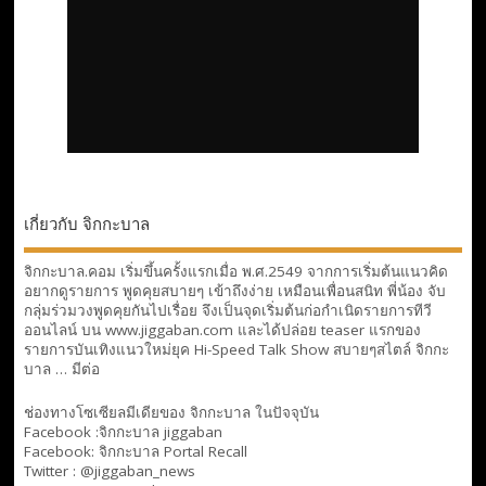
เกี่ยวกับ จิกกะบาล
จิกกะบาล.คอม เริ่มขึ้นครั้งแรกเมื่อ พ.ศ.2549 จากการเริ่มต้นแนวคิด
อยากดูรายการ พูดคุยสบายๆ เข้าถึงง่าย เหมือนเพื่อนสนิท พี่น้อง จับ
กลุ่มร่วมวงพูดคุยกันไปเรื่อย จึงเป็นจุดเริ่มต้นก่อกำเนิดรายการทีวี
ออนไลน์ บน www.jiggaban.com และได้ปล่อย teaser แรกของ
รายการบันเทิงแนวใหม่ยุค Hi-Speed Talk Show สบายๆสไตล์
จิกกะ
บาล … มีต่อ
ช่องทางโซเซียลมีเดียของ จิกกะบาล ในปัจจุบัน
Facebook :
จิกกะบาล jiggaban
Facebook:
จิกกะบาล Portal Recall
Twitter : @jiggaban_news