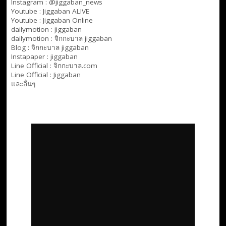
Instagram : @jiggaban_news
Youtube :
Jiggaban ALIVE
Youtube :
Jiggaban Online
dailymotion :
jiggaban
dailymotion :
จิกกะบาล jiggaban
Blog :
จิกกะบาล jiggaban
Instapaper : jiggaban
Line Official :
จิกกะบาล.com
Line Official :
Jiggaban
และอื่นๆ