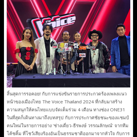
สิ้นสุดการรอคอย! กับการแข่งขันรายการประกวดร้องเพลงแนว
หน้าของเมืองไทย The Voice Thailand 2024 ที่กลับมาสร้าง
ความสนุกให้คนไทยแบบจัดเต็มร่วม 4 เดือน ทางช่อง ONE31
ในที่สุดก็เดินทางมาถึงบทสรุป กับการประกาศชัยชนะของแชมป์
คนใหม่ในรายการอย่าง ‘ช่างเดี่ยว-ธีรพงษ์ วรรณลักษณ์’ จากทีม
โค้ชคิ้ม ที่โชว์เสียงร้องอันเป็นธรรมชาติออกมาจากหัวใจ กับการ