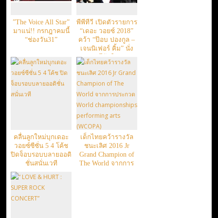
”The Voice All Star”
พีพีทีวี เปิดตัวรายการ
มาแน่!! กรกฎาคมนี้
“เดอะ วอยซ์ 2018”
“ช่องวัน31”
คว้า “ป๊อบ ปองกูล –
เจนนิเฟอร์ คิ้ม” นั่ง
แท่นโค้ชใหม่!!
คลื่นลูกใหม่บุกเดอะ
เด็กไทยคว้ารางวัล
วอยซ์ซีซั่น 5 4 โค้ช
ชนะเลิศ 2016 Jr
ปิดจ็อบรอบบลายออดิ
Grand Champion of
ชั่นสนั่นเวที
The World จากการ
ประกวด World
championships
performing arts
(WCOPA)