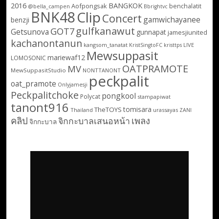
2016
BANGKOK
Aofpongsak
benchalatit
@bella_campen
Bbrightvc
BNK48
Clip
Concert
gamwichayanee
benzji
gulfkanawut
GOT7
Getsunova
gunnapat
jamesjiunited
kachanontanun
kangsom_tanatat
LIVE
KristSingtoFC
kristtps
Mewsuppasit
mariewaf12
LOMOSONIC
OATPRAMOTE
MV
MewSuppasitStudio
NONTTANONT
peckpalit
oat_pramote
Onlyjamesji
Peckpalitchoke
pongkool
Polycat
stampapiwat
tanont916
tomisara
TheTOYS
Thailand
urassayas
ZANI
คลิป
เพลง
จิกกะบาลเสนอหน้า
จิกกะบาล