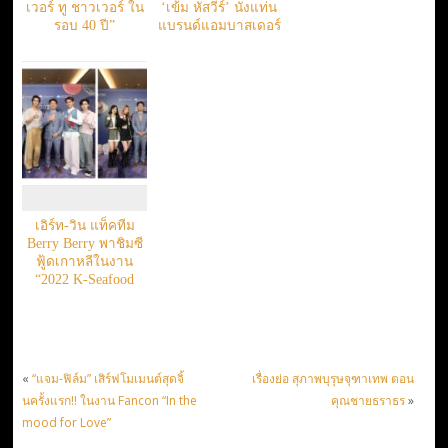
เวอร์ ทู ชาวเวอร์ ใน
‘เข้ม หัสวีร์’ นั่งแท่น
รอบ 40 ปี”
แบรนด์แอมบาสเดอร์
เอิร์ท-วิน แท็คทีม
Berry Berry พาชิมซี
ฟู้ดเกาหลีในงาน
“2022 K-Seafood
Flavorful Night
Tasting Party”
«
“แจม-ฟิล์ม” เสิร์ฟโมเมนต์สุดจิ้
เรื่องย่อ​ สุภาพบุรุษจุฑาเทพ ตอน
นครั้งแรก!! ในงาน Fancon “In the
คุณชายธราธร
»
mood for Love”