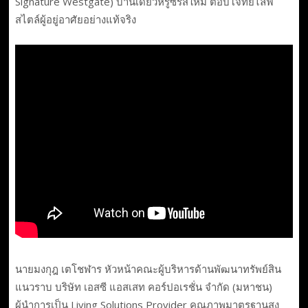
Signature Westgate) บ้านเดี่ยวหรูซีรีส์ใหม่ ตอบโจทย์ไลฟ์
สไตล์ผู้อยู่อาศัยอย่างแท้จริง
​นายมงกุฎ เตโชฬาร หัวหน้าคณะผู้บริหารด้านพัฒนาทรัพย์สิน
แนวราบ บริษัท เอสซี แอสเสท คอร์ปอเรชั่น จำกัด (มหาชน)
ผู้นำการเป็น Living Solutions Provider คุณภาพมาตรฐานสูง