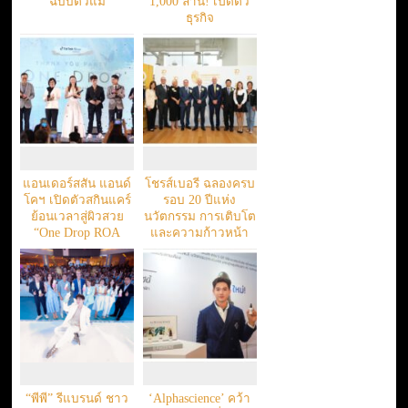
ฉบับตัวแม่
1,000 ล้าน! เปิดตัว
ธุรกิจ
แอนเดอร์สสัน แอนด์
โชรส์เบอรี ฉลองครบ
โคฯ เปิดตัวสกินแคร์
รอบ 20 ปีแห่ง
ย้อนเวลาสู่ผิวสวย
นวัตกรรม การเติบโต
“One Drop ROA
และความก้าวหน้า
“พีพี” รีแบรนด์ ชาว
‘Alphascience’ คว้า