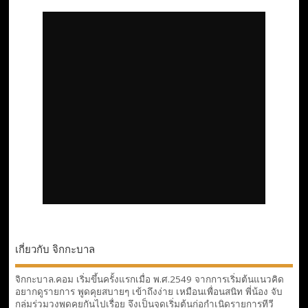
เกี่ยวกับ จิกกะบาล
จิกกะบาล.คอม เริ่มขึ้นครั้งแรกเมื่อ พ.ศ.2549 จากการเริ่มต้นแนวคิด
อยากดูรายการ พูดคุยสบายๆ เข้าถึงง่าย เหมือนเพื่อนสนิท พี่น้อง จับ
กลุ่มร่วมวงพูดคุยกันไปเรื่อย จึงเป็นจุดเริ่มต้นก่อกำเนิดรายการทีวี