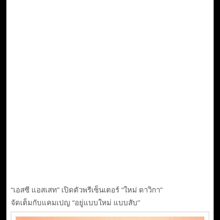
“เอสซี แอสเสท” เปิดตัวพรีเซ็นเตอร์ “ใหม่ ดาวิกา”
จัดเต็มกับแคมเปญ “อยู่แบบใหม่ แบบสับ”