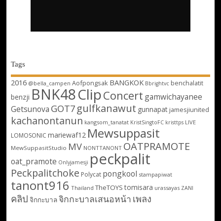
Tags
2016
BANGKOK
Aofpongsak
benchalatit
@bella_campen
Bbrightvc
BNK48
Clip
Concert
gamwichayanee
benzji
gulfkanawut
GOT7
Getsunova
gunnapat
jamesjiunited
kachanontanun
kangsom_tanatat
LIVE
KristSingtoFC
kristtps
Mewsuppasit
mariewaf12
LOMOSONIC
OATPRAMOTE
MV
MewSuppasitStudio
NONTTANONT
peckpalit
oat_pramote
Onlyjamesji
Peckpalitchoke
pongkool
Polycat
stampapiwat
tanont916
tomisara
TheTOYS
Thailand
urassayas
ZANI
คลิป
เพลง
จิกกะบาลเสนอหน้า
จิกกะบาล