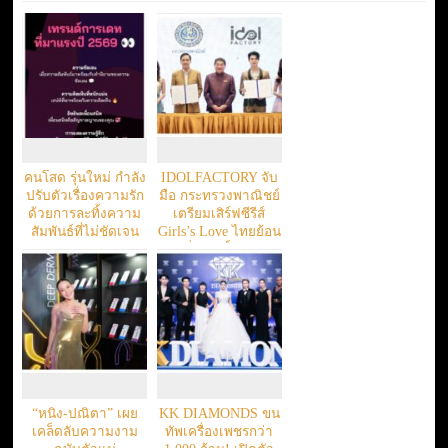
คนโสด รุ่นใหม่ กำลัง
IDOLFACTORY จับ
ปรับตัวเรื่องความรัก
มือ กระทรวงพาณิชย์
ด้วยการละทิ้งความ
เตรียมเสิร์ฟซีรีส์
สัมพันธ์ที่ไม่ชัดเจน
Girls’s Love ไทยย้อน
ยุค “ปิ่นภักดิ์” ผลักดัน
ผลงานคนไทยสู่ระดับ
สากล
“หนิง-ปณิตา” เผย
KK DIAMONDS ขน
เคล็ดลับความงาม
ทัพเครื่องเพชรกว่า