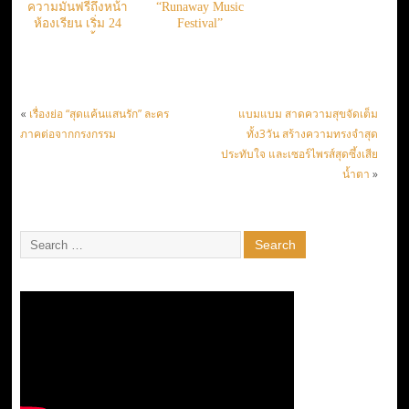
ความมันฟรีถึงหน้า
“Runaway Music
ห้องเรียน เริ่ม 24
Festival”
พ.ค. นี้
«
เรื่องย่อ “สุดแค้นแสนรัก” ละคร
แบมแบม สาดความสุขจัดเต็ม
ภาคต่อจากกรงกรรม
ทั้ง3วัน สร้างความทรงจำสุด
ประทับใจ และเซอร์ไพรส์สุดซึ้งเสีย
น้ำตา
»