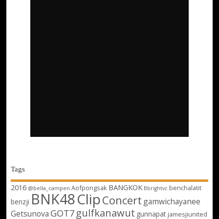
Tags
2016
BANGKOK
Aofpongsak
benchalatit
@bella_campen
Bbrightvc
BNK48
Clip
Concert
gamwichayanee
benzji
gulfkanawut
GOT7
Getsunova
gunnapat
jamesjiunited