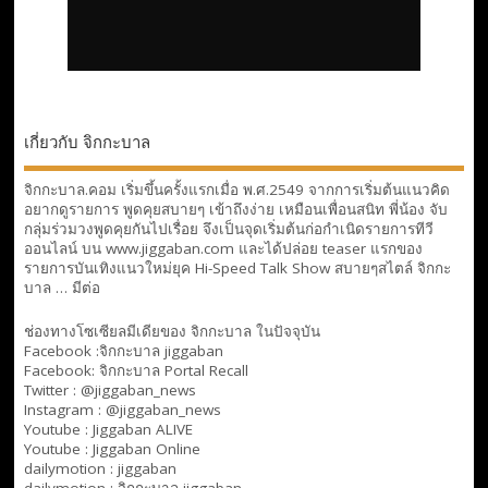
เกี่ยวกับ จิกกะบาล
จิกกะบาล.คอม เริ่มขึ้นครั้งแรกเมื่อ พ.ศ.2549 จากการเริ่มต้นแนวคิด
อยากดูรายการ พูดคุยสบายๆ เข้าถึงง่าย เหมือนเพื่อนสนิท พี่น้อง จับ
กลุ่มร่วมวงพูดคุยกันไปเรื่อย จึงเป็นจุดเริ่มต้นก่อกำเนิดรายการทีวี
ออนไลน์ บน www.jiggaban.com และได้ปล่อย teaser แรกของ
รายการบันเทิงแนวใหม่ยุค Hi-Speed Talk Show สบายๆสไตล์
จิกกะ
บาล … มีต่อ
ช่องทางโซเซียลมีเดียของ จิกกะบาล ในปัจจุบัน
Facebook :
จิกกะบาล jiggaban
Facebook:
จิกกะบาล Portal Recall
Twitter : @jiggaban_news
Instagram : @jiggaban_news
Youtube :
Jiggaban ALIVE
Youtube :
Jiggaban Online
dailymotion :
jiggaban
dailymotion :
จิกกะบาล jiggaban