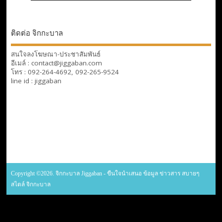
ติดต่อ จิกกะบาล
สนใจลงโฆษณา-ประชาสัมพันธ์
อีเมล์ : contact@jiggaban.com
โทร : 092-264-4692, 092-265-9524
line id : jiggaban
Copyright ©2026. จิกกะบาล Jiggaban - ขืนใจนำเสนอ ข้อมูล ข่าวสาร สบายๆ
สไตล์ จิกกะบาล