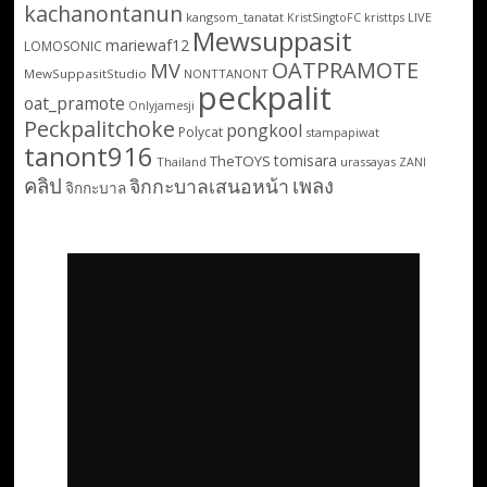
kachanontanun
kangsom_tanatat
LIVE
KristSingtoFC
kristtps
Mewsuppasit
mariewaf12
LOMOSONIC
OATPRAMOTE
MV
MewSuppasitStudio
NONTTANONT
peckpalit
oat_pramote
Onlyjamesji
Peckpalitchoke
pongkool
Polycat
stampapiwat
tanont916
tomisara
TheTOYS
Thailand
urassayas
ZANI
คลิป
เพลง
จิกกะบาลเสนอหน้า
จิกกะบาล