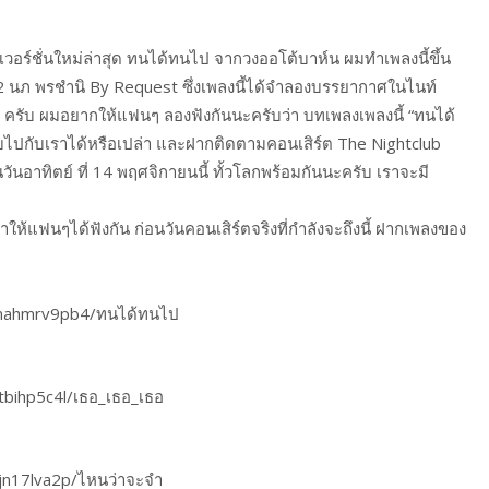
เวอร์ชั่นใหม่ล่าสุด ทนได้ทนไป จากวงออโต้บาห์น ผมทำเพลงนี้ขึ้น
.2 นภ พรชำนิ By Request ซึ่งเพลงนี้ได้จำลองบรรยากาศในไนท์
ๆ ครับ ผมอยากให้แฟนๆ ลองฟังกันนะครับว่า บทเพลงเพลงนี้ “ทนได้
บไปกับเราได้หรือเปล่า และฝากติดตามคอนเสิร์ต The Nightclub
อาทิตย์ ที่ 14 พฤศจิกายนนี้ ทั้วโลกพร้อมกันนะครับ เราจะมี
าให้แฟนๆได้ฟังกัน ก่อนวันคอนเสิร์ตจริงที่กำลังจะถึงนี้ ฝากเพลงของ
1umahmrv9pb4/ทนได้ทนไป
7tbihp5c4l/เธอ_เธอ_เธอ
mjn17lva2p/ไหนว่าจะจำ