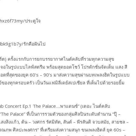
hrhxz6f73my/ประตูใจ
bdbk9g1b7y/รักคือฝันไป
ิร์ต) ครั้งแรกกับการยกบรรยากาศไนต์คลับที่รวมทุกความสุข
อในรูปแบบไลฟ์สตรีม พร้อมสุดยอดโชว์ โปรดักชั่นจัดเต็ม แสง สี
ที่ฮอตที่สุดของยุค 60’s – 90’s มาส่งความสุขผ่านบทเพลงฮิตในรูปแบบ
์ของทุกครอบครัว เป็นวันแฟมิลี่เดย์สเปเชียล ที่เต็มไปด้วยรอยยิ้ม
lub Concert Ep.1 The Palace….พาแดนซ์” (เดอะ ไนต์คลับ
 “The Palace” ที่เป็นการรวมตัวของกลุ่มศิลปินระดับตำนาน “ปุ๊ –
สุ แสงสิงแก้ว, ต้น – วงศกร รัศมิทัต, สันต์ – พีรสันติ จวบสมัย, สายชล –
– รณภพ ศิลปะพงศกร” ที่เตรียมส่งความสนุก ขนเพลงฮิตส์ ยุค 60s –