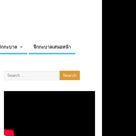
จิกกะบาล
จิกกะบาลเสนอหน้า