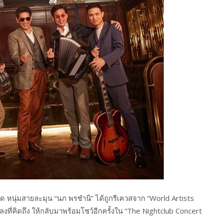
ุด หนุ่มสายละมุน “นภ พรชำนิ” ได้ถูกรีเควสจาก “World Artists
งที่คิดถึง ให้กลับมาพร้อมโชว์อีกครั้งใน “The Nightclub Concert