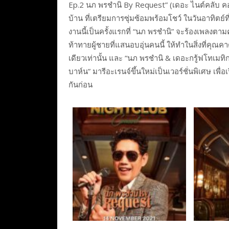
Ep.2 นภ พรชำนิ By Request” (เดอะ ไนต์คลับ คอน
บ้าน ที่เตรียมการซุ่มซ้อมพร้อมโชว์ ในวันอาทิตย์ท
งานนี้เป็นครั้งแรกที่ “นภ พรชำนิ” จะร้องเพลงต
ท้าทายผู้ชายที่แสนอบอุ่นคนนี้ ให้ทำในสิ่งที่คุณคา
เดียวเท่านั้น และ “นภ พรชำนิ & เดอะกรู้ฟโทเมทิ
บาห์น” มารีอะเรนจ์ขึ้นใหม่เป็นเวอร์ชั่นพิเศษ เพ
กันก่อน