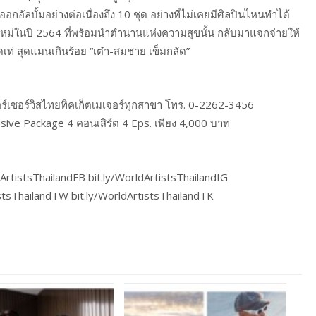
อัลบั้มอย่างต่อเนื่องถึง 10 ชุด อย่างที่ไม่เคยมีศิลปินไหนทำได้
หม่ในปี 2564 ที่พร้อมนำตำนานแห่งความสุขนั้น กลับมาแจกจ่ายให้
สุดเท่ สุดแมนเกินร้อย “เต๋า-สมชาย เข็มกลัด”
์เซอร์วิสไทยทิคเก็ตเมเจอร์ทุกสาขา โทร. 0-2262-3456
sive Package 4 คอนเสิร์ต 4 Eps. เพียง 4,000 บาท
ArtistsThailandFB bit.ly/WorldArtistsThailandIG ​
istsThailandTW bit.ly/WorldArtistsThailandTK