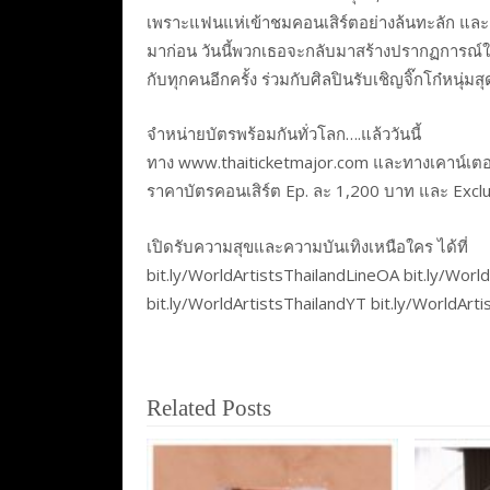
เพราะแฟนแห่เข้าชมคอนเสิร์ตอย่างล้นทะลัก และออก
มาก่อน วันนี้พวกเธอจะกลับมาสร้างปรากฏการณ์ใ
กับทุกคนอีกครั้ง ร่วมกับศิลปินรับเชิญจิ๊กโก๋หนุ่ม
จำหน่ายบัตรพร้อมกันทั่วโลก….แล้ววันนี้
ทาง www.thaiticketmajor.com และทางเคาน์เตอร
ราคาบัตรคอนเสิร์ต Ep. ละ 1,200 บาท และ Exclu
เปิดรับความสุขและความบันเทิงเหนือใคร ได้ที่
bit.ly/WorldArtistsThailandLineOA bit.ly/World
bit.ly/WorldArtistsThailandYT bit.ly/WorldArt
Related Posts