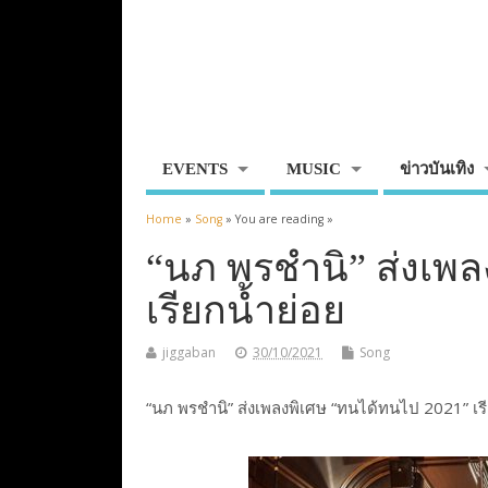
EVENTS
MUSIC
ข่าวบันเทิง
Home
»
Song
» You are reading »
“นภ พรชำนิ” ส่งเพล
เรียกน้ำย่อย
jiggaban
30/10/2021
Song
“นภ พรชำนิ” ส่งเพลงพิเศษ “ทนได้ทนไป 2021” เรียก