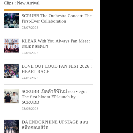
Clips : New Arrival
SCRUBB The Orchestra Concert: The
First-Ever Collaboration
03/07/2026
KLEAR With You Always Fan Meet :
เสมอตลอดมา
24/05/2026
LOVE OUT LOUD FAN FEST 2026 :
HEART RACE
24/05/2026
SCRUBB เปิดตัวอีพีใหม่ eco • ego:
The first bloom EP launch by
SCRUBB
23/05/2026
DA ENDORPHINE UPSTAGE แสบ
สนิทคอนเสิร์ต