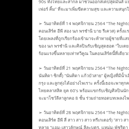
90s ทั้งไทยและสากล มาชวนออกสเตปสุดมันส์ แบบ
เฟอร์ คิ้ม” ที่จะมาเพิ่มขีดความสุข และความสนุกใ
➢ วันอาทิตย์ที่ 14 พฤศจิกายน 2564 “The Night
คอนเสิร์ต อีพี สอง นภ พรชำนิ บาย รีเควส) ครั
โดยเพลงที่ถูกเรียกร้องเข้ามาจะท้าทายผู้ชายที่แสน
ของ นภ พรชำนิ และศิลปินรับเชิญสุดฮอต “ใบเตย อา
ร้อนแรงขึ้นหลายเท่าทวีคูณ ในคอนเสิร์ตนี้ที่เดียวเท
➢ วันอาทิตย์ที่ 21 พฤศจิกายน 2564 “The Nightc
นันทิดา ซิกตี้) “นันทิดา แก้วบัวสาย” ผู้หญิงที่ม
กรุง และลูกทุ่งได้อย่างไพเราะ ครั้งนี้เธอจะพ
ไทยคลาสสิค ยุค 60’s พร้อมแขกรับเชิญศิลปินนักร
จะมาโชว์ลีลาลูกคอ 8 ชั้น ร่วมถ่ายทอดบทเพลงไพเร
➢ วันอาทิตย์ที่ 28 พฤศจิกายน 2564 “The Night
คอนเสิร์ต อีพี สี่ สาว สาว สาว ทรีเกเตอร์) “สาว 
ทลาย “แอม-เสาวลักษณ์ ลีละบุตร, แหม่ม-พัชริดา