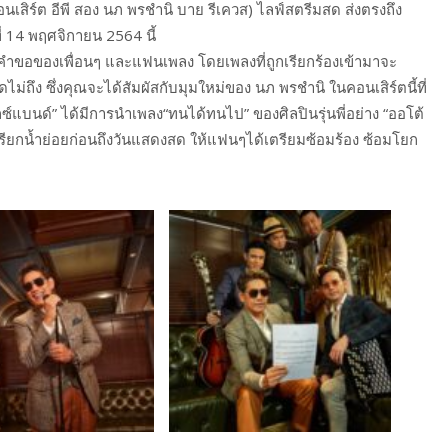
เสิร์ต อีพี สอง นภ พรชำนิ บาย รีเควส) ไลฟ์สตรีมสด ส่งตรงถึง
ี่ 14 พฤศจิกายน 2564 นี้
ามคำขอของเพื่อนๆ และแฟนเพลง โดยเพลงที่ถูกเรียกร้องเข้ามาจะ
ดไม่ถึง ซึ่งคุณจะได้สัมผัสกับมุมใหม่ของ นภ พรชำนิ ในคอนเสิร์ตนี้ที่
กซ์แบนด์” ได้มีการนำเพลง“ทนได้ทนไป” ของศิลปินรุ่นพี่อย่าง “ออโต้
ื่อเรียกน้ำย่อยก่อนถึงวันแสดงสด ให้แฟนๆได้เตรียมซ้อมร้อง ซ้อมโยก