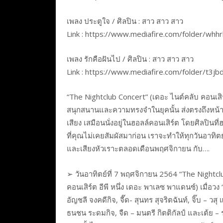
เพลง ประตูใจ / ศิลปิน : สาว สาว สาว
Link : https://www.mediafire.com/folder/wh
เพลง รักคือฝันไป / ศิลปิน : สาว สาว สาว
Link : https://www.mediafire.com/folder/t3j
“The Nightclub Concert” (เดอะ ไนต์คลับ คอนเส
สนุกสนานและความทรงจำในยุคนั้น ส่งตรงถึงหน้าจ
เสียง เสมือนนั่งอยู่ในฮอลล์คอนเสิร์ต โดยศิลปิน
ที่คุณไม่เคยสัมผัสมาก่อน เราจะทำให้ทุกวันอาทิตย
และเสียงหัวเราะตลอดเดือนพฤศจิกายน กับ….
➢ วันอาทิตย์ที่ 7 พฤศจิกายน 2564 “The Nightc
คอนเสิร์ต อีพี หนึ่ง เดอะ พาเลซ พาแดนซ์) เมื่อวง
อัญชลี จงคดีกิจ, จี๊ด- สุนทร สุจริตฉันท์, จิ๊บ – ว
ธนชน ระดมกิจ, จืด – มนตรี กิตติกัลป์ และเต้ย 