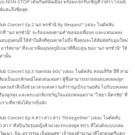
 NON-STOP เต้นกันสนั่นเมือง พร้อมแขกรับเชิญดีว่าสาว “เจนนิ
ห้แตะถึงขีดสุด
club Concert Ep.2 นภ พรชำนิ By Request” (เดอะ ไนต์คลับ
้งแรกที่ “นภ พรชำนิ” จะร้องเพลงตามคำขอของเพื่อนๆ และแฟนเพลง
อบอุ่นคนนี้ ให้ทำในสิ่งที่คุณคาดไม่ถึง ซึ่งคุณจะได้สัมผัสกับมุมใหม่
ร์สยาม” ที่จะมาเพิ่มอุณหภูมิบนเวทีที่อบอุ่น ของ “นภ พรชำนิ” ให้
่านั้น
lub Concert Ep.3 Nantida 60s” (เดอะ ไนต์คลับ คอนเสิร์ต อีพี สาม
ีน้ำเสียงเป็นเอกลักษณ์โดดเด่นเลอค่า ผู้ซึ่งสามารถถ่ายทอดบทเพลงลูก
าทุกคนหวนรำลึกถึงช่วงเวลาแห่งความสำราญเบิกบานฤทัย ไปกับบทเพลง
้องลูกทุ่ง และพระเอกลิเกขวัญใจแม่ยกตลอดกาล “ไชยา มิตรชัย” ที่
าะที่หาฟังได้ยากยิ่งนัก
club Concert Ep.4 สาว สาว สาว Threegether” (เดอะ ไนต์คลับ
สาว สาว” ศิลปินวัยรุ่นหญิงล้วนวงแรกแห่งยุค 80’s ที่โด่งดังแบบถล่ม
 วัฒนา, ปุ้ม-อรวรรณ เย็นพูนสุข” เจ้าของตำนานเวทีโลกดนตรีแตก