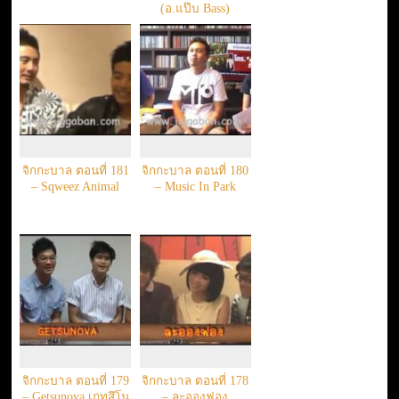
(อ.แป๊บ Bass)
จิกกะบาล ตอนที่ 181
จิกกะบาล ตอนที่ 180
– Sqweez Animal
– Music In Park
จิกกะบาล ตอนที่ 179
จิกกะบาล ตอนที่ 178
– Getsunova เกทสึโน
– ละอองฟอง