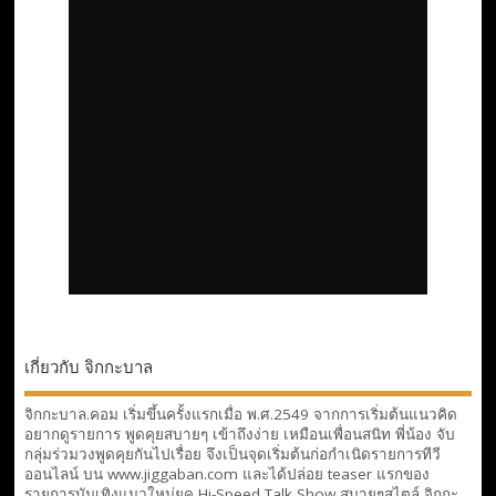
เกี่ยวกับ จิกกะบาล
จิกกะบาล.คอม เริ่มขึ้นครั้งแรกเมื่อ พ.ศ.2549 จากการเริ่มต้นแนวคิด
อยากดูรายการ พูดคุยสบายๆ เข้าถึงง่าย เหมือนเพื่อนสนิท พี่น้อง จับ
กลุ่มร่วมวงพูดคุยกันไปเรื่อย จึงเป็นจุดเริ่มต้นก่อกำเนิดรายการทีวี
ออนไลน์ บน www.jiggaban.com และได้ปล่อย teaser แรกของ
รายการบันเทิงแนวใหม่ยุค Hi-Speed Talk Show สบายๆสไตล์
จิกกะ