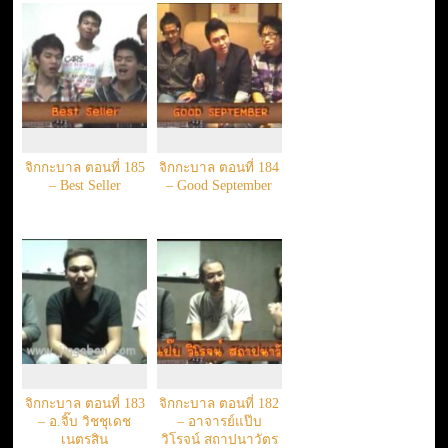
จิกกะบาล ตอนที่ 185
จิกกะบาล ตอนที่ 184
– Best Seller
– Good September
จิกกะบาล ตอนที่ 183
จิกกะบาล ตอนที่ 182
– อ.จิ๊บ วิชชุเดช
– อาจารย์แป๊บ
เนตรสิน
วิโรจน์ สถาปนาวัตร