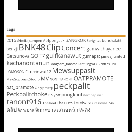
Tags
2016
BANGKOK
Aofpongsak
benchalatit
@bella_campen
Bbrightvc
BNK48
Clip
Concert
gamwichayanee
benzji
gulfkanawut
GOT7
Getsunova
gunnapat
jamesjiunited
kachanontanun
kangsom_tanatat
LIVE
KristSingtoFC
kristtps
Mewsuppasit
mariewaf12
LOMOSONIC
OATPRAMOTE
MV
MewSuppasitStudio
NONTTANONT
peckpalit
oat_pramote
Onlyjamesji
Peckpalitchoke
pongkool
Polycat
stampapiwat
tanont916
tomisara
TheTOYS
Thailand
urassayas
ZANI
คลิป
เพลง
จิกกะบาลเสนอหน้า
จิกกะบาล