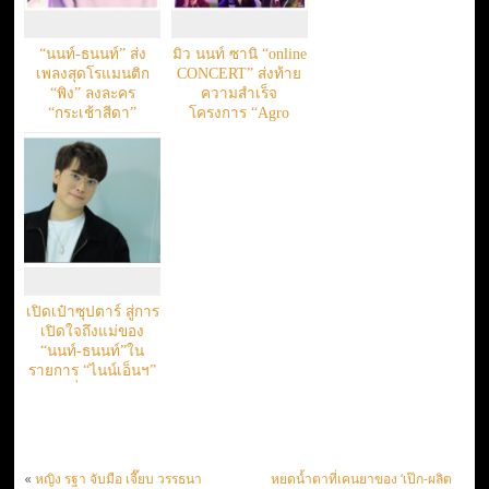
“นนท์-ธนนท์” ส่ง
มิว นนท์ ซานิ “online
เพลงสุดโรแมนติก
CONCERT” ส่งท้าย
“พิง” ลงละคร
ความสำเร็จ
“กระเช้าสีดา”
โครงการ “Agro
Beyond Academy รุ่น
ที่ 2”
เปิดเป๋าซุปตาร์ สู่การ
เปิดใจถึงแม่ของ
“นนท์-ธนนท์”ใน
รายการ “ไนน์เอ็นฯ”
ที่ช่อง 9
«
หญิง รฐา จับมือ เจี๊ยบ วรรธนา
หยดน้ำตาที่เคนยาของ ‘เป๊ก-ผลิต