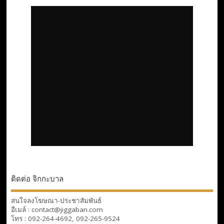
ติดต่อ จิกกะบาล
สนใจลงโฆษณา-ประชาสัมพันธ์
อีเมล์ : contact@jiggaban.com
โทร : 092-264-4692, 092-265-9524