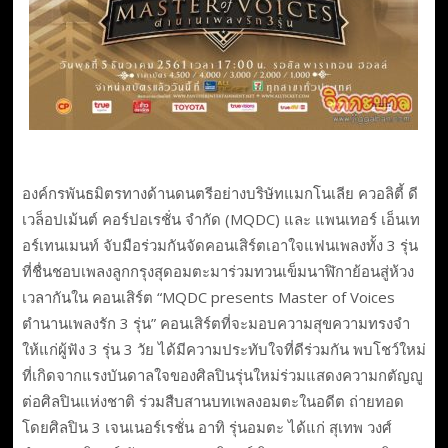
องค์กรพันธมิตรทางด้านดนตรีอย่างบริษัทแมกโนเลีย ควอลิตี้ ดี
เวล็อปเม้นต์ คอร์ปอเรชั่น จำกัด (MQDC) และ แพนเทอร์ เอ็นเท
อร์เทนเมนท์ จับมือร่วมกันจัดคอนเสิร์ตเอาใจแฟนเพลงทั้ง 3 รุ่น
ที่ชื่นชอบเพลงลูกกรุงสุดอมตะมาร่วมทวนเข็มนาฬิกาย้อนสู่ห้วง
เวลากันใน คอนเสิร์ต “MQDC presents Master of Voices
ตำนานเพลงรัก 3 รุ่น” คอนเสิร์ตที่จะมอบความสุขความทรงจำ
ให้แก่ผู้ฟัง 3 รุ่น 3 วัย ได้มีความประทับใจที่ดีร่วมกัน พบโชว์ใหม่
ที่เกิดจากแรงบันดาลใจของศิลปินรุ่นใหม่ร่วมแสดงความกตัญญู
ต่อศิลปินแห่งชาติ ร่วมสืบสานบทเพลงอมตะในอดีต ถ่ายทอด
โดยศิลปิน 3 เจนเนอร์เรชั่น อาทิ รุ่นอมตะ ได้แก่ สุเทพ วงศ์