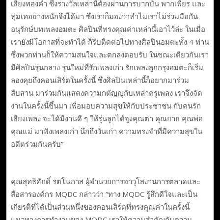
เสียงทองคำ ซึ่งรางวัลเหล่านี้ต้องผ่านการบากบั่น พากเพียร และ
ทุ่มเทอย่างหนักจึงได้มา ซึ่งเราก็มองว่าทำไมเราไม่ร่วมมือกัน
อนุรักษ์บทเพลงอมตะ ศิลปินที่ทรงคุณค่าเหล่านี้เอาไว้ล่ะ ในเมื่อ
เรายังมีโอกาสที่จะทำได้ ก็รีบติดต่อไปทางศิลปินอมตะทั้ง 4 ท่าน
ซึ่งพวกท่านก็ให้ความสนใจและตกลงตอบรับ ในขณะเดียวกันเรา
มีศิลปินรุ่นกลาง รุ่นใหม่ที่รักเพลงเก่า รักเพลงลูกกรุงอมตะก็เริ่ม
ลองคุยถึงคอนเสิร์ตในครั้งนี้ ซึ่งศิลปินเหล่านี้ก็อยากมาร่วม
สืบสาน มาร่วมกันแสดงความกตัญญูกับเหล่าครูเพลง เราจึงจัด
งานในครั้งนี้ขึ้นมา เพื่อมอบความสุขให้กับประชาชน กับคนรัก
เสียงเพลง จะได้มีงานดี ๆ ให้รุ่นลูกได้จูงคุณตา คุณยาย คุณพ่อ
คุณแม่ มาฟังเพลงเก่า นึกถึงวันเก่า ความทรงจำที่มีความสุขใน
อดีตร่วมกันครับ”
คุณสุทธิศักดิ์ รตโนภาส ผู้อำนวยการอาวุโสงานการตลาดและ
สื่อสารองค์กร MQDC กล่าวว่า “ทาง MQDC รู้สึกดีใจและเป็น
เกียรติที่ได้เป็นส่วนหนึ่งของคอนเสิร์ตที่ทรงคุณค่าในครั้งนี้
แนวทางการทำงานของ MQDC เราให้ความสำคัญกับความ