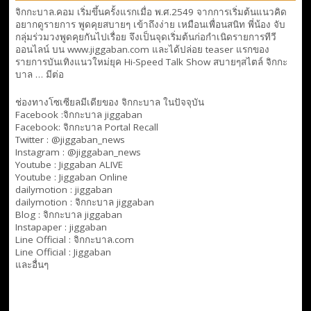
จิกกะบาล.คอม เริ่มขึ้นครั้งแรกเมื่อ พ.ศ.2549 จากการเริ่มต้นแนวคิด
อยากดูรายการ พูดคุยสบายๆ เข้าถึงง่าย เหมือนเพื่อนสนิท พี่น้อง จับ
กลุ่มร่วมวงพูดคุยกันไปเรื่อย จึงเป็นจุดเริ่มต้นก่อกำเนิดรายการทีวี
ออนไลน์ บน www.jiggaban.com และได้ปล่อย teaser แรกของ
รายการบันเทิงแนวใหม่ยุค Hi-Speed Talk Show สบายๆสไตล์
จิกกะ
บาล … มีต่อ
ช่องทางโซเซียลมีเดียของ จิกกะบาล ในปัจจุบัน
Facebook :
จิกกะบาล jiggaban
Facebook:
จิกกะบาล Portal Recall
Twitter : @jiggaban_news
Instagram : @jiggaban_news
Youtube :
Jiggaban ALIVE
Youtube :
Jiggaban Online
dailymotion :
jiggaban
dailymotion :
จิกกะบาล jiggaban
Blog :
จิกกะบาล jiggaban
Instapaper : jiggaban
Line Official :
จิกกะบาล.com
Line Official :
Jiggaban
และอื่นๆ