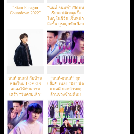
“Siam Paragon
“นนท์ ธนนท์” เปิดบท
Countdown 2022”
เรียนอุบัติเหตุครั้ง
ใหญ่ในชีวิต เจ็บหนัก
ถึงขั้น กระดูกหักเกือบ
ทั้งตัว!!!
นนท์ ธนนท์ กับบ้าน
“นนท์-ธนนท์” สุด
หลังใหม่ LOVEIS
ปลื้ม!! เพลง “พิง” ฟีด
ฉลองให้กับความ
แบคดี ยอดวิวทะลุ
เศร้า “วันครบเลิก”
ล้านช่วงข้ามคืน!!