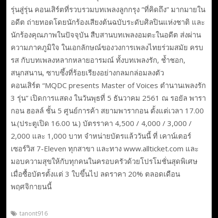
รุ่นสู่รุ่น คอนเสิร์ตที่รวบรวมบทเพลงลูกกรุง ”ที่คิดถึง” มากมายใน
อดีต ถ่ายทอดโดยนักร้องเสียงต้นฉบับระดับศิลปินแห่งชาติ และ
นักร้องคุณภาพในปัจจุบัน สืบสานบทเพลงอมตะในอดีต ส่งผ่าน
ความภาคภูมิใจ ในเอกลักษณ์ของวงการเพลงไทยร่วมสมัย ครบ
รส กับบทเพลงหลากหลายอารมณ์ ทั้งบทเพลงรัก, ช้ำชอก,
สนุกสนาน, ซาบซึ้งที่ร้อยเรียงอย่างกลมกล่อมลงตัว
คอนเสิร์ต “MQDC presents Master of Voices ตำนานเพลงรัก
3 รุ่น” เปิดการแสดง ในวันพุธที่ 5 ธันวาคม 2561 ณ รอยัล พารา
กอน ฮอลล์ ชั้น 5 ศูนย์การค้า สยามพารากอน ตั้งแต่เวลา 17.00
น.(ประตูเปิด 16.00 น.) บัตรราคา 4,500 / 4,000 / 3,000 /
2,000 และ 1,000 บาท จำหน่ายบัตรแล้ววันนี้ ที่ เคาน์เตอร์
เซอร์วิส 7-Eleven ทุกสาขา และทาง www.allticket.com และ
มอบความสุขให้กับทุกคนในครอบครัวด้วยโปรโมชั่นสุดพิเศษ
เมื่อซื้อบัตรตั้งแต่ 3 ใบขึ้นไป ลดราคา 20% ตลอดเดือน
พฤศจิกายนนี้
tanont916