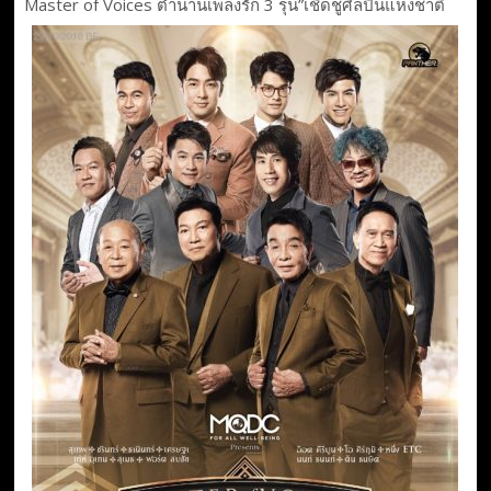
Master of Voices ตำนานเพลงรัก 3 รุ่น”เชิดชูศิลปินแห่งชาติ