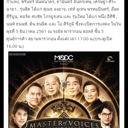
กำแหง, ชรินทร์ นันทนาคร, ธานินทร์ อินทรเทพ, เศรษฐา ศิระ
ฉายา , รุ่นฮิต ได้แก่ สุเมธ องอาจ, เท่ห์ อุเทน พรหมมินทร์, อ๊อด
คีรีบูน, ฟอร์ด สบชัย ไกรยูรเสน และ รุ่นใหม่ ได้แก่ หนึ่ง อีทีซี ,
นนท์ ธนนท์, ต้น ธนษิต และ โอ ศิร์ภูมิ ซึ่งจะเปิดการแสดง ในวัน
พุธที่ 5 ธันวาคม 2561 ณ รอยัล พารากอน ฮอลล์ ชั้น 5
ศูนย์การค้า สยามพารากอน ตั้งแต่เวลา 17.00 น.(ประตูเปิด
16.00 น.)