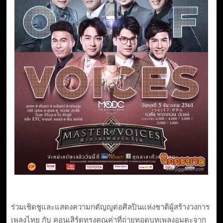
ร่วมเชิดชูและแสดงความกตัญญูต่อศิลปินแห่งชาติผู้สร้างวงการ
เพลงไทย กับ คอนเสิร์ตทรงคุณค่าที่ถ่ายทอดบทเพลงอมตะจาก