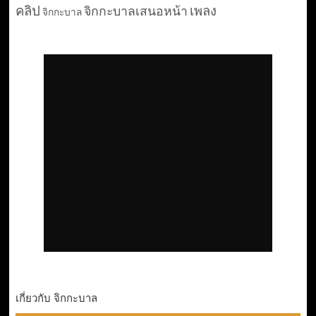
คลิป
เพลง
จิกกะบาลเสนอหน้า
จิกกะบาล
เกี่ยวกับ จิกกะบาล