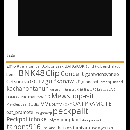
Tags
2016
BANGKOK
Aofpongsak
benchalatit
@bella_campen
Bbrightvc
BNK48
Clip
Concert
gamwichayanee
benzji
gulfkanawut
GOT7
Getsunova
gunnapat
jamesjiunited
kachanontanun
kangsom_tanatat
LIVE
KristSingtoFC
kristtps
Mewsuppasit
mariewaf12
LOMOSONIC
OATPRAMOTE
MV
MewSuppasitStudio
NONTTANONT
peckpalit
oat_pramote
Onlyjamesji
Peckpalitchoke
pongkool
Polycat
stampapiwat
tanont916
tomisara
TheTOYS
Thailand
urassayas
ZANI